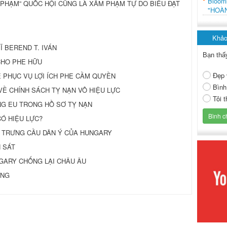
Bloo
ÚC PHẠM” QUỐC HỘI CŨNG LÀ XÂM PHẠM TỰ DO BIỂU ĐẠT
"HOÀ
Khảo
 SĨ BEREND T. IVÁN
Bạn thấ
 CHO PHE HỮU
Đẹp 
Ể PHỤC VỤ LỢI ÍCH PHE CẦM QUYỀN
Bình
Ề CHÍNH SÁCH TỴ NẠN VÔ HIỆU LỰC
Tôi 
G EU TRONG HỒ SƠ TỴ NẠN
 CÓ HIỆU LỰC?
 TRƯNG CẦU DÂN Ý CỦA HUNGARY
H SÁT
HUNGARY CHỐNG LẠI CHÂU ÂU
UNG