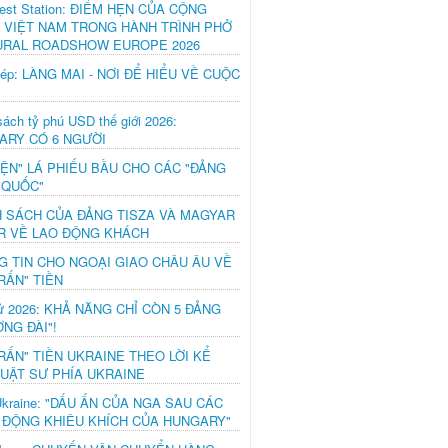
est Station: ĐIỂM HẸN CỦA CỘNG
 VIỆT NAM TRONG HÀNH TRÌNH PHỞ
URAL ROADSHOW EUROPE 2026
hép: LÀNG MAI - NƠI ĐỂ HIỂU VỀ CUỘC
ách tỷ phú USD thế giới 2026:
ARY CÓ 6 NGƯỜI
IỆN" LÁ PHIẾU BẦU CHO CÁC "ĐẢNG
 QUỐC"
H SÁCH CỦA ĐẢNG TISZA VÀ MAGYAR
R VỀ LAO ĐỘNG KHÁCH
G TIN CHO NGOẠI GIAO CHÂU ÂU VỀ
RẤN" TIỀN
ử 2026: KHẢ NĂNG CHỈ CÒN 5 ĐẢNG
NG ĐÀI"!
RẤN" TIỀN UKRAINE THEO LỜI KỂ
LUẬT SƯ PHÍA UKRAINE
Ukraine: "DẤU ẤN CỦA NGA SAU CÁC
 ĐỘNG KHIÊU KHÍCH CỦA HUNGARY"