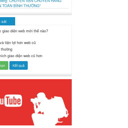
mberg: CHUYẾN VẬN CHUYỂN HÀNG
N TOÀN BÌNH THƯỜNG"
 sát
y giao diện web mới thế nào?
và tiện lợi hơn web cũ
 thường
thích giao diện web cũ hơn