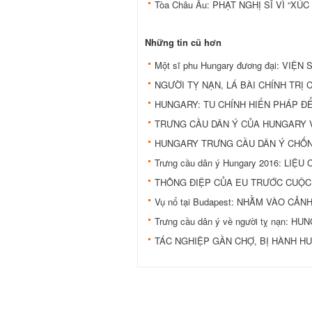
Tòa Châu Âu: PHẠT NGHỊ SĨ VÌ “X
Những tin cũ hơn
Một sĩ phu Hungary đương đại: VIỆN
NGƯỜI TỴ NẠN, LÁ BÀI CHÍNH TRỊ
HUNGARY: TU CHÍNH HIẾN PHÁP Đ
TRƯNG CẦU DÂN Ý CỦA HUNGARY V
HUNGARY TRƯNG CẦU DÂN Ý CHỐN
Trưng cầu dân ý Hungary 2016: LIỆU
THÔNG ĐIỆP CỦA EU TRƯỚC CUỘC
Vụ nổ tại Budapest: NHẰM VÀO CẢN
Trưng cầu dân ý về người tỵ nạn: 
TÁC NGHIỆP GẦN CHỢ, BỊ HÀNH H