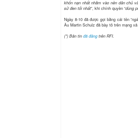
khốn nạn nhất nhằm vào nền dân chủ và
sử đen tối nhất
”, khi chính quyền “
dùng p
Ngày 8-10 đã được gọi bằng cái tên “
ngà
Âu Martin Schulz đã bày tỏ trên mạng xã h
(*) Bản tin
đã đăng
trên RFI.