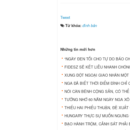
Tweet
Từ khóa:
đình bản
Những tin mới hơn
“NGÀY ĐEN TỐI CHO TỰ DO BÁO C
FIDESZ SẼ KẾT LIỄU NHANH CHÓN
XUNG ĐỘT NGOẠI GIAO NHÂN MỘT 
NGA ĐÃ BIẾT THỜI ĐIỂM ĐÌNH CHỈ 
NÓI CÀN BÊNH CỘNG SẢN, CÓ THỂ
TƯỞNG NHỚ 60 NĂM NGÀY NGA XÔ
THIẾU HAI PHIẾU THUẬN, ĐỀ XUẤ
HUNGARY THỰC SỰ MUỐN NGƯNG C
BẠO HÀNH TRỘM, CẢNH SÁT PHẢI Đ