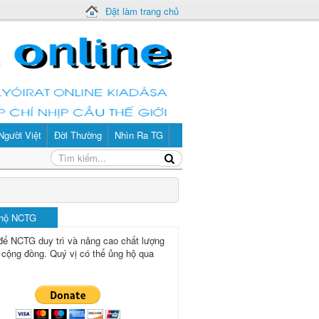
Đặt làm trang chủ
Người Việt
Đời Thường
Nhìn Ra TG
 hộ NCTG
để NCTG duy trì và nâng cao chất lượng
 cộng đồng.
Quý vị có thể ủng hộ qua