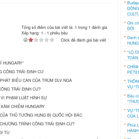
Budap
ĐỒNG
CULT
Ghi c
Tổng số điểm của bài viết là: 1 trong 1 đánh giá
ĐỜI
Xếp hạng:
1
-
1
phiếu bầu
Danh s
Click để đánh giá bài viết
HUNG
"LỘ D
TOÀN
HÍ HUNGARY”
CHÍN
G CÔNG TRÁI ĐỊNH CƯ
PÉTE
PHÁT BIỂU CÀN CỦA TRÙM DLV NGA
THÔN
VỤ "T
CÔNG TRÁI ĐỊNH CƯ?
Bầu c
 VI PHẠM LUẬT HÌNH SỰ
"THƯỢ
 XÂM CHIẾM HUNGARY
VỤ "T
T CỦA THỦ TƯỚNG HUNG BỊ QUỐC HỘI BÁC
CỦA 
HƯƠNG TRÌNH CÔNG TRÁI ĐỊNH CƯ?
Phía 
HÀNH
I TÙ