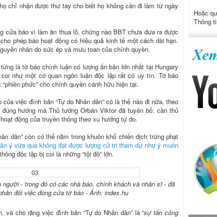
 họ chỉ nhận được thư tay cho biết họ không cần đi làm từ ngày
Hoặc qu
Thông ti
g cửa báo vì làm ăn thua lỗ, chừng nào BBT chưa đưa ra được
cho phép báo hoạt động có hiệu quả kinh tế một cách dài hạn.
g nguyên nhân do sức ép và mưu toan của chính quyền.
từng là tờ báo chính luận có lượng ấn bản lớn nhất tại Hungary
coi như một cơ quan ngôn luận độc lập rất có uy tín. Tờ báo
t “phiền phức” cho chính quyền cánh hữu hiện tại.
p của việc đình bản “Tự do Nhân dân” có là thế nào đi nữa, theo
eo đúng hướng mà Thủ tướng Orbán Viktor đã tuyên bố: cần thủ
i hoạt động của truyền thông theo xu hướng tự do.
hân dân” còn có thể nằm trong khuôn khổ chiến dịch trừng phạt
dân ý vừa qua không đạt được lượng cử tri tham dự như ý muốn
thông độc lập bị coi là những “tội đồ” lớn.
 người - trong đó có các nhà báo, chính khách và nhân sĩ - đã
phản đối việc đóng cửa tờ báo - Ảnh: index.hu
, và cho rằng việc đình bản “Tự do Nhân dân” là “
sự tấn công