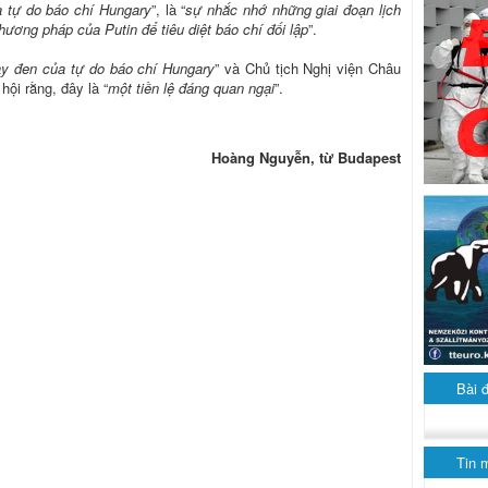
 tự do báo chí Hungary
”, là “
sự nhắc nhớ những giai đoạn lịch
hương pháp của Putin để tiêu diệt báo chí đối lập
”.
y đen của tự do báo chí Hungary
” và Chủ tịch Nghị viện Châu
ội rằng, đây là “
một tiền lệ đáng quan ngại
”.
Hoàng Nguyễn, từ Budapest
Bài 
Tin 