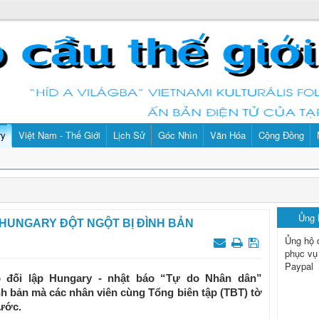
ry
Việt Nam - Thế Giới
Lịch Sử
Góc Nhìn
Văn Hóa
Cộng Đồng
Ủng
 HUNGARY ĐỘT NGỘT BỊ ĐÌNH BẢN
Ủng hộ 
phục vụ
Paypal
o đối lập Hungary - nhật báo “Tự do Nhân dân”
nh bản mà các nhân viên cùng Tổng biên tập (TBT) tờ
ước.