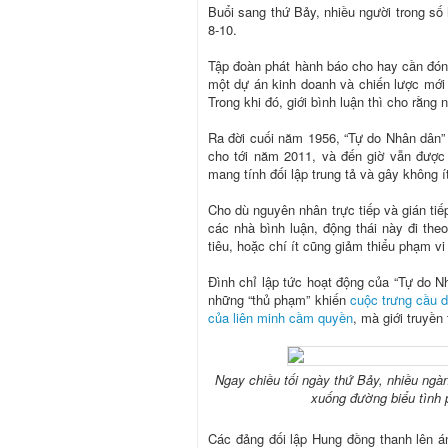
Buổi sang thứ Bảy, nhiều người trong số
8-10.
Tập đoàn phát hành báo cho hay cần đón
một dự án kinh doanh và chiến lược mới 
Trong khi đó, giới bình luận thì cho rằn
Ra đời cuối năm 1956, “Tự do Nhân dân” 
cho tới năm 2011, và đến giờ vẫn được 
mang tính đối lập trung tả và gây không í
Cho dù nguyên nhân trực tiếp và gián tiế
các nhà bình luận, động thái này đi th
tiêu, hoặc chí ít cũng giảm thiểu phạm v
Đình chỉ lập tức hoạt động của “Tự do N
những “thủ phạm” khiến
cuộc trưng cầu 
của liên minh cầm quyền
, mà giới truyền 
Ngay chiều tối ngày thứ Bảy, nhiều ngàn
xuống đường biểu tình 
Các đảng đối lập Hung đồng thanh lên án