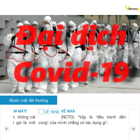
Muôn mặt đời thường
BẠN NAM MẤT!
VỀ NHÀ
TG) “Xời, những cái
(NCTG) “Vậy là “đấu tranh đến
tươi mới gọi là mới
cùng” của mình chẳng có tác dụng gì”.