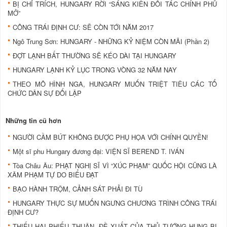
BỊ CHỈ TRÍCH, HUNGARY RỜI “SÁNG KIẾN ĐỐI TÁC CHÍNH PHỦ
MỞ”
CÔNG TRÁI ĐỊNH CƯ: SẼ CÒN TỚI NĂM 2017
Ngô Trung Sơn: HUNGARY - NHỮNG KỶ NIỆM CÒN MÃI (Phần 2)
ĐỢT LẠNH BẤT THƯỜNG SẼ KÉO DÀI TẠI HUNGARY
HUNGARY LẠNH KỶ LỤC TRONG VÒNG 32 NĂM NAY
THEO MÔ HÌNH NGA, HUNGARY MUỐN TRIỆT TIÊU CÁC TỔ
CHỨC DÂN SỰ ĐỐI LẬP
Những tin cũ hơn
NGƯỜI CẦM BÚT KHÔNG ĐƯỢC PHỤ HỌA VỚI CHÍNH QUYỀN!
Một sĩ phu Hungary đương đại: VIỆN SĨ BEREND T. IVÁN
Tòa Châu Âu: PHẠT NGHỊ SĨ VÌ “XÚC PHẠM” QUỐC HỘI CŨNG LÀ
XÂM PHẠM TỰ DO BIỂU ĐẠT
BẠO HÀNH TRỘM, CẢNH SÁT PHẢI ĐI TÙ
HUNGARY THỰC SỰ MUỐN NGƯNG CHƯƠNG TRÌNH CÔNG TRÁI
ĐỊNH CƯ?
THIẾU HAI PHIẾU THUẬN, ĐỀ XUẤT CỦA THỦ TƯỚNG HUNG BỊ