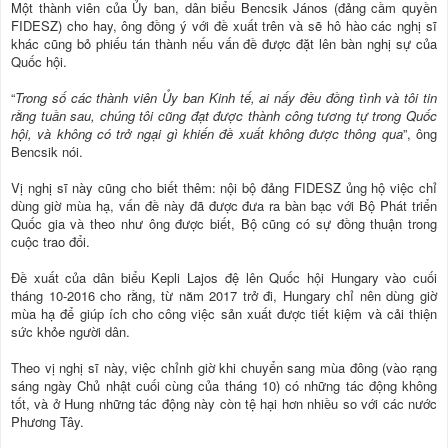
Một thành viên của Ủy ban, dân biểu Bencsik János (đảng cầm quyền
FIDESZ) cho hay, ông đồng ý với đề xuất trên và sẽ hô hào các nghị sĩ
khác cũng bỏ phiếu tán thành nếu vấn đề được đặt lên bàn nghị sự của
Quốc hội.
“
Trong số các thành viên Ủy ban Kinh tế, ai nấy đều đồng tình và tôi tin
rằng tuần sau, chúng tôi cũng đạt được thành công tương tự trong Quốc
hội, và không có trở ngại gì khiến đề xuất không được thông qua
”, ông
Bencsik nói.
Vị nghị sĩ này cũng cho biết thêm: nội bộ đảng FIDESZ ủng hộ việc chỉ
dùng giờ mùa hạ, vấn đề này đã được đưa ra bàn bạc với Bộ Phát triển
Quốc gia và theo như ông được biết, Bộ cũng có sự đồng thuận trong
cuộc trao đổi.
Đề xuất của dân biểu Kepli Lajos đệ lên Quốc hội Hungary vào cuối
tháng 10-2016 cho rằng, từ năm 2017 trở đi, Hungary chỉ nên dùng giờ
mùa hạ để giúp ích cho công việc sản xuất được tiết kiệm và cải thiện
sức khỏe người dân.
Theo vị nghị sĩ này, việc chỉnh giờ khi chuyển sang mùa đông (vào rạng
sáng ngày Chủ nhật cuối cùng của tháng 10) có những tác động không
tốt, và ở Hung những tác động này còn tệ hại hơn nhiều so với các nước
Phương Tây.