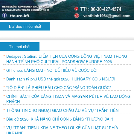
Bài đọc nhiều nhất
Tin mới nhất
Budapest Station: ĐIỂM HẸN CỦA CỘNG ĐỒNG VIỆT NAM TRONG
HÀNH TRÌNH PHỞ CULTURAL ROADSHOW EUROPE 2026
Ghi chép: LÀNG MAI - NƠI ĐỂ HIỂU VỀ CUỘC ĐỜI
Danh sách tỷ phú USD thế giới 2026: HUNGARY CÓ 6 NGƯỜI
"LỘ DIỆN" LÁ PHIẾU BẦU CHO CÁC "ĐẢNG TOÀN QUỐC"
CHÍNH SÁCH CỦA ĐẢNG TISZA VÀ MAGYAR PÉTER VỀ LAO ĐỘNG
KHÁCH
THÔNG TIN CHO NGOẠI GIAO CHÂU ÂU VỀ VỤ "TRẤN" TIỀN
Bầu cử 2026: KHẢ NĂNG CHỈ CÒN 5 ĐẢNG "THƯỢNG ĐÀI"!
VỤ "TRẤN" TIỀN UKRAINE THEO LỜI KỂ CỦA LUẬT SƯ PHÍA
UKRAINE