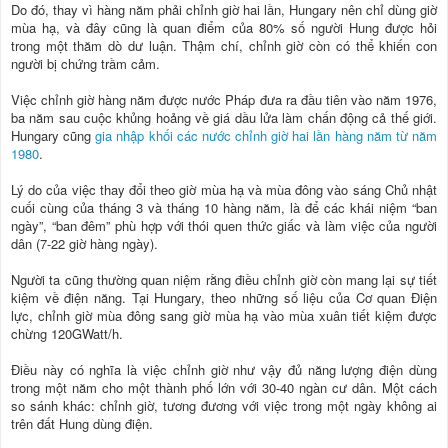
Do đó, thay vì hàng năm phải chỉnh giờ hai lần, Hungary nên chỉ dùng giờ
mùa hạ, và đây cũng là quan điểm của 80% số người Hung được hỏi
trong một thăm dò dư luận. Thậm chí, chỉnh giờ còn có thể khiến con
người bị chứng trầm cảm.
Việc chỉnh giờ hàng năm được nước Pháp đưa ra đầu tiên vào năm 1976,
ba năm sau cuộc khủng hoảng về giá dầu lửa làm chấn động cả thế giới.
Hungary cũng
gia nhập khối các nước chỉnh giờ hai lần hàng năm từ năm
1980
.
Lý do của việc thay đổi theo giờ mùa hạ và mùa đông vào sáng Chủ nhật
cuối cùng của tháng 3 và tháng 10 hàng năm, là để các khái niệm “ban
ngày”, “ban đêm” phù hợp với thói quen thức giấc và làm việc của người
dân (7-22 giờ hàng ngày).
Người ta cũng thường quan niệm rằng điều chỉnh giờ còn mang lại sự tiết
kiệm về điện năng. Tại Hungary, theo những số liệu của Cơ quan Điện
lực, chỉnh giờ mùa đông sang giờ mùa hạ vào mùa xuân tiết kiệm được
chừng 120GWatt/h.
Điều này có nghĩa là việc chỉnh giờ như vậy đủ năng lượng điện dùng
trong một năm cho một thành phố lớn với 30-40 ngàn cư dân. Một cách
so sánh khác: chỉnh giờ, tương đương với việc trong một ngày không ai
trên đất Hung dùng điện.