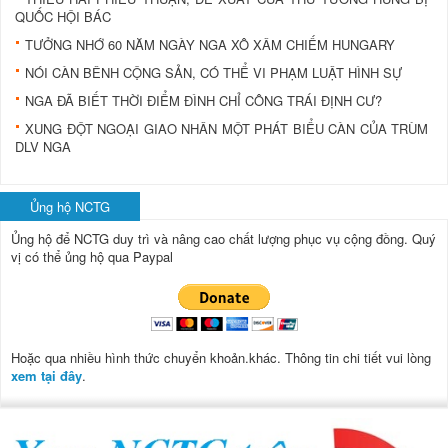
QUỐC HỘI BÁC
TƯỞNG NHỚ 60 NĂM NGÀY NGA XÔ XÂM CHIẾM HUNGARY
NÓI CÀN BÊNH CỘNG SẢN, CÓ THỂ VI PHẠM LUẬT HÌNH SỰ
NGA ĐÃ BIẾT THỜI ĐIỂM ĐÌNH CHỈ CÔNG TRÁI ĐỊNH CƯ?
XUNG ĐỘT NGOẠI GIAO NHÂN MỘT PHÁT BIỂU CÀN CỦA TRÙM
DLV NGA
Ủng hộ NCTG
Ủng hộ để NCTG duy trì và nâng cao chất lượng phục vụ cộng đồng.
Quý
vị có thể ủng hộ qua Paypal
Hoặc qua nhiều hình thức chuyển khoản.khác. Thông tin chi tiết vui lòng
xem tại đây
.