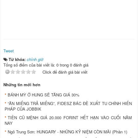
Tweet
Từ khóa:
chỉnh giờ
Tổng số điểm của bài viết là: 0 trong 0 đánh giá
Click để đánh giá bài viết
Những tin mới hơn
BÁNH MỲ Ở HUNG SẼ TĂNG GIÁ 30%
“ĂN MIẾNG TRẢ MIẾNG”, FIDESZ BÁC ĐỀ XUẤT TU CHÍNH HIẾN
PHÁP CỦA JOBBIK
TIỀN CŨ MỆNH GIÁ 20.000 FORINT HẾT HẠN VÀO CUỐI NĂM
NAY
Ngô Trung Sơn: HUNGARY - NHỮNG KỶ NIỆM CÒN MÃI (Phần 1)