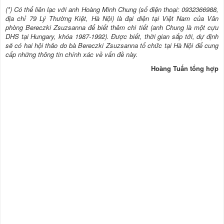
(*) Có thể liên lạc với anh Hoàng Minh Chung (số điện thoại: 0932366988,
địa chỉ 79 Lý Thường Kiệt, Hà Nội) là đại diện tại Việt Nam của Văn
phòng Bereczki Zsuzsanna để biết thêm chi tiết (anh Chung là một cựu
DHS tại Hungary, khóa 1987-1992). Được biết, thời gian sắp tới, dự định
sẽ có hai hội thảo do bà Bereczki Zsuzsanna tổ chức tại Hà Nội để cung
cấp những thông tin chính xác về vấn đề này.
Hoàng Tuấn tổng hợp