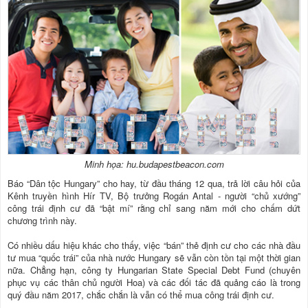
Minh họa: hu.budapestbeacon.com
Báo “Dân tộc Hungary” cho hay, từ đầu tháng 12 qua, trả lời câu hỏi của
Kênh truyền hình Hír TV, Bộ trưởng Rogán Antal - người “chủ xướng”
công trái định cư đã “bật mí” rằng chỉ sang năm mới cho chấm dứt
chương trình này.
Có nhiều dấu hiệu khác cho thấy, việc “bán” thẻ định cư cho các nhà đầu
tư mua “quốc trái” của nhà nước Hungary sẽ vẫn còn tồn tại một thời gian
nữa. Chẳng hạn, công ty Hungarian State Special Debt Fund (chuyên
phục vụ các thân chủ người Hoa) và các đối tác đã quảng cáo là trong
quý đầu năm 2017, chắc chắn là vẫn có thể mua công trái định cư.