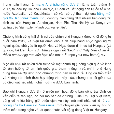
Trung tuần tháng 12,
mạng Alfahír.hu cũng đưa tin
là hạ tuần tháng 4-
2017, tại các kỳ Hội chợ Giáo dục, Di dân và Bất động sản Quốc tế ở hai
nước Azerbaijan và Kazakhstan, sẽ vẫn có sự tham dự của
hãng môi
giới VolDan Investments Ltd.
, công ty hiện đang đảm nhiệm bán công trái
định cư của Hung tại Azerbaijan, Nam Phi, Thổ Nhĩ Kỳ và Kenya với
quảng cáo “
đảm bảo, nhanh gọn và rẻ tiền
”.
Chương trình công trái định cư của chính phủ Hungary được khởi động từ
cuối năm 2012, và hiện tại được cho là đã giúp hàng chục ngàn người
ngoại quốc, chủ yếu là người Hoa và Nga, được định cư tại Hungary (và
qua đó, tại Liên Âu), với những slogan rất “kêu” như “
Hãy biến Châu Âu
thành nơi cư ngụ mới của bạn
” (So make Europe your new home), v.v...
Mặc dù chịu rất nhiều điều tiếng về mặt chính trị (không hiệu quả về kinh
tế, ảnh hưởng tới an ninh quốc gia, tham nhũng...) và chính phủ Hung
cũng hứa sẽ “
tự đình chỉ
” chương trình này vì kinh tế Hung đã tiến triển
và không cần hình thức huy động vốn này nữa, nhưng cho tới giờ chưa
có điều luật nào nhằm chấm dứt nó được ban hành.
Báo chí Hungary đưa tin, ở nhiều nơi, hoạt động bán công trái định cư
vẫn diễn ra tấp nập, có nơi rao bán cả ở trong... siêu thị. Tại Việt Nam,
cũng có nhiều hãng giới thiệu dịch vụ này, mà mới nhất có lẽ là
văn
phòng của bà Bereczki Zsuzsanna
, một chuyên gia ngoại kiều uy tín, có
thâm niên trong nghề và rất quen thuộc với cộng đồng Việt tại Hungary.