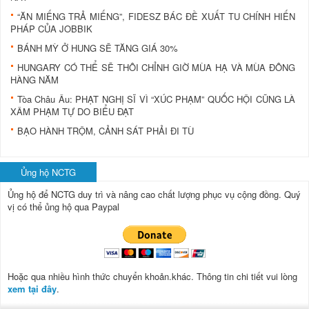
“ĂN MIẾNG TRẢ MIẾNG”, FIDESZ BÁC ĐỀ XUẤT TU CHÍNH HIẾN
PHÁP CỦA JOBBIK
BÁNH MỲ Ở HUNG SẼ TĂNG GIÁ 30%
HUNGARY CÓ THỂ SẼ THÔI CHỈNH GIỜ MÙA HẠ VÀ MÙA ĐÔNG
HÀNG NĂM
Tòa Châu Âu: PHẠT NGHỊ SĨ VÌ “XÚC PHẠM” QUỐC HỘI CŨNG LÀ
XÂM PHẠM TỰ DO BIỂU ĐẠT
BẠO HÀNH TRỘM, CẢNH SÁT PHẢI ĐI TÙ
Ủng hộ NCTG
Ủng hộ để NCTG duy trì và nâng cao chất lượng phục vụ cộng đồng.
Quý
vị có thể ủng hộ qua Paypal
Hoặc qua nhiều hình thức chuyển khoản.khác. Thông tin chi tiết vui lòng
xem tại đây
.