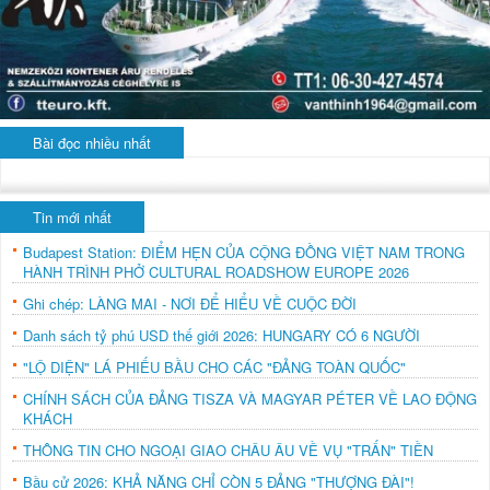
Bài đọc nhiều nhất
Tin mới nhất
Budapest Station: ĐIỂM HẸN CỦA CỘNG ĐỒNG VIỆT NAM TRONG
HÀNH TRÌNH PHỞ CULTURAL ROADSHOW EUROPE 2026
Ghi chép: LÀNG MAI - NƠI ĐỂ HIỂU VỀ CUỘC ĐỜI
Danh sách tỷ phú USD thế giới 2026: HUNGARY CÓ 6 NGƯỜI
"LỘ DIỆN" LÁ PHIẾU BẦU CHO CÁC "ĐẢNG TOÀN QUỐC"
CHÍNH SÁCH CỦA ĐẢNG TISZA VÀ MAGYAR PÉTER VỀ LAO ĐỘNG
KHÁCH
THÔNG TIN CHO NGOẠI GIAO CHÂU ÂU VỀ VỤ "TRẤN" TIỀN
Bầu cử 2026: KHẢ NĂNG CHỈ CÒN 5 ĐẢNG "THƯỢNG ĐÀI"!