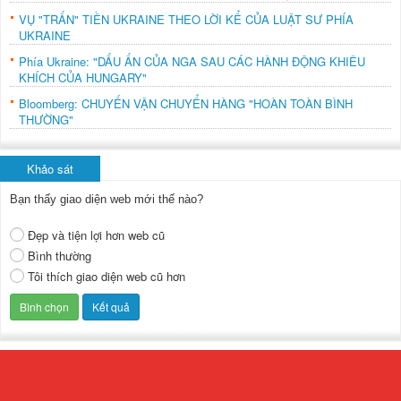
VỤ "TRẤN" TIỀN UKRAINE THEO LỜI KỂ CỦA LUẬT SƯ PHÍA
UKRAINE
Phía Ukraine: "DẤU ẤN CỦA NGA SAU CÁC HÀNH ĐỘNG KHIÊU
KHÍCH CỦA HUNGARY"
Bloomberg: CHUYẾN VẬN CHUYỂN HÀNG "HOÀN TOÀN BÌNH
THƯỜNG"
Khảo sát
Bạn thấy giao diện web mới thế nào?
Đẹp và tiện lợi hơn web cũ
Bình thường
Tôi thích giao diện web cũ hơn