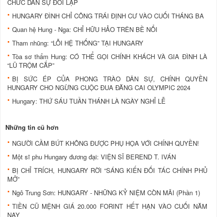
CHỨC DÂN SỰ ĐỐI LẬP
HUNGARY ĐÌNH CHỈ CÔNG TRÁI ĐỊNH CƯ VÀO CUỐI THÁNG BA
Quan hệ Hung - Nga: CHỈ HỮU HẢO TRÊN BỀ NỔI
Tham nhũng: “LỖI HỆ THỐNG” TẠI HUNGARY
Tòa sơ thẩm Hung: CÓ THỂ GỌI CHÍNH KHÁCH VÀ GIA ĐÌNH LÀ
“LŨ TRỘM CẮP”
BỊ SỨC ÉP CỦA PHONG TRÀO DÂN SỰ, CHÍNH QUYỀN
HUNGARY CHO NGỪNG CUỘC ĐUA ĐĂNG CAI OLYMPIC 2024
Hungary: THỨ SÁU TUẦN THÁNH LÀ NGÀY NGHỈ LỄ
Những tin cũ hơn
NGƯỜI CẦM BÚT KHÔNG ĐƯỢC PHỤ HỌA VỚI CHÍNH QUYỀN!
Một sĩ phu Hungary đương đại: VIỆN SĨ BEREND T. IVÁN
BỊ CHỈ TRÍCH, HUNGARY RỜI “SÁNG KIẾN ĐỐI TÁC CHÍNH PHỦ
MỞ”
Ngô Trung Sơn: HUNGARY - NHỮNG KỶ NIỆM CÒN MÃI (Phần 1)
TIỀN CŨ MỆNH GIÁ 20.000 FORINT HẾT HẠN VÀO CUỐI NĂM
NAY