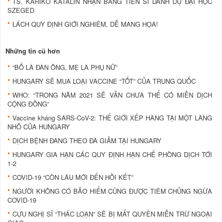
TS. KARIKÓ KATALIN NHẬN BẰNG TIẾN SĨ DANH DỰ ĐẠI HỌC
SZEGED
LÁCH QUY ĐỊNH GIỚI NGHIÊM, DỄ MANG HỌA!
Những tin cũ hơn
“BỐ LÀ ĐÀN ÔNG, MẸ LÀ PHỤ NỮ”
HUNGARY SẼ MUA LOẠI VACCINE “TỐT” CỦA TRUNG QUỐC
WHO: “TRONG NĂM 2021 SẼ VẪN CHƯA THỂ CÓ MIỄN DỊCH
CỘNG ĐỒNG”
Vaccine kháng SARS-CoV-2: THẾ GIỚI XẾP HÀNG TẠI MỘT LÀNG
NHỎ CỦA HUNGARY
DỊCH BỆNH ĐANG THEO ĐÀ GIẢM TẠI HUNGARY
HUNGARY GIA HẠN CÁC QUY ĐỊNH HẠN CHẾ PHÒNG DỊCH TỚI
1-2
COVID-19 “CÒN LÂU MỚI ĐẾN HỒI KẾT”
NGƯỜI KHÔNG CÓ BẢO HIỂM CŨNG ĐƯỢC TIÊM CHỦNG NGỪA
COVID-19
CỰU NGHỊ SĨ “THÁC LOẠN” SẼ BỊ MẤT QUYỀN MIỄN TRỪ NGOẠI