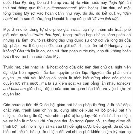
quốc Hoa Kỳ, ông Donald Trump vừa bị Hạ viện nước này “
luận tội
” lần
thứ hai thông qua thủ tục “
impeachment
” (đàn hạch). Lần đầu, có một
tổng thống Mỹ rơi vào hoàn cảnh như vậy, do đó, dù kết quả vụ “
đàn
hạch
” có ra sao đi nữa, ông Donald Trump cũng sẽ “
đi vào lịch sử
”.
Một định chế tương tự cho phép giám sát, luận tội, thậm chí truất phế
giới cầm quyền “
trước thời hạn
”, trong trường hợp nhánh hành pháp có
những sai lầm lớn, tỏ ra không đáp ứng được sự chờ đợi và lòng tin của
lập pháp - và thông qua đó, của giới cử tri - có tồn tại ở Hungary hay
không? Câu trả lời là có, căn cứ Hiến pháp nước này, cho dù không hoàn
toàn theo mô hình của nước Mỹ.
Trước hết, cần nhắc lại là hoạt động của các nền dân chủ đại nghị hiện
đại dựa trên nguyên tắc tam quyền phân lập. Nguyên tắc phân chia
quyền lực chủ yếu không có nghĩa là tách biệt cứng nhắc các nhánh
quyền lực nhà nước, mà là sự kiểm soát và cân bằng lẫn nhau (
checks
and balance
) giữa hoạt động của các cơ quan bảo hiến và việc thực thi
quyền lực.
Các phương tiện để Quốc hội giám sát hành pháp thường là là hỏi/ đáp,
chất vấn, tranh luận chính trị, cũng như đề xuất và bỏ phiếu bất tín
nhiệm, nếu lòng tin đặt vào chính phủ bị lung lay. Đề xuất bất tín nhiệm
về cơ bản là một vũ khí của phe đối lập trong Quốc hội, thường được đệ
trình bởi một nhóm nghị sĩ và sau khi đề nghị được biểu quyết, đa số dân
biểu có thể rút bỏ sự tín nhiệm đối với chính phủ khiến nhiệm kỳ của họ