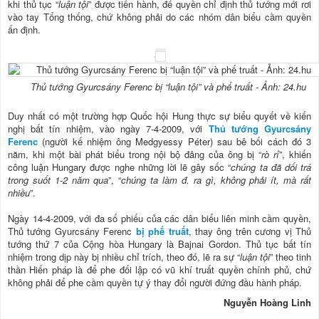
khi thủ tục “
luận tội
” được tiến hành, để quyền chỉ định thủ tướng mới rơi
vào tay Tổng thống, chứ không phải do các nhóm dân biểu cầm quyền
ấn định.
Thủ tướng Gyurcsány Ferenc bị “luận tội” và phế truất - Ảnh: 24.hu
Duy nhất có một trường hợp Quốc hội Hung thực sự biểu quyết về kiến
nghị bất tín nhiệm, vào ngày 7-4-2009, với
Thủ tướng Gyurcsány
Ferenc
(người kế nhiệm ông Medgyessy Péter) sau bê bối cách đó 3
năm, khi một bài phát biểu trong nội bộ đảng của ông bị “
rò rỉ
”, khiến
công luận Hungary được nghe những lời lẽ gây sốc “
chúng ta đã dối trá
trong suốt 1-2 năm qua
”, “
chúng ta làm đ. ra gì, không phải ít, mà rất
nhiều
”.
Ngày 14-4-2009, với đa số phiếu của các dân biểu liên minh cầm quyền,
Thủ tướng Gyurcsány Ferenc
bị phế truất
, thay ông trên cương vị Thủ
tướng thứ 7 của Cộng hòa Hungary là Bajnai Gordon. Thủ tục bất tín
nhiệm trong dịp này bị nhiều chỉ trích, theo đó, lẽ ra sự “
luận tội
” theo tinh
thần Hiến pháp là để phe đối lập có vũ khí truất quyền chính phủ, chứ
không phải để phe cầm quyền tự ý thay đổi người đứng đầu hành pháp.
Nguyễn Hoàng Linh