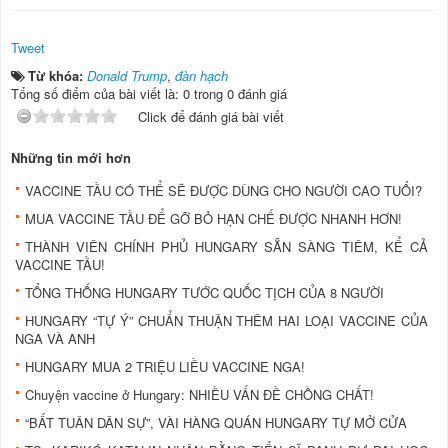
Tweet
Từ khóa:
Donald Trump
,
đàn hạch
Tổng số điểm của bài viết là: 0 trong 0 đánh giá
Click để đánh giá bài viết
Những tin mới hơn
VACCINE TẦU CÓ THỂ SẼ ĐƯỢC DÙNG CHO NGƯỜI CAO TUỔI?
MUA VACCINE TẦU ĐỂ GỠ BỎ HẠN CHẾ ĐƯỢC NHANH HƠN!
THÀNH VIÊN CHÍNH PHỦ HUNGARY SẴN SÀNG TIÊM, KỂ CẢ
VACCINE TẦU!
TỔNG THỐNG HUNGARY TƯỚC QUỐC TỊCH CỦA 8 NGƯỜI
HUNGARY “TỰ Ý” CHUẨN THUẬN THÊM HAI LOẠI VACCINE CỦA
NGA VÀ ANH
HUNGARY MUA 2 TRIỆU LIỀU VACCINE NGA!
Chuyện vaccine ở Hungary: NHIỀU VẤN ĐỀ CHỒNG CHẤT!
“BẤT TUÂN DÂN SỰ”, VÀI HÀNG QUÁN HUNGARY TỰ MỞ CỬA