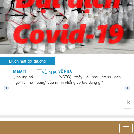
Muôn mặt đời thường
BẠN NAM MẤT!
VỀ NHÀ
TG) “Xời, những cái
(NCTG) “Vậy là “đấu tranh đến
tươi mới gọi là mới
cùng” của mình chẳng có tác dụng gì”.
không 