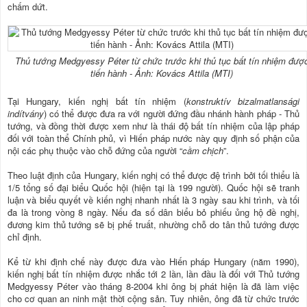
chấm dứt.
Thủ tướng Medgyessy Péter từ chức trước khi thủ tục bất tín nhiệm đượ
tiến hành - Ảnh: Kovács Attila (MTI)
Tại Hungary, kiến nghị bất tín nhiệm (
konstruktív bizalmatlansági
indítvány
) có thể được đưa ra với người đứng đầu nhánh hành pháp - Thủ
tướng, và đồng thời được xem như là thái độ bất tín nhiệm của lập pháp
đối với toàn thể Chính phủ, vì Hiến pháp nước này quy định số phận của
nội các phụ thuộc vào chỗ đứng của người “
cầm chịch
”.
Theo luật định của Hungary, kiến nghị có thể được đệ trình bởi tối thiểu là
1/5 tổng số đại biểu Quốc hội (hiện tại là 199 người). Quốc hội sẽ tranh
luận và biểu quyết về kiến nghị nhanh nhất là 3 ngày sau khi trình, và tối
đa là trong vòng 8 ngày. Nếu đa số dân biểu bỏ phiếu ủng hộ đề nghị,
đương kim thủ tướng sẽ bị phế truất, nhường chỗ do tân thủ tướng được
chỉ định.
Kể từ khi định chế này được đưa vào Hiến pháp Hungary (năm 1990),
kiến nghị bất tín nhiệm được nhắc tới 2 lần, lần đầu là đối với Thủ tướng
Medgyessy Péter vào tháng 8-2004 khi ông bị phát hiện là đã làm việc
cho cơ quan an ninh mật thời cộng sản. Tuy nhiên, ông đã từ chức trước