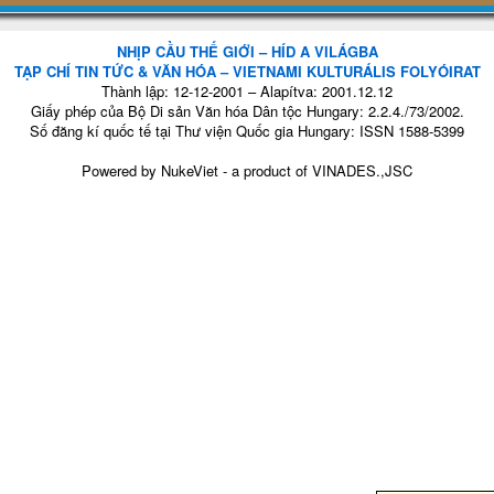
NHỊP CẦU THẾ GIỚI – HÍD A VILÁGBA
TẠP CHÍ TIN TỨC & VĂN HÓA – VIETNAMI KULTURÁLIS FOLYÓIRAT
Thành lập: 12-12-2001 – Alapítva: 2001.12.12
Giấy phép của Bộ Di sản Văn hóa Dân tộc Hungary: 2.2.4./73/2002.
Số đăng kí quốc tế tại Thư viện Quốc gia Hungary: ISSN 1588-5399
Powered by
NukeViet
- a product of
VINADES.,JSC