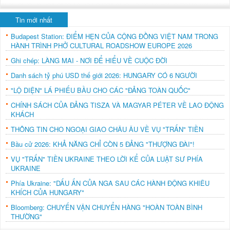
Tin mới nhất
Budapest Station: ĐIỂM HẸN CỦA CỘNG ĐỒNG VIỆT NAM TRONG
HÀNH TRÌNH PHỞ CULTURAL ROADSHOW EUROPE 2026
Ghi chép: LÀNG MAI - NƠI ĐỂ HIỂU VỀ CUỘC ĐỜI
Danh sách tỷ phú USD thế giới 2026: HUNGARY CÓ 6 NGƯỜI
"LỘ DIỆN" LÁ PHIẾU BẦU CHO CÁC "ĐẢNG TOÀN QUỐC"
CHÍNH SÁCH CỦA ĐẢNG TISZA VÀ MAGYAR PÉTER VỀ LAO ĐỘNG
KHÁCH
THÔNG TIN CHO NGOẠI GIAO CHÂU ÂU VỀ VỤ "TRẤN" TIỀN
Bầu cử 2026: KHẢ NĂNG CHỈ CÒN 5 ĐẢNG "THƯỢNG ĐÀI"!
VỤ "TRẤN" TIỀN UKRAINE THEO LỜI KỂ CỦA LUẬT SƯ PHÍA
UKRAINE
Phía Ukraine: "DẤU ẤN CỦA NGA SAU CÁC HÀNH ĐỘNG KHIÊU
KHÍCH CỦA HUNGARY"
Bloomberg: CHUYẾN VẬN CHUYỂN HÀNG "HOÀN TOÀN BÌNH
THƯỜNG"