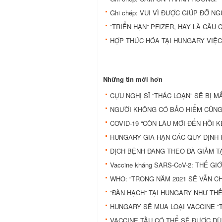
Ghi chép: VUI VÌ ĐƯỢC GIÚP ĐỠ N
“TRIỂN HẠN” PFIZER, HAY LÀ CÂU 
HỢP THỨC HÓA TẠI HUNGARY VIỆC
Những tin mới hơn
CỰU NGHỊ SĨ “THÁC LOẠN” SẼ BỊ 
NGƯỜI KHÔNG CÓ BẢO HIỂM CŨNG
COVID-19 “CÒN LÂU MỚI ĐẾN HỒI K
HUNGARY GIA HẠN CÁC QUY ĐỊNH H
DỊCH BỆNH ĐANG THEO ĐÀ GIẢM T
Vaccine kháng SARS-CoV-2: THẾ 
WHO: “TRONG NĂM 2021 SẼ VẪN C
“ĐÀN HẠCH” TẠI HUNGARY NHƯ TH
HUNGARY SẼ MUA LOẠI VACCINE “
VACCINE TẦU CÓ THỂ SẼ ĐƯỢC DÙ