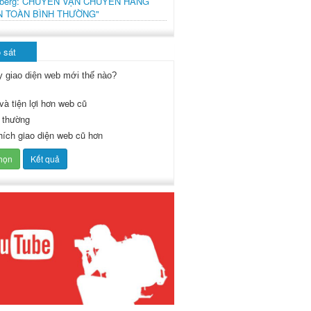
mberg: CHUYẾN VẬN CHUYỂN HÀNG
N TOÀN BÌNH THƯỜNG"
 sát
y giao diện web mới thế nào?
và tiện lợi hơn web cũ
 thường
thích giao diện web cũ hơn