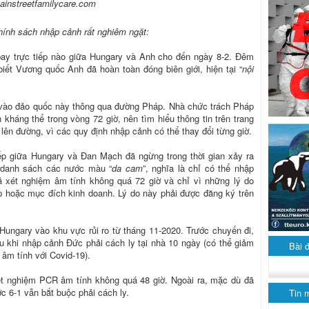
ainstreetfamilycare.com
hính sách nhập cảnh rất nghiêm ngặt:
y trực tiếp nào giữa Hungary và Anh cho đến ngày 8-2. Đêm
iết Vương quốc Anh đã hoàn toàn đóng biên giới, hiện tại “
nội
 vào đảo quốc này thông qua đường Pháp. Nhà chức trách Pháp
kháng thể trong vòng 72 giờ, nên tìm hiểu thông tin trên trang
lên đường, vì các quy định nhập cảnh có thể thay đổi từng giờ.
ếp giữa Hungary và Đan Mạch đã ngừng trong thời gian xảy ra
 danh sách các nước màu “
da cam
”, nghĩa là chỉ có thể nhập
xét nghiệm âm tính không quá 72 giờ và chỉ vì những lý do
p hoặc mục đích kinh doanh. Lý do này phải được đăng ký trên
ungary vào khu vực rủi ro từ tháng 11-2020. Trước chuyến đi,
 khi nhập cảnh Đức phải cách ly tại nhà 10 ngày (có thể giảm
Bài 
âm tính với Covid-19).
t nghiệm PCR âm tính không quá 48 giờ. Ngoài ra, mặc dù đã
c 6-1 vẫn bắt buộc phải cách ly.
Tin 