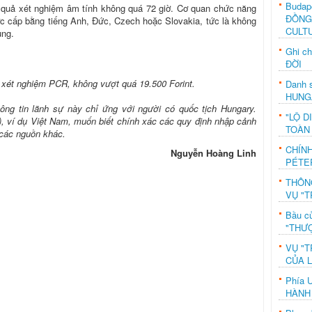
Budap
t quả xét nghiệm âm tính không quá 72 giờ. Cơ quan chức năng
ĐỒNG
c cấp bằng tiếng Anh, Đức, Czech hoặc Slovakia, tức là không
CULT
ung.
Ghi c
ĐỜI
á xét nghiệm PCR, không vượt quá 19.500 Forint.
Danh s
HUNG
hông tin lãnh sự này chỉ ứng với người có quốc tịch Hungary.
"LỘ D
), ví dụ Việt Nam, muốn biết chính xác các quy định nhập cảnh
TOÀN
các nguồn khác.
CHÍN
Nguyễn Hoàng Linh
PÉTE
THÔN
VỤ "T
Bầu c
"THƯỢ
VỤ "T
CỦA 
Phía 
HÀNH