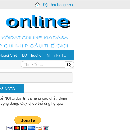
Đặt làm trang chủ
Người Việt
Đời Thường
Nhìn Ra TG
 hộ NCTG
để NCTG duy trì và nâng cao chất lượng
 cộng đồng.
Quý vị có thể ủng hộ qua