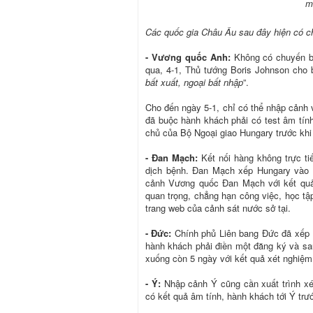
m
Các quốc gia Châu Âu sau đây hiện có c
- Vương quốc Anh:
Không có chuyến ba
qua, 4-1, Thủ tướng Boris Johnson cho b
bất xuất, ngoại bất nhập
”.
Cho đến ngày 5-1, chỉ có thể nhập cảnh
đã buộc hành khách phải có test âm tính 
chủ của Bộ Ngoại giao Hungary trước khi 
- Đan Mạch:
Kết nối hàng không trực ti
dịch bệnh. Đan Mạch xếp Hungary vào
cảnh Vương quốc Đan Mạch với kết quả 
quan trọng, chẳng hạn công việc, học tậ
trang web của cảnh sát nước sở tại.
- Đức:
Chính phủ Liên bang Đức đã xếp H
hành khách phải điền một đăng ký và sau
xuống còn 5 ngày với kết quả xét nghiệm 
- Ý:
Nhập cảnh Ý cũng cần xuất trình xé
có kết quả âm tính, hành khách tới Ý trướ