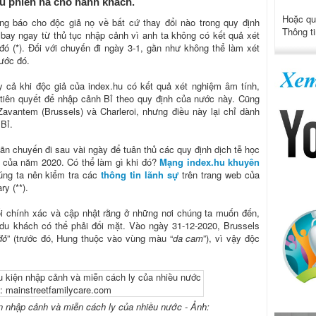
êu phiền hà cho hành khách.
Hoặc qu
g báo cho độc giả nọ về bất cứ thay đổi nào trong quy định
Thông ti
 bay ngay từ thủ tục nhập cảnh vì anh ta không có kết quả xét
ó (*). Đối với chuyến đi ngày 3-1, gần như không thể làm xét
ước đó.
y cả khi độc giả của index.hu có kết quả xét nghiệm âm tính,
 tiên quyết để nhập cảnh Bỉ theo quy định của nước này. Cũng
avantem (Brussels) và Charleroi, nhưng điều này lại chỉ dành
 Bỉ.
ãn chuyến đi sau vài ngày để tuân thủ các quy định dịch tễ học
 của năm 2020. Có thể làm gì khi đó?
Mạng index.hu khuyên
úng ta nên kiểm tra các
thông tin lãnh sự
trên trang web của
y (**).
ối chính xác và cập nhật rằng ở những nơi chúng ta muốn đến,
u khách có thể phải đối mặt. Vào ngày 31-12-2020, Brussels
đỏ
” (trước đó, Hung thuộc vào vùng màu “
da cam
”), vì vậy độc
ện nhập cảnh và miễn cách ly của nhiều nước - Ảnh: