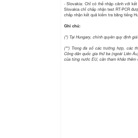
- Slovakia: Chỉ có thể nhập cảnh với kế
Slovakia chỉ chấp nhận test RT-PCR đượ
chấp nhận kết quả kiểm tra bằng tiếng H
Ghi chú:
(*) Tại Hungary, chính quyền quy định gi
(**) Trong đa số các trường hợp, các t
Công dân quốc gia thứ ba (ngoài Liên Âu
của từng nước EU, cần tham khảo thêm 