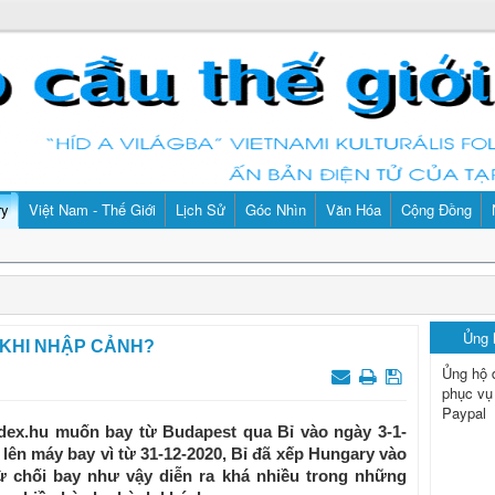
ry
Việt Nam - Thế Giới
Lịch Sử
Góc Nhìn
Văn Hóa
Cộng Đồng
Ủng
 KHI NHẬP CẢNH?
Ủng hộ 
phục vụ
Paypal
dex.hu muốn bay từ Budapest qua Bỉ vào ngày 3-1-
ên máy bay vì từ 31-12-2020, Bỉ đã xếp Hungary vào
ừ chối bay như vậy diễn ra khá nhiều trong những