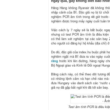
ngày qua, gây không biết bao nhi
Hãng Hàng không Ryanair đã không thôn
nhập cảnh của Bỉ. Độc giả nọ bị từ chối
nghiệm PCR âm tính trong 48 giờ trước đ
nghiệm được trong mấy ngày cuối tuần tr
Việc cách ly 7 ngày sẽ là bắt buộc nga
nhưng có test PCR âm tính là điều kiện
có thể làm xét nghiệm tại các sân bay Z
cho người có đăng ký hộ khẩu (địa chỉ) ở
Do đó, độc giả của index.hu buộc phải ho
nghiêm ngặt mà Bỉ đưa ra vào ngày cuối
rằng
trước khi lên đường, hàng ngày ch
Bộ Ngoại giao và Kinh tế Đối ngoại Hungar
Bằng cách này, có thể theo dõi tương đ
có những lệnh cấm và hạn chế nào mà d
đưa Hungary vào danh sách các “
nước 
giả nọ đã gặp bất ngờ khi đã tới sân bay.
Test âm tính PCR là điều ki