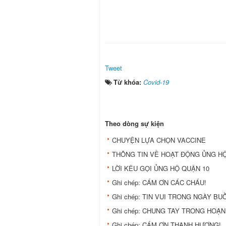
Tweet
Từ khóa:
Covid-19
Theo dòng sự kiện
CHUYỆN LỰA CHỌN VACCINE
THÔNG TIN VỀ HOẠT ĐỘNG ỦNG HỘ
LỜI KÊU GỌI ỦNG HỘ QUẬN 10
Ghi chép: CÁM ƠN CÁC CHÁU!
Ghi chép: TIN VUI TRONG NGÀY BU
Ghi chép: CHUNG TAY TRONG HOẠN
Ghi chép: CÁM ƠN THANH HƯƠNG!