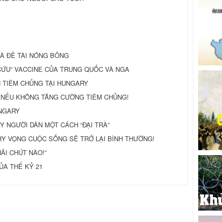
 LÀ ĐỀ TÀI NÓNG BỎNG
CỨU” VACCINE CỦA TRUNG QUỐC VÀ NGA
H TIÊM CHỦNG TẠI HUNGARY
 NẾU KHÔNG TĂNG CƯỜNG TIÊM CHỦNG!
UNGARY
Y NGƯỜI DÂN MỘT CÁCH “ĐẠI TRÀ”
G HY VỌNG CUỘC SỐNG SẼ TRỞ LẠI BÌNH THƯỜNG!
 HÃI CHÚT NÀO!”
ỦA THẾ KỶ 21