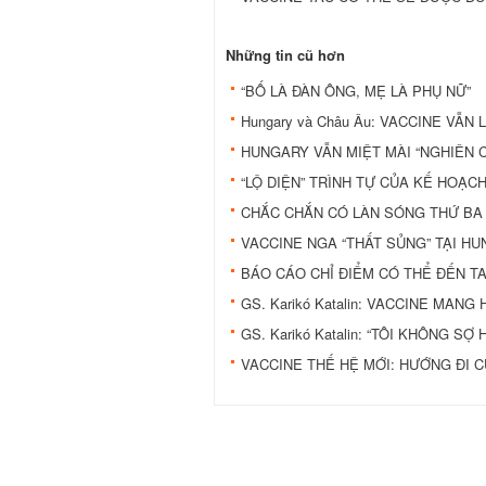
Những tin cũ hơn
“BỐ LÀ ĐÀN ÔNG, MẸ LÀ PHỤ NỮ”
Hungary và Châu Âu: VACCINE VẪN
HUNGARY VẪN MIỆT MÀI “NGHIÊN 
“LỘ DIỆN” TRÌNH TỰ CỦA KẾ HOẠC
CHẮC CHẮN CÓ LÀN SÓNG THỨ BA
VACCINE NGA “THẤT SỦNG” TẠI H
BÁO CÁO CHỈ ĐIỂM CÓ THỂ ĐẾN TA
GS. Karikó Katalin: VACCINE MAN
GS. Karikó Katalin: “TÔI KHÔNG SỢ
VACCINE THẾ HỆ MỚI: HƯỚNG ĐI C