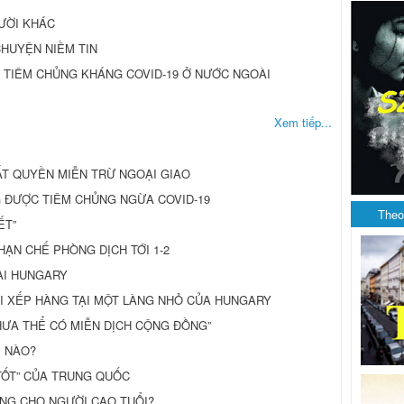
GƯỜI KHÁC
CHUYỆN NIỀM TIN
 TIÊM CHỦNG KHÁNG COVID-19 Ở NƯỚC NGOÀI
Xem tiếp...
MẤT QUYỀN MIỄN TRỪ NGOẠI GIAO
 ĐƯỢC TIÊM CHỦNG NGỪA COVID-19
Theo
ẾT”
ẠN CHẾ PHÒNG DỊCH TỚI 1-2
ẠI HUNGARY
GIỚI XẾP HÀNG TẠI MỘT LÀNG NHỎ CỦA HUNGARY
HƯA THỂ CÓ MIỄN DỊCH CỘNG ĐỒNG”
Ế NÀO?
TỐT” CỦA TRUNG QUỐC
NG CHO NGƯỜI CAO TUỔI?