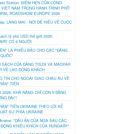
est Station: ĐIỂM HẸN CỦA CỘNG
 VIỆT NAM TRONG HÀNH TRÌNH PHỞ
URAL ROADSHOW EUROPE 2026
hép: LÀNG MAI - NƠI ĐỂ HIỂU VỀ CUỘC
ách tỷ phú USD thế giới 2026:
ARY CÓ 6 NGƯỜI
IỆN" LÁ PHIẾU BẦU CHO CÁC "ĐẢNG
 QUỐC"
H SÁCH CỦA ĐẢNG TISZA VÀ MAGYAR
R VỀ LAO ĐỘNG KHÁCH
G TIN CHO NGOẠI GIAO CHÂU ÂU VỀ
RẤN" TIỀN
ử 2026: KHẢ NĂNG CHỈ CÒN 5 ĐẢNG
NG ĐÀI"!
RẤN" TIỀN UKRAINE THEO LỜI KỂ
LUẬT SƯ PHÍA UKRAINE
Ukraine: "DẤU ẤN CỦA NGA SAU CÁC
 ĐỘNG KHIÊU KHÍCH CỦA HUNGARY"