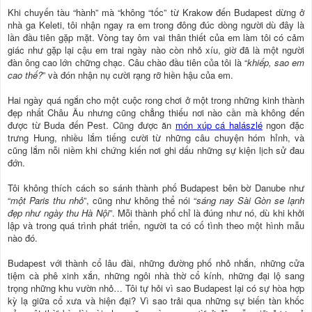
Khi chuyến tàu “hành” mà “không “tốc” từ Krakow đến Budapest dừng ở
nhà ga Keleti, tôi nhận ngay ra em trong đông đúc dòng người dù đây là
lần đầu tiên gặp mặt. Vòng tay ôm vai thân thiết của em làm tôi có cảm
giác như gặp lại cậu em trai ngày nào còn nhỏ xíu, giờ đã là một người
đàn ông cao lớn chững chạc. Câu chào đầu tiên của tôi là “
khiếp, sao em
cao thế?
” và đón nhận nụ cười rạng rỡ hiền hậu của em.
Hai ngày quá ngắn cho một cuộc rong chơi ở một trong những kinh thành
đẹp nhất Châu Âu nhưng cũng chẳng thiếu nơi nào cần mà không đến
được từ Buda đến Pest. Cũng được ăn
món xúp cá halászlé
ngon đặc
trưng Hung, nhiều lắm tiếng cười từ những câu chuyện hóm hỉnh, và
cũng lắm nỗi niềm khi chứng kiến nơi ghi dấu những sự kiện lịch sử đau
đớn.
Tôi không thích cách so sánh thành phố Budapest bên bờ Danube như
“
một Paris thu nhỏ
”, cũng như không thể nói “
sáng nay Sài Gòn se lạnh
đẹp như ngày thu Hà Nội
”. Mỗi thành phố chỉ là đúng như nó, dù khi khởi
lập và trong quá trình phát triển, người ta có cố tình theo một hình mẫu
nào đó.
Budapest với thành cổ lâu đài, những đường phố nhỏ nhắn, những cửa
tiệm cà phê xinh xắn, những ngôi nhà thờ cổ kính, những đại lộ sang
trọng những khu vườn nhỏ… Tôi tự hỏi vì sao Budapest lại có sự hòa hợp
kỳ lạ giữa cổ xưa và hiện đại? Vì sao trải qua những sự biến tàn khốc