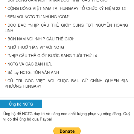
CỘNG ĐỒNG VIỆT NAM TẠI HUNGARY TỔ CHỨC KỶ NIỆM 22-12
ĐẾN VỚI NCTG TỪ NHỮNG “CÒM”
ĐỌC BÁO “NHỊP CẦU THẾ GIỚI” CÙNG TBT NGUYỄN HOÀNG
LINH
BỐN NĂM VỚI “NHỊP CẦU THẾ GIỚI”
NHỚ THUỞ “HÀN VI” VỚI NCTG
“NHỊP CẦU THẾ GIỚI” BƯỚC SANG TUỔI THỨ 14
NCTG VÀ CÁC BẠN HỮU
Sổ tay NCTG: TÔN VÂN ANH
CỬ TRI GỐC VIỆT VỚI CUỘC BẦU CỬ CHÍNH QUYỀN ĐỊA
PHƯƠNG HUNGARY
Ủng hộ NCTG
Ủng hộ để NCTG duy trì và nâng cao chất lượng phục vụ cộng đồng.
Quý
vị có thể ủng hộ qua Paypal