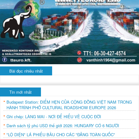
Bài đọc nhiều nhất
Tin mới nhất
Budapest Station: ĐIỂM HẸN CỦA CỘNG ĐỒNG VIỆT NAM TRONG
HÀNH TRÌNH PHỞ CULTURAL ROADSHOW EUROPE 2026
Ghi chép: LÀNG MAI - NƠI ĐỂ HIỂU VỀ CUỘC ĐỜI
Danh sách tỷ phú USD thế giới 2026: HUNGARY CÓ 6 NGƯỜI
"LỘ DIỆN" LÁ PHIẾU BẦU CHO CÁC "ĐẢNG TOÀN QUỐC"