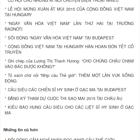
CƠ HỘI CHO NHỮNG AI NÓI CHUYỆN ĐIỆN THOẠI NHIỀU
LỄ HỘI MỪNG XUÂN ẤT MÙI 2015 CỦA CỘNG ĐỒNG VIỆT NAM
TẠI HUNGARY
“NGÀY VĂN HÓA VIỆT NAM” LẦN THỨ HAI TẠI TRƯỜNG
RADNÓTI
SÔI ĐỘNG “NGÀY VĂN HÓA VIỆT NAM” TẠI BUDAPEST
CỘNG ĐỒNG VIỆT NAM TẠI HUNGARY HÂN HOAN ĐÓN TẾT CỔ
TRUYỀN
Ghi chép của Lương Thị Thanh Hương: “CHO CHÚNG CHÁU CHẠM
VÀO BÁC ĐƯỢC KHÔNG?”
Tủ sách chữ nổi “Nhịp cầu Thế giới”: THÊM MỘT LẦN VUK SỐNG
ĐỘNG
CẦU SIÊU CÁC CHIẾN SĨ HY SINH Ở GẠC MA TẠI BUDAPEST
ĐĂNG KÝ THAM DỰ CUỘC THI SAO MAI 2015 TẠI CHÂU ÂU
KIỀU BÀO HUNG CẦU SIÊU CHO CÁC LIỆT SĨ HY SINH Ở GẠC
MA
Những tin cũ hơn
ĐÔI DÒNG CẢM NGHĨ NHÂN ĐỌC “NHỊP CẦU THẾ GIỚI”