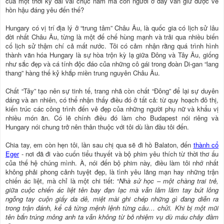
của một thời kỳ dài vài chục năm mà con người ở đây vẫn giữ được vẻ
hồn hậu đáng yêu đến thế?
Hungary có vị trí địa lý ở “trung tâm” Châu Âu, là quốc gia có lịch sử lâu
đời nhất Châu Âu, từng là một đế chế hùng mạnh và trải qua nhiều biến
cố lịch sử thậm chí cả mất nước. Tôi có cảm nhận rằng quá trình hình
thành văn hóa Hungary là sự hòa trộn kỳ lạ giữa Đông và Tây Âu, giống
như sắc đẹp và cá tính độc đáo của những cô gái trong đoàn Di-gan “lang
thang” hàng thế kỷ khắp miền trung nguyên Châu Âu.
Chất “Tây” tạo nên sự tinh tế, trang nhã còn chất “Đông” để lại sự duyên
dáng và an nhiên, có thể nhận thấy điều đó ở tất cả: từ quy hoạch đô thị,
kiến trúc các công trình đến vẻ đẹp của những người phụ nữ và khẩu vị
nhiều món ăn. Có lẽ chính điều đó làm cho Budapest nói riêng và
Hungary nói chung trở nên thân thuộc với tôi dù lần đầu tôi đến.
Chia tay, em còn hẹn tôi, lần sau chị qua sẽ đi hồ Balaton, đến
thành cổ
Eger
- nơi đã đi vào cuốn tiểu thuyết và bộ phim yêu thích từ thời thơ ấu
của thế hệ chúng mình. À, nói đến bộ phim này, điều làm tôi nhớ nhất
không phải phong cảnh tuyệt đẹp, là tình yêu lãng mạn hay những trận
chiến ác liệt, mà chỉ là một chi tiết: “
Nhà sử học – một chàng trai trẻ,
giữa cuộc chiến ác liệt tên bay đạn lạc mà vẫn lăm lăm tay bút lông
ngỗng tay cuộn giấy da dê, miệt mài ghi chép những gì đang diễn ra
trong trận đánh, kể cả từng mệnh lệnh từng câu… chửi. Khi bị một mũi
tên bắn trúng mông anh ta vẫn không từ bỏ nhiệm vụ dù máu chảy đầm