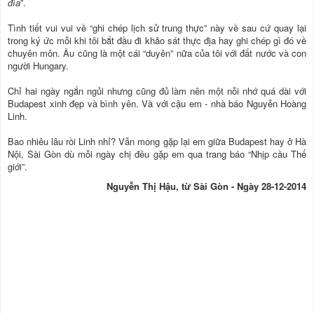
đìa
”.
Tình tiết vui vui về “ghi chép lịch sử trung thực” này về sau cứ quay lại
trong ký ức mỗi khi tôi bắt đầu đi khảo sát thực địa hay ghi chép gì đó về
chuyên môn. Âu cũng là một cái “duyên” nữa của tôi với đất nước và con
người Hungary.
Chỉ hai ngày ngắn ngủi nhưng cũng đủ làm nên một nỗi nhớ quá dài với
Budapest xinh đẹp và bình yên. Và với cậu em - nhà báo Nguyễn Hoàng
Linh.
Bao nhiêu lâu rồi Linh nhỉ? Vẫn mong gặp lại em giữa Budapest hay ở Hà
Nội, Sài Gòn dù mỗi ngày chị đều gặp em qua trang báo “Nhịp cầu Thế
giới”.
Nguyễn Thị Hậu, từ Sài Gòn - Ngày 28-12-2014