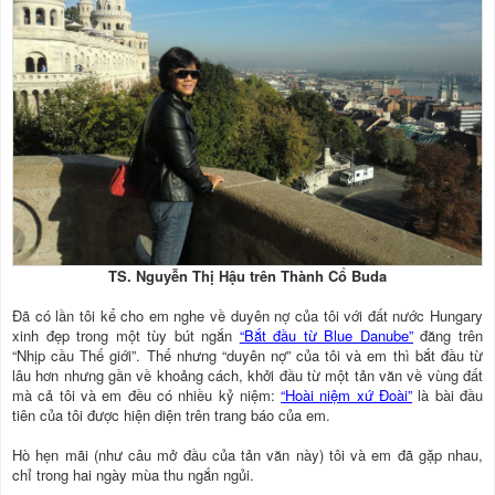
TS. Nguyễn Thị Hậu trên Thành Cổ Buda
Đã có lần tôi kể cho em nghe về duyên nợ của tôi với đất nước Hungary
xinh đẹp trong một tùy bút ngắn
“Bắt đầu từ Blue Danube”
đăng trên
“Nhịp cầu Thế giới”. Thế nhưng “duyên nợ” của tôi và em thì bắt đầu từ
lâu hơn nhưng gần về khoảng cách, khởi đầu từ một tản văn về vùng đất
mà cả tôi và em đều có nhiều kỷ niệm:
“Hoài niệm xứ Đoài”
là bài đầu
tiên của tôi được hiện diện trên trang báo của em.
Hò hẹn mãi (như câu mở đầu của tản văn này) tôi và em đã gặp nhau,
chỉ trong hai ngày mùa thu ngắn ngủi.