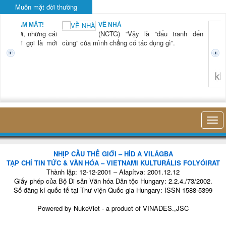
Muôn mặt đời thường
BẠN NAM MẤT!
VỀ NHÀ
TG) “Xời, những cái
(NCTG) “Vậy là “đấu tranh đến
tươi mới gọi là mới
cùng” của mình chẳng có tác dụng gì”.
không 
NHỊP CẦU THẾ GIỚI – HÍD A VILÁGBA
TẠP CHÍ TIN TỨC & VĂN HÓA – VIETNAMI KULTURÁLIS FOLYÓIRAT
Thành lập: 12-12-2001 – Alapítva: 2001.12.12
Giấy phép của Bộ Di sản Văn hóa Dân tộc Hungary: 2.2.4./73/2002.
Số đăng kí quốc tế tại Thư viện Quốc gia Hungary: ISSN 1588-5399
Powered by
NukeViet
- a product of
VINADES.,JSC