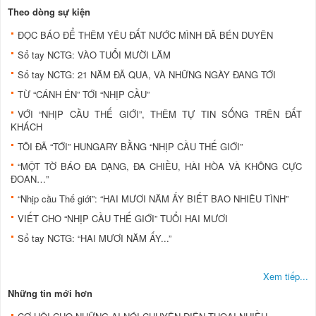
Theo dòng sự kiện
ĐỌC BÁO ĐỂ THÊM YÊU ĐẤT NƯỚC MÌNH ĐÃ BÉN DUYÊN
Sổ tay NCTG: VÀO TUỔI MƯỜI LĂM
Sổ tay NCTG: 21 NĂM ĐÃ QUA, VÀ NHỮNG NGÀY ĐANG TỚI
TỪ “CÁNH ÉN” TỚI “NHỊP CẦU”
VỚI “NHỊP CẦU THẾ GIỚI”, THÊM TỰ TIN SỐNG TRÊN ĐẤT
KHÁCH
TÔI ĐÃ “TỚI” HUNGARY BẰNG “NHỊP CẦU THẾ GIỚI”
“MỘT TỜ BÁO ĐA DẠNG, ĐA CHIỀU, HÀI HÒA VÀ KHÔNG CỰC
ĐOAN…”
“Nhịp cầu Thế giới”: “HAI MƯƠI NĂM ẤY BIẾT BAO NHIÊU TÌNH”
VIẾT CHO “NHỊP CẦU THẾ GIỚI” TUỔI HAI MƯƠI
Sổ tay NCTG: “HAI MƯƠI NĂM ẤY...”
Xem tiếp...
Những tin mới hơn