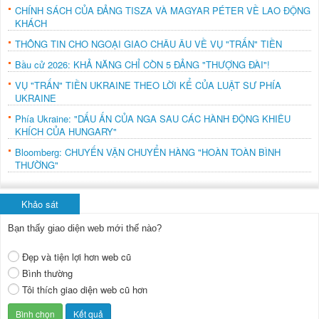
CHÍNH SÁCH CỦA ĐẢNG TISZA VÀ MAGYAR PÉTER VỀ LAO ĐỘNG
KHÁCH
THÔNG TIN CHO NGOẠI GIAO CHÂU ÂU VỀ VỤ "TRẤN" TIỀN
Bầu cử 2026: KHẢ NĂNG CHỈ CÒN 5 ĐẢNG "THƯỢNG ĐÀI"!
VỤ "TRẤN" TIỀN UKRAINE THEO LỜI KỂ CỦA LUẬT SƯ PHÍA
UKRAINE
Phía Ukraine: "DẤU ẤN CỦA NGA SAU CÁC HÀNH ĐỘNG KHIÊU
KHÍCH CỦA HUNGARY"
Bloomberg: CHUYẾN VẬN CHUYỂN HÀNG "HOÀN TOÀN BÌNH
THƯỜNG"
Khảo sát
Bạn thấy giao diện web mới thế nào?
Đẹp và tiện lợi hơn web cũ
Bình thường
Tôi thích giao diện web cũ hơn