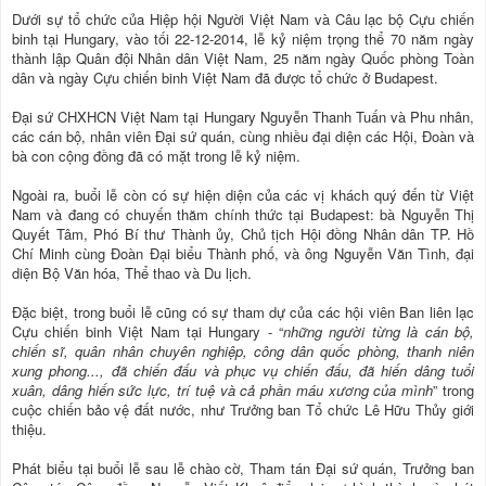
Dưới sự tổ chức của Hiệp hội Người Việt Nam và Câu lạc bộ Cựu chiến
binh tại Hungary, vào tối 22-12-2014, lễ kỷ niệm trọng thể 70 năm ngày
thành lập Quân đội Nhân dân Việt Nam, 25 năm ngày Quốc phòng Toàn
dân và ngày Cựu chiến binh Việt Nam đã được tổ chức ở Budapest.
Đại sứ CHXHCN Việt Nam tại Hungary Nguyễn Thanh Tuấn và Phu nhân,
các cán bộ, nhân viên Đại sứ quán, cùng nhiều đại diện các Hội, Đoàn và
bà con cộng đồng đã có mặt trong lễ kỷ niệm.
Ngoài ra, buổi lễ còn có sự hiện diện của các vị khách quý đến từ Việt
Nam và đang có chuyến thăm chính thức tại Budapest: bà Nguyễn Thị
Quyết Tâm, Phó Bí thư Thành ủy, Chủ tịch Hội đồng Nhân dân TP. Hồ
Chí Minh cùng Đoàn Đại biểu Thành phố, và ông Nguyễn Văn Tình, đại
diện Bộ Văn hóa, Thể thao và Du lịch.
Đặc biệt, trong buổi lễ cũng có sự tham dự của các hội viên Ban liên lạc
Cựu chiến binh Việt Nam tại Hungary - “
những người từng là cán bộ,
chiến sĩ, quân nhân chuyên nghiệp, công dân quốc phòng, thanh niên
xung phong..., đã chiến đấu và phục vụ chiến đấu, đã hiến dâng tuổi
xuân, dâng hiến sức lực, trí tuệ và cả phần máu xương của mình
” trong
cuộc chiến bảo vệ đất nước, như Trưởng ban Tổ chức Lê Hữu Thủy giới
thiệu.
Phát biểu tại buổi lễ sau lễ chào cờ, Tham tán Đại sứ quán, Trưởng ban