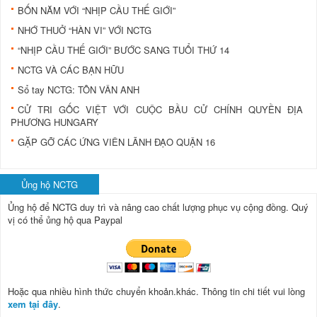
BỐN NĂM VỚI “NHỊP CẦU THẾ GIỚI”
NHỚ THUỞ “HÀN VI” VỚI NCTG
“NHỊP CẦU THẾ GIỚI” BƯỚC SANG TUỔI THỨ 14
NCTG VÀ CÁC BẠN HỮU
Sổ tay NCTG: TÔN VÂN ANH
CỬ TRI GỐC VIỆT VỚI CUỘC BẦU CỬ CHÍNH QUYỀN ĐỊA
PHƯƠNG HUNGARY
GẶP GỠ CÁC ỨNG VIÊN LÃNH ĐẠO QUẬN 16
Ủng hộ NCTG
Ủng hộ để NCTG duy trì và nâng cao chất lượng phục vụ cộng đồng.
Quý
vị có thể ủng hộ qua Paypal
Hoặc qua nhiều hình thức chuyển khoản.khác. Thông tin chi tiết vui lòng
xem tại đây
.