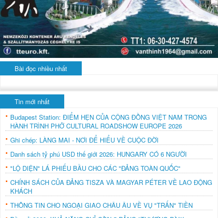
Bài đọc nhiều nhất
Tin mới nhất
Budapest Station: ĐIỂM HẸN CỦA CỘNG ĐỒNG VIỆT NAM TRONG
HÀNH TRÌNH PHỞ CULTURAL ROADSHOW EUROPE 2026
Ghi chép: LÀNG MAI - NƠI ĐỂ HIỂU VỀ CUỘC ĐỜI
Danh sách tỷ phú USD thế giới 2026: HUNGARY CÓ 6 NGƯỜI
"LỘ DIỆN" LÁ PHIẾU BẦU CHO CÁC "ĐẢNG TOÀN QUỐC"
CHÍNH SÁCH CỦA ĐẢNG TISZA VÀ MAGYAR PÉTER VỀ LAO ĐỘNG
KHÁCH
THÔNG TIN CHO NGOẠI GIAO CHÂU ÂU VỀ VỤ "TRẤN" TIỀN