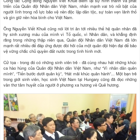
Công tác Cộng đồng Nguyễn Viết Khuê điểm lại sự hình thành và phát
triển của Quân đội Nhân dân Việt Nam, nhấn mạnh vai trò nổi bật của
người lính trong nỗ lực bảo vệ nền độc lập dân tộc, sự toàn vẹn lãnh thổ
và gìn giữ nền hòa bình cho Việt Nam.
Ông Nguyễn Viết Khuê cũng nói lời tri ân tới nhiều thế hệ quân nhân đã
hy sinh xương máu của mình vì Tổ quốc, vì Nhân dân, và khẳng định
rằng trong những thập niên qua, Quân đội Nhân dân Việt Nam đã lớn
mạnh rất nhiều để đáp ứng được đòi hỏi của một quân đội hiện đại để bảo
vệ vững chắc chủ quyền đất nước trong tình hình mới.
Cử tọa - trong đó có những sinh viên trẻ - đã cùng nhau hát những khúc
ca hào hùng của Quân đội Nhân dân Việt Nam, như “Vì nhân dân quên
mình”, “Tiến bước dưới quân kỳ”, “Hát mãi khúc quân hành”... Một bạn trẻ
trong giới sinh viên, học sinh Việt Nam tại Hungary cũng đã đọc những
vần thơ tâm huyết của người ở phương xa hương về Quê hương.