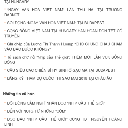
TẠI HUNGARY
“NGÀY VĂN HÓA VIỆT NAM” LẦN THỨ HAI TẠI TRƯỜNG
RADNÓTI
SÔI ĐỘNG “NGÀY VĂN HÓA VIỆT NAM” TẠI BUDAPEST
CỘNG ĐỒNG VIỆT NAM TẠI HUNGARY HÂN HOAN ĐÓN TẾT CỔ
TRUYỀN
Ghi chép của Lương Thị Thanh Hương: “CHO CHÚNG CHÁU CHẠM
VÀO BÁC ĐƯỢC KHÔNG?”
Tủ sách chữ nổi “Nhịp cầu Thế giới”: THÊM MỘT LẦN VUK SỐNG
ĐỘNG
CẦU SIÊU CÁC CHIẾN SĨ HY SINH Ở GẠC MA TẠI BUDAPEST
ĐĂNG KÝ THAM DỰ CUỘC THI SAO MAI 2015 TẠI CHÂU ÂU
Những tin cũ hơn
ĐÔI DÒNG CẢM NGHĨ NHÂN ĐỌC “NHỊP CẦU THẾ GIỚI”
ĐẾN VỚI NCTG TỪ NHỮNG “CÒM”
ĐỌC BÁO “NHỊP CẦU THẾ GIỚI” CÙNG TBT NGUYỄN HOÀNG
LINH