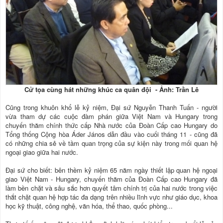
Cử tọa cùng hát những khúc ca quân đội - Ảnh: Trần Lê
Cũng trong khuôn khổ lễ kỷ niệm, Đại sứ Nguyễn Thanh Tuấn - người
vừa tham dự các cuộc đàm phán giữa Việt Nam và Hungary trong
chuyến thăm chính thức cấp Nhà nước của Đoàn Cấp cao Hungary do
Tổng thống Cộng hòa Áder János dẫn đầu vào cuối tháng 11 - cũng đã
có những chia sẻ về tầm quan trọng của sự kiện này trong mối quan hệ
ngoại giao giữa hai nước.
Đại sứ cho biết: bên thềm kỷ niệm 65 năm ngày thiết lập quan hệ ngoại
giao Việt Nam - Hungary, chuyến thăm của Đoàn Cấp cao Hungary đã
làm bền chặt và sâu sắc hơn quyết tâm chính trị của hai nước trong việc
thắt chặt quan hệ hợp tác đa dạng trên nhiều lĩnh vực như giáo dục, khoa
học kỹ thuật, công nghệ, văn hóa, thể thao, quốc phòng...