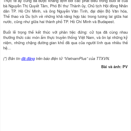
Thực tế ấy cũng đã được khẳng định bởi các phát biểu trong buổi lễ của
bà Nguyễn Thị Quyết Tâm, Phó Bí thư Thành ủy, Chủ tịch Hội đồng Nhân
dân TP. Hồ Chí Minh, và ông Nguyễn Văn Tình, đại diện Bộ Văn hóa,
Thể thao và Du lịch về những khả năng hợp tác trong tương lai giữa hai
nước, cũng như giữa hai thành phố TP. Hồ Chí Minh và Budapest.
Buổi lễ trọng thể kết thúc với phần tiệc đứng: cử tọa đã cùng nhau
thưởng thức các món ẩm thực truyền thống Việt Nam, và ôn lại những kỷ
niệm, những chặng đường gian khổ đã qua của người lính qua nhiều thế
hệ...
(*) Bản tin
đã đăng
trên báo điện tử “VietnamPlus” của TTXVN.
Bài và ảnh: PV