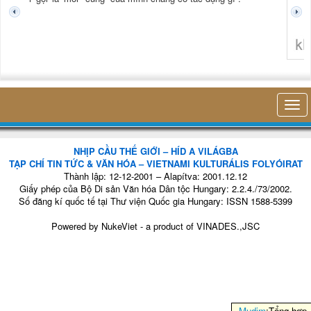
không 
NHỊP CẦU THẾ GIỚI – HÍD A VILÁGBA
TẠP CHÍ TIN TỨC & VĂN HÓA – VIETNAMI KULTURÁLIS FOLYÓIRAT
Thành lập: 12-12-2001 – Alapítva: 2001.12.12
Giấy phép của Bộ Di sản Văn hóa Dân tộc Hungary: 2.2.4./73/2002.
Số đăng kí quốc tế tại Thư viện Quốc gia Hungary: ISSN 1588-5399
Powered by
NukeViet
- a product of
VINADES.,JSC
Mudim
:Tổng hợp