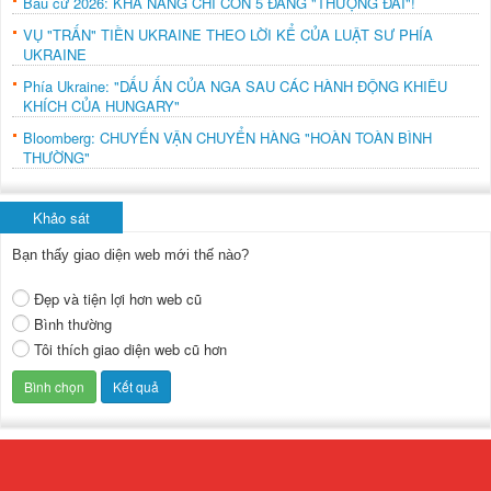
Bầu cử 2026: KHẢ NĂNG CHỈ CÒN 5 ĐẢNG "THƯỢNG ĐÀI"!
VỤ "TRẤN" TIỀN UKRAINE THEO LỜI KỂ CỦA LUẬT SƯ PHÍA
UKRAINE
Phía Ukraine: "DẤU ẤN CỦA NGA SAU CÁC HÀNH ĐỘNG KHIÊU
KHÍCH CỦA HUNGARY"
Bloomberg: CHUYẾN VẬN CHUYỂN HÀNG "HOÀN TOÀN BÌNH
THƯỜNG"
Khảo sát
Bạn thấy giao diện web mới thế nào?
Đẹp và tiện lợi hơn web cũ
Bình thường
Tôi thích giao diện web cũ hơn