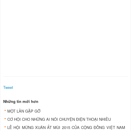
Tweet
Những tin mới hơn
MỘT LẦN GẶP GỠ
CƠ HỘI CHO NHỮNG AI NÓI CHUYỆN ĐIỆN THOẠI NHIỀU
LỄ HỘI MỪNG XUÂN ẤT MÙI 2015 CỦA CỘNG ĐỒNG VIỆT NAM