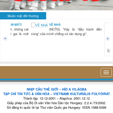
Muôn mặt đời thường
BẠN NAM MẤT!
VỀ NHÀ
TG) “Xời, những cái
(NCTG) “Vậy là “đấu tranh đến
tươi mới gọi là mới
cùng” của mình chẳng có tác dụng gì”.
không 
NHỊP CẦU THẾ GIỚI – HÍD A VILÁGBA
TẠP CHÍ TIN TỨC & VĂN HÓA – VIETNAMI KULTURÁLIS FOLYÓIRAT
Thành lập: 12-12-2001 – Alapítva: 2001.12.12
Giấy phép của Bộ Di sản Văn hóa Dân tộc Hungary: 2.2.4./73/2002.
Số đăng kí quốc tế tại Thư viện Quốc gia Hungary: ISSN 1588-5399