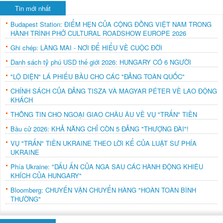
Tin mới nhất
Budapest Station: ĐIỂM HẸN CỦA CỘNG ĐỒNG VIỆT NAM TRONG
HÀNH TRÌNH PHỞ CULTURAL ROADSHOW EUROPE 2026
Ghi chép: LÀNG MAI - NƠI ĐỂ HIỂU VỀ CUỘC ĐỜI
Danh sách tỷ phú USD thế giới 2026: HUNGARY CÓ 6 NGƯỜI
"LỘ DIỆN" LÁ PHIẾU BẦU CHO CÁC "ĐẢNG TOÀN QUỐC"
CHÍNH SÁCH CỦA ĐẢNG TISZA VÀ MAGYAR PÉTER VỀ LAO ĐỘNG
KHÁCH
THÔNG TIN CHO NGOẠI GIAO CHÂU ÂU VỀ VỤ "TRẤN" TIỀN
Bầu cử 2026: KHẢ NĂNG CHỈ CÒN 5 ĐẢNG "THƯỢNG ĐÀI"!
VỤ "TRẤN" TIỀN UKRAINE THEO LỜI KỂ CỦA LUẬT SƯ PHÍA
UKRAINE
Phía Ukraine: "DẤU ẤN CỦA NGA SAU CÁC HÀNH ĐỘNG KHIÊU
KHÍCH CỦA HUNGARY"
Bloomberg: CHUYẾN VẬN CHUYỂN HÀNG "HOÀN TOÀN BÌNH
THƯỜNG"