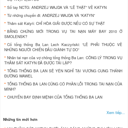
Sổ tay NCTG: ANDRZEJ WAJDA VÀ “LẼ THẬT” VỀ KATYN
Từ những chuyến đi: ANDRZEJ WAJDA VÀ “KATYN”
Thảm sát Katyń: CHỈ HÒA GIẢI ĐƯỢC NẾU CÓ SỰ THẬT
BẰNG CHỨNG MỚI TRONG VỤ TAI NẠN MÁY BAY 2010 Ở
SMOLENSK?
Cố tổng thống Ba Lan Lech Kaczyński: “LẼ PHẢI THUỘC VỀ
NHỮNG NGƯỜI CHIẾN ĐẤU GIÀNH TỰ DO”
Nhân tai nạn của vợ chồng tổng thống Ba Lan: CÔNG LÝ TRONG VỤ
THẢM SÁT KATYN ĐÃ ĐƯỢC TÁI LẬP?
TỔNG THỐNG BA LAN SẼ YÊN NGHỈ TẠI VƯƠNG CUNG THÁNH
ĐƯỜNG WAWEL
TỔNG THỐNG BA LAN CŨNG CÓ PHẦN LỖI TRONG TAI NẠN CỦA
MÌNH?
CHUYẾN BAY ĐỊNH MỆNH CỦA TỔNG THỐNG BA LAN
Xem tiếp...
Những tin mới hơn