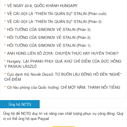
VỀ NGÀY 20-8, QUỐC KHÁNH HUNGARY
VỀ CÁI GỌI LÀ “THIÊN TÀI QUÂN SỰ” STALIN (Phần cuối)
VỀ CÁI GỌI LÀ “THIÊN TÀI QUÂN SỰ” STALIN (Phần 3)
HỒI TƯỞNG CỦA SIMONOV VỀ STALIN (Phần 3)
HỒI TƯỞNG CỦA SIMONOV VỀ STALIN (Phần 2)
HỒI TƯỞNG CỦA SIMONOV VỀ STALIN (Phần 1)
ANH HÙNG LIÊN XÔ ZOYA: CHUYỆN THỰC HAY HUYỀN THOẠI?
Hungary: LẠI PHANH PHUI QUÁ KHỨ CHỈ ĐIỂM CỦA ĐỨC HỒNG
Y PASKAI LÁSZLÓ
Cựu danh thủ Novák Dezső: TỪ BUÔN LẬU ÐỒNG HỒ ÐẾN “NGHỀ”
CHỈ ÐIỂM
Cô hầu phòng của Quốc trưởng: CHỈ MỘT NĂM, THÀNH NỔI TIẾNG
Ủng hộ NCTG
Ủng hộ để NCTG duy trì và nâng cao chất lượng phục vụ cộng đồng.
Quý
vị có thể ủng hộ qua Paypal