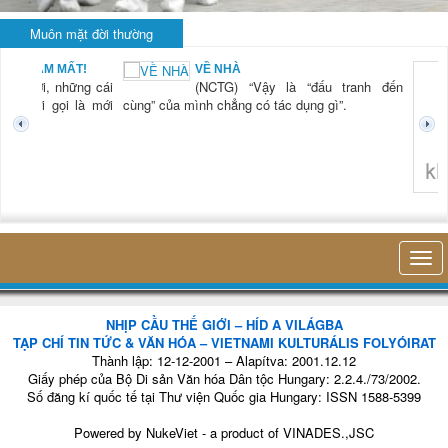
Muôn mặt đời thường
 MẤT!
VỀ NHÀ
 những cái
(NCTG) “Vậy là “đấu tranh đến
gọi là mới
cùng” của mình chẳng có tác dụng gì”.
không nghĩ tới b
NHỊP CẦU THẾ GIỚI – HÍD A VILÁGBA
TẠP CHÍ TIN TỨC & VĂN HÓA – VIETNAMI KULTURÁLIS FOLYÓIRAT
Thành lập: 12-12-2001 – Alapítva: 2001.12.12
Giấy phép của Bộ Di sản Văn hóa Dân tộc Hungary: 2.2.4./73/2002.
Số đăng kí quốc tế tại Thư viện Quốc gia Hungary: ISSN 1588-5399
Powered by
NukeViet
- a product of
VINADES.,JSC