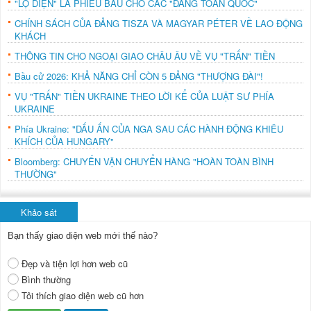
"LỘ DIỆN" LÁ PHIẾU BẦU CHO CÁC "ĐẢNG TOÀN QUỐC"
CHÍNH SÁCH CỦA ĐẢNG TISZA VÀ MAGYAR PÉTER VỀ LAO ĐỘNG
KHÁCH
THÔNG TIN CHO NGOẠI GIAO CHÂU ÂU VỀ VỤ "TRẤN" TIỀN
Bầu cử 2026: KHẢ NĂNG CHỈ CÒN 5 ĐẢNG "THƯỢNG ĐÀI"!
VỤ "TRẤN" TIỀN UKRAINE THEO LỜI KỂ CỦA LUẬT SƯ PHÍA
UKRAINE
Phía Ukraine: "DẤU ẤN CỦA NGA SAU CÁC HÀNH ĐỘNG KHIÊU
KHÍCH CỦA HUNGARY"
Bloomberg: CHUYẾN VẬN CHUYỂN HÀNG "HOÀN TOÀN BÌNH
THƯỜNG"
Khảo sát
Bạn thấy giao diện web mới thế nào?
Đẹp và tiện lợi hơn web cũ
Bình thường
Tôi thích giao diện web cũ hơn