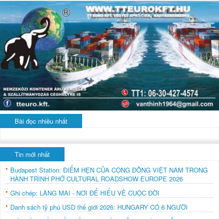
Bài đọc nhiều nhất
Tin mới nhất
Budapest Station: ĐIỂM HẸN CỦA CỘNG ĐỒNG VIỆT NAM TRONG
HÀNH TRÌNH PHỞ CULTURAL ROADSHOW EUROPE 2026
Ghi chép: LÀNG MAI - NƠI ĐỂ HIỂU VỀ CUỘC ĐỜI
Danh sách tỷ phú USD thế giới 2026: HUNGARY CÓ 6 NGƯỜI