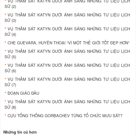
VỤ THẢM SÁT KATYN DƯỚI ÁNH SÁNG NHỮNG TƯ LIỆU LỊCH
SỬ (2)
VỤ THẢM SÁT KATYN DƯỚI ÁNH SÁNG NHỮNG TƯ LIỆU LỊCH
SỬ (3)
VỤ THẢM SÁT KATYN DƯỚI ÁNH SÁNG NHỮNG TƯ LIỆU LỊCH
SỬ (4)
CHE GUEVARA, HUYỀN THOẠI “VÌ MỘT THẾ GIỚI TỐT ĐẸP HƠN”
VỤ THẢM SÁT KATYN DƯỚI ÁNH SÁNG NHỮNG TƯ LIỆU LỊCH
SỬ (5)
VỤ THẢM SÁT KATYN DƯỚI ÁNH SÁNG NHỮNG TƯ LIỆU LỊCH
SỬ (6)
VỤ THẢM SÁT KATYN DƯỚI ÁNH SÁNG NHỮNG TƯ LIỆU LỊCH
SỬ (7)
ĐOẠN GIÁO ĐẦU
VỤ THẢM SÁT KATYN DƯỚI ÁNH SÁNG NHỮNG TƯ LIỆU LỊCH
SỬ (8)
CỰU TỔNG THỐNG GORBACHEV TỪNG TỔ CHỨC MƯU SÁT?
Những tin cũ hơn