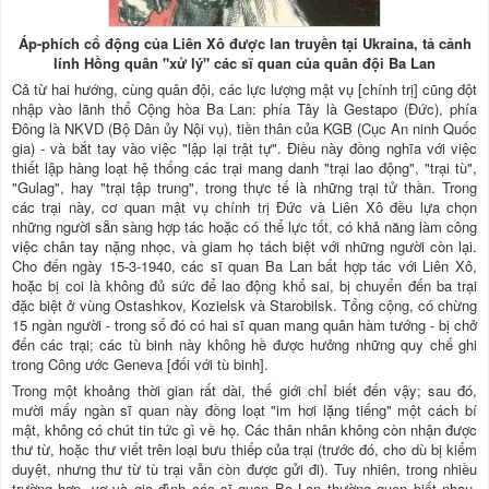
Áp-phích cổ động của Liên Xô được lan truyền tại Ukraina, tả cảnh
lính Hồng quân "xử lý" các sĩ quan của quân đội Ba Lan
Cả từ hai hướng, cùng quân đội, các lực lượng mật vụ [chính trị] cũng đột
nhập vào lãnh thổ Cộng hòa Ba Lan: phía Tây là Gestapo (Đức), phía
Đông là NKVD (Bộ Dân ủy Nội vụ), tiền thân của KGB (Cục An ninh Quốc
gia) - và bắt tay vào việc "lập lại trật tự". Điều này đồng nghĩa với việc
thiết lập hàng loạt hệ thống các trại mang danh "trại lao động", "trại tù",
"Gulag", hay "trại tập trung", trong thực tế là những trại tử thần. Trong
các trại này, cơ quan mật vụ chính trị Đức và Liên Xô đều lựa chọn
những người sẵn sàng hợp tác hoặc có thể lực tốt, có khả năng làm công
việc chân tay nặng nhọc, và giam họ tách biệt với những người còn lại.
Cho đến ngày 15-3-1940, các sĩ quan Ba Lan bất hợp tác với Liên Xô,
hoặc bị coi là không đủ sức để lao động khổ sai, bị chuyển đến ba trại
đặc biệt ở vùng Ostashkov, Kozielsk và Starobilsk. Tổng cộng, có chừng
15 ngàn người - trong số đó có hai sĩ quan mang quân hàm tướng - bị chở
đến các trại; các tù binh này không hề được hưởng những quy chế ghi
trong Công ước Geneva [đối với tù binh].
Trong một khoảng thời gian rất dài, thế giới chỉ biết đến vậy; sau đó,
mười mấy ngàn sĩ quan này đồng loạt "im hơi lặng tiếng" một cách bí
mật, không có chút tin tức gì về họ. Các thân nhân không còn nhận được
thư từ, hoặc thư viết trên loại bưu thiếp của trại (trước đó, cho dù bị kiểm
duyệt, nhưng thư từ tù trại vẫn còn được gửi đi). Tuy nhiên, trong nhiều
trường hợp, vợ và gia đình các sĩ quan Ba Lan thường quen biết nhau,