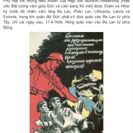
Phù hợp với những điều khoản của Hiệp ước Molotov–Ribbentrop [Hiệp
ước Bất tương xâm giữa Đức và Liên bang Xô viết] được Stalin và Hitler
ký trước đó nhằm xâm lăng Ba Lan, Phần Lan, Lithuania, Latvia và
Estonia, trong khi quân đội Đức phát-xít đưa quân vào Ba Lan từ phía
Tây, chỉ vài ngày sau, 17-9-1939, Hồng quân tràn vào Ba Lan từ phía
Đông.