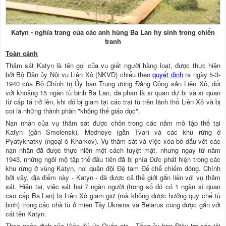
Katyn - nghĩa trang của các anh hùng Ba Lan hy sinh trong chiến
tranh
Toàn cảnh
Thảm sát Katyn là tên gọi của vụ giết người hàng loạt, được thực hiện
bởi Bộ Dân ủy Nội vụ Liên Xô (NKVD) chiểu theo
quyết định
ra ngày 5-3-
1940 của Bộ Chính trị Ủy ban Trung ương Đảng Cộng sản Liên Xô, đối
với khoảng 15 ngàn tù binh Ba Lan, đa phần là sĩ quan dự bị và sĩ quan
từ cấp tá trở lên, khi đó bị giam tại các trại tù trên lãnh thổ Liên Xô và bị
coi là những thành phần "không thể giáo dục".
Nạn nhân của vụ thảm sát được chôn trong các nấm mồ tập thể tại
Katyn (gần Smolensk), Mednoye (gần Tvar) và các khu rừng ở
Pyatykhatky (ngoại ô Kharkov). Vụ thảm sát và việc xóa bỏ dấu vết các
nạn nhân đã được thực hiện một cách tuyệt mật, nhưng ngay từ năm
1943, những ngôi mộ tập thể đầu tiên đã bị phía Đức phát hiện trong các
khu rừng ở vùng Katyn, nơi quân đội Đệ tam Đế chế chiếm đóng. Chính
bởi vậy, địa điểm này - Katyn - đã được cả thế giới gắn liền với vụ thảm
sát. Hiện tại, việc sát hại 7 ngàn người (trong số đó có 1 ngàn sĩ quan
cao cấp Ba Lan) bị Liên Xô giam giữ (mà không được hưởng quy chế tù
binh) trong các nhà tù ở miền Tây Ukraina và Belarus cũng được gắn với
cái tên Katyn.
Theo nhận định của Viện Ký ức Quốc gia - Tổng ủy ban Điều tra các tội