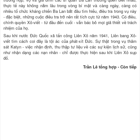
thực tế này không nằm lâu trong vòng bí mật và càng ngày, càng có
nhiều tổ chức kháng chiến Ba Lan bắt đầu tìm hiểu, điều tra trong vụ này
- đặc biệt, những cuộc điều tra trở nên rất tích cực từ năm 1943. Có điều,
chính quyền Xô-viết - từ đầu đến cuối - vẫn bác bỏ mọi giả thiết về trách
nhiệm của họ.
Sau khi nước Đức Quốc xã tấn công Liên Xô năm 1941, Liên bang Xô-
viết tìm cách coi đây là tội ác của phát-xít Đức. Sự thật trong vụ thảm
sát Katyn - việc nhận định, thu thập tư liệu về các sự kiện lịch sử, cũng
như nhận dạng các nạn nhân - chỉ được thực hiện sau khi Liên Xô sụp
đổ.
Trần Lê tổng hợp - Còn tiếp