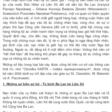
ác của nước Đức Hitler và Liên Xô đối với dân tộc Ba Lan (Instytut
Pamięci Narodowej – Główna Komisja Badania Zbrodni Hitlerowskich i
Sowieckich Przeciwko Narodowi Polskiemu), một cơ quan có thẩm quyền
của viện kiểm sát, vì tính chất giết người hàng loạt, những cuộc thảm sát
này thích hợp để quy vào tội ác chống nhân loại, cũng như, do sự vi
phạm thô bạo Công ước Geneva [đối với tù binh], phải liệt chúng vào
hàng những tội ác chiến tranh trầm trọng và không bao giờ hết thời hiệu.
Quyết định này, cho đến nay, không được Liên bang Nga công nhận.
Trong một chừng mực nào đó, lý do vì phía Nga lo ngại rằng thân nhân,
gia đình của các nạn nhân bị giết hại có thể đòi nhà nước Nga bồi
thường. Ngoài ra, rất đáng kể ở một điểm nhìn khác: không thể viện cớ
"hết thời hiệu" để tha bổng thủ phạm đã gây ra những tội ác chống nhân
loại và những tội ác chiến tranh.
Những số liệu trong loạt bài này được công bố trên cơ sở các thông cáo
khả tín, như "Ośrodka KARTA – Indeks represjonowanych", được công
bố năm 2002 dưới sự chỉ đạo của các giáo sư St. Ciesielski, W. Materski
và A. Paczkowski.
1. Những sự kiện sơ bộ - Tù binh Ba Lan tại Liên Xô
Nạn nhân của vụ thảm sát Katyn là những sĩ quan Ba Lan bảo vệ tổ
quốc ở vùng phía Đông, khi Đệ nhị Thế chiến bùng nổ vào tháng 9-1939.
Không hề tuyên chiến, Liên Xô đã cùng nước Đức Quốc xã tấn công lãnh
thổ Cộng hòa Ba Lan.