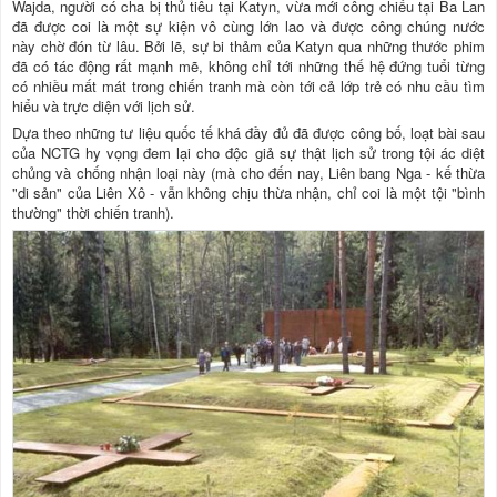
Wajda, người có cha bị thủ tiêu tại Katyn, vừa mới công chiếu tại Ba Lan
đã được coi là một sự kiện vô cùng lớn lao và được công chúng nước
này chờ đón từ lâu. Bởi lẽ, sự bi thảm của Katyn qua những thước phim
đã có tác động rất mạnh mẽ, không chỉ tới những thế hệ đứng tuổi từng
có nhiều mất mát trong chiến tranh mà còn tới cả lớp trẻ có nhu cầu tìm
hiểu và trực diện với lịch sử.
Dựa theo những tư liệu quốc tế khá đầy đủ đã được công bố, loạt bài sau
của NCTG hy vọng đem lại cho độc giả sự thật lịch sử trong tội ác diệt
chủng và chống nhận loại này (mà cho đến nay, Liên bang Nga - kế thừa
"di sản" của Liên Xô - vẫn không chịu thừa nhận, chỉ coi là một tội "bình
thường" thời chiến tranh).