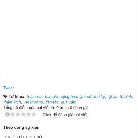
Tweet
Từ khóa:
thảm sát
,
bao giờ
,
cộng hòa
,
lịch sử
,
thế kỷ
,
tội ác
,
tù binh
,
thảm kịch
,
vết thương
,
dân tộc
,
quả cảm
Tổng số điểm của bài viết là: 0 trong 0 đánh giá
Click để đánh giá bài viết
Theo dòng sự kiện
SỰ THẬT LỊCH SỬ