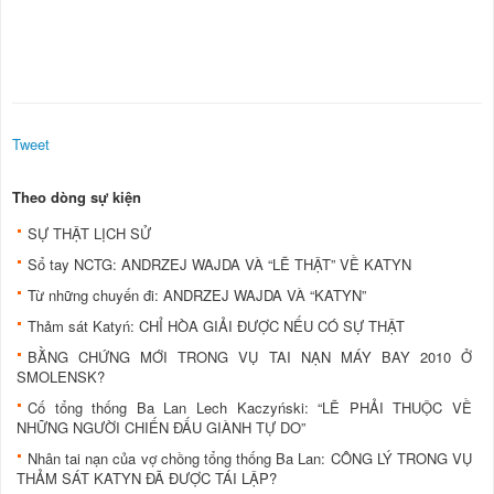
Tweet
Theo dòng sự kiện
SỰ THẬT LỊCH SỬ
Sổ tay NCTG: ANDRZEJ WAJDA VÀ “LẼ THẬT” VỀ KATYN
Từ những chuyến đi: ANDRZEJ WAJDA VÀ “KATYN”
Thảm sát Katyń: CHỈ HÒA GIẢI ĐƯỢC NẾU CÓ SỰ THẬT
BẰNG CHỨNG MỚI TRONG VỤ TAI NẠN MÁY BAY 2010 Ở
SMOLENSK?
Cố tổng thống Ba Lan Lech Kaczyński: “LẼ PHẢI THUỘC VỀ
NHỮNG NGƯỜI CHIẾN ĐẤU GIÀNH TỰ DO”
Nhân tai nạn của vợ chồng tổng thống Ba Lan: CÔNG LÝ TRONG VỤ
THẢM SÁT KATYN ĐÃ ĐƯỢC TÁI LẬP?