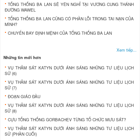
TỔNG THỐNG BA LAN SẼ YÊN NGHỈ TẠI VƯƠNG CUNG THÁNH
ĐƯỜNG WAWEL
TỔNG THỐNG BA LAN CŨNG CÓ PHẦN LỖI TRONG TAI NẠN CỦA
MÌNH?
CHUYẾN BAY ĐỊNH MỆNH CỦA TỔNG THỐNG BA LAN
Xem tiếp...
Những tin mới hơn
VỤ THẢM SÁT KATYN DƯỚI ÁNH SÁNG NHỮNG TƯ LIỆU LỊCH
SỬ (6)
VỤ THẢM SÁT KATYN DƯỚI ÁNH SÁNG NHỮNG TƯ LIỆU LỊCH
SỬ (7)
ĐOẠN GIÁO ĐẦU
VỤ THẢM SÁT KATYN DƯỚI ÁNH SÁNG NHỮNG TƯ LIỆU LỊCH
SỬ (8)
CỰU TỔNG THỐNG GORBACHEV TỪNG TỔ CHỨC MƯU SÁT?
VỤ THẢM SÁT KATYN DƯỚI ÁNH SÁNG NHỮNG TƯ LIỆU LỊCH
SỬ (PHẦN CUỐI)