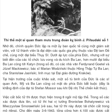
Thi thể một sĩ quan tham mưu trung đoàn kỵ binh J. Piłsudski số 1
Nhờ đó, chính quyền Đức lập ra một ủy ban quốc tế cùng một giám sát
viên, với 12 thành viên là đại diện các quốc gia phụ thuộc vào Đệ tam Đế
chế, cùng một đại biểu Thụy Sĩ. Dưới áp lực của phía Đức, nhưng với sự
biết đến của các tổ chức lưu vong và du kích Ba Lan, hơn mười đại biểu
Ba Lan cũng tới Katyn (trong số đó, có các nhà văn Ferdynand Goetel và
Józef Mackiewicz; bác sĩ Marian Wodziński thuộc Hồng Thập Tự Ba Lan;
cha Stanisław Jasiński, linh mục tại Đại giáo đường Kraków).
Tại hiện trường của cuộc khảo sát, một số tù binh của Đức là các sĩ
quan Anh, Mỹ và Ba Lan cũng có mặt do phía Đức bắt buộc (đây là
khẳng định của đại tá Stefan Mossor sau khi Đệ nhị Thế chiến kết thúc).
Việc cất bốc tử thi được thực hiện trong 8 ngôi mộ tập thể. Trong số các
xác được đưa lên, có tử thi hai vị tướng Bronisław Bohatyrewicz và
Mieczysław Smorawiński (về sau, hai tử thi này được tái chôn cất trong
mộ riêng). Cho đến ngày 3-6-1943, tổng cộng hơn 4.100 xác được cất