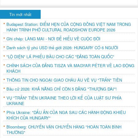
Tin mới nhất
Budapest Station: ĐIỂM HẸN CỦA CỘNG ĐỒNG VIỆT NAM TRONG
HÀNH TRÌNH PHỞ CULTURAL ROADSHOW EUROPE 2026
Ghi chép: LÀNG MAI - NƠI ĐỂ HIỂU VỀ CUỘC ĐỜI
Danh sách tỷ phú USD thế giới 2026: HUNGARY CÓ 6 NGƯỜI
"LỘ DIỆN" LÁ PHIẾU BẦU CHO CÁC "ĐẢNG TOÀN QUỐC"
CHÍNH SÁCH CỦA ĐẢNG TISZA VÀ MAGYAR PÉTER VỀ LAO ĐỘNG
KHÁCH
THÔNG TIN CHO NGOẠI GIAO CHÂU ÂU VỀ VỤ "TRẤN" TIỀN
Bầu cử 2026: KHẢ NĂNG CHỈ CÒN 5 ĐẢNG "THƯỢNG ĐÀI"!
VỤ "TRẤN" TIỀN UKRAINE THEO LỜI KỂ CỦA LUẬT SƯ PHÍA
UKRAINE
Phía Ukraine: "DẤU ẤN CỦA NGA SAU CÁC HÀNH ĐỘNG KHIÊU
KHÍCH CỦA HUNGARY"
Bloomberg: CHUYẾN VẬN CHUYỂN HÀNG "HOÀN TOÀN BÌNH
THƯỜNG"