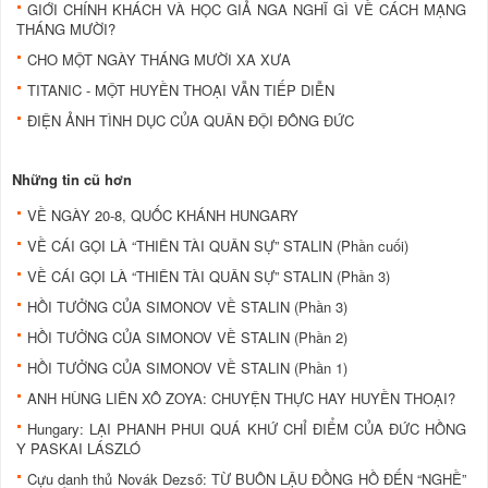
GIỚI CHÍNH KHÁCH VÀ HỌC GIẢ NGA NGHĨ GÌ VỀ CÁCH MẠNG
THÁNG MƯỜI?
CHO MỘT NGÀY THÁNG MƯỜI XA XƯA
TITANIC - MỘT HUYỀN THOẠI VẪN TIẾP DIỄN
ĐIỆN ẢNH TÌNH DỤC CỦA QUÂN ĐỘI ĐÔNG ĐỨC
Những tin cũ hơn
VỀ NGÀY 20-8, QUỐC KHÁNH HUNGARY
VỀ CÁI GỌI LÀ “THIÊN TÀI QUÂN SỰ” STALIN (Phần cuối)
VỀ CÁI GỌI LÀ “THIÊN TÀI QUÂN SỰ” STALIN (Phần 3)
HỒI TƯỞNG CỦA SIMONOV VỀ STALIN (Phần 3)
HỒI TƯỞNG CỦA SIMONOV VỀ STALIN (Phần 2)
HỒI TƯỞNG CỦA SIMONOV VỀ STALIN (Phần 1)
ANH HÙNG LIÊN XÔ ZOYA: CHUYỆN THỰC HAY HUYỀN THOẠI?
Hungary: LẠI PHANH PHUI QUÁ KHỨ CHỈ ĐIỂM CỦA ĐỨC HỒNG
Y PASKAI LÁSZLÓ
Cựu danh thủ Novák Dezső: TỪ BUÔN LẬU ÐỒNG HỒ ÐẾN “NGHỀ”