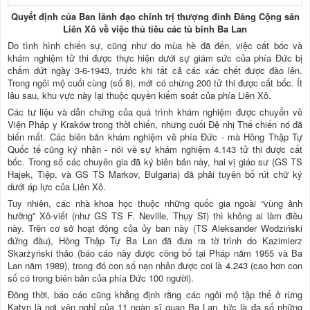
Quyết định của Ban lãnh đạo chính trị thượng đỉnh Đảng Cộng sản
Liên Xô về việc thủ tiêu các tù binh Ba Lan
Do tình hình chiến sự, cũng như do mùa hè đã đến, việc cất bốc và
khám nghiệm tử thi được thực hiện dưới sự giám sức của phía Đức bị
chấm dứt ngày 3-6-1943, trước khi tất cả các xác chết được đào lên.
Trong ngôi mộ cuối cùng (số 8), mới có chừng 200 tử thi được cất bốc. Ít
lâu sau, khu vực này lại thuộc quyền kiểm soát của phía Liên Xô.
Các tư liệu và dẫn chứng của quá trình khám nghiệm được chuyển về
Viện Pháp y Kraków trong thời chiến, nhưng cuối Đệ nhị Thế chiến nó đã
biến mất. Các biên bản khám nghiệm về phía Đức - mà Hồng Thập Tự
Quốc tế cũng ký nhận - nói về sự khám nghiệm 4.143 tử thi được cất
bốc. Trong số các chuyên gia đã ký biên bản này, hai vị giáo sư (GS TS
Hajek, Tiệp, và GS TS Markov, Bulgaria) đã phải tuyên bố rút chữ ký
dưới áp lực của Liên Xô.
Tuy nhiên, các nhà khoa học thuộc những quốc gia ngoài “vùng ảnh
hưởng” Xô-viết (như GS TS F. Neville, Thụy Sĩ) thì không ai làm điều
này. Trên cơ sở hoạt động của ủy ban này (TS Aleksander Wodziński
đứng đầu), Hồng Thập Tự Ba Lan đã đưa ra tờ trình do Kazimierz
Skarżyński thảo (báo cáo này được công bố tại Pháp năm 1955 và Ba
Lan năm 1989), trong đó con số nạn nhân được coi là 4.243 (cao hơn con
số có trong biên bản của phía Đức 100 người).
Đồng thời, báo cáo cũng khẳng định rằng các ngôi mộ tập thể ở rừng
Katyn là nơi yên nghỉ của 11 ngàn sĩ quan Ba Lan, tức là đa số những