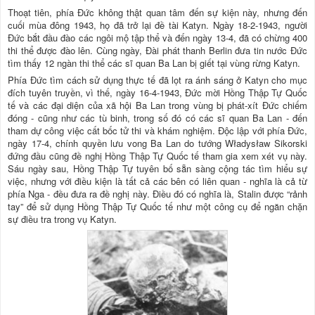
Thoạt tiên, phía Đức không thật quan tâm đến sự kiện này, nhưng đến
cuối mùa đông 1943, họ đã trở lại đề tài Katyn. Ngày 18-2-1943, người
Đức bắt đầu đào các ngôi mộ tập thể và đến ngày 13-4, đã có chừng 400
thi thể được đào lên. Cùng ngày, Đài phát thanh Berlin đưa tin nước Đức
tìm thấy 12 ngàn thi thể các sĩ quan Ba Lan bị giết tại vùng rừng Katyn.
Phía Đức tìm cách sử dụng thực tế đã lọt ra ánh sáng ở Katyn cho mục
đích tuyên truyền, vì thế, ngày 16-4-1943, Đức mời Hồng Thập Tự Quốc
tế và các đại diện của xã hội Ba Lan trong vùng bị phát-xít Đức chiếm
đóng - cũng như các tù binh, trong số đó có các sĩ quan Ba Lan - đến
tham dự công việc cất bốc tử thi và khám nghiệm. Độc lập với phía Đức,
ngày 17-4, chính quyền lưu vong Ba Lan do tướng Władysław Sikorski
đứng đầu cũng đề nghị Hồng Thập Tự Quốc tế tham gia xem xét vụ này.
Sáu ngày sau, Hồng Thập Tự tuyên bố sẵn sàng cộng tác tìm hiểu sự
việc, nhưng với điều kiện là tất cả các bên có liên quan - nghĩa là cả từ
phía Nga - đều đưa ra đề nghị này. Điều đó có nghĩa là, Stalin được “rảnh
tay” để sử dụng Hồng Thập Tự Quốc tế như một công cụ để ngăn chặn
sự điều tra trong vụ Katyn.