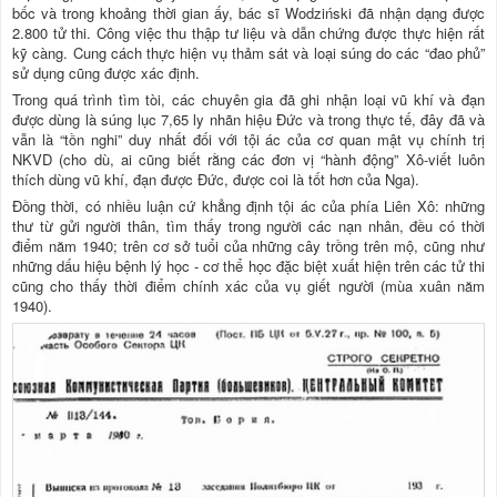
bốc và trong khoảng thời gian ấy, bác sĩ Wodziński đã nhận dạng được
2.800 tử thi. Công việc thu thập tư liệu và dẫn chứng được thực hiện rất
kỹ càng. Cung cách thực hiện vụ thảm sát và loại súng do các “đao phủ”
sử dụng cũng được xác định.
Trong quá trình tìm tòi, các chuyên gia đã ghi nhận loại vũ khí và đạn
được dùng là súng lục 7,65 ly nhãn hiệu Đức và trong thực tế, đây đã và
vẫn là “tồn nghi” duy nhất đối với tội ác của cơ quan mật vụ chính trị
NKVD (cho dù, ai cũng biết rằng các đơn vị “hành động” Xô-viết luôn
thích dùng vũ khí, đạn được Đức, được coi là tốt hơn của Nga).
Đồng thời, có nhiều luận cứ khẳng định tội ác của phía Liên Xô: những
thư từ gửi người thân, tìm thấy trong người các nạn nhân, đều có thời
điểm năm 1940; trên cơ sở tuổi của những cây trồng trên mộ, cũng như
những dấu hiệu bệnh lý học - cơ thể học đặc biệt xuất hiện trên các tử thi
cũng cho thấy thời điểm chính xác của vụ giết người (mùa xuân năm
1940).