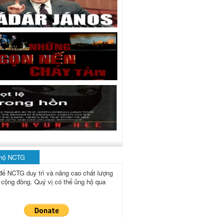
 hộ NCTG
để NCTG duy trì và nâng cao chất lượng
 cộng đồng.
Quý vị có thể ủng hộ qua