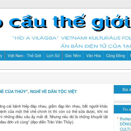
ry
Việt Nam - Thế Giới
Lịch Sử
Góc Nhìn
Văn Hóa
Cộng Đồng
Bài 
Ề CÙA THỦY”, NGHĨ VỀ DÂN TỘC VIỆT
ằng cái bệnh hiếp đáp nhau, giẫm đạp lên nhau, bắt người khác
Tin 
bệnh của một thể chế chính trị thì còn có thể sửa được, khi nó
thì những điều xấu ấy mất đi. Nhưng nếu đó là những khuyết tật
Budap
 đau đớn vô cùng” (đạo diễn Trần Văn Thủy).
ĐỒNG
CULT