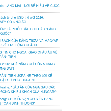
hép: LÀNG MAI - NƠI ĐỂ HIỂU VỀ CUỘC
ách tỷ phú USD thế giới 2026:
ARY CÓ 6 NGƯỜI
IỆN" LÁ PHIẾU BẦU CHO CÁC "ĐẢNG
 QUỐC"
H SÁCH CỦA ĐẢNG TISZA VÀ MAGYAR
R VỀ LAO ĐỘNG KHÁCH
G TIN CHO NGOẠI GIAO CHÂU ÂU VỀ
RẤN" TIỀN
ử 2026: KHẢ NĂNG CHỈ CÒN 5 ĐẢNG
NG ĐÀI"!
RẤN" TIỀN UKRAINE THEO LỜI KỂ
LUẬT SƯ PHÍA UKRAINE
Ukraine: "DẤU ẤN CỦA NGA SAU CÁC
 ĐỘNG KHIÊU KHÍCH CỦA HUNGARY"
mberg: CHUYẾN VẬN CHUYỂN HÀNG
N TOÀN BÌNH THƯỜNG"