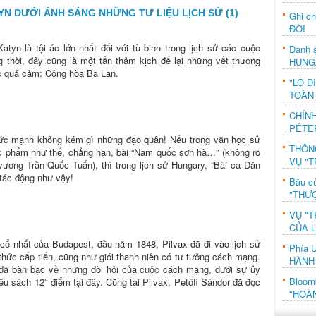
YN DƯỚI ÁNH SÁNG NHỮNG TƯ LIỆU LỊCH SỬ (1)
Ghi c
ĐỜI
tyn là tội ác lớn nhất đối với tù binh trong lịch sử các cuộc
Danh s
 thời, đây cũng là một tấn thảm kịch để lại những vết thương
HUNG
ộc quả cảm: Cộng hòa Ba Lan.
"LỘ D
TOÀN
CHÍN
PÉTE
sức mạnh không kém gì những đạo quân! Nếu trong văn học sử
THÔN
ác phẩm như thế, chẳng hạn, bài “Nam quốc sơn hà…” (không rõ
VỤ "T
 vương Trần Quốc Tuấn), thì trong lịch sử Hungary, “Bài ca Dân
 tác động như vậy!
Bầu c
"THƯỢ
VỤ "T
CỦA 
cổ nhất của Budapest, đầu năm 1848, Pilvax đã đi vào lịch sử
Phía 
 thức cấp tiến, cũng như giới thanh niên có tư tưởng cách mạng.
HÀNH
 đã bàn bạc về những đòi hỏi của cuộc cách mạng, dưới sự ủy
Bloo
êu sách 12″ điểm tại đây. Cũng tại Pilvax, Petőfi Sándor đã đọc
"HOÀ