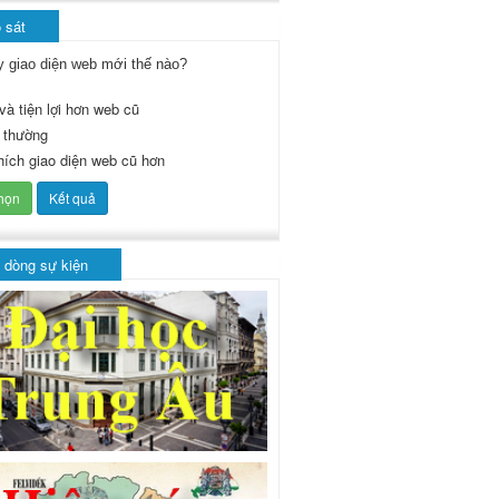
 sát
y giao diện web mới thế nào?
và tiện lợi hơn web cũ
 thường
thích giao diện web cũ hơn
 dòng sự kiện