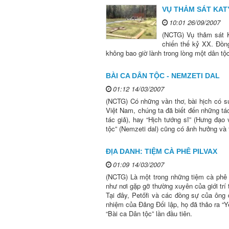
VỤ THẢM SÁT KAT
10:01 26/09/2007
(NCTG) Vụ thảm sát Ka
chiến thế kỷ XX. Đồng
không bao giờ lành trong lòng một dân t
BÀI CA DÂN TỘC - NEMZETI DAL
01:12 14/03/2007
(NCTG) Có những vần thơ, bài hịch có 
Việt Nam, chúng ta đã biết đến những t
tác giả), hay “Hịch tướng sĩ” (Hưng đạo
tộc” (Nemzeti dal) cũng có ảnh hưởng và
ĐỊA DANH: TIỆM CÀ PHÊ PILVAX
01:09 14/03/2007
(NCTG) Là một trong những tiệm cà phê 
như nơi gặp gỡ thường xuyên của giới trí
Tại đây, Petőfi và các đồng sự của ông
nhiệm của Đảng Đối lập, họ đã thảo ra “Y
“Bài ca Dân tộc” lần đầu tiên.