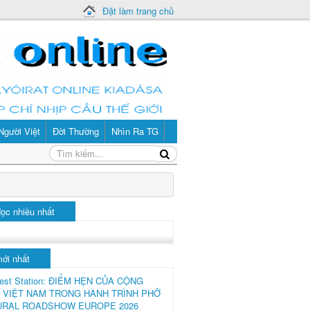
Đặt làm trang chủ
Người Việt
Đời Thường
Nhìn Ra TG
đọc nhiều nhất
mới nhất
est Station: ĐIỂM HẸN CỦA CỘNG
 VIỆT NAM TRONG HÀNH TRÌNH PHỞ
URAL ROADSHOW EUROPE 2026