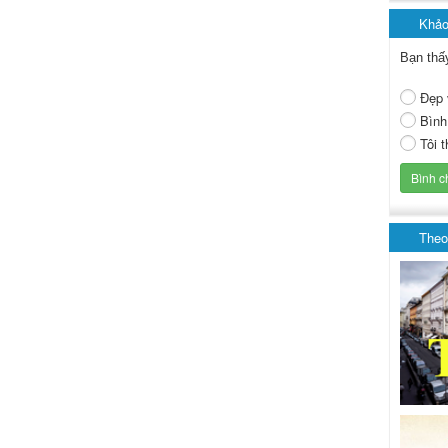
Khảo
Bạn thấ
Đẹp 
Bình
Tôi 
Theo