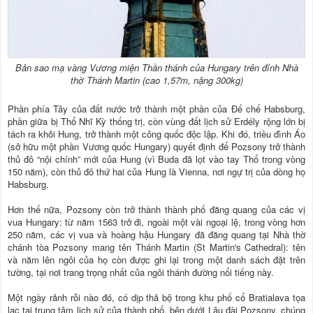
Bản sao mạ vàng Vương miện Thần thánh của Hungary trên đỉnh Nhà
thờ Thánh Martin (cao 1,57m, nặng 300kg)
Phần phía Tây của đất nước trở thành một phần của Đế chế Habsburg,
phần giữa bị Thổ Nhĩ Kỳ thống trị, còn vùng đất lịch sử Erdély rộng lớn bị
tách ra khỏi Hung, trở thành một công quốc độc lập. Khi đó, triều đình Áo
(sở hữu một phần Vương quốc Hungary) quyết định để Pozsony trở thành
thủ đô “nội chính” mới của Hung (vì Buda đã lọt vào tay Thổ trong vòng
150 năm), còn thủ đô thứ hai của Hung là Vienna, nơi ngự trị của dòng họ
Habsburg.
Hơn thế nữa, Pozsony còn trở thành thành phố đăng quang của các vị
vua Hungary: từ năm 1563 trở đi, ngoài một vài ngoại lệ, trong vòng hơn
250 năm, các vị vua và hoàng hậu Hungary đã đăng quang tại Nhà thờ
chánh tòa Pozsony mang tên Thánh Martin (St Martin's Cathedral): tên
và năm lên ngôi của họ còn được ghi lại trong một danh sách đặt trên
tường, tại nơi trang trọng nhất của ngôi thánh đường nổi tiếng này.
Một ngày rảnh rỗi nào đó, có dịp thả bộ trong khu phố cổ Bratialava tọa
lạc tại trung tâm lịch sử của thành phố, bên dưới Lâu đài Pozsony, chúng