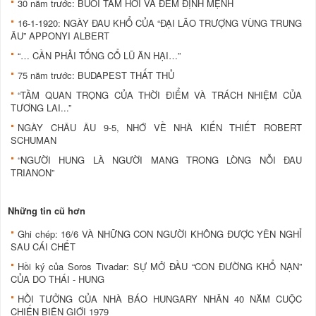
30 năm trước: BUỔI TẮM HƠI VÀ ĐÊM ĐỊNH MỆNH
16-1-1920: NGÀY ĐAU KHỔ CỦA “ĐẠI LÃO TRƯỢNG VÙNG TRUNG
ÂU” APPONYI ALBERT
“… CẦN PHẢI TỐNG CỔ LŨ ĂN HẠI…”
75 năm trước: BUDAPEST THẤT THỦ
“TẦM QUAN TRỌNG CỦA THỜI ĐIỂM VÀ TRÁCH NHIỆM CỦA
TƯƠNG LAI...”
NGÀY CHÂU ÂU 9-5, NHỚ VỀ NHÀ KIẾN THIẾT ROBERT
SCHUMAN
“NGƯỜI HUNG LÀ NGƯỜI MANG TRONG LÒNG NỖI ĐAU
TRIANON”
Những tin cũ hơn
Ghi chép: 16/6 VÀ NHỮNG CON NGƯỜI KHÔNG ĐƯỢC YÊN NGHỈ
SAU CÁI CHẾT
Hồi ký của Soros Tivadar: SỰ MỞ ĐẦU “CON ĐƯỜNG KHỔ NẠN”
CỦA DO THÁI - HUNG
HỒI TƯỞNG CỦA NHÀ BÁO HUNGARY NHÂN 40 NĂM CUỘC
CHIẾN BIÊN GIỚI 1979