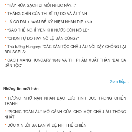
“HÃY RỬA SẠCH ĐI MỐI NHỤC NÀY...”
THÁNG CHÍN CỦA THI SĨ TỰ DO VÀ ÁI TÌNH
LÁ CỜ DÀI 1.848M ĐỂ KỶ NIỆM NHÂN DỊP 15-3
“SAO THỂ NGHỈ YÊN KHI NƯỚC CÒN NÔ LỆ”
“CHỌN TỰ DO HAY NÔ LỆ BẦN CÙNG?”
Thủ tướng Hungary: “CÁC DÂN TỘC CHÂU ÂU NỔI DẬY CHỐNG LẠI
BRUSSELS”
CÁCH MẠNG HUNGARY 1848 VÀ THI PHẨM XUẤT THẦN “BÀI CA
DÂN TỘC”
Xem tiếp...
Những tin mới hơn
TƯỞNG NHỚ NẠN NHÂN BẠO LỰC TÌNH DỤC TRONG CHIẾN
TRANH
“PICNIC TOÀN ÂU” MỞ CÁNH CỬA CHO MỘT CHÂU ÂU THỐNG
NHẤT
ĐỨC XIN LỖI BA LAN VÌ ĐỆ NHỊ THẾ CHIẾN