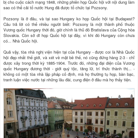
bị cho cuộc cách mạng 1848, những phiên họp Quốc hội với nội dung làm
sao có thể cải tổ nước Hung đã được tổ chức tại Pozsony.
Pozsony là ở đâu, và tại sao Hungary ko họp Quốc hội tại Budapest?
Câu trả lời có thể nhiều người biết: Pozsony là một thành phố thuộc
Vương quốc Hungary thời đó, giờ chính là thủ đô Bratislava của Cộng hòa
Slovakia. Còn sở dĩ họp Quốc hội tại đây, vì khi đó Hungary còn chưa
có... Nhà Quốc hội.
Quả vậy, tòa nhà nghị viện hiện tại của Hungary - được coi là Nhà Quốc
hội đẹp nhất thế giới, và xét về mặt bề thế, nó cũng đứng hàng 2-3 - chỉ
được xây trong thời kỳ 1885-1904. Trước đó, những đại diện của Vương
quốc Hungary đương thời - giới quý tộc, tăng lữ, trí thức thành thị... -
không có một tòa nhà lập pháp cố định, mà họ thường tụ họp, bàn bạc,
tranh luận việc nước tại những lâu đài, cung điện ở đâu mà họ thấy tiện.