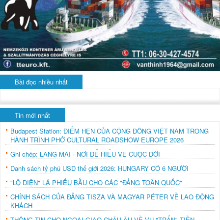
Bài đọc nhiều nhất
Tin mới nhất
Budapest Station: ĐIỂM HẸN CỦA CỘNG ĐỒNG VIỆT NAM TRONG
HÀNH TRÌNH PHỞ CULTURAL ROADSHOW EUROPE 2026
Ghi chép: LÀNG MAI - NƠI ĐỂ HIỂU VỀ CUỘC ĐỜI
Danh sách tỷ phú USD thế giới 2026: HUNGARY CÓ 6 NGƯỜI
"LỘ DIỆN" LÁ PHIẾU BẦU CHO CÁC "ĐẢNG TOÀN QUỐC"
CHÍNH SÁCH CỦA ĐẢNG TISZA VÀ MAGYAR PÉTER VỀ LAO ĐỘNG
KHÁCH
THÔNG TIN CHO NGOẠI GIAO CHÂU ÂU VỀ VỤ "TRẤN" TIỀN