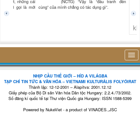
ậy là “đấu tranh đến
LÀ... RỬA BÁT
(NCTG) “Lần đầu
 tác dụng gì”.
tiên tôi thấy hơi
thở của mình, sự
hiện diện của mình
trong cái công việc
nhỏ bé đó mà
k
không nghĩ tới bất kỳ điều gì khác. Thật là vi...
k
c
NHỊP CẦU THẾ GIỚI – HÍD A VILÁGBA
TẠP CHÍ TIN TỨC & VĂN HÓA – VIETNAMI KULTURÁLIS FOLYÓIRAT
Thành lập: 12-12-2001 – Alapítva: 2001.12.12
Giấy phép của Bộ Di sản Văn hóa Dân tộc Hungary: 2.2.4./73/2002.
Số đăng kí quốc tế tại Thư viện Quốc gia Hungary: ISSN 1588-5399
Powered by
NukeViet
- a product of
VINADES.,JSC