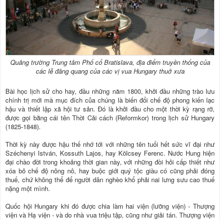
Quảng trường Trung tâm Phố cổ Bratislava, địa điểm truyền thống của
các lễ đăng quang của các vị vua Hungary thuở xưa
Bài học lịch sử cho hay, đầu những năm 1800, khởi đầu những trào lưu
chính trị mới mà mục đích của chúng là biến đổi chế độ phong kiến lạc
hậu và thiết lập xã hội tư sản. Đó là khởi đầu cho một thời kỳ rạng rỡ,
được gọi bằng cái tên Thời Cải cách (Reformkor) trong lịch sử Hungary
(1825-1848).
Thời kỳ này được hậu thế nhớ tới với những tên tuổi hết sức vĩ đại như
Széchenyi István, Kossuth Lajos, hay Kölcsey Ferenc. Nước Hung hiện
đại chào đời trong khoảng thời gian này, với những đòi hỏi cấp thiết như
xóa bỏ chế độ nông nô, hay buộc giới quý tộc giàu có cũng phải đóng
thuế, chứ không thể để người dân nghèo khổ phải nai lưng sưu cao thuế
nặng một mình.
Quốc hội Hungary khi đó được chia làm hai viện (lưỡng viện) - Thượng
viện và Hạ viện - và do nhà vua triệu tập, cũng như giải tán. Thượng viện