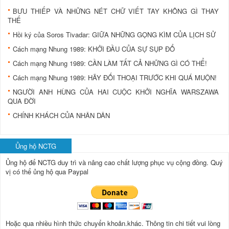
BƯU THIẾP VÀ NHỮNG NÉT CHỮ VIẾT TAY KHÔNG GÌ THAY
THẾ
Hồi ký của Soros Tivadar: GIỮA NHỮNG GỌNG KÌM CỦA LỊCH SỬ
Cách mạng Nhung 1989: KHỞI ĐẦU CỦA SỰ SỤP ĐỔ
Cách mạng Nhung 1989: CẦN LÀM TẤT CẢ NHỮNG GÌ CÓ THỂ!
Cách mạng Nhung 1989: HÃY ĐỐI THOẠI TRƯỚC KHI QUÁ MUỘN!
NGƯỜI ANH HÙNG CỦA HAI CUỘC KHỞI NGHĨA WARSZAWA
QUA ĐỜI
CHÍNH KHÁCH CỦA NHÂN DÂN
Ủng hộ NCTG
Ủng hộ để NCTG duy trì và nâng cao chất lượng phục vụ cộng đồng.
Quý
vị có thể ủng hộ qua Paypal
Hoặc qua nhiều hình thức chuyển khoản.khác. Thông tin chi tiết vui lòng