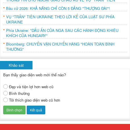
Bầu cử 2026: KHẢ NĂNG CHỈ CÒN 5 ĐẢNG "THƯỢNG ĐÀI"!
VỤ "TRẤN" TIỀN UKRAINE THEO LỜI KỂ CỦA LUẬT SƯ PHÍA
UKRAINE
Phía Ukraine: "DẤU ẤN CỦA NGA SAU CÁC HÀNH ĐỘNG KHIÊU
KHÍCH CỦA HUNGARY"
Bloomberg: CHUYẾN VẬN CHUYỂN HÀNG "HOÀN TOÀN BÌNH
THƯỜNG"
Khảo sát
Bạn thấy giao diện web mới thế nào?
Đẹp và tiện lợi hơn web cũ
Bình thường
Tôi thích giao diện web cũ hơn