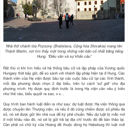
Nhà thờ chánh tòa Pozsony (Bratislava, Cộng hòa Slovakia) mang tên
Thánh Martin, nơi tìm thấy một trong những văn bản cổ nhất bằng tiếng
Hung: “Điếu văn và sự khẩn cầu”
Rất thú vị khi tìm hiểu về hệ thống bầu cử và lập pháp của Vương quốc
Hungary thời bấy giờ, để so sánh với nhánh lập pháp hiện tại ở Hung. Các
thành viên của Hạ viện được bầu tại các cuộc bầu cử tại các tỉnh thành,
mỗi địa phương được chọn 2 đại biểu, trên tư cách “
sứ giả
” cho địa
phương mình. Họ được quy định trước là trong Hạ viện cần nêu ý kiến
như thế nào, biểu quyết ra sao, v.v...
Quy trình ban hành luật diễn ra như sau: dự luật được Hạ viện thông qua
được chuyển lên Thượng viện, và nếu ở đó cũng chiếm được số phiếu đa
số, nó sẽ được gửi lên nhà vua để ký phê chuẩn. Nếu dự luật bị mắc mớ
ở một khâu nào đó, nó sẽ bị gửi trả lại địa chỉ trước đó để bàn thảo lại.
Cần phải có chữ ký của Hoàng đế thuộc dòng họ Habsburg thì luật mới