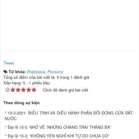
Tweet
Từ khóa:
Bratislava
,
Pozsony
Tổng số điểm của bài viết là: 5 trong 1 đánh giá
Xếp hạng:
5
-
1
phiếu bầu
Click để đánh giá bài viết
Theo dòng sự kiện
15-3-2021: BIỂU TÌNH VÀ DIỄU HÀNH PHẢN ĐỐI ĐÓNG CỬA ĐẤT
NƯỚC
Đại lễ 15-3: NHỚ VỀ “NHỮNG CHÀNG TRAI THÁNG BA”
Đại lễ 15-3: “KHÔNG YÊN NGHỈ KHI TỰ DO CHƯA CÓ”