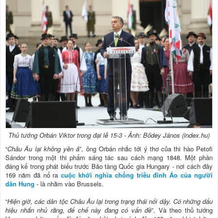
Thủ tướng Orbán Viktor trong đại lễ 15-3 - Ảnh: Bődey János (index.hu)
“
Châu Âu lại không yên ả
”, ông Orbán nhắc tới ý thơ của thi hào Petofi
Sándor trong một thi phẩm sáng tác sau cách mạng 1848. Một phần
đáng kể trong phát biểu trước Bảo tàng Quốc gia Hungary - nơi cách đây
169 năm đã nổ ra
cuộc khởi nghĩa chống triều đình Áo của người
dân Hung
- là nhằm vào Brussels.
“
Hiện giờ, các dân tộc Châu Âu lại trong trạng thái nổi dậy. Có những dấu
hiệu nhắn nhủ rằng, đế chế này đang có vấn đề
”. Và theo thủ tướng