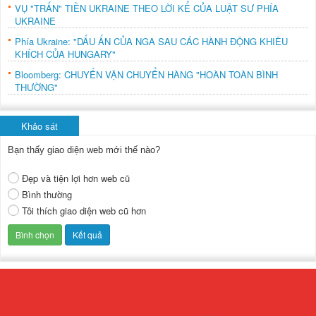
VỤ "TRẤN" TIỀN UKRAINE THEO LỜI KỂ CỦA LUẬT SƯ PHÍA
UKRAINE
Phía Ukraine: "DẤU ẤN CỦA NGA SAU CÁC HÀNH ĐỘNG KHIÊU
KHÍCH CỦA HUNGARY"
Bloomberg: CHUYẾN VẬN CHUYỂN HÀNG "HOÀN TOÀN BÌNH
THƯỜNG"
Khảo sát
Bạn thấy giao diện web mới thế nào?
Đẹp và tiện lợi hơn web cũ
Bình thường
Tôi thích giao diện web cũ hơn