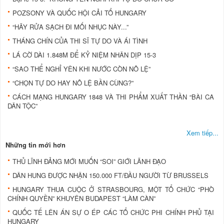
POZSONY VÀ QUỐC HỘI CẢI TỔ HUNGARY
“HÃY RỬA SẠCH ĐI MỐI NHỤC NÀY...”
THÁNG CHÍN CỦA THI SĨ TỰ DO VÀ ÁI TÌNH
LÁ CỜ DÀI 1.848M ĐỂ KỶ NIỆM NHÂN DỊP 15-3
“SAO THỂ NGHỈ YÊN KHI NƯỚC CÒN NÔ LỆ”
“CHỌN TỰ DO HAY NÔ LỆ BẦN CÙNG?”
CÁCH MẠNG HUNGARY 1848 VÀ THI PHẨM XUẤT THẦN “BÀI CA
DÂN TỘC”
Xem tiếp...
Những tin mới hơn
THỦ LĨNH ĐẢNG MỚI MUỐN “SOI” GIỚI LÃNH ĐẠO
DÂN HUNG ĐƯỢC NHẬN 150.000 FT/ĐẦU NGƯỜI TỪ BRUSSELS
HUNGARY THUA CUỘC Ở STRASBOURG, MỘT TỔ CHỨC “PHÒ
CHÍNH QUYỀN” KHUYÊN BUDAPEST “LÀM CÀN”
QUỐC TẾ LÊN ÁN SỰ O ÉP CÁC TỔ CHỨC PHI CHÍNH PHỦ TẠI
HUNGARY