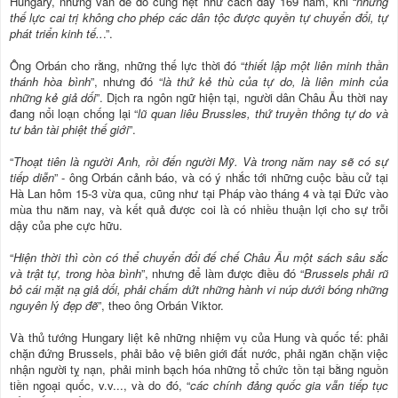
Hungary, những vấn đề đó cũng hệt như cách đây 169 năm, khi “
những
thế lực cai trị không cho phép các dân tộc được quyền tự chuyển đổi, tự
phát triển kinh tế..
.”.
Ông Orbán cho rằng, những thế lực thời đó “
thiết lập một liên minh thần
thánh hòa bình
”, nhưng đó “
là thứ kẻ thù của tự do, là liên minh của
những kẻ giả dối
”. Dịch ra ngôn ngữ hiện tại, người dân Châu Âu thời nay
đang nổi loạn chống lại “
lũ quan liêu Brussles, thứ truyền thông tự do và
tư bản tài phiệt thế giới
”.
“
Thoạt tiên là người Anh, rồi đến người Mỹ. Và trong năm nay sẽ có sự
tiếp diễn
” - ông Orbán cảnh báo, và có ý nhắc tới những cuộc bầu cử tại
Hà Lan hôm 15-3 vừa qua, cũng như tại Pháp vào tháng 4 và tại Đức vào
mùa thu năm nay, và kết quả được coi là có nhiều thuận lợi cho sự trỗi
dậy của phe cực hữu.
“
Hiện thời thì còn có thể chuyển đổi đế chế Châu Âu một sách sâu sắc
và trật tự, trong hòa bình
”, nhưng để làm được điều đó “
Brussels phải rũ
bỏ cái mặt nạ giả dối, phải chấm dứt những hành vi núp dưới bóng những
nguyên l
ý
đẹp đẽ
”, theo ông Orbán Viktor.
Và thủ tướng Hungary liệt kê những nhiệm vụ của Hung và quốc tế: phải
chặn đứng Brussels, phải bảo vệ biên giới đất nước, phải ngăn chặn việc
nhận người tỵ nạn, phải minh bạch hóa những tổ chức tồn tại bằng nguồn
tiền ngoại quốc, v.v..., và do đó, “
các chính đảng quốc gia vẫn tiếp tục