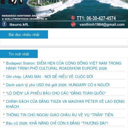
Bài đọc nhiều nhất
Tin mới nhất
Budapest Station: ĐIỂM HẸN CỦA CỘNG ĐỒNG VIỆT NAM TRONG
HÀNH TRÌNH PHỞ CULTURAL ROADSHOW EUROPE 2026
Ghi chép: LÀNG MAI - NƠI ĐỂ HIỂU VỀ CUỘC ĐỜI
Danh sách tỷ phú USD thế giới 2026: HUNGARY CÓ 6 NGƯỜI
"LỘ DIỆN" LÁ PHIẾU BẦU CHO CÁC "ĐẢNG TOÀN QUỐC"
CHÍNH SÁCH CỦA ĐẢNG TISZA VÀ MAGYAR PÉTER VỀ LAO ĐỘNG
KHÁCH
THÔNG TIN CHO NGOẠI GIAO CHÂU ÂU VỀ VỤ "TRẤN" TIỀN
Bầu cử 2026: KHẢ NĂNG CHỈ CÒN 5 ĐẢNG "THƯỢNG ĐÀI"!