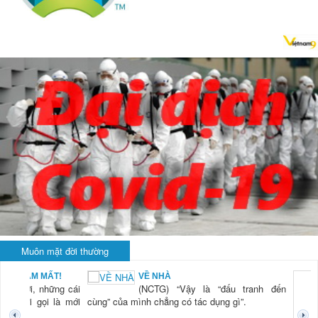
Muôn mặt đời thường
BẠN NAM MẤT!
VỀ NHÀ
TG) “Xời, những cái
(NCTG) “Vậy là “đấu tranh đến
tươi mới gọi là mới
cùng” của mình chẳng có tác dụng gì”.