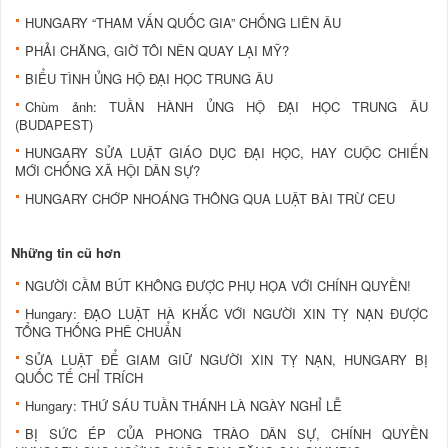
HUNGARY “THAM VẤN QUỐC GIA” CHỐNG LIÊN ÂU
PHẢI CHĂNG, GIỜ TÔI NÊN QUAY LẠI MỸ?
BIỂU TÌNH ỦNG HỘ ĐẠI HỌC TRUNG ÂU
Chùm ảnh: TUẦN HÀNH ỦNG HỘ ĐẠI HỌC TRUNG ÂU
(BUDAPEST)
HUNGARY SỬA LUẬT GIÁO DỤC ĐẠI HỌC, HAY CUỘC CHIẾN
MỚI CHỐNG XÃ HỘI DÂN SỰ?
HUNGARY CHỚP NHOÁNG THÔNG QUA LUẬT BÀI TRỪ CEU
Những tin cũ hơn
NGƯỜI CẦM BÚT KHÔNG ĐƯỢC PHỤ HỌA VỚI CHÍNH QUYỀN!
Hungary: ĐẠO LUẬT HÀ KHẮC VỚI NGƯỜI XIN TỴ NẠN ĐƯỢC
TỔNG THỐNG PHÊ CHUẨN
SỬA LUẬT ĐỂ GIAM GIỮ NGƯỜI XIN TỴ NẠN, HUNGARY BỊ
QUỐC TẾ CHỈ TRÍCH
Hungary: THỨ SÁU TUẦN THÁNH LÀ NGÀY NGHỈ LỄ
BỊ SỨC ÉP CỦA PHONG TRÀO DÂN SỰ, CHÍNH QUYỀN