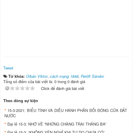
Tweet
Từ khóa:
Orbán Viktor
,
cách mạng 1848
,
Petőfi Sándor
Tổng số điểm của bài viết là: 0 trong 0 đánh giá
Click để đánh giá bài viết
Theo dòng sự kiện
15-3-2021: BIỂU TÌNH VÀ DIỄU HÀNH PHẢN ĐỐI ĐÓNG CỬA ĐẤT
NƯỚC
Đại lễ 15-3: NHỚ VỀ “NHỮNG CHÀNG TRAI THÁNG BA”
Đại lễ 15-3: “KHÔNG YÊN NGHỈ KHI TỰ DO CHƯA CÓ”