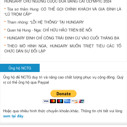
HUNGARY CHO NGỪNG CUỘC ĐUA ĐĂNG CAI OLYMPIC 2024
Tòa sơ thẩm Hung: CÓ THỂ GỌI CHÍNH KHÁCH VÀ GIA ĐÌNH LÀ
“LŨ TRỘM CẮP”
Tham nhũng: “LỖI HỆ THỐNG” TẠI HUNGARY
Quan hệ Hung - Nga: CHỈ HỮU HẢO TRÊN BỀ NỔI
HUNGARY ĐÌNH CHỈ CÔNG TRÁI ĐỊNH CƯ VÀO CUỐI THÁNG BA
THEO MÔ HÌNH NGA, HUNGARY MUỐN TRIỆT TIÊU CÁC TỔ
CHỨC DÂN SỰ ĐỐI LẬP
Ủng hộ NCTG
Ủng hộ để NCTG duy trì và nâng cao chất lượng phục vụ cộng đồng.
Quý
vị có thể ủng hộ qua Paypal
Hoặc qua nhiều hình thức chuyển khoản.khác. Thông tin chi tiết vui lòng
xem tại đây
.