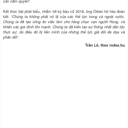
cần nắm quyền
”.
Kết thúc bài phát biểu, nhắm tới kỳ bầu cử 2018, ông Orbán hô hào đoàn
kết: “
Chúng ta không phải nô lệ của các thế lực trong và ngoài nước.
Chúng ta đã tạo công ăn việc làm cho hàng chục vạn người Hung, và
khiến các gia đình lớn mạnh. Chúng ta đã kiến tạo sự thống nhất dân tộc
thực sự, dù điều đó bị liên minh của những thế lực giả dối đe dọa và
phản đối
”.
Trần Lê, theo index.hu