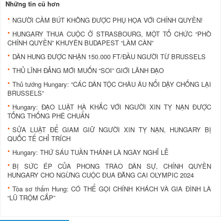
Những tin cũ hơn
NGƯỜI CẦM BÚT KHÔNG ĐƯỢC PHỤ HỌA VỚI CHÍNH QUYỀN!
HUNGARY THUA CUỘC Ở STRASBOURG, MỘT TỔ CHỨC “PHÒ
CHÍNH QUYỀN” KHUYÊN BUDAPEST “LÀM CÀN”
DÂN HUNG ĐƯỢC NHẬN 150.000 FT/ĐẦU NGƯỜI TỪ BRUSSELS
THỦ LĨNH ĐẢNG MỚI MUỐN “SOI” GIỚI LÃNH ĐẠO
Thủ tướng Hungary: “CÁC DÂN TỘC CHÂU ÂU NỔI DẬY CHỐNG LẠI
BRUSSELS”
Hungary: ĐẠO LUẬT HÀ KHẮC VỚI NGƯỜI XIN TỴ NẠN ĐƯỢC
TỔNG THỐNG PHÊ CHUẨN
SỬA LUẬT ĐỂ GIAM GIỮ NGƯỜI XIN TỴ NẠN, HUNGARY BỊ
QUỐC TẾ CHỈ TRÍCH
Hungary: THỨ SÁU TUẦN THÁNH LÀ NGÀY NGHỈ LỄ
BỊ SỨC ÉP CỦA PHONG TRÀO DÂN SỰ, CHÍNH QUYỀN
HUNGARY CHO NGỪNG CUỘC ĐUA ĐĂNG CAI OLYMPIC 2024
Tòa sơ thẩm Hung: CÓ THỂ GỌI CHÍNH KHÁCH VÀ GIA ĐÌNH LÀ
“LŨ TRỘM CẮP”