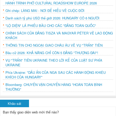
HÀNH TRÌNH PHỞ CULTURAL ROADSHOW EUROPE 2026
Ghi chép: LÀNG MAI - NƠI ĐỂ HIỂU VỀ CUỘC ĐỜI
Danh sách tỷ phú USD thế giới 2026: HUNGARY CÓ 6 NGƯỜI
"LỘ DIỆN" LÁ PHIẾU BẦU CHO CÁC "ĐẢNG TOÀN QUỐC"
CHÍNH SÁCH CỦA ĐẢNG TISZA VÀ MAGYAR PÉTER VỀ LAO ĐỘNG
KHÁCH
THÔNG TIN CHO NGOẠI GIAO CHÂU ÂU VỀ VỤ "TRẤN" TIỀN
Bầu cử 2026: KHẢ NĂNG CHỈ CÒN 5 ĐẢNG "THƯỢNG ĐÀI"!
VỤ "TRẤN" TIỀN UKRAINE THEO LỜI KỂ CỦA LUẬT SƯ PHÍA
UKRAINE
Phía Ukraine: "DẤU ẤN CỦA NGA SAU CÁC HÀNH ĐỘNG KHIÊU
KHÍCH CỦA HUNGARY"
Bloomberg: CHUYẾN VẬN CHUYỂN HÀNG "HOÀN TOÀN BÌNH
THƯỜNG"
Khảo sát
Bạn thấy giao diện web mới thế nào?