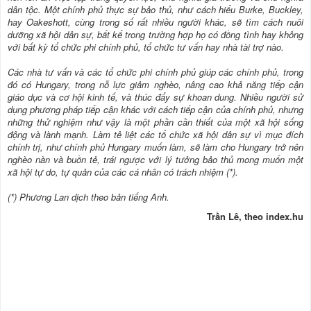
dân tộc. Một chính phủ thực sự bảo thủ, như cách hiểu Burke, Buckley,
hay Oakeshott, cùng trong số rất nhiều người khác, sẽ tìm cách nuôi
dưỡng xã hội dân sự, bất kể trong trường hợp họ có đồng tình hay không
với bất kỳ tổ chức phi chính phủ, tổ chức tư vấn hay nhà tài trợ nào.
Các nhà tư vấn và các tổ chức phi chính phủ giúp các chính phủ, trong
đó có Hungary, trong nỗ lực giảm nghèo, nâng cao khả năng tiếp cận
giáo dục và cơ hội kinh tế, và thúc đẩy sự khoan dung. Nhiều người sử
dụng phương pháp tiếp cận khác với cách tiếp cận của chính phủ, nhưng
những thử nghiệm như vậy là một phần cần thiết của một xã hội sống
động và lành mạnh. Làm tê liệt các tổ chức xã hội dân sự vì mục đích
chính trị, như chính phủ Hungary muốn làm, sẽ làm cho Hungary trở nên
nghèo nàn và buồn tẻ, trái ngược với lý tưởng bảo thủ mong muốn một
xã hội tự do, tự quản của các cá nhân có trách nhiệm (*).
(*) Phương Lan dịch theo bản tiếng Anh.
Trần Lê, theo index.hu