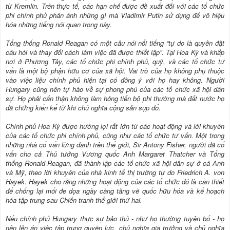
từ Kremlin. Trên thực tế, các hạn chế được đề xuất đối với các tổ chức
phi chính phủ phản ánh những gì mà Vladimir Putin sử dụng để vô hiệu
hóa những tiếng nói quan trọng này.
Tổng thống Ronald Reagan có một câu nói nổi tiếng “tự do là quyền đặt
câu hỏi và thay đổi cách làm việc đã được thiết lập”. Tại Hoa Kỳ và khắp
nơi ở Phương Tây, các tổ chức phi chính phủ, quỹ, và các tổ chức tư
vấn là một bộ phận hữu cơ của xã hội. Vai trò của họ không phụ thuộc
vào việc liệu chính phủ hiện tại có đồng ý với họ hay không. Người
Hungary cũng nên tự hào về sự phong phú của các tổ chức xã hội dân
sự. Họ phải cẩn thận không làm hỏng tiến bộ phi thường mà đất nước họ
đã chứng kiến kể từ khi chủ nghĩa cộng sản sụp đổ.
Chính phủ Hoa Kỳ được hưởng lợi rất lớn từ các hoạt động và lời khuyên
của các tổ chức phi chính phủ, cũng như các tổ chức tư vấn. Một trong
những nhà cố vấn lừng danh trên thế giới, Sir Antony Fisher, người đã cố
vấn cho cả Thủ tướng Vương quốc Anh Margaret Thatcher và Tổng
thống Ronald Reagan, đã thành lập các tổ chức xã hội dân sự ở cả Anh
và Mỹ, theo lời khuyên của nhà kinh tế thị trường tự do Friedrich A. von
Hayek. Hayek cho rằng những hoạt động của các tổ chức đó là cần thiết
để chống lại mối đe dọa ngày càng tăng về quốc hữu hóa và kế hoạch
hóa tập trung sau Chiến tranh thế giới thứ hai.
Nếu chính phủ Hungary thực sự bảo thủ - như họ thường tuyên bố - họ
nên lên án việc tập trung quyền lực, chủ nghĩa gia trưởng và chủ nghĩa