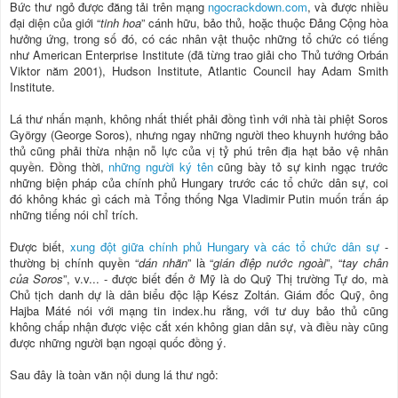
Bức thư ngỏ được đăng tải trên mạng
ngocrackdown.com
, và được nhiều
đại diện của giới “
tinh hoa
” cánh hữu, bảo thủ, hoặc thuộc Đảng Cộng hòa
hưởng ứng, trong số đó, có các nhân vật thuộc những tổ chức có tiếng
như American Enterprise Institute (đã từng trao giải cho Thủ tướng Orbán
Viktor năm 2001), Hudson Institute, Atlantic Council hay Adam Smith
Institute.
Lá thư nhấn mạnh, không nhất thiết phải đồng tình với nhà tài phiệt Soros
György (George Soros), nhưng ngay những người theo khuynh hướng bảo
thủ cũng phải thừa nhận nỗ lực của vị tỷ phú trên địa hạt bảo vệ nhân
quyền. Đồng thời,
những người ký tên
cũng bày tỏ sự kinh ngạc trước
những biện pháp của chính phủ Hungary trước các tổ chức dân sự, coi
đó không khác gì cách mà Tổng thống Nga Vladimir Putin muốn trấn áp
những tiếng nói chỉ trích.
Được biết,
xung đột giữa chính phủ Hungary và các tổ chức dân sự
-
thường bị chính quyền “
dán nhãn
” là “
gián điệp nước ngoài
”, “
tay chân
của Soros
”, v.v... - được biết đến ở Mỹ là do Quỹ Thị trường Tự do, mà
Chủ tịch danh dự là dân biểu độc lập Kész Zoltán. Giám đốc Quỹ, ông
Hajba Máté nói với mạng tin index.hu rằng, với tư duy bảo thủ cũng
không chấp nhận được việc cắt xén không gian dân sự, và điều này cũng
được những người bạn ngoại quốc đồng ý.
Sau đây là toàn văn nội dung lá thư ngỏ: