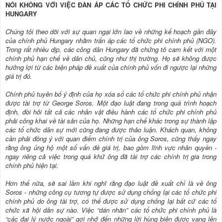
NÓI KHÔNG VỚI VIỆC ĐÀN ÁP CÁC TỔ CHỨC PHI CHÍNH PHỦ TẠI
HUNGARY
Chúng tôi theo dõi với sự quan ngại lớn lao về những kế hoạch gần đây
của chính phủ Hungary nhằm trấn áp các tổ chức phi chính phủ (NGO).
Trong rất nhiều dịp, các công dân Hungary đã chứng tỏ cam kết với một
chính phủ hạn chế về dân chủ, cũng như thị trường. Họ sẽ không được
hưởng lợi từ các biện pháp đề xuất của chính phủ vốn đi ngược lại những
giá trị đó.
Chính phủ tuyên bố ý định của họ xóa sổ các tổ chức phi chính phủ nhận
được tài trợ từ George Soros. Một đạo luật đang trong quá trình hoạch
định, đòi hỏi tất cả các nhân vật điều hành các tổ chức phi chính phủ
phải công khai về tài sản của họ. Những hạn chế khác trong sự thành lập
các tổ chức dân sự mới cũng đang được thảo luận. Khách quan, không
cần phải đồng ý với quan điểm chính trị của ông Soros, cũng thấy ngay
rằng ông ủng hộ một số vấn đề giá trị, bao gồm lĩnh vực nhân quyền -
ngay riêng cả việc trong quá khứ ông đã tài trợ các chính trị gia trong
chính phủ hiện tại.
Hơn thế nữa, sẽ sai lầm khi nghĩ rằng đạo luật đề xuất chỉ là về ông
Soros - những công cụ tương tự được sử dụng chống lại các tổ chức phi
chính phủ do ông tài trợ, có thể được sử dụng chống lại bất cứ các tổ
chức xã hội dân sự nào. Việc “dán nhãn” các tổ chức phi chính phủ là
“các đại lý nước ngoài” gợi nhớ đến những lời hùng biện được vang lên