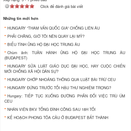
Click để đánh giá bài viết
Những tin mới hơn
HUNGARY “THAM VẤN QUỐC GIA” CHỐNG LIÊN ÂU
PHẢI CHĂNG, GIỜ TÔI NÊN QUAY LẠI MỸ?
BIỂU TÌNH ỦNG HỘ ĐẠI HỌC TRUNG ÂU
Chùm ảnh: TUẦN HÀNH ỦNG HỘ ĐẠI HỌC TRUNG ÂU
(BUDAPEST)
HUNGARY SỬA LUẬT GIÁO DỤC ĐẠI HỌC, HAY CUỘC CHIẾN
MỚI CHỐNG XÃ HỘI DÂN SỰ?
HUNGARY CHỚP NHOÁNG THÔNG QUA LUẬT BÀI TRỪ CEU
HUNGARY ĐỨNG TRƯỚC TỐI HẬU THƯ NGHIÊM TRỌNG?
Hungary: TIẾP TỤC XUỐNG ĐƯỜNG PHẢN ĐỐI VIỆC TRÙ ÚM
CEU
NHÂN VIÊN BKV TỔNG ĐÌNH CÔNG SAU 18H TỐI
KẾ HOẠCH PHONG TỎA CẦU Ở BUDAPEST BẤT THÀNH