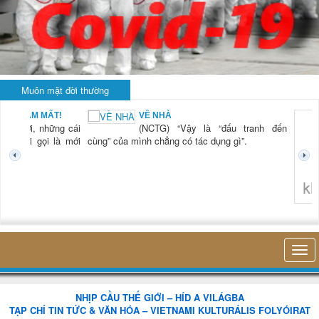
Muôn mặt đời thường
BẠN NAM MẤT!
VỀ NHÀ
TG) “Xời, những cái
(NCTG) “Vậy là “đấu tranh đến
tươi mới gọi là mới
cùng” của mình chẳng có tác dụng gì”.
không 
NHỊP CẦU THẾ GIỚI – HÍD A VILÁGBA
TẠP CHÍ TIN TỨC & VĂN HÓA – VIETNAMI KULTURÁLIS FOLYÓIRAT