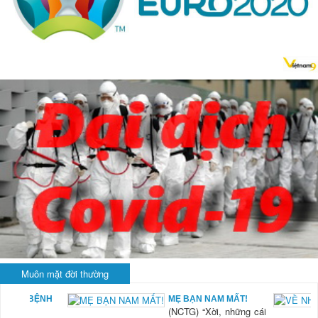
Muôn mặt đời thường
CHUYỆN Ở BỆNH
MẸ BẠN NAM MẤT!
(NCTG) “Xời, những cái
VIỆN