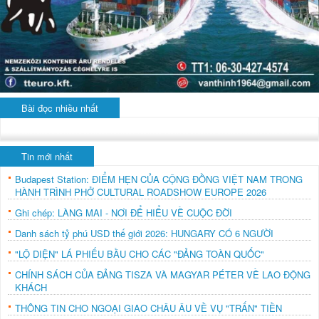
Bài đọc nhiều nhất
Tin mới nhất
Budapest Station: ĐIỂM HẸN CỦA CỘNG ĐỒNG VIỆT NAM TRONG
HÀNH TRÌNH PHỞ CULTURAL ROADSHOW EUROPE 2026
Ghi chép: LÀNG MAI - NƠI ĐỂ HIỂU VỀ CUỘC ĐỜI
Danh sách tỷ phú USD thế giới 2026: HUNGARY CÓ 6 NGƯỜI
"LỘ DIỆN" LÁ PHIẾU BẦU CHO CÁC "ĐẢNG TOÀN QUỐC"
CHÍNH SÁCH CỦA ĐẢNG TISZA VÀ MAGYAR PÉTER VỀ LAO ĐỘNG
KHÁCH
THÔNG TIN CHO NGOẠI GIAO CHÂU ÂU VỀ VỤ "TRẤN" TIỀN