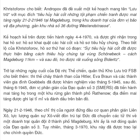
Khristoforov cho biết: Andropov đã đề xuất một kế hoạch mang tên “Lưu
trữ” với mục đích “
tiêu hủy hài cốt những tội phạm chiến tranh được mai
táng ngày 21-2-21946 tại Magdeburg, trong khu doanh trại của đơn vị bảo
vệ địa phương, gần khu nhà số 36 đường Westendstrasse
”.
Kế hoạch kể trên được tiến hành ngày 4-4-1970, và được ghi nhận trong
hai hồ sơ: hồ sơ khai quật các hài cốt và hồ sơ tiêu hủy chúng. Theo tiết
lộ của Khristoforov, hồ sơ thứ hai có đoạn: “
Sự tiêu hủy hài cốt đã được
thực hiện bằng cách thiêu hủy chúng tại vùng Schönebeck – cách
Magdeburg 11km – và sau đó, tro được rải xuống sông Bideritz
”.
Trở lại những ngày cuối của Đệ nhị Thế chiến, quản thủ Kho Lưu trữ FSB
cho biết thêm: thi thể cháy thành than của Hitler, Eva Braun và các thành
viên gia đình Goebbels đã được khám nghiệm vào tháng 5-1945, sau đó,
tháng 6-1945, đơn vị phản gián của Đạo quân số 3 (SMERS) đã tiến hành
mai táng họ trong một khu rừng gần thành phố Rathenow; địa điểm mai
táng được ghi lại tỉ mỉ và đánh dấu trên bản đồ.
Ngày 21-2-1946, theo chỉ thị của ngươi đứng đầu cơ quan phản gián Liên
Xô, lực lượng quân sự Xô-viết đồn trú tại Đức đã chuyển các tử thi về
một doanh trại quân đội ở thành phố Magdeburg, khi ấy là nơi đóng quân
của Đạo quân số 3. Tuy nhiên, tháng 3-1970, khu này đã được trao lại
cho chính quyền Đức.