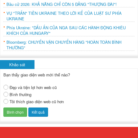
Bầu cử 2026: KHẢ NĂNG CHỈ CÒN 5 ĐẢNG "THƯỢNG ĐÀI"!
VỤ "TRẤN" TIỀN UKRAINE THEO LỜI KỂ CỦA LUẬT SƯ PHÍA
UKRAINE
Phía Ukraine: "DẤU ẤN CỦA NGA SAU CÁC HÀNH ĐỘNG KHIÊU
KHÍCH CỦA HUNGARY"
Bloomberg: CHUYẾN VẬN CHUYỂN HÀNG "HOÀN TOÀN BÌNH
THƯỜNG"
Khảo sát
Bạn thấy giao diện web mới thế nào?
Đẹp và tiện lợi hơn web cũ
Bình thường
Tôi thích giao diện web cũ hơn