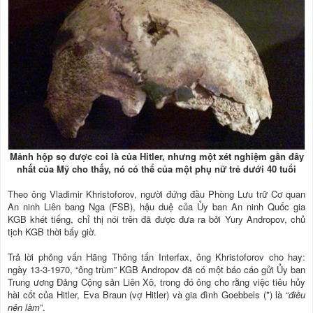
Mảnh hộp sọ được coi là của Hitler, nhưng một xét nghiệm gần đây
nhất của Mỹ cho thấy, nó có thể của một phụ nữ trẻ dưới 40 tuổi
Theo ông Vladimir Khristoforov, người đứng đầu Phòng Lưu trữ Cơ quan
An ninh Liên bang Nga (FSB), hậu duệ của Ủy ban An ninh Quốc gia
KGB khét tiếng, chỉ thị nói trên đã được đưa ra bởi Yury Andropov, chủ
tịch KGB thời bấy giờ.
Trả lời phỏng vấn Hãng Thông tấn Interfax, ông Khristoforov cho hay:
ngày 13-3-1970, “ông trùm” KGB Andropov đã có một báo cáo gửi Ủy ban
Trung ương Đảng Cộng sản Liên Xô, trong đó ông cho rằng việc tiêu hủy
hài cốt của Hitler, Eva Braun (vợ Hitler) và gia đình Goebbels (*) là “
điều
nên làm
”.