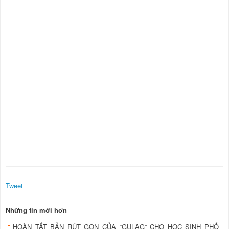
Tweet
Những tin mới hơn
HOÀN TẤT BẢN RÚT GỌN CỦA “GULAG” CHO HỌC SINH PHỔ