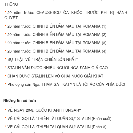
THÔNG
20 năm trước: CEAUSESCU ÒA KHÓC TRƯỚC KHI BỊ HÀNH
QUYẾT
20 năm trước: CHÍNH BIẾN ĐẪM MÁU TẠI ROMANIA (1)
20 năm trước: CHÍNH BIẾN ĐẪM MÁU TẠI ROMANIA (2)
20 năm trước: CHÍNH BIẾN ĐẪM MÁU TẠI ROMANIA (3)
20 năm trước: CHÍNH BIẾN ĐẪM MÁU TẠI ROMANIA (4)
SỰ THẬT VỀ “TRẬN CHIẾN LỚN NHẤT”
STALIN VẪN ĐƯỢC NHIỀU NGƯỜI NGA ĐÁNH GIÁ CAO
CHÂN DUNG STALIN LÊN VỎ CHAI NƯỚC GIẢI KHÁT
Phe cộng sản Nga: THẢM SÁT KATYN LÀ TỘI ÁC CỦA PHÍA ĐỨC!
Những tin cũ hơn
VỀ NGÀY 20-8, QUỐC KHÁNH HUNGARY
VỀ CÁI GỌI LÀ “THIÊN TÀI QUÂN SỰ” STALIN (Phần cuối)
VỀ CÁI GỌI LÀ “THIÊN TÀI QUÂN SỰ” STALIN (Phần 3)