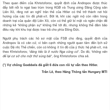
Theo quan điểm của Khristoforov, quyết định của Andropov được thúc
đẩy bởi nỗi lo ngại bao trùm trong KGB và Trung ương Đảng Cộng sản
Liên Xô, rằng nơi an nghỉ trần thế của Hitler có thể trở thành nơi hồi
hương của các tín đồ phát-xít. Bởi lẽ, khi các ngôi mộ còn nằm trong
doanh trại của quân đội Liên Xô, còn có thể giữ bí mật và ngăn chặn để
những kẻ “không phận sự” không thể tới đó, nhưng không thể đảm bảo
điều này khi khu trại được trao trả cho phía Đông Đức.
Người phụ trách các hồ sơ mật của FSB cho rằng, quyết định của
Andropov là có căn cứ, vì bên cạnh những người quan tâm đến lịch sử
cuộc Đệ nhị Thế chiến, còn có không ít tín đồ của ý thức hệ phát-xít, mà
theo Khristoforov, “
đáng tiếc là ở nước Nga cũng có
”. Do đó, “
không nên
để lại cơ sở cho một thứ sùng bái
”, ông Khristoforov chia sẻ.
(*) Vợ chồng Goebbels đã giết 6 đứa con rồi tự vẫn theo Hitler.
Trần Lê, theo Hãng Thông tấn Hungary MTI