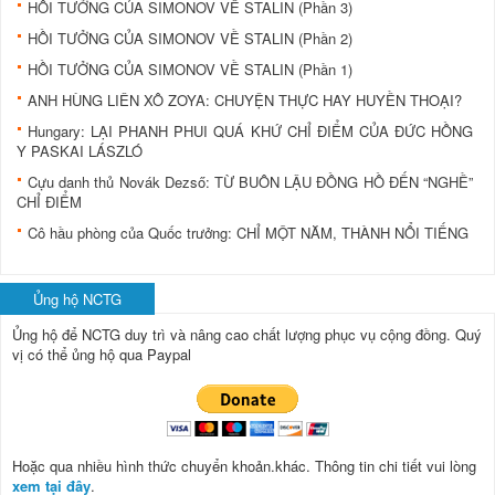
HỒI TƯỞNG CỦA SIMONOV VỀ STALIN (Phần 3)
HỒI TƯỞNG CỦA SIMONOV VỀ STALIN (Phần 2)
HỒI TƯỞNG CỦA SIMONOV VỀ STALIN (Phần 1)
ANH HÙNG LIÊN XÔ ZOYA: CHUYỆN THỰC HAY HUYỀN THOẠI?
Hungary: LẠI PHANH PHUI QUÁ KHỨ CHỈ ĐIỂM CỦA ĐỨC HỒNG
Y PASKAI LÁSZLÓ
Cựu danh thủ Novák Dezső: TỪ BUÔN LẬU ÐỒNG HỒ ÐẾN “NGHỀ”
CHỈ ÐIỂM
Cô hầu phòng của Quốc trưởng: CHỈ MỘT NĂM, THÀNH NỔI TIẾNG
Ủng hộ NCTG
Ủng hộ để NCTG duy trì và nâng cao chất lượng phục vụ cộng đồng.
Quý
vị có thể ủng hộ qua Paypal
Hoặc qua nhiều hình thức chuyển khoản.khác. Thông tin chi tiết vui lòng
xem tại đây
.