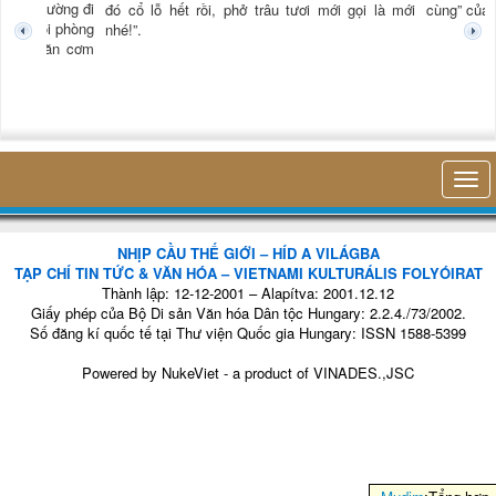
òng xuống giường đi
đó cổ lỗ hết rồi, phở trâu tươi mới gọi là mới
cùng”
n giường cuối phòng
nhé!”.
ặng lẽ ngồi ăn cơm
NHỊP CẦU THẾ GIỚI – HÍD A VILÁGBA
TẠP CHÍ TIN TỨC & VĂN HÓA – VIETNAMI KULTURÁLIS FOLYÓIRAT
Thành lập: 12-12-2001 – Alapítva: 2001.12.12
Giấy phép của Bộ Di sản Văn hóa Dân tộc Hungary: 2.2.4./73/2002.
Số đăng kí quốc tế tại Thư viện Quốc gia Hungary: ISSN 1588-5399
Powered by
NukeViet
- a product of
VINADES.,JSC