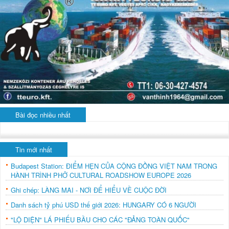
Bài đọc nhiều nhất
Tin mới nhất
Budapest Station: ĐIỂM HẸN CỦA CỘNG ĐỒNG VIỆT NAM TRONG
HÀNH TRÌNH PHỞ CULTURAL ROADSHOW EUROPE 2026
Ghi chép: LÀNG MAI - NƠI ĐỂ HIỂU VỀ CUỘC ĐỜI
Danh sách tỷ phú USD thế giới 2026: HUNGARY CÓ 6 NGƯỜI
"LỘ DIỆN" LÁ PHIẾU BẦU CHO CÁC "ĐẢNG TOÀN QUỐC"