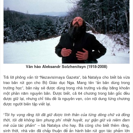
Văn hào Aleksandr Solzhenitsyn (1918-2008)
Trả lời phỏng vấn tờ “Nezavisimaya Gazeta”, bà Natalya cho biết bà vừa
trao bản rút gọn cho Bộ Giáo dục Nga. Mang tên “ấn bản dùng trong
trường học”, bản này sẽ được dùng trong nhà trường và dày bằng khoản
một phần năm nguyên bản. Được biết, cả 64 chương trong bản gốc đều
được giữ lại, nhưng chỉ tiêu đề là nguyên vẹn, còn nội dung từng chương
được người biên tập viết lại.
“
Tôi hy vọng rằng tôi đã giữ được tinh thần của từng dòng chữ và đồng
thời, tôi đã không làm phung phí nhiệt huyết, sự giận giữ và niềm đam
mê của tác phẩm
” – bà Natalya cho hay. Bà cũng cho biết thêm rằng,
sinh thời, nhà văn đã chấp thuận để ấn hành bản rút gọn tác phẩm lớn