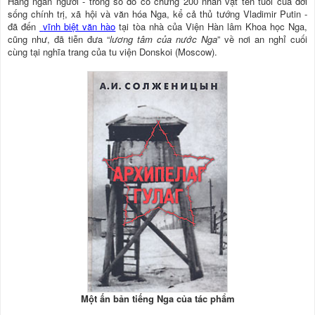
Hàng ngàn người - trong số đó có chừng 200 nhân vật tên tuổi của đời
sống chính trị, xã hội và văn hóa Nga, kể cả thủ tướng Vladimir Putin -
đã đến
vĩnh biệt văn hào
tại tòa nhà của Viện Hàn lâm Khoa học Nga,
cũng như, đã tiễn đưa “
lương tâm của nước Nga
” về nơi an nghỉ cuối
cùng tại nghĩa trang của tu viện Donskoi (Moscow).
Một ấn bản tiếng Nga của tác phẩm