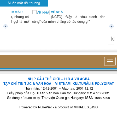
Muôn mặt đời thường
ẠN NAM MẤT!
VỀ NHÀ
G) “Xời, những cái
(NCTG) “Vậy là “đấu tranh đến
ươi mới gọi là mới
cùng” của mình chẳng có tác dụng gì”.
không n
NHỊP CẦU THẾ GIỚI – HÍD A VILÁGBA
TẠP CHÍ TIN TỨC & VĂN HÓA – VIETNAMI KULTURÁLIS FOLYÓIRAT
Thành lập: 12-12-2001 – Alapítva: 2001.12.12
Giấy phép của Bộ Di sản Văn hóa Dân tộc Hungary: 2.2.4./73/2002.
Số đăng kí quốc tế tại Thư viện Quốc gia Hungary: ISSN 1588-5399
Powered by
NukeViet
- a product of
VINADES.,JSC