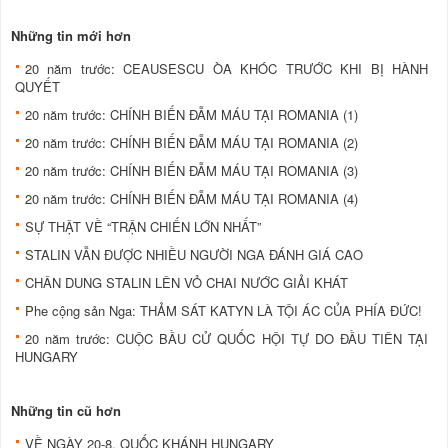
Những tin mới hơn
20 năm trước: CEAUSESCU ÒA KHÓC TRƯỚC KHI BỊ HÀNH
QUYẾT
20 năm trước: CHÍNH BIẾN ĐẪM MÁU TẠI ROMANIA (1)
20 năm trước: CHÍNH BIẾN ĐẪM MÁU TẠI ROMANIA (2)
20 năm trước: CHÍNH BIẾN ĐẪM MÁU TẠI ROMANIA (3)
20 năm trước: CHÍNH BIẾN ĐẪM MÁU TẠI ROMANIA (4)
SỰ THẬT VỀ “TRẬN CHIẾN LỚN NHẤT”
STALIN VẪN ĐƯỢC NHIỀU NGƯỜI NGA ĐÁNH GIÁ CAO
CHÂN DUNG STALIN LÊN VỎ CHAI NƯỚC GIẢI KHÁT
Phe cộng sản Nga: THẢM SÁT KATYN LÀ TỘI ÁC CỦA PHÍA ĐỨC!
20 năm trước: CUỘC BẦU CỬ QUỐC HỘI TỰ DO ĐẦU TIÊN TẠI
HUNGARY
Những tin cũ hơn
VỀ NGÀY 20-8, QUỐC KHÁNH HUNGARY