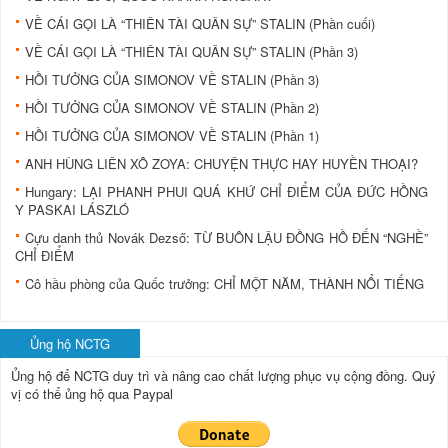
VỀ CÁI GỌI LÀ “THIÊN TÀI QUÂN SỰ” STALIN (Phần cuối)
VỀ CÁI GỌI LÀ “THIÊN TÀI QUÂN SỰ” STALIN (Phần 3)
HỒI TƯỞNG CỦA SIMONOV VỀ STALIN (Phần 3)
HỒI TƯỞNG CỦA SIMONOV VỀ STALIN (Phần 2)
HỒI TƯỞNG CỦA SIMONOV VỀ STALIN (Phần 1)
ANH HÙNG LIÊN XÔ ZOYA: CHUYỆN THỰC HAY HUYỀN THOẠI?
Hungary: LẠI PHANH PHUI QUÁ KHỨ CHỈ ĐIỂM CỦA ĐỨC HỒNG
Y PASKAI LÁSZLÓ
Cựu danh thủ Novák Dezső: TỪ BUÔN LẬU ÐỒNG HỒ ÐẾN “NGHỀ”
CHỈ ÐIỂM
Cô hầu phòng của Quốc trưởng: CHỈ MỘT NĂM, THÀNH NỔI TIẾNG
Ủng hộ NCTG
Ủng hộ để NCTG duy trì và nâng cao chất lượng phục vụ cộng đồng.
Quý
vị có thể ủng hộ qua Paypal