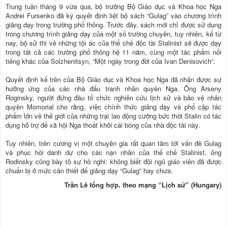
Trung tuần tháng 9 vừa qua, bộ trưởng Bộ Giáo dục và Khoa học Nga
Andrei Fursenko đã ký quyết định liệt bộ sách “Gulag” vào chương trình
giảng dạy trong trường phổ thông. Trước đây, sách mới chỉ được sử dụng
trong chương trình giảng dạy của một số trường chuyên, tuy nhiên, kể từ
nay, bộ sử thi về những tội ác của thể chế độc tài Stalinist sẽ được dạy
trong tất cả các trường phổ thông hệ 11 năm, cùng một tác phẩm nổi
tiếng khác của Solzhenitsyn, “Một ngày trong đời của Ivan Denisovich”.
Quyết định kể trên của Bộ Giáo dục và Khoa học Nga đã nhận được sự
hưởng ứng của các nhà đấu tranh nhân quyền Nga. Ông Arseny
Roginsky, người đứng đầu tổ chức nghiên cứu lịch sử và bảo vệ nhân
quyền Momorial cho rằng, việc chính thức giảng dạy và phổ cập tác
phẩm lớn về thế giới của những trại lao động cưỡng bức thời Stalin có tác
dụng hỗ trợ để xã hội Nga thoát khỏi cái bóng của nhà độc tài này.
Tuy nhiên, trên cương vị một chuyên gia rất quan tâm tới vấn đề Gulag
và phục hồi danh dự cho các nạn nhân của thể chế Stalinist, ông
Rodinsky cũng bày tỏ sự hồ nghi: không biết đội ngũ giáo viên đã được
chuẩn bị ở mức cần thiết để giảng dạy “Gulag” hay chưa.
Trần Lê tổng hợp, theo mạng “Lịch sử” (Hungary)