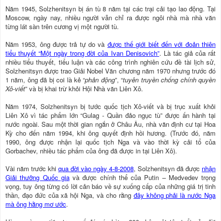
Năm 1945, Solzhenitsyn bị án tù 8 năm tại các trại cải tạo lao động. Tại
Moscow, ngày nay, nhiều người vẫn chỉ ra được ngôi nhà mà nhà văn
từng lát sàn trên cương vị một người tù.
Năm 1953, ông được trả tự do và
được thế giới biết đến với đoản thiên
tiểu thuyết “Một ngày trong đời của Ivan Denisovich”
. Là tác giả của rất
nhiều tiểu thuyết, tiểu luận và các công trình nghiên cứu đề tài lịch sử,
Solzhenitsyn được trao Giải Nobel Văn chương năm 1970 nhưng trước đó
1 năm, ông đã bị coi là kẻ “
phản động
”, “
tuyên truyền chống chính quyền
Xô-viết
” và bị khai trừ khỏi Hội Nhà văn Liên Xô.
Năm 1974, Solzhenitsyn bị tước quốc tịch Xô-viết và bị trục xuất khỏi
Liên Xô vì tác phẩm lớn “Gulag - Quần đảo ngục tù” được ấn hành tại
nước ngoài. Sau một thời gian ngắn ở Châu Âu, nhà văn định cư tại Hoa
Kỳ cho đến năm 1994, khi ông quyết định hồi hương. (Trước đó, năm
1990, ông được nhận lại quốc tịch Nga và vào thời kỳ cải tổ của
Gorbachev, nhiều tác phẩm của ông đã được in tại Liên Xô).
Vài năm trước khi
qua đời vào ngày 4-8-2008
, Solzhenitsyn đã được
nhận
Giải thưởng Quốc gia
và được chính thể của Putin – Medvedev trọng
vọng, tuy ông từng có lời cản báo về sự xuống cấp của những giá trị tinh
thần, đạo đức của xã hội Nga, và cho rằng
đây không phải là nước Nga
mà ông hằng mơ ước
.