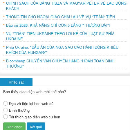
CHÍNH SÁCH CỦA ĐẢNG TISZA VÀ MAGYAR PÉTER VỀ LAO ĐỘNG
KHÁCH
THÔNG TIN CHO NGOẠI GIAO CHÂU ÂU VỀ VỤ "TRẤN" TIỀN
Bầu cử 2026: KHẢ NĂNG CHỈ CÒN 5 ĐẢNG "THƯỢNG ĐÀI"!
VỤ "TRẤN" TIỀN UKRAINE THEO LỜI KỂ CỦA LUẬT SƯ PHÍA
UKRAINE
Phía Ukraine: "DẤU ẤN CỦA NGA SAU CÁC HÀNH ĐỘNG KHIÊU
KHÍCH CỦA HUNGARY"
Bloomberg: CHUYẾN VẬN CHUYỂN HÀNG "HOÀN TOÀN BÌNH
THƯỜNG"
Khảo sát
Bạn thấy giao diện web mới thế nào?
Đẹp và tiện lợi hơn web cũ
Bình thường
Tôi thích giao diện web cũ hơn