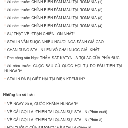
20 năm trước: CHÍNH BIẾN ĐẪM MÁU TẠI ROMANIA (1)
20 năm trước: CHÍNH BIẾN ĐẪM MÁU TẠI ROMANIA (2)
20 năm trước: CHÍNH BIẾN ĐẪM MÁU TẠI ROMANIA (3)
20 năm trước: CHÍNH BIẾN ĐẪM MÁU TẠI ROMANIA (4)
SỰ THẬT VỀ “TRẬN CHIẾN LỚN NHẤT”
STALIN VẪN ĐƯỢC NHIỀU NGƯỜI NGA ĐÁNH GIÁ CAO
CHÂN DUNG STALIN LÊN VỎ CHAI NƯỚC GIẢI KHÁT
Phe cộng sản Nga: THẢM SÁT KATYN LÀ TỘI ÁC CỦA PHÍA ĐỨC!
20 năm trước: CUỘC BẦU CỬ QUỐC HỘI TỰ DO ĐẦU TIÊN TẠI
HUNGARY
STALIN ĐÃ BỊ GIẾT HẠI TẠI ĐIỆN KREMLIN?
Những tin cũ hơn
VỀ NGÀY 20-8, QUỐC KHÁNH HUNGARY
VỀ CÁI GỌI LÀ “THIÊN TÀI QUÂN SỰ” STALIN (Phần cuối)
VỀ CÁI GỌI LÀ “THIÊN TÀI QUÂN SỰ” STALIN (Phần 3)
HỒI TƯỞNG CỦA SIMONOV VỀ STALIN (Phần 3)