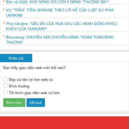
Bầu cử 2026: KHẢ NĂNG CHỈ CÒN 5 ĐẢNG "THƯỢNG ĐÀI"!
VỤ "TRẤN" TIỀN UKRAINE THEO LỜI KỂ CỦA LUẬT SƯ PHÍA
UKRAINE
Phía Ukraine: "DẤU ẤN CỦA NGA SAU CÁC HÀNH ĐỘNG KHIÊU
KHÍCH CỦA HUNGARY"
Bloomberg: CHUYẾN VẬN CHUYỂN HÀNG "HOÀN TOÀN BÌNH
THƯỜNG"
Khảo sát
Bạn thấy giao diện web mới thế nào?
Đẹp và tiện lợi hơn web cũ
Bình thường
Tôi thích giao diện web cũ hơn