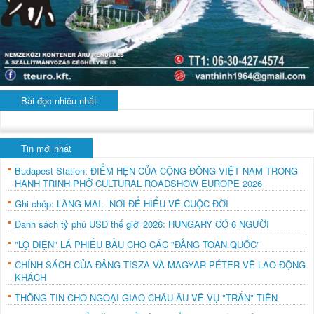
Bài đọc nhiều nhất
Tin mới nhất
Budapest Station: ĐIỂM HẸN CỦA CỘNG ĐỒNG VIỆT NAM TRONG
HÀNH TRÌNH PHỞ CULTURAL ROADSHOW EUROPE 2026
Ghi chép: LÀNG MAI - NƠI ĐỂ HIỂU VỀ CUỘC ĐỜI
Danh sách tỷ phú USD thế giới 2026: HUNGARY CÓ 6 NGƯỜI
"LỘ DIỆN" LÁ PHIẾU BẦU CHO CÁC "ĐẢNG TOÀN QUỐC"
CHÍNH SÁCH CỦA ĐẢNG TISZA VÀ MAGYAR PÉTER VỀ LAO ĐỘNG
KHÁCH
THÔNG TIN CHO NGOẠI GIAO CHÂU ÂU VỀ VỤ "TRẤN" TIỀN