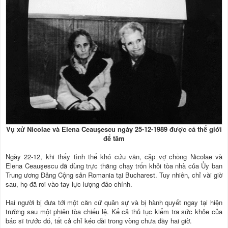
Vụ xử Nicolae và Elena Ceauşescu ngày 25-12-1989 được cả thế giới
để tâm
Ngày 22-12, khi thấy tình thế khó cứu vãn, cặp vợ chồng Nicolae và
Elena Ceauşescu đã dùng trực thăng chạy trốn khỏi tòa nhà của Ủy ban
Trung ương Đảng Cộng sản Romania tại Bucharest. Tuy nhiên, chỉ vài giờ
sau, họ đã rơi vào tay lực lượng đảo chính.
Hai người bị đưa tới một căn cứ quân sự và bị hành quyết ngay tại hiện
trường sau một phiên tòa chiếu lệ. Kể cả thủ tục kiểm tra sức khỏe của
bác sĩ trước đó, tất cả chỉ kéo dài trong vòng chưa đầy hai giờ.