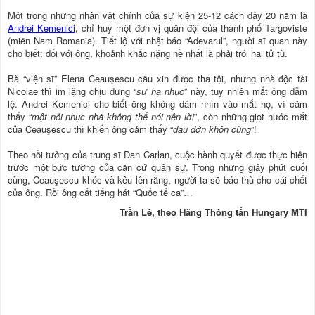
Một trong những nhân vật chính của sự kiện 25-12 cách đây 20 năm là
Andrei Kemenici
, chỉ huy một đơn vị quân đội của thành phố Targoviste
(miền Nam Romania). Tiết lộ với nhật báo “Adevarul”, người sĩ quan này
cho biết: đối với ông, khoảnh khắc nặng nề nhất là phải trói hai tử tù.
Bà “viện sĩ” Elena Ceauşescu cầu xin được tha tội, nhưng nhà độc tài
Nicolae thì im lặng chịu đựng “
sự hạ nhục
” này, tuy nhiên mắt ông đẫm
lệ. Andrei Kemenici cho biết ông không dám nhìn vào mắt họ, vì cảm
thấy “
một nỗi nhục nhã không thể nói nên lời
”, còn những giọt nước mắt
của Ceauşescu thì khiến ông cảm thấy “
đau đớn khôn cùng
”!
Theo hồi tưởng của trung sĩ Dan Carlan, cuộc hành quyết được thực hiện
trước một bức tường của căn cứ quân sự. Trong những giây phút cuối
cùng, Ceauşescu khóc và kêu lên rằng, người ta sẽ báo thù cho cái chết
của ông. Rồi ông cất tiếng hát “Quốc tế ca”…
Trần Lê, theo Hãng Thông tấn Hungary MTI