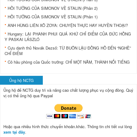
HỒI TƯỞNG CỦA SIMONOV VỀ STALIN (Phần 2)
HỒI TƯỞNG CỦA SIMONOV VỀ STALIN (Phần 1)
ANH HÙNG LIÊN XÔ ZOYA: CHUYỆN THỰC HAY HUYỀN THOẠI?
Hungary: LẠI PHANH PHUI QUÁ KHỨ CHỈ ĐIỂM CỦA ĐỨC HỒNG
Y PASKAI LÁSZLÓ
Cựu danh thủ Novák Dezső: TỪ BUÔN LẬU ÐỒNG HỒ ÐẾN “NGHỀ”
CHỈ ÐIỂM
Cô hầu phòng của Quốc trưởng: CHỈ MỘT NĂM, THÀNH NỔI TIẾNG
Ủng hộ NCTG
Ủng hộ để NCTG duy trì và nâng cao chất lượng phục vụ cộng đồng.
Quý
vị có thể ủng hộ qua Paypal
Hoặc qua nhiều hình thức chuyển khoản.khác. Thông tin chi tiết vui lòng
xem tại đây
.