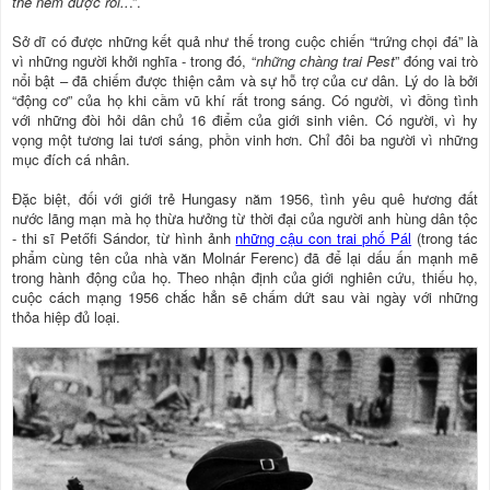
thể ném được rồi..
.”.
Sở dĩ có được những kết quả như thế trong cuộc chiến “trứng chọi đá” là
vì những người khởi nghĩa - trong đó, “
những chàng trai Pest
” đóng vai trò
nổi bật – đã chiếm được thiện cảm và sự hỗ trợ của cư dân. Lý do là bởi
“động cơ” của họ khi cầm vũ khí rất trong sáng. Có người, vì đồng tình
với những đòi hỏi dân chủ 16 điểm của giới sinh viên. Có người, vì hy
vọng một tương lai tươi sáng, phồn vinh hơn. Chỉ đôi ba người vì những
mục đích cá nhân.
Ðặc biệt, đối với giới trẻ Hungasy năm 1956, tình yêu quê hương đất
nước lãng mạn mà họ thừa hưởng từ thời đại của người anh hùng dân tộc
- thi sĩ Petőfi Sándor, từ hình ảnh
những cậu con trai phố Pál
(trong tác
phẩm cùng tên của nhà văn Molnár Ferenc) đã để lại dấu ấn mạnh mẽ
trong hành động của họ. Theo nhận định của giới nghiên cứu, thiếu họ,
cuộc cách mạng 1956 chắc hẳn sẽ chấm dứt sau vài ngày với những
thỏa hiệp đủ loại.