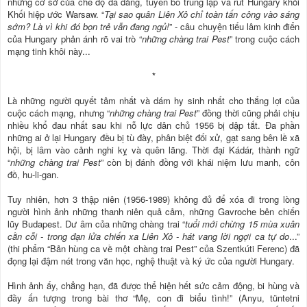
những cơ sở của chế độ đa đảng, tuyên bố trung lập và rút Hungary khỏi
Khối hiệp ước Warsaw. “
Tại sao quân Liên Xô chỉ toàn tấn công vào sáng
sớm? Là vì khi đó bọn trẻ vẫn đang ngủ!
” - câu chuyện tiếu lâm kinh điển
của Hungary phản ánh rõ vai trò “
những chàng trai Pest
” trong cuộc cách
mạng tinh khôi này...
*
Là những người quyết tâm nhất và dám hy sinh nhất cho thắng lợi của
cuộc cách mạng, nhưng “
những chàng trai Pest
” đồng thời cũng phải chịu
nhiều khổ đau nhất sau khi nỗ lực dân chủ 1956 bị dập tắt. Ða phần
những ai ở lại Hungary đều bị tù đày, phân biệt đối xử, gạt sang bên lề xã
hội, bị lâm vào cảnh nghi kỵ và quên lãng. Thời đại Kádár, thành ngữ
“
những chàng trai Pest
” còn bị đánh đồng với khái niệm lưu manh, côn
đồ, hu-li-gan.
Tuy nhiên, hơn 3 thập niên (1956-1989) không đủ để xóa đi trong lòng
người hình ảnh những thanh niên quả cảm, những Gavroche bên chiến
lũy Budapest. Dư âm của những chàng trai “
tuổi mới chừng 15 mùa xuân
cằn cỗi - trong đạn lửa chiến xa Liên Xô - hát vang lời ngợi ca tự do
...”
(thi phẩm “Bản hùng ca về một chàng trai Pest” của Szentkúti Ferenc) đã
đọng lại đậm nét trong văn học, nghệ thuật và ký ức của người Hungary.
Hình ảnh ấy, chẳng hạn, đã được thể hiện hết sức cảm động, bi hùng và
đầy ấn tượng trong bài thơ “Mẹ, con đi biểu tình!” (Anyu, tüntetni