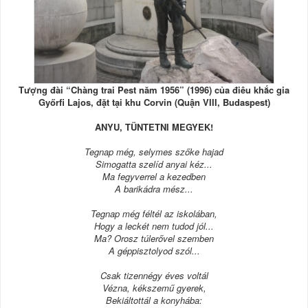
Tượng đài “Chàng trai Pest năm 1956” (1996) của điêu khắc gia
Győrfi Lajos, đặt tại khu Corvin (Quận VIII, Budaspest)
ANYU, TÜNTETNI MEGYEK!
Tegnap még, selymes szőke hajad
Simogatta szelíd anyai kéz...
Ma fegyverrel a kezedben
A barikádra mész...
Tegnap még féltél az iskolában,
Hogy a leckét nem tudod jól...
Ma? Orosz túlerővel szemben
A géppisztolyod szól...
Csak tizennégy éves voltál
Vézna, kékszemű gyerek,
Bekiáltottál a konyhába: