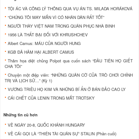
TỘI ÁC VÀ CÔNG LÝ THÔNG QUA VỤ ÁN TS. MILADA HORÁKOVÁ
“CHÚNG TÔI MAY MẮN VÌ CÓ NHÂN DÂN RẤT TỐT”
NGƯỜI THÀY VIỆT NAM TRONG QUÂN PHỤC NHÀ BINH
1956 LÀ THẤT BẠI ÐỐI VỚI KHRUSHCHEV
Albert Camus: MÁU CỦA NGƯỜI HUNG
KGB ÐÃ HÃM HẠI ALBERT CAMUS
Thảm họa diệt chủng Polpot qua cuốn sách “ÐẦU TIÊN HỌ GIẾT
CHA TÔI”
Chuyện một điệp viên: “NHỮNG QUÂN CỜ CỦA TRÒ CHƠI CHÍNH
TRỊ VÀ LỊCH SỬ…” (Kỳ 1)
VƯƠNG TRIỀU HỌ KIM VÀ NHỮNG BÍ ẨN Ở BÁN ÐẢO CAO LY
CÁI CHẾT CỦA LENIN TRONG MẮT TROTSKY
Những tin cũ hơn
VỀ NGÀY 20-8, QUỐC KHÁNH HUNGARY
VỀ CÁI GỌI LÀ “THIÊN TÀI QUÂN SỰ” STALIN (Phần cuối)