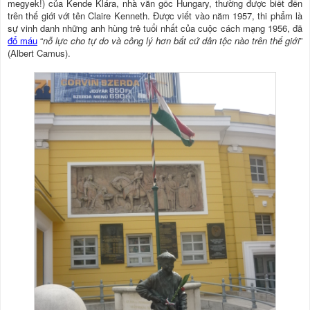
megyek!) của Kende Klára, nhà văn gốc Hungary, thường được biết đến
trên thế giới với tên Claire Kenneth. Ðược viết vào năm 1957, thi phẩm là
sự vinh danh những anh hùng trẻ tuổi nhất của cuộc cách mạng 1956, đã
đổ máu
“
nỗ lực cho tự do và công lý hơn bất cứ dân tộc nào trên thế giới
”
(Albert Camus).