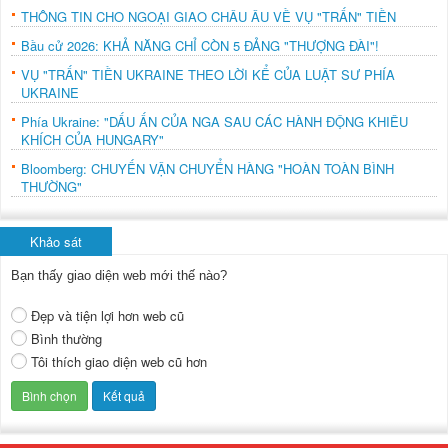
THÔNG TIN CHO NGOẠI GIAO CHÂU ÂU VỀ VỤ "TRẤN" TIỀN
Bầu cử 2026: KHẢ NĂNG CHỈ CÒN 5 ĐẢNG "THƯỢNG ĐÀI"!
VỤ "TRẤN" TIỀN UKRAINE THEO LỜI KỂ CỦA LUẬT SƯ PHÍA
UKRAINE
Phía Ukraine: "DẤU ẤN CỦA NGA SAU CÁC HÀNH ĐỘNG KHIÊU
KHÍCH CỦA HUNGARY"
Bloomberg: CHUYẾN VẬN CHUYỂN HÀNG "HOÀN TOÀN BÌNH
THƯỜNG"
Khảo sát
Bạn thấy giao diện web mới thế nào?
Đẹp và tiện lợi hơn web cũ
Bình thường
Tôi thích giao diện web cũ hơn