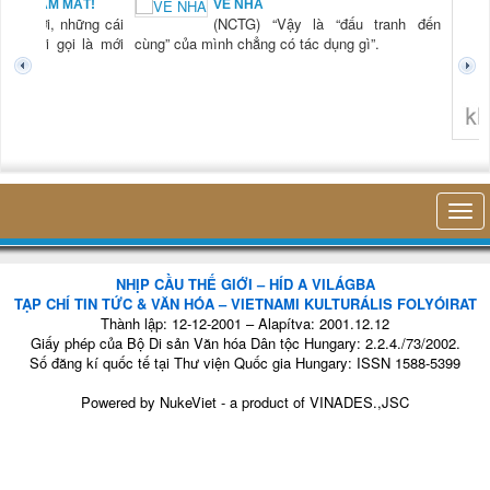
KHI RỬA BÁT CHỈ
“đấu tranh đến
LÀ... RỬA BÁT
(NCTG) “Lần đầu
ng gì”.
tiên tôi thấy hơi
thở của mình, sự
hiện diện của mình
trong cái công việc
nhỏ bé đó mà
không th
không nghĩ tới bất kỳ điều gì khác. Thật là vi...
khảo sát
cứu thị t
NHỊP CẦU THẾ GIỚI – HÍD A VILÁGBA
TẠP CHÍ TIN TỨC & VĂN HÓA – VIETNAMI KULTURÁLIS FOLYÓIRAT
Thành lập: 12-12-2001 – Alapítva: 2001.12.12
Giấy phép của Bộ Di sản Văn hóa Dân tộc Hungary: 2.2.4./73/2002.
Số đăng kí quốc tế tại Thư viện Quốc gia Hungary: ISSN 1588-5399
Powered by
NukeViet
- a product of
VINADES.,JSC