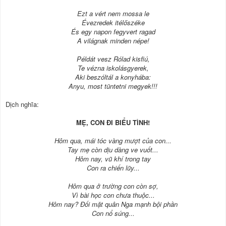
Ezt a vért nem mossa le
Évezredek itélőszéke
És egy napon fegyvert ragad
A világnak minden népe!
Példát vesz Rólad kisfiú,
Te vézna iskolásgyerek,
Aki beszóltál a konyhába:
Anyu, most tüntetni megyek!!!
Dịch nghĩa:
MẸ, CON ÐI BIỂU TÌNH!
Hôm qua, mái tóc vàng mượt của con...
Tay mẹ còn dịu dàng ve vuốt...
Hôm nay, vũ khí trong tay
Con ra chiến lũy...
Hôm qua ở trường con còn sợ,
Vì bài học con chưa thuộc...
Hôm nay? Đối mặt quân Nga mạnh bội phần
Con nổ súng...