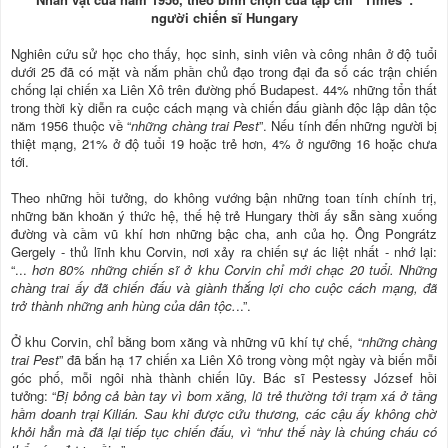
người chiến sĩ Hungary
Nghiên cứu sử học cho thấy, học sinh, sinh viên và công nhân ở độ tuổi
dưới 25 đã có mặt và nắm phần chủ đạo trong đại đa số các trận chiến
chống lại chiến xa Liên Xô trên đường phố Budapest. 44% những tổn thất
trong thời kỳ diễn ra cuộc cách mạng và chiến đấu giành độc lập dân tộc
năm 1956 thuộc về “
những chàng trai Pest
”. Nếu tính đến những người bị
thiệt mạng, 21% ở độ tuổi 19 hoặc trẻ hơn, 4% ở ngưỡng 16 hoặc chưa
tới.
Theo những hồi tưởng, do không vướng bận những toan tính chính trị,
những băn khoăn ý thức hệ, thế hệ trẻ Hungary thời ấy sẵn sàng xuống
đường và cầm vũ khí hơn những bậc cha, anh của họ. Ông Pongrátz
Gergely - thủ lĩnh khu Corvin, nơi xảy ra chiến sự ác liệt nhất - nhớ lại:
“...
hơn 80% những chiến sĩ ở khu Corvin chỉ mới chạc 20 tuổi. Những
chàng trai ấy đã chiến đấu và giành thắng lợi cho cuộc cách mạng, đã
trở thành những anh hùng của dân tộc.
..”.
Ở khu Corvin, chỉ bằng bom xăng và những vũ khí tự chế, “
những chàng
trai Pest
” đã bắn hạ 17 chiến xa Liên Xô trong vòng một ngày và biến mỗi
góc phố, mỗi ngôi nhà thành chiến lũy. Bác sĩ Pestessy József hồi
tưởng: “
Bị bỏng cả bàn tay vì bom xăng, lũ trẻ thường tới trạm xá ở tầng
hầm doanh trại Kilián. Sau khi được cứu thương, các cậu ấy không chờ
khỏi hẳn mà đã lại tiếp tục chiến đấu, vì “như thế này là chúng cháu có