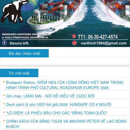
Bài đọc nhiều nhất
Tin mới nhất
Budapest Station: ĐIỂM HẸN CỦA CỘNG ĐỒNG VIỆT NAM TRONG
HÀNH TRÌNH PHỞ CULTURAL ROADSHOW EUROPE 2026
Ghi chép: LÀNG MAI - NƠI ĐỂ HIỂU VỀ CUỘC ĐỜI
Danh sách tỷ phú USD thế giới 2026: HUNGARY CÓ 6 NGƯỜI
"LỘ DIỆN" LÁ PHIẾU BẦU CHO CÁC "ĐẢNG TOÀN QUỐC"
CHÍNH SÁCH CỦA ĐẢNG TISZA VÀ MAGYAR PÉTER VỀ LAO ĐỘNG
KHÁCH