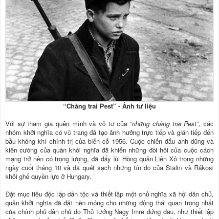
“Chàng trai Pest” - Ảnh tư liệu
Với sự tham gia quên mình và vô tư của “
những chàng trai Pest
”, các
nhóm khởi nghĩa có vũ trang đã tạo ảnh hưởng trực tiếp và gián tiếp đến
bầu không khí chính trị của biến cố 1956. Cuộc chiến đấu anh dũng và
kiên cường của quân khởi nghĩa đã khiến những đòi hỏi của cuộc cách
mạng trở nên có trọng lượng, đã đẩy lùi Hồng quân Liên Xô trong những
ngày cuối tháng 10 và đã quét sạch những tín đồ của Stalin và Rákosi
khỏi ghế quyền lực ở Hungary.
Ðặt mục tiêu độc lập dân tộc và thiết lập một chủ nghĩa xã hội dân chủ,
quân khởi nghĩa đã đặt nền móng cho những động thái quan trọng nhất
của chính phủ dân chủ do Thủ tướng Nagy Imre đứng đầu, như thiết lập