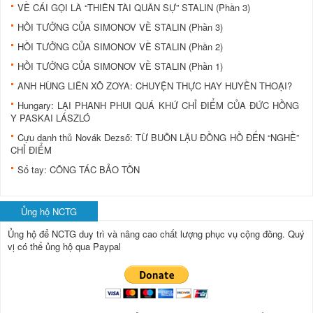
VỀ CÁI GỌI LÀ “THIÊN TÀI QUÂN SỰ” STALIN (Phần 3)
HỒI TƯỞNG CỦA SIMONOV VỀ STALIN (Phần 3)
HỒI TƯỞNG CỦA SIMONOV VỀ STALIN (Phần 2)
HỒI TƯỞNG CỦA SIMONOV VỀ STALIN (Phần 1)
ANH HÙNG LIÊN XÔ ZOYA: CHUYỆN THỰC HAY HUYỀN THOẠI?
Hungary: LẠI PHANH PHUI QUÁ KHỨ CHỈ ĐIỂM CỦA ĐỨC HỒNG
Y PASKAI LÁSZLÓ
Cựu danh thủ Novák Dezső: TỪ BUÔN LẬU ÐỒNG HỒ ÐẾN “NGHỀ”
CHỈ ÐIỂM
Sổ tay: CÔNG TÁC BẢO TỒN
Ủng hộ NCTG
Ủng hộ để NCTG duy trì và nâng cao chất lượng phục vụ cộng đồng.
Quý
vị có thể ủng hộ qua Paypal