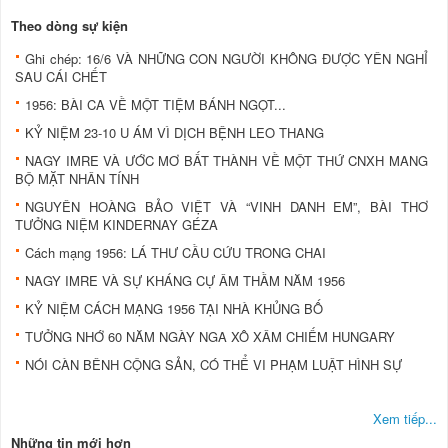
Theo dòng sự kiện
Ghi chép: 16/6 VÀ NHỮNG CON NGƯỜI KHÔNG ĐƯỢC YÊN NGHỈ
SAU CÁI CHẾT
1956: BÀI CA VỀ MỘT TIỆM BÁNH NGỌT...
KỶ NIỆM 23-10 U ÁM VÌ DỊCH BỆNH LEO THANG
NAGY IMRE VÀ ƯỚC MƠ BẤT THÀNH VỀ MỘT THỨ CNXH MANG
BỘ MẶT NHÂN TÍNH
NGUYÊN HOÀNG BẢO VIỆT VÀ “VINH DANH EM”, BÀI THƠ
TƯỞNG NIỆM KINDERNAY GÉZA
Cách mạng 1956: LÁ THƯ CẦU CỨU TRONG CHAI
NAGY IMRE VÀ SỰ KHÁNG CỰ ÂM THẦM NĂM 1956
KỶ NIỆM CÁCH MẠNG 1956 TẠI NHÀ KHỦNG BỐ
TƯỞNG NHỚ 60 NĂM NGÀY NGA XÔ XÂM CHIẾM HUNGARY
NÓI CÀN BÊNH CỘNG SẢN, CÓ THỂ VI PHẠM LUẬT HÌNH SỰ
Xem tiếp...
Những tin mới hơn