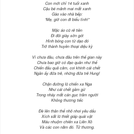
Con mới chỉ 14 tuổi xanh
Cậu bé mảnh mai mắt xanh
Gào vào nhà bếp:
“Mẹ, giờ con đi biểu tình!”
Mặc áo cũ rẻ tiền
Đi đôi giày sờn gót
Hình bóng con từ dạo đó
Trở thành huyền thoại diệu kỳ
Vì chưa đâu, chưa đâu trên thế gian này
Chưa bao giờ có đạo quân như thế
Chiến đấu quả cảm, coi khinh cái chết
Ngần ấy đứa trẻ, những đứa trẻ Hung!
Chặn đường lũ chiến xa Nga
Như cái chết gầm gừ
Trong nháy mắt cán gục trăm người
Không thương tiếc
Đè lên thân thể nhỏ nhoi yêu dấu
Xích sắt lũ thiết giáp quái vật
Máu nhuộm chiến xa Liên Xô
Và các con nằm đó. Tử thương.