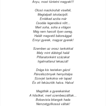
Anyu, most tüntetni megyek!!!
Olcsó mackóruhát viseltél,
Megtalpalt iskolacipőt.
Emléked azóta már
Csodás legendává nőtt...
Mert soha, soha a világon
Még nem harcolt ilyen sereg,
Halált megvető bátorsággal
Ennyi gyerek, magyar gyerek!
Szemben az orosz tankokkal
Mely mint dübörgő halál
Pillanatonként százakat
Irgalmatlanul lekaszál!
Drága kis testeken gázol
Páncélszörnyek hernyótalpa
Szovjet tankokra vér tapad
És ott feküsztök halva. Halva!
Megölték a gyerekeinket
A hősöket, mert szembeszálltak...
Bolsevista bitangok hada
Nemzetgyilkossá váltak!