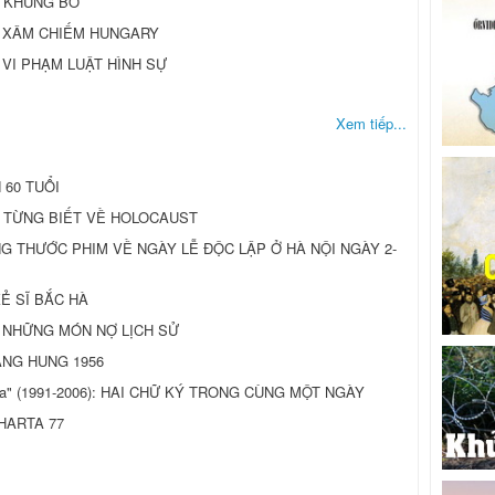
À KHỦNG BỐ
 XÂM CHIẾM HUNGARY
 VI PHẠM LUẬT HÌNH SỰ
Xem tiếp...
60 TUỔI
 TỪNG BIẾT VỀ HOLOCAUST
G THƯỚC PHIM VỀ NGÀY LỄ ĐỘC LẬP Ở HÀ NỘI NGÀY 2-
Ẻ SĨ BẮC HÀ
 NHỮNG MÓN NỢ LỊCH SỬ
NG HUNG 1956
zawa" (1991-2006): HAI CHỮ KÝ TRONG CÙNG MỘT NGÀY
HARTA 77