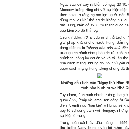
Ngay sau khi xảy ra biến cố ngày 23-10,
Moscow tưởng rằng chỉ với sự hiện diện 
theo chiếu hướng ngược lại: ngưòi dân B
dùng mọi vũ khí thô sơ để kháng cự lại 
đất Hung, biến cố 1956 trở thành cuộc cá
của Liên Xô đã thất bại.
Sau khi được trở lại cương vị thủ tướng,
giải pháp khả dĩ cho nước Hung, đến ng
đang diễn ra là "
phong trào dân chủ dân 
trương tiến hành đàm phán để rút khỏi nư
chính trị, công bố đại ân xá và tái lập t
phe cách mạng, những đòi hỏi chủ yếu củ
cuộc cách mạng Hung tưởng chừng đã thắ
Những dấu tích của "Ngày thứ Năm đẫ
tình hòa bình trước Nhà Q
Tuy nhiên, tình hình chính trường thế gi
quốc Anh, Pháp và Israel tấn công Ai Cậ
điện Kremlin do "bận bịu" ở Hung, sẽ kh
bày tỏ sự đồng cảm với Hungary, nhưng
sự kiện ở Hung.
Trong hoàn cảnh ấy, đầu tháng 11-1956,
thủ tướng Nagy Imre tuyên bố nước này