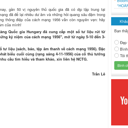
Bloo
"HOÀ
ay, gần 50 vị nguyên thủ quốc gia đã có dịp tập trung tại
mạng đã để lại nhiều dư âm và những hồi quang sâu đậm trong
ững thông điệp của cách mạng 1956 vẫn còn nguyên vẹn: hãy
Khảo
hẩm của mình!
Bạn thấ
àng Quốc gia Hungary đã cung cấp một số tư liệu rút từ
hững kỷ niệm của cách mạng 1956", mở từ ngày 5-10 đến 3-
Đẹp 
số tư liệu (sách, báo, tệp âm thanh về cách mạng 1956). Đặc
Bình
hát biểu cuối cùng (rạng sáng 4-11-1956) của cố thủ tướng
Tôi 
nhu cầu tìm hiểu và tham khảo, xin liên hệ NCTG.
Trần Lê