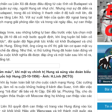
 chiến xa Liên Xô đã được điều động từ các tỉnh về Budapest và
quân sự này, người Hung sẽ nhụt chí. Nhưng mọi sự đã diễn ra
udapest, trong đó có không ít thanh niên ở độ tuổi mới lớn, đã
xe tăng Liên Xô. Với sự xuất hiện của quân đội ngoại bang tại
ch mạng giải phóng dân tộc và trong vài ngày đầu, sự can thiệp
 Nagy Imre, sau những lưỡng lự ban đầu trước việc lựa chọn một
ày 28-10 đã có một bước quyết định, khi ông tuyên bố biến cố
tộc
", đòi quân đội Nga phải tức khắc rút khỏi Budapest và chủ
ớc Hung. Đồng thời, ông cũng ra chỉ thị giải tán cơ quan mật vụ
hể chế đa đảng. Như thế, vị thủ tướng Hung đã hoàn toàn đứng về
a cuộc khởi nghĩa đã được đáp ứng và một tuần sau khi nổ ra,
ng lợi.
m máu", khi mật vụ chính trị Hung xả súng vào đoàn biểu
uốc hội Hung (25-10-1956) - Ảnh: H.Linh (NCTG)
ới khi ấy hoàn toàn bất lợi cho cuộc cách mạng Hung. Các cường
p, làm nổ ra cuộc khủng hoảng ở kênh đào Suez, tính đến việc
Bài 
ông "trả đũa" để bảo vệ Ai Cập. Để đổi lại, Phương Tây, cho dù
 ngầm thỏa thuận với Moscow rằng họ không can thiệp vào các
Tin 
 Liên Xô quyết định can thiệp vũ trang vào Hung đúng vào lúc
 rút khỏi khối Hiệp ước Warszawa và trở thành một quốc gia