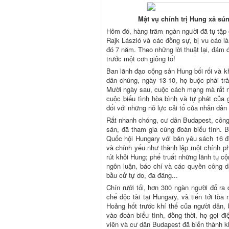
Mật vụ chính trị Hung xả sú
Hôm đó, hàng trăm ngàn người đã tụ tập ở
Rajk László và các đồng sự, bị vu cáo là
đó 7 năm. Theo những lời thuật lại, đám 
trước một cơn giông tố!
Ban lãnh đạo cộng sản Hung bối rối và kh
dân chúng, ngày 13-10, họ buộc phải tr
Mười ngày sau, cuộc cách mạng mà rất nh
cuộc biểu tình hòa bình và tự phát của 
đối với những nỗ lực cải tổ của nhân dân
Rất nhanh chóng, cư dân Budapest, công 
sản, đã tham gia cùng đoàn biểu tình. B
Quốc hội Hungary với bản yêu sách 16 đ
và chính yếu như thành lập một chính p
rút khỏi Hung; phế truất những lãnh tụ c
ngôn luận, báo chí và các quyền công d
bầu cử tự do, đa đảng...
Chín rưỡi tối, hơn 300 ngàn người đổ ra
chế độc tài tại Hungary, và tiến tới tò
Hoảng hốt trước khí thế của người dân, 
vào đoàn biểu tình, đồng thời, họ gọi đ
viên và cư dân Budapest đã biến thành kh