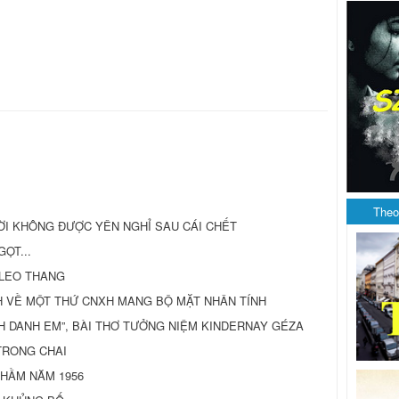
Theo
ƯỜI KHÔNG ĐƯỢC YÊN NGHỈ SAU CÁI CHẾT
ỌT...
H LEO THANG
H VỀ MỘT THỨ CNXH MANG BỘ MẶT NHÂN TÍNH
H DANH EM”, BÀI THƠ TƯỞNG NIỆM KINDERNAY GÉZA
 TRONG CHAI
THẦM NĂM 1956