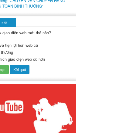
mberg: CHUYẾN VẬN CHUYỂN HÀNG
N TOÀN BÌNH THƯỜNG"
 sát
y giao diện web mới thế nào?
và tiện lợi hơn web cũ
 thường
thích giao diện web cũ hơn