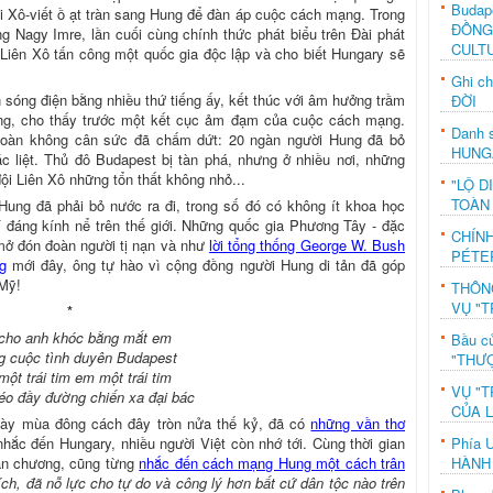
Budap
i Xô-viết ồ ạt tràn sang Hung để đàn áp cuộc cách mạng. Trong
ĐỒNG
ng Nagy Imre, lần cuối cùng chính thức phát biểu trên Đài phát
CULT
c Liên Xô tấn công một quốc gia độc lập và cho biết Hungary sẽ
Ghi c
n sóng điện bằng nhiều thứ tiếng ấy, kết thúc với âm hưởng trầm
ĐỜI
ng, cho thấy trước một kết cục ảm đạm của cuộc cách mạng.
Danh s
toàn không cân sức đã chấm dứt: 20 ngàn người Hung đã bỏ
HUNG
c liệt. Thủ đô Budapest bị tàn phá, nhưng ở nhiều nơi, những
đội Liên Xô những tổn thất không nhỏ...
"LỘ D
TOÀN
ung đã phải bỏ nước ra đi, trong số đó có không ít khoa học
 trí đáng kính nể trên thế giới. Những quốc gia Phương Tây - đặc
CHÍN
 mở đón đoàn người tị nạn và như
lời tổng thống George W. Bush
PÉTE
g
mới đây, ông tự hào vì cộng đồng người Hung di tản đã góp
 Mỹ!
THÔN
VỤ "T
*
cho anh khóc bằng mắt em
Bầu c
 cuộc tình duyên Budapest
"THƯỢ
một trái tim em một trái tim
VỤ "T
éo đầy đường chiến xa đại bác
CỦA 
gày mùa đông cách đây tròn nửa thế kỷ, đã có
những vần thơ
Phía 
nhắc đến Hungary, nhiều người Việt còn nhớ tới. Cùng thời gian
HÀNH
ăn chương, cũng từng
nhắc đến cách mạng Hung một cách trân
ch, đã nỗ lực cho tự do và công lý hơn bất cứ dân tộc nào trên