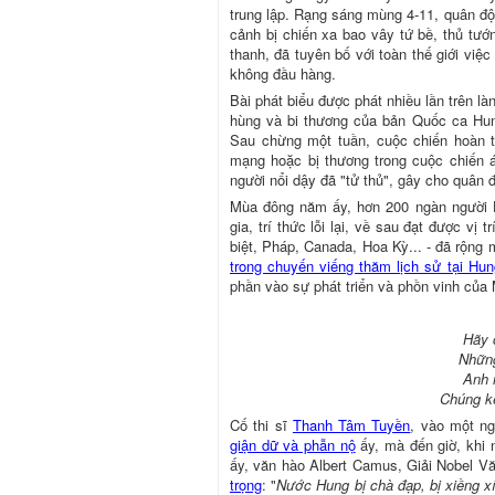
trung lập. Rạng sáng mùng 4-11, quân độ
cảnh bị chiến xa bao vây tứ bề, thủ tướ
thanh, đã tuyên bố với toàn thế giới việ
không đầu hàng.
Bài phát biểu được phát nhiều lần trên là
hùng và bi thương của bản Quốc ca Hu
Sau chừng một tuần, cuộc chiến hoàn 
mạng hoặc bị thương trong cuộc chiến á
người nổi dậy đã "tử thủ", gây cho quân 
Mùa đông năm ấy, hơn 200 ngàn người H
gia, trí thức lỗi lại, về sau đạt được vị
biệt, Pháp, Canada, Hoa Kỳ... - đã rộng
trong chuyến viếng thăm lịch sử tại Hun
phần vào sự phát triển và phồn vinh của
Hãy 
Những
Anh 
Chúng k
Cố thi sĩ
Thanh Tâm Tuyền
, vào một n
giận dữ và phẫn nộ
ấy, mà đến giờ, khi 
ấy, văn hào Albert Camus, Giải Nobel V
trọng
: "
Nước Hung bị chà đạp, bị xiềng xí