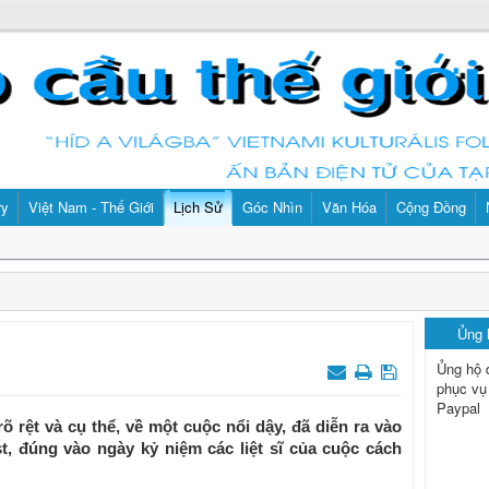
ry
Việt Nam - Thế Giới
Lịch Sử
Góc Nhìn
Văn Hóa
Cộng Đồng
Ủng
Ủng hộ 
phục vụ
Paypal
 rệt và cụ thể, về một cuộc nổi dậy, đã diễn ra vào
t, đúng vào ngày kỷ niệm các liệt sĩ của cuộc cách