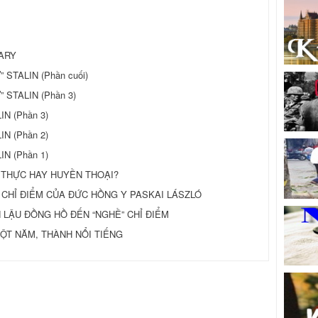
ARY
 STALIN (Phần cuối)
 STALIN (Phần 3)
N (Phần 3)
N (Phần 2)
N (Phần 1)
 THỰC HAY HUYỀN THOẠI?
Ứ CHỈ ĐIỂM CỦA ĐỨC HỒNG Y PASKAI LÁSZLÓ
ÔN LẬU ÐỒNG HỒ ÐẾN “NGHỀ” CHỈ ÐIỂM
Ỉ MỘT NĂM, THÀNH NỔI TIẾNG