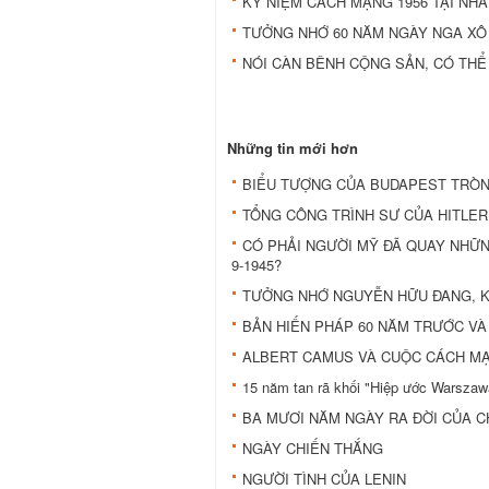
KỶ NIỆM CÁCH MẠNG 1956 TẠI NH
TƯỞNG NHỚ 60 NĂM NGÀY NGA XÔ
NÓI CÀN BÊNH CỘNG SẢN, CÓ THỂ
Những tin mới hơn
BIỂU TƯỢNG CỦA BUDAPEST TRÒN 
TỔNG CÔNG TRÌNH SƯ CỦA HITLER
CÓ PHẢI NGƯỜI MỸ ĐÃ QUAY NHỮN
9-1945?
TƯỞNG NHỚ NGUYỄN HỮU ĐANG, K
BẢN HIẾN PHÁP 60 NĂM TRƯỚC VÀ
ALBERT CAMUS VÀ CUỘC CÁCH MẠ
15 năm tan rã khối "Hiệp ước Wars
BA MƯƠI NĂM NGÀY RA ĐỜI CỦA C
NGÀY CHIẾN THẮNG
NGƯỜI TÌNH CỦA LENIN