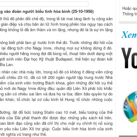
Hoặc qu
ng vào đoàn người biểu tình hòa bình (25-10-1956)
Thông ti
 thủ đô phản đối chế độ, trong lễ tái mai táng lãnh tụ cộng sản
 gián điệp và chịu bản án tử hình trong phiên tòa ngụy tạo cách
đông khổng lồ đã âm thầm và im lặng, nhưng đó là là sự im lặng
ông biết phải làm gì trước tình thế đó. Trước những đòi hỏi của
ả lại đảng tịch cho Nagy Imre, nhưng mọi sự không dừng ở đó.
iều người hằng mong đợi đã bùng nổ, thoạt tiên dưới dạng một
giới sinh viên Đại học Kỹ thuật Budapest, thể hiện sự đoàn kết
 Ba Lan.
nhân các nhà máy lớn, trong số đó có không ít đảng viên cộng
uổi chiều 23-10, đã có tới 200 ngàn người tập trung trước Nhà
iểm của sinh viên trường Bách khoa, gồm những đòi hỏi cụ thể
hủ mới do Nagy Imre đứng đầu; quân đội Liên Xô phải tức khắc
ộng sản có nhiều sai lầm và đưa họ ra tòa; đảm bảo quyền tự do
ân khác; tổ chức lại cơ cấu kinh tế Hung; tổ chức nhũng cuộc
 đường, lật đổ bức tượng Stalin cao 10 mét, biểu tượng của thể
a nhà của Đài phát thanh đòi được đọc những yêu sách kể trên.
ban lãnh đạo cộng sản đã chỉ thị cho mật vụ chính trị nổ súng
iện yêu cầu Liên Xô trợ giúp. Cuộc biểu tình hòa bình của sinh
ởi nghĩa vũ trang như thế.