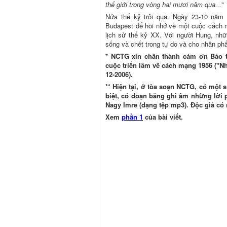
thế giới trong vòng hai mươi năm qua...
"
Nửa thế kỷ trôi qua. Ngày 23-10 năm n
Budapest để hồi nhớ về một cuộc cách 
lịch sử thế kỷ XX. Với người Hung, nh
sống và chết trong tự do và cho nhân p
* NCTG xin chân thành cám ơn Bảo t
cuộc triển lãm về cách mạng 1956 ("N
12-2006).
** Hiện tại, ở tòa soạn NCTG, có một 
biệt, có đoạn băng ghi âm những lời p
Nagy Imre (dạng tệp mp3). Độc giả có 
Xem
phần 1
của bài viết.