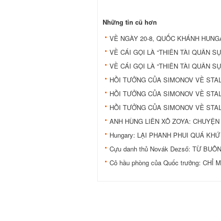
Những tin cũ hơn
VỀ NGÀY 20-8, QUỐC KHÁNH HUNG
VỀ CÁI GỌI LÀ “THIÊN TÀI QUÂN SỰ”
VỀ CÁI GỌI LÀ “THIÊN TÀI QUÂN SỰ”
HỒI TƯỞNG CỦA SIMONOV VỀ STALI
HỒI TƯỞNG CỦA SIMONOV VỀ STALI
HỒI TƯỞNG CỦA SIMONOV VỀ STALI
ANH HÙNG LIÊN XÔ ZOYA: CHUYỆN
Hungary: LẠI PHANH PHUI QUÁ KH
Cựu danh thủ Novák Dezső: TỪ BU
Cô hầu phòng của Quốc trưởng: CH