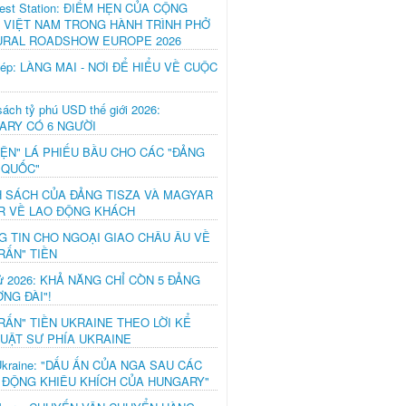
est Station: ĐIỂM HẸN CỦA CỘNG
 VIỆT NAM TRONG HÀNH TRÌNH PHỞ
URAL ROADSHOW EUROPE 2026
hép: LÀNG MAI - NƠI ĐỂ HIỂU VỀ CUỘC
ách tỷ phú USD thế giới 2026:
ARY CÓ 6 NGƯỜI
IỆN" LÁ PHIẾU BẦU CHO CÁC "ĐẢNG
 QUỐC"
H SÁCH CỦA ĐẢNG TISZA VÀ MAGYAR
R VỀ LAO ĐỘNG KHÁCH
G TIN CHO NGOẠI GIAO CHÂU ÂU VỀ
RẤN" TIỀN
ử 2026: KHẢ NĂNG CHỈ CÒN 5 ĐẢNG
NG ĐÀI"!
RẤN" TIỀN UKRAINE THEO LỜI KỂ
LUẬT SƯ PHÍA UKRAINE
Ukraine: "DẤU ẤN CỦA NGA SAU CÁC
 ĐỘNG KHIÊU KHÍCH CỦA HUNGARY"