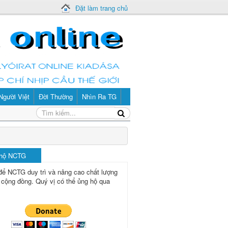
Đặt làm trang chủ
Người Việt
Đời Thường
Nhìn Ra TG
 hộ NCTG
để NCTG duy trì và nâng cao chất lượng
 cộng đồng.
Quý vị có thể ủng hộ qua