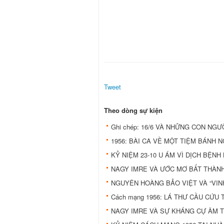
Tweet
Theo dòng sự kiện
Ghi chép: 16/6 VÀ NHỮNG CON NG
1956: BÀI CA VỀ MỘT TIỆM BÁNH NG
KỶ NIỆM 23-10 U ÁM VÌ DỊCH BỆN
NAGY IMRE VÀ ƯỚC MƠ BẤT THÀN
NGUYÊN HOÀNG BẢO VIỆT VÀ “VIN
Cách mạng 1956: LÁ THƯ CẦU CỨU
NAGY IMRE VÀ SỰ KHÁNG CỰ ÂM 