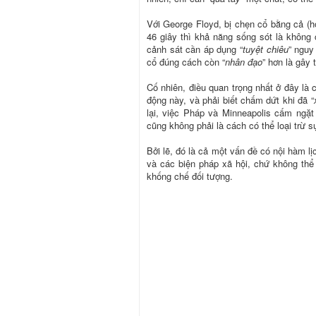
Với George Floyd, bị chẹn cổ bằng cả (
46 giây thì khả năng sống sót là không 
cảnh sát cần áp dụng “
tuyệt chiêu
” nguy
cổ đúng cách còn “
nhân đạo
” hơn là gây
Cố nhiên, điều quan trọng nhất ở đây là c
động này, và phải biết chấm dứt khi đã “
lại, việc Pháp và Minneapolis cấm ngặt 
cũng không phải là cách có thể loại trừ s
Bởi lẽ, đó là cả một vấn đề có nội hàm lịc
và các biện pháp xã hội, chứ không thể 
khống chế đối tượng.