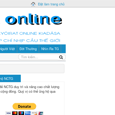
Đặt làm trang chủ
Người Việt
Đời Thường
Nhìn Ra TG
 hộ NCTG
để NCTG duy trì và nâng cao chất lượng
 cộng đồng.
Quý vị có thể ủng hộ qua