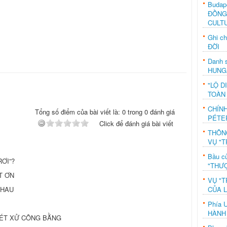
Budap
ĐỒNG
CULT
Ghi c
ĐỜI
Danh s
HUNG
"LỘ D
TOÀN
CHÍN
Tổng số điểm của bài viết là: 0 trong 0 đánh giá
PÉTE
Click để đánh giá bài viết
THÔN
VỤ "T
Bầu c
RƠI”?
"THƯỢ
T ƠN
VỤ "T
CỦA 
 NHAU
Phía 
HÀNH
XÉT XỬ CÔNG BẰNG