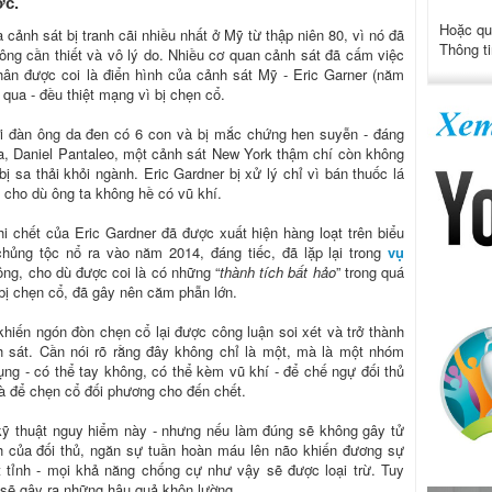
ợc.
Hoặc qu
cảnh sát bị tranh cãi nhiều nhất ở Mỹ từ thập niên 80, vì nó đã
Thông ti
hông cần thiết và vô lý do. Nhiều cơ quan cảnh sát đã cấm việc
ân được coi là điển hình của cảnh sát Mỹ - Eric Garner (năm
qua - đều thiệt mạng vì bị chẹn cổ.
ời đàn ông da đen có 6 con và bị mắc chứng hen suyễn - đáng
ta, Daniel Pantaleo, một cảnh sát New York thậm chí còn không
ị sa thải khỏi ngành. Eric Gardner bị xử lý chỉ vì bán thuốc lá
 cho dù ông ta không hề có vũ khí.
khi chết của Eric Gardner đã được xuất hiện hàng loạt trên biểu
 chủng tộc nổ ra vào năm 2014, đáng tiếc, đã lặp lại trong
vụ
ông, cho dù được coi là có những “
thành tích bất hảo
” trong quá
bị chẹn cổ, đã gây nên căm phẫn lớn.
khiến ngón đòn chẹn cổ lại được công luận soi xét và trở thành
h sát. Cần nói rõ rằng đây không chỉ là một, mà là một nhóm
ng - có thể tay không, có thể kèm vũ khí - để chế ngự đối thủ
à để chẹn cổ đối phương cho đến chết.
kỹ thuật nguy hiểm này - nhưng nếu làm đúng sẽ không gây tử
h của đối thủ, ngăn sự tuần hoàn máu lên não khiến đương sự
 tỉnh - mọi khả năng chống cự như vậy sẽ được loại trừ. Tuy
ể sẽ gây ra những hậu quả khôn lường.