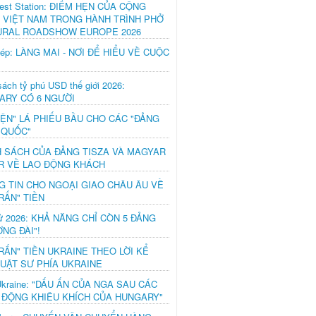
est Station: ĐIỂM HẸN CỦA CỘNG
 VIỆT NAM TRONG HÀNH TRÌNH PHỞ
URAL ROADSHOW EUROPE 2026
hép: LÀNG MAI - NƠI ĐỂ HIỂU VỀ CUỘC
ách tỷ phú USD thế giới 2026:
ARY CÓ 6 NGƯỜI
IỆN" LÁ PHIẾU BẦU CHO CÁC "ĐẢNG
 QUỐC"
H SÁCH CỦA ĐẢNG TISZA VÀ MAGYAR
R VỀ LAO ĐỘNG KHÁCH
G TIN CHO NGOẠI GIAO CHÂU ÂU VỀ
RẤN" TIỀN
ử 2026: KHẢ NĂNG CHỈ CÒN 5 ĐẢNG
NG ĐÀI"!
RẤN" TIỀN UKRAINE THEO LỜI KỂ
LUẬT SƯ PHÍA UKRAINE
Ukraine: "DẤU ẤN CỦA NGA SAU CÁC
 ĐỘNG KHIÊU KHÍCH CỦA HUNGARY"