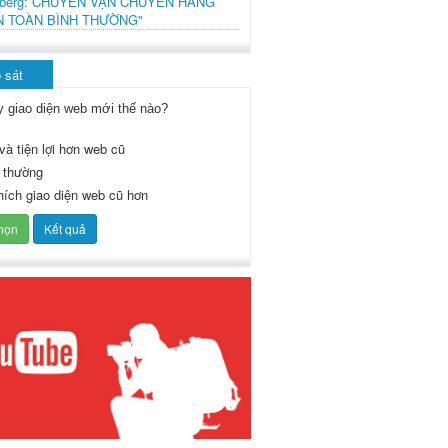
mberg: CHUYẾN VẬN CHUYỂN HÀNG
N TOÀN BÌNH THƯỜNG"
 sát
y giao diện web mới thế nào?
và tiện lợi hơn web cũ
 thường
thích giao diện web cũ hơn