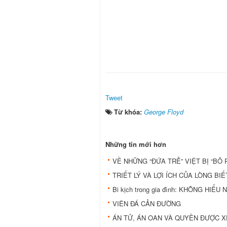
Tweet
Từ khóa:
George Floyd
Những tin mới hơn
VỀ NHỮNG “ĐỨA TRẺ” VIỆT BỊ “BỎ 
TRIẾT LÝ VÀ LỢI ÍCH CỦA LÒNG BIẾ
Bi kịch trong gia đình: KHÔNG HIỂU
VIÊN ĐÁ CẢN ĐƯỜNG
ÁN TỬ, ÁN OAN VÀ QUYỀN ĐƯỢC 