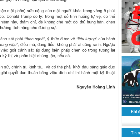
hoặc một phần) sức nặng của một người khác trong vòng 8 phút
có. Donald Trump có lý: trong một số tình huống tự vệ, có thể
 hiểm này, thậm chí, để khống chế một đối thủ hung hãn, chẹn
 thương tích nặng cho đương sự.
ảnh sát phải “
thạo nghề
”, ý thức được về “
liều lượng
” của hành
xong việc
”, điều mà, đáng tiếc, không phải ai cũng rành. Ngược
việc giới cảnh sát áp dụng biện pháp chẹn cổ trong tương lai
ự kỳ thị và phân biệt chủng tộc, nếu có.
h sử, chính trị, kinh tế... và có thể phải khởi đầu bằng giáo dục
giải quyết đơn thuần bằng việc đình chỉ thi hành một kỹ thuật
Nguyễn Hoàng Linh
Bài 
Tin 