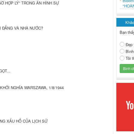
Bloo
GỜ HỢP LÝ” TRONG ÁN HÌNH SỰ
"HOÀ
Khảo
RỜI ĐẢNG VÀ NHÀ NƯỚC?
Bạn thấ
Đẹp 
Bình
Tôi 
ỌT...
O KHỞI NGHĨA WARSZAWA, 1/8/1944
ÁNG XẤU HỔ CỦA LỊCH SỬ
I