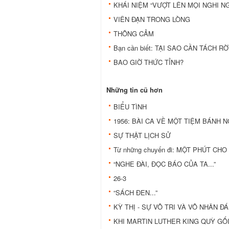
KHÁI NIỆM “VƯỢT LÊN MỌI NGHI N
VIÊN ĐẠN TRONG LÒNG
THÔNG CẢM
Bạn cần biết: TẠI SAO CẦN TÁCH 
BAO GIỜ THỨC TỈNH?
Những tin cũ hơn
BIỂU TÌNH
1956: BÀI CA VỀ MỘT TIỆM BÁNH NG
SỰ THẬT LỊCH SỬ
Từ những chuyến đi: MỘT PHÚT CH
“NGHE ĐÀI, ĐỌC BÁO CỦA TA...”
26-3
“SÁCH ĐEN...”
KỲ THỊ - SỰ VÔ TRI VÀ VÔ NHÂN Đ
KHI MARTIN LUTHER KING QUỲ GỐ