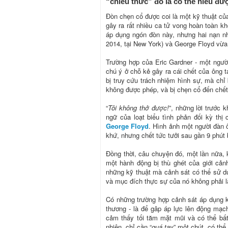
“chiêu thức” đó là có thể hiểu đư
Đòn chẹn cổ được coi là một kỹ thuật của 
gây ra rất nhiều ca tử vong hoàn toàn k
áp dụng ngón đòn này, nhưng hai nạn nh
2014, tại New York) và George Floyd vừa 
Trường hợp của Eric Gardner - một ngư
chú ý ở chỗ kẻ gây ra cái chết của ông 
bị truy cứu trách nhiệm hình sự, mà chỉ b
không được phép, và bị chẹn cổ đến chết
“
Tôi không thở được!
”, những lời trước 
ngữ của loạt biểu tình phản đối kỳ thị
George Floyd
. Hình ảnh một người đàn 
khứ, nhưng chết tức tưởi sau gần 9 phút 
Đồng thời, câu chuyện đó, một lần nữa, 
một hành động bị thù ghét của giới cản
những kỹ thuật mà cảnh sát có thể sử dụ
và mục đích thực sự của nó không phải l
Có những trường hợp cảnh sát áp dụng 
thương - là để gâp áp lực lên động mạc
cảm thấy tối tăm mặt mũi và có thể bất
nhiên, chỉ cần “
quá tay
” một chút, có th