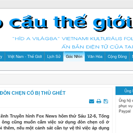
ry
Việt Nam - Thế Giới
Lịch Sử
Góc Nhìn
Văn Hóa
Cộng Đồng
Ủng
ĐÒN CHẸN CỔ BỊ THÙ GHÉT
Ủng hộ 
phục vụ
Paypal
Kênh Truyền hình Fox News hôm thứ Sáu 12-6, Tổng
g ông cũng muốn cấm việc sử dụng đòn chẹn cổ ở
i thêm, nếu một cảnh sát cần tự vệ thì việc áp dụng