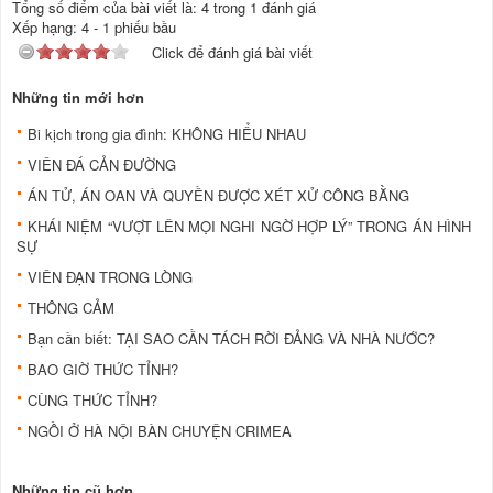
Tổng số điểm của bài viết là: 4 trong 1 đánh giá
Xếp hạng:
4
-
1
phiếu bầu
Click để đánh giá bài viết
Những tin mới hơn
Bi kịch trong gia đình: KHÔNG HIỂU NHAU
VIÊN ĐÁ CẢN ĐƯỜNG
ÁN TỬ, ÁN OAN VÀ QUYỀN ĐƯỢC XÉT XỬ CÔNG BẰNG
KHÁI NIỆM “VƯỢT LÊN MỌI NGHI NGỜ HỢP LÝ” TRONG ÁN HÌNH
SỰ
VIÊN ĐẠN TRONG LÒNG
THÔNG CẢM
Bạn cần biết: TẠI SAO CẦN TÁCH RỜI ĐẢNG VÀ NHÀ NƯỚC?
BAO GIỜ THỨC TỈNH?
CÙNG THỨC TỈNH?
NGỒI Ở HÀ NỘI BÀN CHUYỆN CRIMEA
Những tin cũ hơn