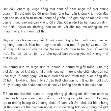
Bắt đầu, chậm lại cuộc sống một chút để cảm nhận thế giới chung
quanh. Nín thở một lúc để nhận thức rằng bạn cần không khí, trước đây
bạn cho đó là điều tự nhiên không để ý đến. Thế giới này có rất nhiều thứ
bạn lệ thuộc vào mà bạn không để ý đến. Có nhiều liên hệ trong gia đình
mà nhiều người coi thường, con cái đối với cha mẹ, vợ chồng đối với
nhau, hay anh chị em ruột thịt.
Hãy gọi, và chia sẻ lòng biết ơn với người đã giúp bạn, vợ/chồng, bạn bè,
họ hàng, con cái. Nếu bạn may mắn còn cha mẹ thì gọi họ và nói: “
Con
rất may mắn là con của ba mẹ. Ba mẹ lo cho con từ bé. Con rất yêu ba
mẹ
”. Bạn đã tạo ra niềm vui cho người bạn thương yêu mà không mất
mát cái gì.
Khi những đứa trẻ được sinh ra, chúng là những tờ giấy trắng. Cha mẹ
thời đại này có khả năng tài chính hơn, nên thường che chắn cho con cái
khỏi thực tế hàng ngày, với mục đích cho con mình một cuộc sống đầy
đủ hơn. Họ không nhìn thấy sự cần thiết cho con họ trải nghiệm với thực
tế, lý lẽ rằng các cháu còn tuổi đi học và không cần thiết để hiểu hơn.
Trẻ em tập dần thói quen, tin rằng những gì chúng có, đến một cách tự
nhiên và là quyền của chúng để có, mà không cần phải làm gì. Điều này
tạo ra những hoàng tử và công chúa trẻ con, với tính chất đòi hỏi, nhưng
lại thụ động với thế giới bên ngoài, vì nó dễ dàng hơn sống trong thế giới