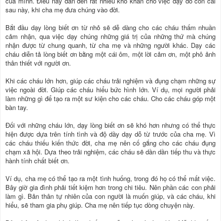
của mình. Điều này dẫn đến rất nhiều khó khăn cho việc dạy dỗ con cái
sau này, khi cha mẹ đưa chúng vào đời.
Bắt đầu dạy lòng biết ơn từ nhỏ sẽ dễ dàng cho các cháu thấm nhuần
cảm nhận, qua việc dạy chúng những giá trị của những thứ mà chúng
nhận được từ chung quanh, từ cha mẹ và những người khác. Dạy các
cháu diễn tả lòng biết ơn bằng một cái ôm, một lời cảm ơn, một phô ảnh
thân thiết với người ơn.
Khi các cháu lớn hơn, giúp các cháu trải nghiệm và đụng chạm những sự
việc ngoài đời. Giúp các cháu hiểu bức hình lớn. Ví dụ, mọi người phải
làm những gì để tạo ra một sư kiện cho các cháu. Cho các cháu góp một
bàn tay.
Đối với những cháu lớn, dạy lòng biết ơn sẽ khó hơn nhưng có thể thực
hiện được dựa trên tính tình và độ dầy dạy dỗ từ trước của cha mẹ. Vì
các cháu thiếu kiến thức đời, cha mẹ nên cố gắng cho các cháu đụng
chạm xã hội. Dựa theo trải nghiệm, các cháu sẽ dần dần tiếp thu và thực
hành tính chất biết ơn.
Ví dụ, cha mẹ có thể tạo ra một tình huống, trong đó họ có thể mất việc.
Bây giờ gia đình phải tiết kiệm hơn trong chi tiêu. Nên phần các con phải
làm gì. Bản thân tự nhiên của con người là muốn giúp, và các cháu, khi
hiểu, sẽ tham gia phụ giúp. Cha mẹ nên tiếp tục dòng chuyện này.