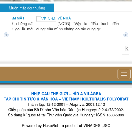
Muôn mặt đời thường
VỀ NHÀ
g cái
(NCTG) “Vậy là “đấu tranh đến
à mới
cùng” của mình chẳng có tác dụng gì”.
không nghĩ tới bất kỳ 
NHỊP CẦU THẾ GIỚI – HÍD A VILÁGBA
TẠP CHÍ TIN TỨC & VĂN HÓA – VIETNAMI KULTURÁLIS FOLYÓIRAT
Thành lập: 12-12-2001 – Alapítva: 2001.12.12
Giấy phép của Bộ Di sản Văn hóa Dân tộc Hungary: 2.2.4./73/2002.
Số đăng kí quốc tế tại Thư viện Quốc gia Hungary: ISSN 1588-5399
Powered by
NukeViet
- a product of
VINADES.,JSC