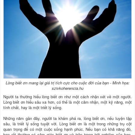
Lòng biết ơn mang lại giá trị tích cực cho cuộc đời của bạn - Minh họa:
szivkoherencia.hu
Người ta thường hiểu lòng biết ơn như một cách nhận xét về một người.
Lòng biết ơn hiểu sâu xa hơn, có thể là một cảm nhận, một kỹ năng, một
tính chất, hay là một triết lý sống.
Những năm gần đây, người ta khám phá ra, lòng biết ơn, nếu luyện tập
sâu, là triết lý sống tuyệt vời. Lòng biết ơn là một trong những trụ cột
quan trọng để có một cuộc sống hạnh phúc. Nếu bạn có khả năng đó,
bạn rất thường có cảm giác biết ơn và trân trọng trải nghiệm của bạn.