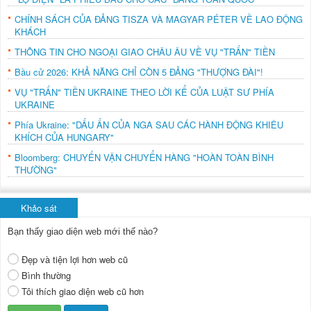
CHÍNH SÁCH CỦA ĐẢNG TISZA VÀ MAGYAR PÉTER VỀ LAO ĐỘNG
KHÁCH
THÔNG TIN CHO NGOẠI GIAO CHÂU ÂU VỀ VỤ "TRẤN" TIỀN
Bầu cử 2026: KHẢ NĂNG CHỈ CÒN 5 ĐẢNG "THƯỢNG ĐÀI"!
VỤ "TRẤN" TIỀN UKRAINE THEO LỜI KỂ CỦA LUẬT SƯ PHÍA
UKRAINE
Phía Ukraine: "DẤU ẤN CỦA NGA SAU CÁC HÀNH ĐỘNG KHIÊU
KHÍCH CỦA HUNGARY"
Bloomberg: CHUYẾN VẬN CHUYỂN HÀNG "HOÀN TOÀN BÌNH
THƯỜNG"
Khảo sát
Bạn thấy giao diện web mới thế nào?
Đẹp và tiện lợi hơn web cũ
Bình thường
Tôi thích giao diện web cũ hơn