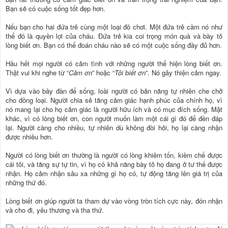
Bạn sẽ có cuộc sống tốt đẹp hơn.
Nếu bạn cho hai đứa trẻ cùng một loại đồ chơi. Một đứa trẻ cầm nó như
thể đó là quyền lợi của cháu. Đứa trẻ kia coi trọng món quà và bày tỏ
lòng biết ơn. Bạn có thể đoán cháu nào sẽ có một cuộc sống đầy đủ hơn.
Hầu hết mọi người có cảm tình với những người thể hiện lòng biết ơn.
Thật vui khi nghe từ “
Cảm ơn
” hoặc “
Tôi biết ơn
”. Nó gây thiện cảm ngay.
Vì dựa vào bầy đàn để sống, loài người có bản năng tự nhiên che chở
cho đồng loại. Người chia sẻ tăng cảm giác hạnh phúc của chính họ, vì
nó mang lại cho họ cảm giác là người hữu ích và có mục đích sống. Mặt
khác, vì có lòng biết ơn, con người muốn làm một cái gì đó để đền đáp
lại. Người càng cho nhiều, tự nhiên dù không đòi hỏi, họ lại càng nhận
được nhiều hơn.
Người có lòng biết ơn thường là người có lòng khiêm tốn, kiềm chế được
cái tôi, và tăng sự tự tin, vì họ có khả năng bày tỏ họ đang ở tư thế được
nhận. Họ cảm nhận sâu xa những gì họ có, tự động tăng lên giá trị của
những thứ đó.
Lòng biết ơn giúp người ta tham dự vào vòng tròn tích cực này, đón nhận
và cho đi, yêu thương và tha thứ.