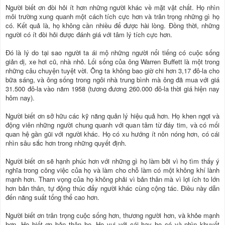
Người biết ơn đòi hỏi ít hơn những người khác về mặt vật chất. Họ nhìn
môi trường xung quanh một cách tích cực hơn và trân trọng những gì họ
có. Kết quả là, họ không cần nhiều để được hài lòng. Đồng thời, những
người có ít đòi hỏi được đánh giá với tâm lý tích cực hơn.
Đó là lý do tại sao người ta ái mộ những người nổi tiếng có cuộc sống
giản dị, xe hơi cũ, nhà nhỏ. Lối sống của ông Warren Buffett là một trong
những câu chuyện tuyệt vời. Ông ta không bao giờ chi hơn 3,17 đô-la cho
bữa sáng, và ông sống trong ngôi nhà trung bình mà ông đã mua với giá
31.500 đô-la vào năm 1958 (tương đương 260.000 đô-la thời giá hiện nay
hôm nay).
Người biết ơn sở hữu các kỹ năng quản lý hiệu quả hơn. Họ khen ngợi và
động viên những người chung quanh với quan tâm từ đáy tim, và có mối
quan hệ gần gũi với người khác. Họ có xu hướng ít nôn nóng hơn, có cái
nhìn sâu sắc hơn trong những quyết định.
Người biết ơn sẽ hạnh phúc hơn với những gì họ làm bởi vì họ tìm thấy ý
nghĩa trong công việc của họ và làm cho chỗ làm có một không khí lành
mạnh hơn. Tham vọng của họ không phải vì bản thân mà vì lợi ích to lớn
hơn bản thân, tự động thúc đẩy người khác cùng cộng tác. Điều này dẫn
đến năng suất tổng thể cao hơn.
Người biết ơn trân trọng cuộc sống hơn, thương người hơn, và khỏe mạnh
hơn. Ho biết ơn bản thân họ. Họ vui với cái hay họ có và nhìn khuyết