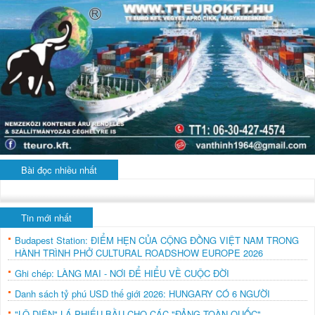
Bài đọc nhiều nhất
Tin mới nhất
Budapest Station: ĐIỂM HẸN CỦA CỘNG ĐỒNG VIỆT NAM TRONG
HÀNH TRÌNH PHỞ CULTURAL ROADSHOW EUROPE 2026
Ghi chép: LÀNG MAI - NƠI ĐỂ HIỂU VỀ CUỘC ĐỜI
Danh sách tỷ phú USD thế giới 2026: HUNGARY CÓ 6 NGƯỜI
"LỘ DIỆN" LÁ PHIẾU BẦU CHO CÁC "ĐẢNG TOÀN QUỐC"