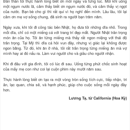
Bản thân tôi thực hành lòng biết ơn mỗi ngày và từng lúc. Mỗi khi uống
một ngụm nước lã, cảm thấy biết ơn ngụm nước đó, và cảm thấy vị ngọt
của nước. Bạn bè cho gì thì rất quí vì họ nghĩ đến mình. Lâu lâu, tôi lại
cảm ơn mẹ vợ sống chung, đã sinh ra người bạn trăm năm.
Ngày xưa, khi tôi đi công tác bên Nhật, họ đưa tôi những dĩa nhỏ. Trong
mỗi dĩa, chỉ có một miếng cá với trang trí đẹp mắt. Người Nhật trân trọng
món ăn của họ. Tôi ăn từng miếng mà thấy rất ngon miệng với thái độ
trân trọng. Tại Mỹ thì dĩa cá hồi vun đầy, nhưng vị giác lại không được
ngon bằng. Từ đó, khi ăn ở nhà, tôi rất trân trọng từng miếng ăn mà vợ
mình hay ai đó nấu ra. Làm vui người cho và giầu cho người nhận.
Khi đi đâu với gia đình, tôi có lúc đi sau. Uống từng phút chốc sinh hoạt
của mấy mẹ con như coi lại cuộn phim này mười năm sau.
Thực hành lòng biết ơn tạo ra một vòng tròn sống tích cực, tiếp nhận, tri
ân, lạc quan, chia sẻ, và hạnh phúc, giúp cho cuộc sống mỗi ngày đầy
hơn.
Lương Tạ, từ California (Hoa Kỳ)