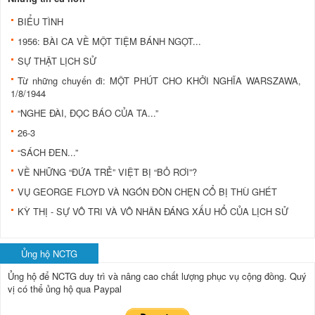
BIỂU TÌNH
1956: BÀI CA VỀ MỘT TIỆM BÁNH NGỌT...
SỰ THẬT LỊCH SỬ
Từ những chuyến đi: MỘT PHÚT CHO KHỞI NGHĨA WARSZAWA,
1/8/1944
“NGHE ĐÀI, ĐỌC BÁO CỦA TA...”
26-3
“SÁCH ĐEN...”
VỀ NHỮNG “ĐỨA TRẺ” VIỆT BỊ “BỎ RƠI”?
VỤ GEORGE FLOYD VÀ NGÓN ĐÒN CHẸN CỔ BỊ THÙ GHÉT
KỲ THỊ - SỰ VÔ TRI VÀ VÔ NHÂN ĐÁNG XẤU HỔ CỦA LỊCH SỬ
Ủng hộ NCTG
Ủng hộ để NCTG duy trì và nâng cao chất lượng phục vụ cộng đồng.
Quý
vị có thể ủng hộ qua Paypal