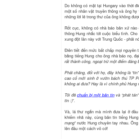
Do không có mặt tại Hungary vào thời điể
một số nhân vật truyền thông và ông hy 
những lời lẽ trong thư của ông không đượ
Rốt cục, không có nhà báo bản xứ nào 
thông Hung nhắc tới cuộc biểu tình. Cho 
xung đột lần này với Trung Quốc - phải nó
Điên tiết đến mức bất chấp mọi nguyên t
bằng tiếng Hung cho ông nhà báo nọ, đại 
rất thành công, ngoại trừ một điểm đáng
Phải chăng, đối với họ, đây không là “ti
cao cổ mới sinh ở vườn bách thú TP Péc
không ai đưa? Hay là vì chính phủ Hung
Tôi đã
chuẩn bị một bản tin
và “phát tán
tin :)
”.
Và, lá thư ngắn mà mình đưa lại ở đầu 
khiếm nhã này, cùng bản tin tiếng Hung
mạng
” nước Hung chuyền tay nhau. Ông 
lên đầu một cách vô cớ!