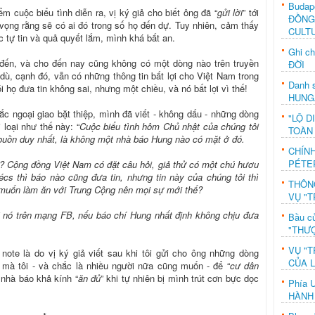
Budap
m cuộc biểu tình diễn ra, vị ký giả cho biết ông đã “
gửi lời
” tới
ĐỒNG
vọng rằng sẽ có ai đó trong số họ đến dự. Tuy nhiên, cảm thấy
CULT
c tự tin và quả quyết lắm, mình khá bất an.
Ghi c
đến, và cho đến nay cũng không có một dòng nào trên truyền
ĐỜI
dù, cạnh đó, vẫn có những thông tin bất lợi cho Việt Nam trong
Danh s
i họ đưa tin không sai, nhưng một chiều, và nó bất lợi vì thế!
HUNG
ắc ngoại giao bặt thiệp, mình đã viết - không dấu - những dòng
"LỘ D
loại như thế này: “
Cuộc biểu tình hôm Chủ nhật của chúng tôi
TOÀN
 buồn duy nhất, là không một nhà báo Hung nào có mặt ở đó.
CHÍN
PÉTE
n”? Cộng đồng Việt Nam có đặt câu hỏi, giả thử có một chú hươu
s thì báo nào cũng đưa tin, nhưng tin này của chúng tôi thì
THÔN
 muốn làm ăn với Trung Cộng nên mọi sự mới thế?
VỤ "T
” nó trên mạng FB, nếu báo chí Hung nhất định không chịu đưa
Bầu c
"THƯỢ
VỤ "T
note là do vị ký giả viết sau khi tôi gửi cho ông những dòng
CỦA 
 mà tôi - và chắc là nhiều người nữa cũng muốn - để “
cư dân
nhà báo khả kính “
ăn đủ
” khi tự nhiên bị mình trút cơn bực dọc
Phía 
HÀNH