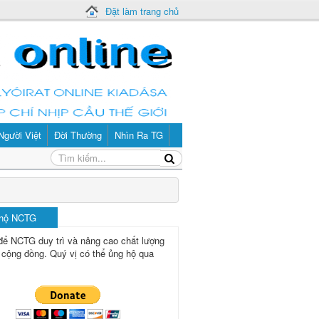
Đặt làm trang chủ
Người Việt
Đời Thường
Nhìn Ra TG
 hộ NCTG
để NCTG duy trì và nâng cao chất lượng
 cộng đồng.
Quý vị có thể ủng hộ qua