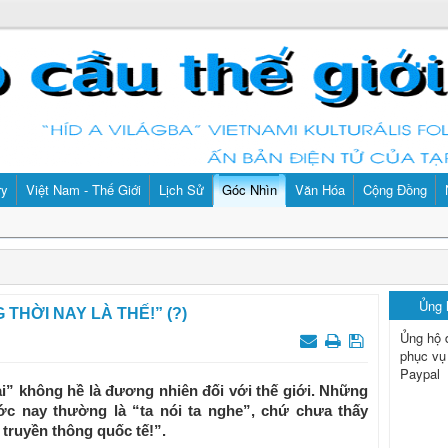
ry
Việt Nam - Thế Giới
Lịch Sử
Góc Nhìn
Văn Hóa
Cộng Đồng
Ủng
 THỜI NAY LÀ THẾ!” (?)
Ủng hộ 
phục vụ
Paypal
” không hề là đương nhiên đối với thế giới. Những
ớc nay thường là “ta nói ta nghe”, chứ chưa thấy
 truyền thông quốc tế!”.