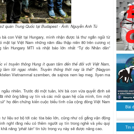
 sứ quán Trung Quốc tại Budapest - Ảnh: Nguyễn Anh Tú
 bà con Việt tại Hungary, mình nhận được lá thư ngắn ngủi từ
có mặt tại Việt Nam những năm đầu thập niên 80 trên cương vị
g tấn Hungary MTI và nhật báo lớn nhất “Tự do Nhân dân”
iếc vì truyền thông Hung ít quan tâm đến thế đối với Việt Nam,
 làm tôi ngạc nhiên. Truyền thông thời nay là thế!
” (Nagyon
dektelen Vietnammal szemben, de sajnos nem lep meg. Ilyen ma
g ngẫu nhiên. Trước đó một tuần, khi bà con vừa quyết định sẽ
 đã nhờ ông bằng uy tín và các mối quan hệ của mình, tìm một
xúi
” họ đến chứng kiến cuộc biểu tình của cộng đồng Việt Nam
Bài 
 tư liệu sơ bộ tới các tòa báo lớn, cũng như cố gắng vận động
nh nghĩ rằng nếu có thêm người uy tín trong nghề và yêu quý
Tin 
 khả năng “
phát tán
” tin tức trong vụ này sẽ được nâng cao.