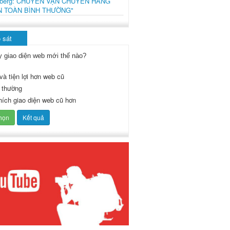
mberg: CHUYẾN VẬN CHUYỂN HÀNG
N TOÀN BÌNH THƯỜNG"
 sát
y giao diện web mới thế nào?
và tiện lợi hơn web cũ
 thường
thích giao diện web cũ hơn