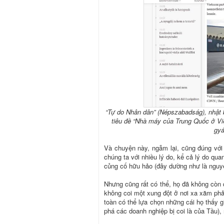
“Tự do Nhân dân” (Népszabadság), nhật b
tiêu đề “Nhà máy của Trung Quốc ở Việ
gyá
Và chuyện này, ngẫm lại, cũng đúng với
chúng ta với nhiều lý do, kể cả lý do qu
củng cố hữu hảo (đây dường như là nguyên
Nhưng cũng rất có thể, họ đã không còn q
không coi một xung đột ở nơi xa xăm phải
toàn có thể lựa chọn những cái họ thấy g
phá các doanh nghiệp bị coi là của Tầu)