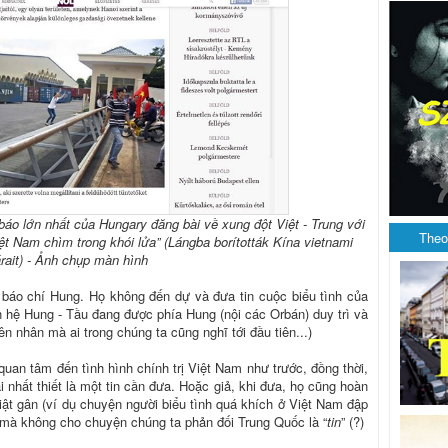
áo lớn nhất của Hungary đăng bài về xung đột Việt - Trung với
Theo
t Nam chìm trong khói lửa” (Lángba borították Kína vietnami
rait) - Ảnh chụp màn hình
 báo chí Hung. Họ không đến dự và đưa tin cuộc biểu tình của
an hệ Hung - Tầu đang được phía Hung (nội các Orbán) duy trì và
 nhân mà ai trong chúng ta cũng nghĩ tới đầu tiên...)
uan tâm đến tình hình chính trị Việt Nam như trước, đồng thời,
 nhất thiết là một tin cần đưa. Hoặc giả, khi đưa, họ cũng hoàn
iật gân (ví dụ chuyện người biểu tình quá khích ở Việt Nam đập
, mà không cho chuyện chúng ta phản đối Trung Quốc là “
tin
” (?)