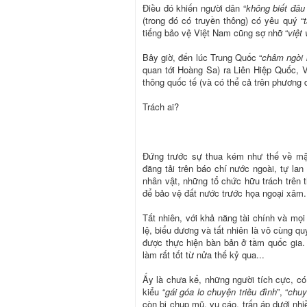
Điều đó khiến người dân “
không biết đâu
(trong đó có truyền thông) có yêu quý “
tiếng bảo vệ Việt Nam cũng sợ nhỡ “
việt 
Bây giờ, đến lúc Trung Quốc “
châm ngòi 
quan tới Hoàng Sa) ra Liên Hiệp Quốc, V
thông quốc tế (và có thể cả trên phương d
Trách ai?
Đứng trước sự thua kém như thế về mặt
đăng tải trên báo chí nước ngoài, tự lan
nhân vật, những tổ chức hữu trách trên 
để bảo vệ đất nước trước họa ngoại xâm.
Tất nhiên, với khả năng tài chính và mọ
lệ, biểu dương và tất nhiên là vô cùng q
được thực hiện bàn bản ở tầm quốc gia. 
làm rất tốt từ nửa thế kỷ qua...
Ấy là chưa kể, những người tích cực, có 
kiểu “
gái góa lo chuyện triều đình
”, “
chuy
còn bị chụp mũ, vu cáo, trấn áp dưới nh