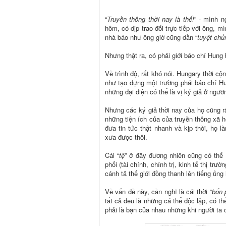
“
Truyền thông thời nay là thế!
” - mình n
hôm, có dịp trao đổi trực tiếp với ông, 
nhà báo như ông giờ cũng dần “
tuyệt chủ
Nhưng thật ra, có phải giới báo chí Hung 
Về trình độ, rất khó nói. Hungary thời cộ
như tạo dựng một trường phái báo chí Hu
những đại diện có thể là vị ký giả ở ngư
Nhưng các ký giả thời nay của họ cũng r
những tiện ích của của truyền thông xã hộ
đưa tin tức thật nhanh và kịp thời, họ l
xưa được thôi.
Cái “
tệ
” ở đây đương nhiên cũng có thể 
phối (tài chính, chính trị, kinh tế thị trườ
cánh tả thế giới đồng thanh lên tiếng ủ
Về vấn đề này, cần nghĩ là cái thời “
bốn 
tất cả đều là những cá thể độc lập, có t
phải là bạn của nhau những khi người ta 