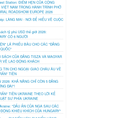
est Station: ĐIỂM HẸN CỦA CỘNG
 VIỆT NAM TRONG HÀNH TRÌNH PHỞ
URAL ROADSHOW EUROPE 2026
hép: LÀNG MAI - NƠI ĐỂ HIỂU VỀ CUỘC
ách tỷ phú USD thế giới 2026:
ARY CÓ 6 NGƯỜI
IỆN" LÁ PHIẾU BẦU CHO CÁC "ĐẢNG
 QUỐC"
H SÁCH CỦA ĐẢNG TISZA VÀ MAGYAR
R VỀ LAO ĐỘNG KHÁCH
G TIN CHO NGOẠI GIAO CHÂU ÂU VỀ
RẤN" TIỀN
ử 2026: KHẢ NĂNG CHỈ CÒN 5 ĐẢNG
NG ĐÀI"!
RẤN" TIỀN UKRAINE THEO LỜI KỂ
LUẬT SƯ PHÍA UKRAINE
Ukraine: "DẤU ẤN CỦA NGA SAU CÁC
 ĐỘNG KHIÊU KHÍCH CỦA HUNGARY"