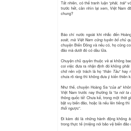
Tất nhiên, có thể tranh luận “
phải, trái
” v
trước hết, cần nhìn lại xem, Việt Nam đã
chung?
Báo chí nước ngoài khi nhắc đến Hoàn
soát, mà Việt Nam cũng tuyên bố chủ q
chuyện Biển Đông và nếu có, họ cũng co
đảo mà dưới đó có dầu lửa.
Chuyện chủ quyền thuộc về ai không bao 
coi việc đưa ra nhận định đó không phải
chớ nên vội trách là họ “
thân Tầu
” hay 
chưa rõ ràng thì không đưa ý kiến thiên k
Như thế, chuyện Hoàng Sa “
của ai
” khôn
Việt Nam trước nay thường là “
ta nói ta
thông quốc tế! Chưa kể, trong một thời g
bặt vụ biển đảo, hoặc là nếu lên tiếng th
thổi ngược
”.
Đi kèm đó là những hành động không ăn
trong thực tế (miệng nói bảo vệ biển đảo n