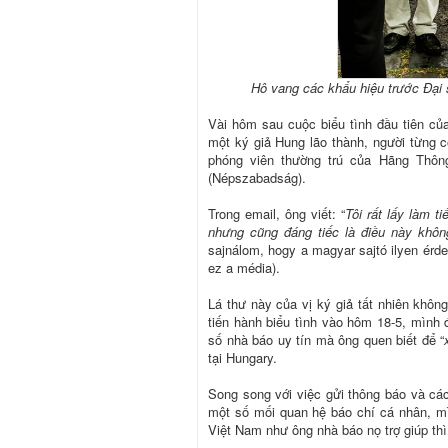
Hô vang các khẩu hiệu trước Đại
Vài hôm sau cuộc biểu tình đầu tiên của
một ký giả Hung lão thành, người từng 
phóng viên thường trú của Hãng Thôn
(Népszabadság).
Trong email, ông viết: “
Tôi rất lấy làm t
nhưng cũng đáng tiếc là điều này không
sajnálom, hogy a magyar sajtó ilyen ér
ez a média).
Lá thư này của vị ký giả tất nhiên khôn
tiến hành biểu tình vào hôm 18-5, mình
số nhà báo uy tín mà ông quen biết để “
tại Hungary.
Song song với việc gửi thông báo và các
một số mối quan hệ báo chí cá nhân, mì
Việt Nam như ông nhà báo nọ trợ giúp thì