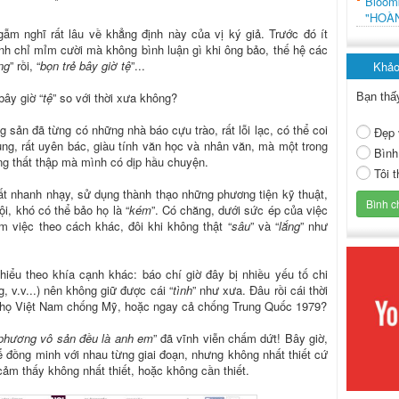
Bloo
*
"HOÀ
gẫm nghĩ rất lâu về khẳng định này của vị ký giả. Trước đó ít
mình chỉ mỉm cười mà không bình luận gì khi ông bảo, thế hệ các
ng
” rồi, “
bọn trẻ bây giờ tệ
”...
Khảo
bây giờ “
tệ
” so với thời xưa không?
Bạn thấ
ng sản đã từng có những nhà báo cựu trào, rất lỗi lạc, có thể coi
Đẹp 
ng, rất uyên bác, giàu tính văn học và nhân văn, mà một trong
Bình
ỡng thất thập mà mình có dịp hầu chuyện.
Tôi 
ất nhanh nhạy, sử dụng thành thạo những phương tiện kỹ thuật,
i, khó có thể bảo họ là “
kém
”. Có chăng, dưới sức ép của việc
àm việc theo cách khác, đôi khi không thật “
sâu
” và “
lắng
” như
hiểu theo khía cạnh khác: báo chí giờ đây bị nhiều yếu tố chi
ng, v.v...) nên không giữ được cái “
tình
” như xưa. Đâu rồi cái thời
ng họ Việt Nam chống Mỹ, hoặc ngay cả chống Trung Quốc 1979?
phương vô sản đều là anh em
” đã vĩnh viễn chấm dứt! Bây giờ,
hể đồng minh với nhau từng giai đoạn, nhưng không nhất thiết cứ
cảm thấy không nhất thiết, hoặc không cần thiết.