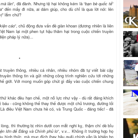
 mà lần
”, đã đành. Nhưng tệ hại không kém là “
bạn bè quốc tế
”
ta
” đến mấy đi nữa, ai dám giúp, cho dù chỉ là qua lời nói: lên
vị
” lắm chứ?
kiện cáo
”, chủ động đưa vấn đề giàn khoan (đương nhiên là liên
iệt Nam lại một phen tụt hậu thảm hại trong cuộc chiến truyền
iện pháp lý nữa)...
*
 truyền thông, nhiều cá nhân, nhiều nhóm đã tự viết bài cậy
 truyền thông tin và gửi những công trình nghiên cứu tới những
thế giới. Với mong muốn góp chút gì đấy vào cuộc chiến chung
i thứ khác đều hạn chế, một nỗ lực như vậy - dù rất đáng khích
uý báu - cũng không thể thay thế được một chủ trương, đường lối
Là điều Việt Nam chưa hề có, và Trung Quốc - đáng tiếc! - đã
lòng, thì thường bị nhìn dưới con mắt nghi kỵ, thậm chí dè bỉu
ện lớn để Đảng và Chính phủ lo
”, v.v... Không ít trường hợp họ
iều hình thức, mà mục đích (hay hậu quả) chính vẫn là khiến họ