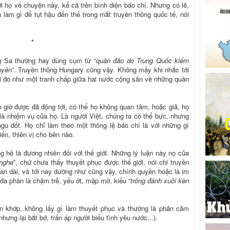
ới họ về chuyện này, kể cả trên bình diện báo chí. Nhưng có lẽ,
 làm gì để tụt hậu đến thế trong mắt truyền thông quốc tế, nói
*
g Sa thường hay dùng cụm từ “
quần đảo do Trung Quốc kiểm
uyền
”. Truyền thông Hungary cũng vậy. Không mấy khi nhắc tới
i đó như một tranh chấp giữa hai nước cộng sản về những quần
giờ được đả động tới, có thể họ không quan tâm, hoặc giả, họ
 là nhiệm vụ của họ. Là người Việt, chúng ta có thể bực, nhưng
ngu dốt. Họ chỉ làm theo một thông lệ báo chí là với những gì
iến, thiên vị cho bên nào.
g hề là đương nhiên đối với thế giới. Những lý luận này nọ của
 nghe
”, chứ chưa thấy thuyết phục được thế giới, nói chi truyền
ian dài, và tới nay dường như cũng vậy, chính quyền hoặc là im
ì đa phần là chậm trễ, yếu ớt, mập mờ, kiểu “
trống đánh xuôi kèn
 khớp, không lấy gì làm thuyết phục và thường là phản cảm
hưng lại bắt bớ, trấn áp người biểu tình yêu nước...).