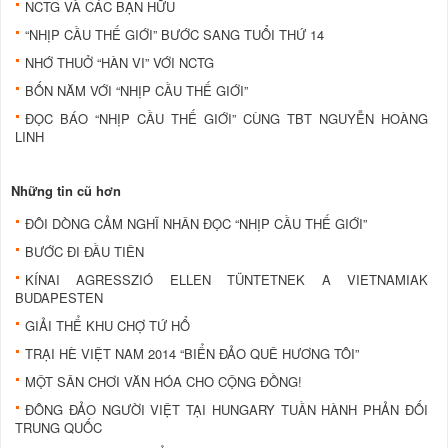
NCTG VÀ CÁC BẠN HỮU
“NHỊP CẦU THẾ GIỚI” BƯỚC SANG TUỔI THỨ 14
NHỚ THUỞ “HÀN VI” VỚI NCTG
BỐN NĂM VỚI “NHỊP CẦU THẾ GIỚI”
ĐỌC BÁO “NHỊP CẦU THẾ GIỚI” CÙNG TBT NGUYỄN HOÀNG
LINH
Những tin cũ hơn
ĐÔI DÒNG CẢM NGHĨ NHÂN ĐỌC “NHỊP CẦU THẾ GIỚI”
BƯỚC ĐI ĐẦU TIÊN
KÍNAI AGRESSZIÓ ELLEN TÜNTETNEK A VIETNAMIAK
BUDAPESTEN
GIẢI THỂ KHU CHỢ TỨ HỔ
TRẠI HÈ VIỆT NAM 2014 “BIỂN ĐẢO QUÊ HƯƠNG TÔI”
MỘT SÂN CHƠI VĂN HÓA CHO CỘNG ĐỒNG!
ĐÔNG ĐẢO NGƯỜI VIỆT TẠI HUNGARY TUẦN HÀNH PHẢN ĐỐI
TRUNG QUỐC