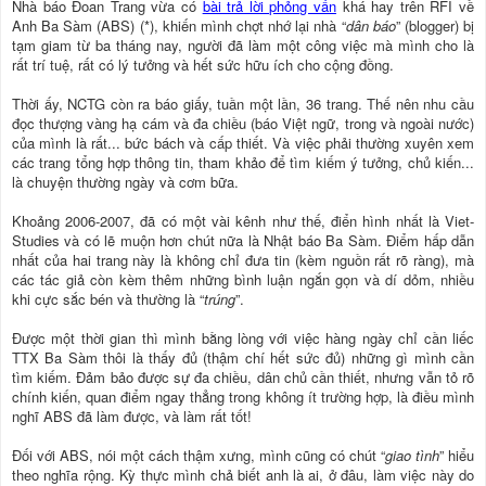
Nhà báo Đoan Trang vừa có
bài trả lời phỏng vấn
khá hay trên RFI về
Anh Ba Sàm (ABS) (*), khiến mình chợt nhớ lại nhà “
dân báo
” (blogger) bị
tạm giam từ ba tháng nay, người đã làm một công việc mà mình cho là
rất trí tuệ, rất có lý tưởng và hết sức hữu ích cho cộng đồng.
Thời ấy, NCTG còn ra báo giấy, tuần một lần, 36 trang. Thế nên nhu cầu
đọc thượng vàng hạ cám và đa chiều (báo Việt ngữ, trong và ngoài nước)
của mình là rất... bức bách và cấp thiết. Và việc phải thường xuyên xem
các trang tổng hợp thông tin, tham khảo để tìm kiếm ý tưởng, chủ kiến...
là chuyện thường ngày và cơm bữa.
Khoảng 2006-2007, đã có một vài kênh như thế, điển hình nhất là Viet-
Studies và có lẽ muộn hơn chút nữa là Nhật báo Ba Sàm. Điểm hấp dẫn
nhất của hai trang này là không chỉ đưa tin (kèm nguồn rất rõ ràng), mà
các tác giả còn kèm thêm những bình luận ngắn gọn và dí dỏm, nhiều
khi cực sắc bén và thường là “
trúng
”.
Được một thời gian thì mình bằng lòng với việc hàng ngày chỉ cần liếc
TTX Ba Sàm thôi là thấy đủ (thậm chí hết sức đủ) những gì mình cần
tìm kiếm. Đảm bảo được sự đa chiều, dân chủ cần thiết, nhưng vẫn tỏ rõ
chính kiến, quan điểm ngay thẳng trong không ít trường hợp, là điều mình
nghĩ ABS đã làm được, và làm rất tốt!
Đối với ABS, nói một cách thậm xưng, mình cũng có chút “
giao tình
” hiểu
theo nghĩa rộng. Kỳ thực mình chả biết anh là ai, ở đâu, làm việc này do