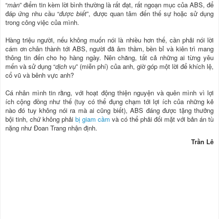
“
màn
” điểm tin kèm lời bình thường là rất đạt, rất ngoạn mục của ABS, để
đáp ứng nhu cầu “
được biết
”, được quan tâm đến thế sự hoặc sử dụng
trong công việc của mình.
Hàng triệu người, nếu không muốn nói là nhiều hơn thế, cần phải nói lời
cám ơn chân thành tới ABS, người đã âm thầm, bền bỉ và kiên trì mang
thông tin đến cho họ hàng ngày. Nên chăng, tất cả những ai từng yêu
mến và sử dụng “
dịch vụ
” (miễn phí) của anh, giờ góp một lời để khích lệ,
cổ vũ và bênh vực anh?
Cá nhân mình tin rằng, với hoạt động thiện nguyện và quên mình vì lợi
ích cộng đồng như thế (tuy có thể đụng chạm tới lợi ích của những kẻ
nào đó tuy không nói ra mà ai cũng biết), ABS đáng được tặng thưởng
bội tinh, chứ không phải
bị giam cầm
và có thể phải đối mặt với bản án tù
nặng như Đoan Trang nhận định.
Trần Lê