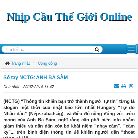
Nhịp Cầu Thế Giới Online
Trang nhất
Cộng đồng
Sổ tay NCTG: ANH BA SÀM
Chủ nhật - 20/07/2014 11:47
(NCTG) “Thông tin khiến bạn trở thành người tự tin” từng là
slogan một thời của nhật báo lớn nhất Hungary “Tự do
Nhân dân” (Népszabadság), và điều đó cũng đúng với ước
mong của Anh Ba Sàm, nghĩ rằng cần phổ biến info nhằm
giảm thiểu và dần dần xóa bỏ khái niệm “nhạy cảm”, “cấm
kỵ”... trên bình diện thông tin để khiến người dân “thoát