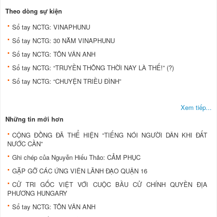
Theo dòng sự kiện
Sổ tay NCTG: VINAPHUNU
Sổ tay NCTG: 30 NĂM VINAPHUNU
Sổ tay NCTG: TÔN VÂN ANH
Sổ tay NCTG: “TRUYỀN THÔNG THỜI NAY LÀ THẾ!” (?)
Sổ tay NCTG: “CHUYỆN TRIỀU ĐÌNH”
Xem tiếp...
Những tin mới hơn
CỘNG ĐỒNG ĐÃ THỂ HIỆN “TIẾNG NÓI NGƯỜI DÂN KHI ĐẤT
NƯỚC CẦN”
Ghi chép của Nguyễn Hiếu Thảo: CẢM PHỤC
GẶP GỠ CÁC ỨNG VIÊN LÃNH ĐẠO QUẬN 16
CỬ TRI GỐC VIỆT VỚI CUỘC BẦU CỬ CHÍNH QUYỀN ĐỊA
PHƯƠNG HUNGARY
Sổ tay NCTG: TÔN VÂN ANH