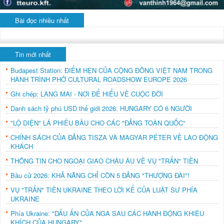
Bài đọc nhiều nhất
Tin mới nhất
Budapest Station: ĐIỂM HẸN CỦA CỘNG ĐỒNG VIỆT NAM TRONG
HÀNH TRÌNH PHỞ CULTURAL ROADSHOW EUROPE 2026
Ghi chép: LÀNG MAI - NƠI ĐỂ HIỂU VỀ CUỘC ĐỜI
Danh sách tỷ phú USD thế giới 2026: HUNGARY CÓ 6 NGƯỜI
"LỘ DIỆN" LÁ PHIẾU BẦU CHO CÁC "ĐẢNG TOÀN QUỐC"
CHÍNH SÁCH CỦA ĐẢNG TISZA VÀ MAGYAR PÉTER VỀ LAO ĐỘNG
KHÁCH
THÔNG TIN CHO NGOẠI GIAO CHÂU ÂU VỀ VỤ "TRẤN" TIỀN
Bầu cử 2026: KHẢ NĂNG CHỈ CÒN 5 ĐẢNG "THƯỢNG ĐÀI"!
VỤ "TRẤN" TIỀN UKRAINE THEO LỜI KỂ CỦA LUẬT SƯ PHÍA
UKRAINE
Phía Ukraine: "DẤU ẤN CỦA NGA SAU CÁC HÀNH ĐỘNG KHIÊU
KHÍCH CỦA HUNGARY"