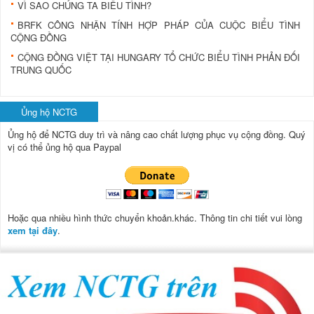
VÌ SAO CHÚNG TA BIỂU TÌNH?
BRFK CÔNG NHẬN TÍNH HỢP PHÁP CỦA CUỘC BIỂU TÌNH
CỘNG ĐỒNG
CỘNG ĐỒNG VIỆT TẠI HUNGARY TỔ CHỨC BIỂU TÌNH PHẢN ĐỐI
TRUNG QUỐC
Ủng hộ NCTG
Ủng hộ để NCTG duy trì và nâng cao chất lượng phục vụ cộng đồng.
Quý
vị có thể ủng hộ qua Paypal
Hoặc qua nhiều hình thức chuyển khoản.khác. Thông tin chi tiết vui lòng
xem tại đây
.