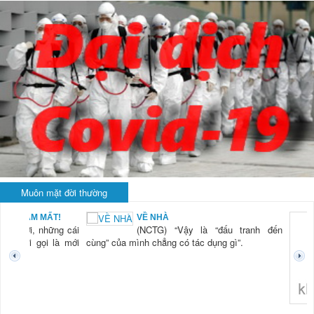
Muôn mặt đời thường
BẠN NAM MẤT!
VỀ NHÀ
TG) “Xời, những cái
(NCTG) “Vậy là “đấu tranh đến
tươi mới gọi là mới
cùng” của mình chẳng có tác dụng gì”.