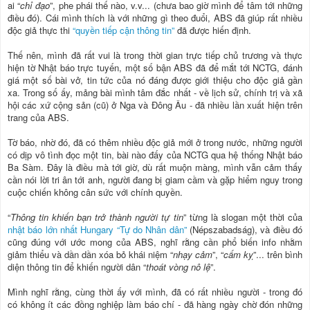
ai “
chỉ đạo
”, phe phái thế nào, v.v... (chưa bao giờ mình để tâm tới những
điều đó). Cái mình thích là với những gì theo đuổi, ABS đã giúp rất nhiều
độc giả thực thi
“quyền tiếp cận thông tin”
đã được hiến định.
Thế nên, mình đã rất vui là trong thời gian trực tiếp chủ trương và thực
hiện tờ Nhật báo trực tuyến, một số bận ABS đã để mắt tới NCTG, đánh
giá một số bài vở, tin tức của nó đáng được giới thiệu cho độc giả gần
xa. Trong số ấy, mảng bài mình tâm đắc nhất - về lịch sử, chính trị và xã
hội các xứ cộng sản (cũ) ở Nga và Đông Âu - đã nhiều lần xuất hiện trên
trang của ABS.
Tờ báo, nhờ đó, đã có thêm nhiều độc giả mới ở trong nước, những người
có dịp vô tình đọc một tin, bài nào đấy của NCTG qua hệ thống Nhật báo
Ba Sàm. Đây là điều mà tới giờ, dù rất muộn màng, mình vẫn cảm thấy
cần nói lời tri ân tới anh, người đang bị giam cầm và gặp hiểm nguy trong
cuộc chiến không cân sức với chính quyền.
“
Thông tin khiến bạn trở thành người tự tin
” từng là slogan một thời của
nhật báo lớn nhất Hungary “Tự do Nhân dân”
(Népszabadság), và điều đó
cũng đúng với ước mong của ABS, nghĩ rằng cần phổ biến info nhằm
giảm thiểu và dần dần xóa bỏ khái niệm “
nhạy cảm
”, “
cấm kỵ
”... trên bình
diện thông tin để khiến người dân “
thoát vòng nô lệ
”.
Mình nghĩ rằng, cùng thời ấy với mình, đã có rất nhiều người - trong đó
có không ít các đồng nghiệp làm báo chí - đã hàng ngày chờ đón những