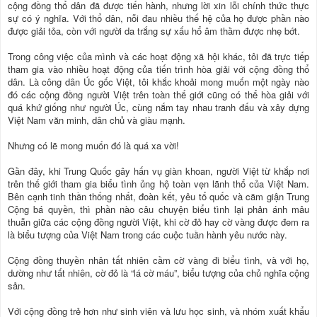
cộng đồng thổ dân đã được tiến hành, nhưng lời xin lỗi chính thức thực
sự có ý nghĩa. Với thổ dân, nỗi đau nhiều thế hệ của họ được phần nào
được giải tỏa, còn với người da trắng sự xấu hổ âm thầm được nhẹ bớt.
Trong công việc của mình và các hoạt động xã hội khác, tôi đã trực tiếp
tham gia vào nhiều hoạt động của tiến trình hòa giải với cộng đồng thổ
dân. Là công dân Úc gốc Việt, tôi khắc khoải mong muốn một ngày nào
đó các cộng đồng người Việt trên toàn thế giới cũng có thể hòa giải với
quá khứ giống như người Úc, cùng nắm tay nhau tranh đấu và xây dựng
Việt Nam văn minh, dân chủ và giàu mạnh.
Nhưng có lẽ mong muốn đó là quá xa vời!
Gần đây, khi Trung Quốc gây hấn vụ giàn khoan, người Việt từ khắp nơi
trên thế giới tham gia biểu tình ủng hộ toàn vẹn lãnh thổ của Việt Nam.
Bên cạnh tinh thần thống nhất, đoàn kết, yêu tổ quốc và căm giận Trung
Cộng bá quyền, thì phần nào câu chuyện biểu tình lại phản ánh mâu
thuẫn giữa các cộng đồng người Việt, khi cờ đỏ hay cờ vàng được đem ra
là biểu tượng của Việt Nam trong các cuộc tuần hành yêu nước này.
Cộng đồng thuyền nhân tất nhiên cầm cờ vàng đi biểu tình, và với họ,
dường như tất nhiên, cờ đỏ là “lá cờ máu”, biểu tượng của chủ nghĩa cộng
sản.
Với cộng đồng trẻ hơn như sinh viên và lưu học sinh, và nhóm xuất khẩu