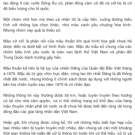
lao động ở các nước Đông Âu cũ, phần đông cầm cờ đỏ và với họ lá cờ
đỏ biểu tượng cho tổ quốc.
Một nhóm nhỏ hơn mà theo cá nhân tôi là cấp tiến, xuống đường biểu
tình với những lựa chọn khác, như màu xanh yêu chuộng hòa bình.
Nhưng nhóm này quả là thiểu số.
Màu cờ chỉ là phần nổi của mâu thuẫn khi quá trình hòa giải chưa hề
được diễn ra dưới bất cứ hình thức nào. Mặc dù mẫu số chung của các
nhóm biểu tình yêu nước là toàn vẹn lãnh thổ Việt Nam và phản đối
Trung Quốc bành trướng gây hấn.
Mâu thuẫn kể trên là hệ lụy của chiến thắng của Quân đội Bắc Việt tháng
4-1975. Mặc dù từ góc nhìn trực diện, công lao lớn nhất Đảng là đã thống
nhất đất nước, nhưng không ít chính sách được áp dụng với những người
bên kia chiến tuyến sau năm 1975 là vô nhân đạo.
Những thông tin này thường được bịt kín, hoặc tuyên truyền theo hướng
có lợi cho nhà cầm quyền, và vì thế những trang sử khổ đau của hàng
triệu thuyền nhân phải bỏ nước ra đi chưa hề được biết đến rộng rãi trong
đông đảo các giai tầng nhân dân Việt Nam.
Hoặc giả, khi chúng được công bố, thì với những hiểu biết hạn hẹp của
bao nhiêu năm bị tuyên truyền một chiều, dân chúng sẽ cần một khoảng
thời gian không hề ngắn để xử lý thông tin trước khi có thể hiểu, xử lý và