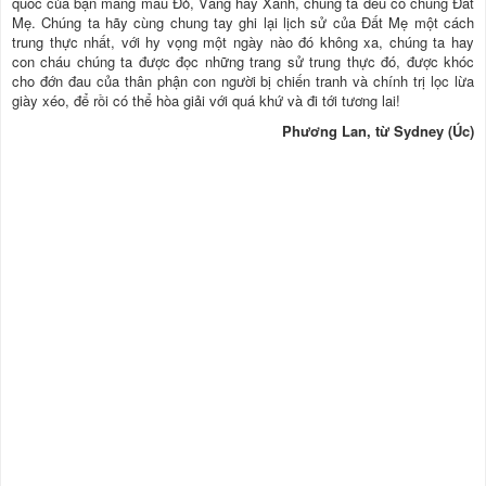
quốc của bạn mang màu Đỏ, Vàng hay Xanh, chúng ta đều có chung Đất
Mẹ. Chúng ta hãy cùng chung tay ghi lại lịch sử của Đất Mẹ một cách
trung thực nhất, với hy vọng một ngày nào đó không xa, chúng ta hay
con cháu chúng ta được đọc những trang sử trung thực đó, được khóc
cho đớn đau của thân phận con người bị chiến tranh và chính trị lọc lừa
giày xéo, để rồi có thể hòa giải với quá khứ và đi tới tương lai!
Phương Lan, từ Sydney (Úc)