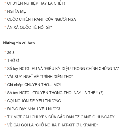
CHUYÊN NGHIỆP HAY LÀ CHẾT!
NGHĨA MẸ
CUỘC CHIẾN TRANH CỦA NGƯỜI NGA
ÂN XÁ QUỐC TẾ NÓI GÌ?
Những tin cũ hơn
26-3
THỜ Ơ
Sổ tay NCTG: EU VÀ “ĐIỀU KỲ DIỆU TRONG CHÍNH CHÚNG TA”
VÀI SUY NGHĨ VỀ “TRÌNH DIỄN THƠ”
Ghi chép: CHUYỆN THƠ... MỚI
Sổ tay NCTG: “TRUYỀN THÔNG THỜI NAY LÀ THẾ!” (?)
CỘI NGUỒN ĐỂ YÊU THƯƠNG
ĐỪNG DẠY NHAU YÊU NƯỚC!
TỪ MỘT CÂU CHUYỆN CỦA SẮC DÂN TZIGANE Ở HUNGARY...
VỀ CÁI GỌI LÀ “CHỦ NGHĨA PHÁT-XÍT Ở UKRAINE”