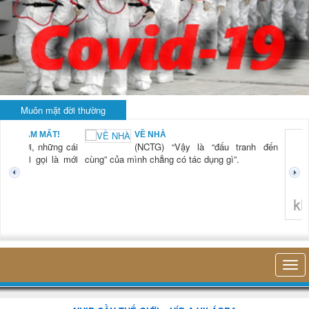
Muôn mặt đời thường
KHI RỬA BÁT CHỈ
 “Vậy là “đấu tranh đến
LÀ... RỬA BÁT
(NCTG) “Lần đầ
g có tác dụng gì”.
tiên tôi thấy hơ
thở của mình, s
hiện diện của mìn
trong cái công việ
nhỏ bé đó m
không nghĩ tới bất kỳ điều gì khác. Thật là vi...