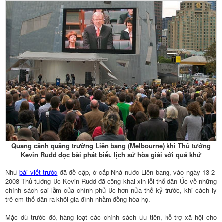
Quang cảnh quảng trường Liên bang (Melbourne) khi Thủ tướng
Kevin Rudd đọc bài phát biểu lịch sử hòa giải với quá khứ
Như
bài viết trước
đã đề cập, ở cấp Nhà nước Liên bang, vào ngày 13-2-
2008 Thủ tướng Úc Kevin Rudd đã công khai xin lỗi thổ dân Úc về những
chính sách sai lầm của chính phủ Úc hơn nửa thế kỷ trước, khi cách ly
trẻ em thổ dân ra khỏi gia đình nhằm đồng hòa họ.
Mặc dù trước đó, hàng loạt các chính sách ưu tiên, hỗ trợ xã hội cho