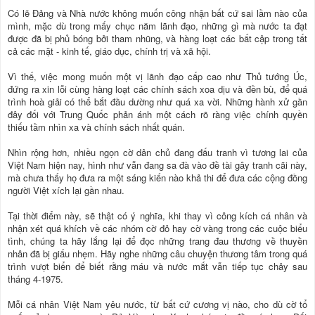
Có lẽ Đảng và Nhà nước không muốn công nhận bất cứ sai lầm nào của
mình, mặc dù trong mấy chục năm lãnh đạo, những gì mà nước ta đạt
được đã bị phủ bóng bởi tham nhũng, và hàng loạt các bất cập trong tất
cả các mặt - kinh tế, giáo dục, chính trị và xã hội.
Vì thế, việc mong muốn một vị lãnh đạo cấp cao như Thủ tướng Úc,
đứng ra xin lỗi cùng hàng loạt các chính sách xoa dịu và đền bù, để quá
trình hoà giải có thể bắt đầu dường như quá xa vời. Những hành xử gần
đây đối với Trung Quốc phản ánh một cách rõ ràng việc chính quyền
thiếu tầm nhìn xa và chính sách nhất quán.
Nhìn rộng hơn, nhiều ngọn cờ dân chủ đang đấu tranh vì tương lai của
Việt Nam hiện nay, hình như vẫn đang sa đà vào đề tài gây tranh cãi này,
mà chưa thấy họ đưa ra một sáng kiến nào khả thi để đưa các cộng đồng
người Việt xích lại gần nhau.
Tại thời điểm này, sẽ thật có ý nghĩa, khi thay vì công kích cá nhân và
nhận xét quá khích về các nhóm cờ đỏ hay cờ vàng trong các cuộc biểu
tình, chúng ta hãy lắng lại để đọc những trang đau thương về thuyền
nhân đã bị giấu nhẹm. Hãy nghe những câu chuyện thương tâm trong quá
trình vượt biển để biết rằng máu và nước mắt vẫn tiếp tục chảy sau
tháng 4-1975.
Mỗi cá nhân Việt Nam yêu nước, từ bất cứ cương vị nào, cho dù cờ tổ