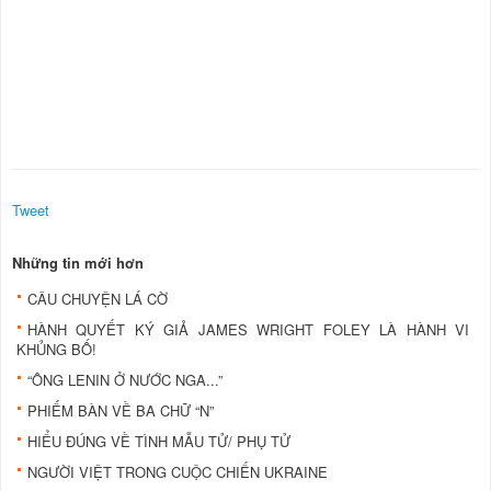
Tweet
Những tin mới hơn
CÂU CHUYỆN LÁ CỜ
HÀNH QUYẾT KÝ GIẢ JAMES WRIGHT FOLEY LÀ HÀNH VI
KHỦNG BỐ!
“ÔNG LENIN Ở NƯỚC NGA...”
PHIẾM BÀN VỀ BA CHỮ “N”
HIỂU ĐÚNG VỀ TÌNH MẪU TỬ/ PHỤ TỬ
NGƯỜI VIỆT TRONG CUỘC CHIẾN UKRAINE