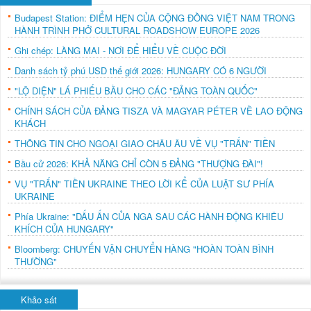
Budapest Station: ĐIỂM HẸN CỦA CỘNG ĐỒNG VIỆT NAM TRONG
HÀNH TRÌNH PHỞ CULTURAL ROADSHOW EUROPE 2026
Ghi chép: LÀNG MAI - NƠI ĐỂ HIỂU VỀ CUỘC ĐỜI
Danh sách tỷ phú USD thế giới 2026: HUNGARY CÓ 6 NGƯỜI
"LỘ DIỆN" LÁ PHIẾU BẦU CHO CÁC "ĐẢNG TOÀN QUỐC"
CHÍNH SÁCH CỦA ĐẢNG TISZA VÀ MAGYAR PÉTER VỀ LAO ĐỘNG
KHÁCH
THÔNG TIN CHO NGOẠI GIAO CHÂU ÂU VỀ VỤ "TRẤN" TIỀN
Bầu cử 2026: KHẢ NĂNG CHỈ CÒN 5 ĐẢNG "THƯỢNG ĐÀI"!
VỤ "TRẤN" TIỀN UKRAINE THEO LỜI KỂ CỦA LUẬT SƯ PHÍA
UKRAINE
Phía Ukraine: "DẤU ẤN CỦA NGA SAU CÁC HÀNH ĐỘNG KHIÊU
KHÍCH CỦA HUNGARY"
Bloomberg: CHUYẾN VẬN CHUYỂN HÀNG "HOÀN TOÀN BÌNH
THƯỜNG"
Khảo sát