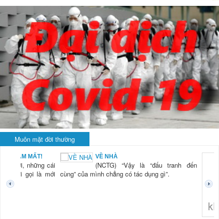
Muôn mặt đời thường
BẠN NAM MẤT!
VỀ NHÀ
TG) “Xời, những cái
(NCTG) “Vậy là “đấu tranh đến
tươi mới gọi là mới
cùng” của mình chẳng có tác dụng gì”.