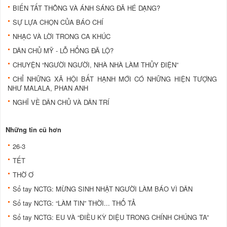
BIẾN TẤT THÔNG VÀ ÁNH SÁNG ĐÃ HÉ DẠNG?
SỰ LỰA CHỌN CỦA BÁO CHÍ
NHẠC VÀ LỜI TRONG CA KHÚC
DÂN CHỦ MỸ - LỖ HỔNG ĐÃ LỘ?
CHUYỆN “NGƯỜI NGƯỜI, NHÀ NHÀ LÀM THỦY ĐIỆN”
CHỈ NHỮNG XÃ HỘI BẤT HẠNH MỚI CÓ NHỮNG HIỆN TƯỢNG
NHƯ MALALA, PHAN ANH
NGHĨ VỀ DÂN CHỦ VÀ DÂN TRÍ
Những tin cũ hơn
26-3
TẾT
THỜ Ơ
Sổ tay NCTG: MỪNG SINH NHẬT NGƯỜI LÀM BÁO VÌ DÂN
Sổ tay NCTG: “LÀM TIN” THỜI... THỔ TẢ
Sổ tay NCTG: EU VÀ “ĐIỀU KỲ DIỆU TRONG CHÍNH CHÚNG TA”