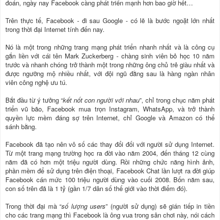
đoán, ngày nay Facebook càng phát triển mạnh hơn bao giờ hết…
Trên thực tế, Facebook - đi sau Google - có lẽ là bước ngoặt lớn nhất
trong thời đại Internet tính đến nay.
Nó là một trong những trang mạng phát triển nhanh nhất và là công cụ
gắn liền với cái tên Mark Zuckerberg - chàng sinh viên bỏ học 10 năm
trước và nhanh chóng trở thành một trong những ông chủ trẻ giàu nhất và
được ngưỡng mộ nhiều nhất, với đội ngũ đằng sau là hàng ngàn nhân
viên công nghệ ưu tú.
Bắt đầu từ ý tưởng “
kết nốt con người với nhau
”, chỉ trong chục năm phát
triển vũ bão, Facebook mua trọn Instagram, WhatsApp, và trở thành
quyền lực mềm đáng sợ trên Internet, chỉ Google và Amazon có thể
sánh bằng.
Facebook đã tạo nên vô số các thay đổi đối với người sử dụng Internet.
Từ một trang mạng trường học ra đời vào năm 2004, đến tháng 12 cùng
năm đã có hơn một triệu người dùng. Rồi những chức năng hình ảnh,
phần mềm để sử dụng trên điện thoại, Facebook Chat lần lượt ra đời giúp
Facebook cán mức 100 triệu người dùng vào cuối 2008. Bốn năm sau,
con số trên đã là 1 tỷ (gần 1/7 dân số thế giới vào thời điểm đó).
Trong thời đại mà “
số lượng users
” (người sử dụng) sẽ gián tiếp in tiền
cho các trang mạng thì Facebook là ông vua trong sân chơi này, nói cách