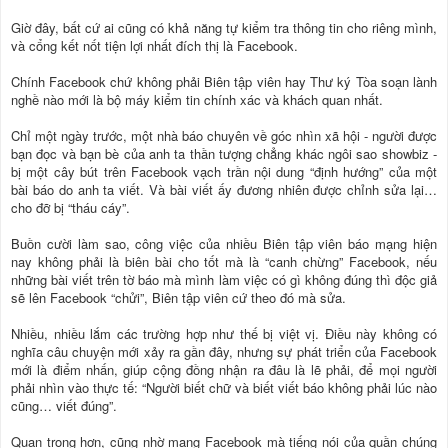
Giờ đây, bất cứ ai cũng có khả năng tự kiểm tra thông tin cho riêng mình,
và cổng kết nốt tiện lợi nhất đích thị là Facebook.
Chính Facebook chứ không phải Biên tập viên hay Thư ký Tòa soạn lành
nghề nào mới là bộ máy kiểm tin chính xác và khách quan nhất.
Chỉ một ngày trước, một nhà báo chuyên về góc nhìn xã hội - người được
bạn đọc và bạn bè của anh ta thần tượng chẳng khác ngôi sao showbiz -
bị một cây bút trên Facebook vạch trần nội dung “định hướng” của một
bài báo do anh ta viết. Và bài viết ấy đương nhiên được chỉnh sửa lại…
cho đỡ bị “tháu cáy”.
Buồn cười làm sao, công việc của nhiều Biên tập viên báo mạng hiện
nay không phải là biên bài cho tốt mà là “canh chừng” Facebook, nếu
những bài viết trên tờ báo mà mình làm việc có gì không đúng thì độc giả
sẽ lên Facebook “chửi”, Biên tập viên cứ theo đó mà sửa.
Nhiều, nhiều lắm các trường hợp như thế bị việt vị. Điều này không có
nghĩa câu chuyện mới xảy ra gần đây, nhưng sự phát triển của Facebook
mới là điểm nhấn, giúp cộng đồng nhận ra đâu là lẽ phải, để mọi người
phải nhìn vào thực tế: “Người biết chữ và biết viết báo không phải lúc nào
cũng… viết đúng”.
Quan trọng hơn, cũng nhờ mạng Facebook mà tiếng nói của quần chúng