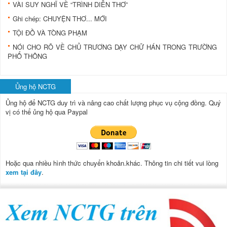
VÀI SUY NGHĨ VỀ “TRÌNH DIỄN THƠ”
Ghi chép: CHUYỆN THƠ... MỚI
TỘI ĐỒ VÀ TÒNG PHẠM
NÓI CHO RÕ VỀ CHỦ TRƯƠNG DẠY CHỮ HÁN TRONG TRƯỜNG
PHỔ THÔNG
Ủng hộ NCTG
Ủng hộ để NCTG duy trì và nâng cao chất lượng phục vụ cộng đồng.
Quý
vị có thể ủng hộ qua Paypal
Hoặc qua nhiều hình thức chuyển khoản.khác. Thông tin chi tiết vui lòng
xem tại đây
.