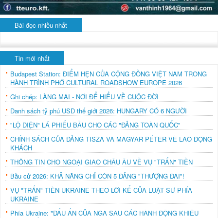
Bài đọc nhiều nhất
Tin mới nhất
Budapest Station: ĐIỂM HẸN CỦA CỘNG ĐỒNG VIỆT NAM TRONG
HÀNH TRÌNH PHỞ CULTURAL ROADSHOW EUROPE 2026
Ghi chép: LÀNG MAI - NƠI ĐỂ HIỂU VỀ CUỘC ĐỜI
Danh sách tỷ phú USD thế giới 2026: HUNGARY CÓ 6 NGƯỜI
"LỘ DIỆN" LÁ PHIẾU BẦU CHO CÁC "ĐẢNG TOÀN QUỐC"
CHÍNH SÁCH CỦA ĐẢNG TISZA VÀ MAGYAR PÉTER VỀ LAO ĐỘNG
KHÁCH
THÔNG TIN CHO NGOẠI GIAO CHÂU ÂU VỀ VỤ "TRẤN" TIỀN
Bầu cử 2026: KHẢ NĂNG CHỈ CÒN 5 ĐẢNG "THƯỢNG ĐÀI"!
VỤ "TRẤN" TIỀN UKRAINE THEO LỜI KỂ CỦA LUẬT SƯ PHÍA
UKRAINE
Phía Ukraine: "DẤU ẤN CỦA NGA SAU CÁC HÀNH ĐỘNG KHIÊU