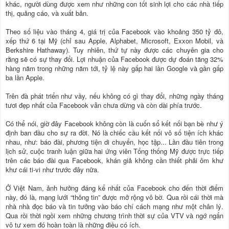
khác, người dùng được xem như những con tốt sinh lợi cho các nhà tiếp
thị, quảng cáo, và xuất bản.
Theo số liệu vào tháng 4, giá trị của Facebook vào khoảng 350 tỷ đô,
xếp thứ 6 tại Mỹ (chỉ sau Apple, Alphabet, Microsoft, Exxon Mobil, và
Berkshire Hathaway). Tuy nhiên, thứ tự này được các chuyên gia cho
rằng sẽ có sự thay đổi. Lợi nhuận của Facebook được dự đoán tăng 32%
hàng năm trong những năm tới, tỷ lệ này gấp hai lần Google và gần gấp
ba lần Apple.
Trên đà phát triển như vầy, nếu không có gì thay đổi, những ngày tháng
tươi đẹp nhất của Facebook vẫn chưa dừng và còn dài phía trước.
Có thể nói, giờ đây Facebook không còn là cuốn sổ kết nối bạn bè như ý
định ban đầu cho sự ra đời. Nó là chiếc cầu kết nối vô số tiện ích khác
nhau, như: báo đài, phương tiện di chuyển, học tập... Lần đầu tiên trong
lịch sử, cuộc tranh luận giữa hai ứng viên Tổng thống Mỹ được trực tiếp
trên các báo đài qua Facebook, khán giả không cần thiết phải ôm khư
khư cái ti-vi như trước đây nữa.
Ở Việt Nam, ảnh hưởng đáng kể nhất của Facebook cho đến thời điểm
này, đó là, mạng lưới “thông tin” được mở rộng vô bờ. Qua rồi cái thời mà
nhà nhà đọc báo và tin tưởng vào báo chí cách mạng như một chân lý.
Qua rồi thời ngồi xem những chương trình thời sự của VTV và ngớ ngẩn
vô tư xem đó hoàn toàn là những điều có ích.