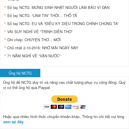
Sổ tay NCTG: MỪNG SINH NHẬT NGƯỜI LÀM BÁO VÌ DÂN
Sổ tay NCTG: “LÀM TIN” THỜI... THỔ TẢ
Sổ tay NCTG: EU VÀ “ĐIỀU KỲ DIỆU TRONG CHÍNH CHÚNG TA”
VÀI SUY NGHĨ VỀ “TRÌNH DIỄN THƠ”
Ghi chép: CHUYỆN THƠ... MỚI
Chủ nhật 2-10-2016: NHỚ MÃI NGÀY NÀY
71 NĂM NGHĨ VỀ “VẬN NƯỚC”
Ủng hộ NCTG
Ủng hộ để NCTG duy trì và nâng cao chất lượng phục vụ cộng đồng.
Quý
vị có thể ủng hộ qua Paypal
Hoặc qua nhiều hình thức chuyển khoản.khác. Thông tin chi tiết vui lòng
xem tại đây
.