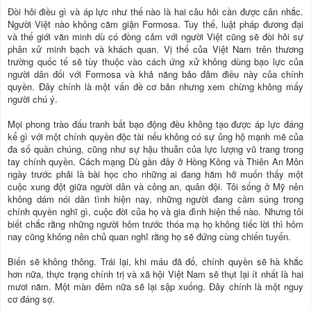
Đòi hỏi điều gì và áp lực như thế nào là hai câu hỏi cần được cân nhắc.
Người Việt nào không căm giận Formosa. Tuy thế, luật pháp đương đại
và thế giới văn minh dù có đồng cảm với người Việt cũng sẽ đòi hỏi sự
phân xử minh bạch và khách quan. Vị thế của Việt Nam trên thương
trường quốc tế sẽ tùy thuộc vào cách ứng xử không dùng bạo lực của
người dân đối với Formosa và khả năng bảo đảm điều này của chính
quyền. Đây chính là một vấn đề cơ bản nhưng xem chừng không mấy
người chú ý.
Mọi phong trào đấu tranh bất bạo động đều không tạo được áp lực đáng
kể gì với một chính quyền độc tài nếu không có sự ủng hộ mạnh mẽ của
đa số quần chúng, cũng như sự hậu thuẫn của lực lượng vũ trang trong
tay chính quyền. Cách mạng Dù gần đây ở Hồng Kông và Thiên An Môn
ngày trước phải là bài học cho những ai đang hăm hở muốn thấy một
cuộc xung đột giữa người dân và công an, quân đội. Tôi sống ở Mỹ nên
không dám nói dân tình hiện nay, những người đang cầm súng trong
chính quyền nghĩ gì, cuộc đời của họ và gia đình hiện thế nào. Nhưng tôi
biết chắc rằng những người hôm trước thóa mạ họ không tiếc lời thì hôm
nay cũng không nên chủ quan nghĩ rằng họ sẽ đứng cùng chiến tuyến.
Biến sẽ không thông. Trái lại, khi máu đã đổ, chính quyền sẽ hà khắc
hơn nữa, thực trạng chính trị và xã hội Việt Nam sẽ thụt lại ít nhất là hai
mươi năm. Một màn đêm nữa sẽ lại sập xuống. Đây chính là một nguy
cơ đáng sợ.