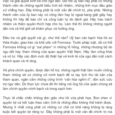
việc và giải quyết sinh kế cho ngư dân. Đòi hỏi ủy ban này phải có những
thành viên do những người biểu tình bổ nhiệm, những linh mục đầu giáo
xứ chẳng hạn. Đây không phải là một vấn đề chính trị, phe phái. Những
thành viên của ủy ban này có công tâm hay bị ngoại bang giật giây hay
không thì hãy để báo chí và công luận tự do đánh giá. Hãy trao trách
nhiệm và thẩm quyền thích hợp cho họ. Làm thế thì không những người
dân mà cả thế giới sẽ khâm phục và hưởng ứng.
Điều tra và giải quyết cái gì, như thế nào? Uỷ ban cần bạch hóa hồ sơ
thỏa thuận, giao kèo và khế ước với Formosa. Trước pháp luật, rất có thể
Formosa không có gì “
sai phạm
” vì những lỗ hổng, những nhượng bộ do
ngu dốt hay tham nhũng của quan quyền Việt Nam. Hãy làm công khai
và vô tư. Hãy xác định mức độ thiệt hại về kinh tế của ngư dân một cách
khách quan và rõ ràng.
Về phía chính quyền, được dân hỗ trợ, những người thật tâm muốn chống
tham nhũng sẽ có chứng cớ minh bạch để ra tay tịch thu tài sản của
tham quan, ngăn cấm những công trình “
văn hóa nghìn tỉ
”, dồn sức cứu
trợ ngư dân. Dù thực lực chưa đủ thì tiếng nói ủng hộ của quần chúng sẽ
làm chính quyền minh bạch và trong sạch hơn.
Thực tế chắc chắn không đơn giản như tôi vừa phát họa. Bon chen vì
quyền lợi và kết luận theo cảm tính là những điều không thể tránh được.
Nhưng ít nhất cũng phải có những cơ chế có khả năng không bị ràng
buộc bởi quyền lợi riêng tư. Đây không phải là một vấn đề chính trị mà