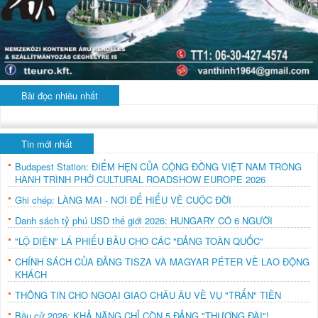
Bài đọc nhiều nhất
Tin mới nhất
Budapest Station: ĐIỂM HẸN CỦA CỘNG ĐỒNG VIỆT NAM TRONG
HÀNH TRÌNH PHỞ CULTURAL ROADSHOW EUROPE 2026
Ghi chép: LÀNG MAI - NƠI ĐỂ HIỂU VỀ CUỘC ĐỜI
Danh sách tỷ phú USD thế giới 2026: HUNGARY CÓ 6 NGƯỜI
"LỘ DIỆN" LÁ PHIẾU BẦU CHO CÁC "ĐẢNG TOÀN QUỐC"
CHÍNH SÁCH CỦA ĐẢNG TISZA VÀ MAGYAR PÉTER VỀ LAO ĐỘNG
KHÁCH
THÔNG TIN CHO NGOẠI GIAO CHÂU ÂU VỀ VỤ "TRẤN" TIỀN
Bầu cử 2026: KHẢ NĂNG CHỈ CÒN 5 ĐẢNG "THƯỢNG ĐÀI"!