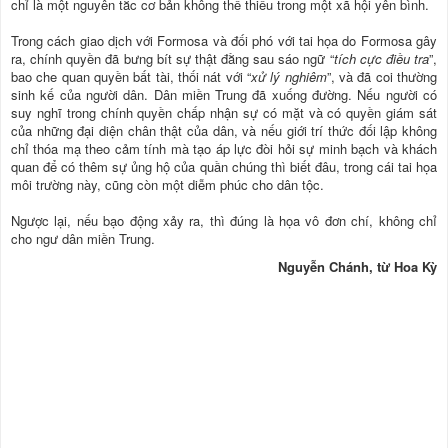
chỉ là một nguyên tắc cơ bản không thể thiếu trong một xã hội yên bình.
Trong cách giao dịch với Formosa và đối phó với tai họa do Formosa gây
ra, chính quyền đã bưng bít sự thật đằng sau sáo ngữ “
tích cực điều tra
”,
bao che quan quyền bất tài, thối nát với “
xử lý nghiêm
”, và đã coi thường
sinh kế của người dân. Dân miền Trung đã xuống đường. Nếu người có
suy nghĩ trong chính quyền chấp nhận sự có mặt và có quyền giám sát
của những đại diện chân thật của dân, và nếu giới trí thức đối lập không
chỉ thóa mạ theo cảm tính mà tạo áp lực đòi hỏi sự minh bạch và khách
quan để có thêm sự ủng hộ của quần chúng thì biết đâu, trong cái tai họa
môi trường này, cũng còn một diễm phúc cho dân tộc.
Ngược lại, nếu bạo động xảy ra, thì đúng là họa vô đơn chí, không chỉ
cho ngư dân miền Trung.
Nguyễn Chánh, từ Hoa Kỳ