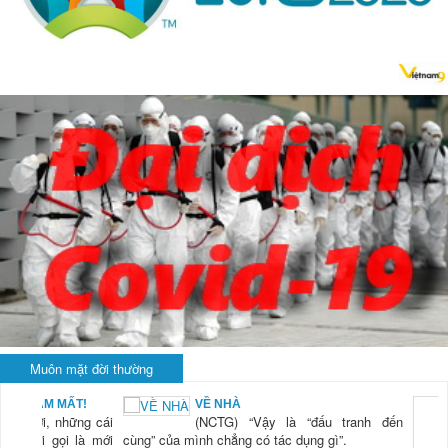
Muôn mặt đời thường
BẠN NAM MẤT!
VỀ NHÀ
TG) “Xời, những cái
(NCTG) “Vậy là “đấu tranh đến
tươi mới gọi là mới
cùng” của mình chẳng có tác dụng gì”.