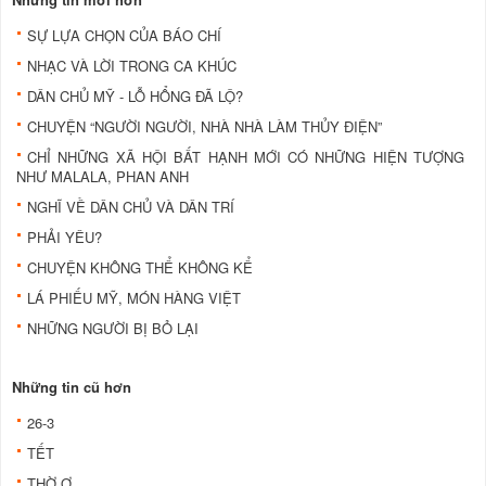
SỰ LỰA CHỌN CỦA BÁO CHÍ
NHẠC VÀ LỜI TRONG CA KHÚC
DÂN CHỦ MỸ - LỖ HỔNG ĐÃ LỘ?
CHUYỆN “NGƯỜI NGƯỜI, NHÀ NHÀ LÀM THỦY ĐIỆN”
CHỈ NHỮNG XÃ HỘI BẤT HẠNH MỚI CÓ NHỮNG HIỆN TƯỢNG
NHƯ MALALA, PHAN ANH
NGHĨ VỀ DÂN CHỦ VÀ DÂN TRÍ
PHẢI YÊU?
CHUYỆN KHÔNG THỂ KHÔNG KỂ
LÁ PHIẾU MỸ, MÓN HÀNG VIỆT
NHỮNG NGƯỜI BỊ BỎ LẠI
Những tin cũ hơn
26-3
TẾT
THỜ Ơ