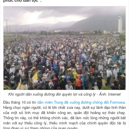
phúc cho dân tộc”.
Khi người dân xuống đường đòi quyền lợi và công lý - Ảnh: Internet
Đầu tháng 10 có tin
dân miền Trung đã xuống đường chống đối Formosa
.
Hàng chục ngàn người, có lẽ lớn nhất xưa nay, dưới sự lãnh đạo tinh thần
của một số linh mục đã khiến công an, quân đội hoảng sợ tháo chạy.
Thông tin này, có thể không chính xác, đã làm nức lòng những người bất
mãn với sự thiếu công lý, thiếu minh mạch của chính quyền độc tài bị
lũng đoạn vì sự tham nhũng của quan quyền.