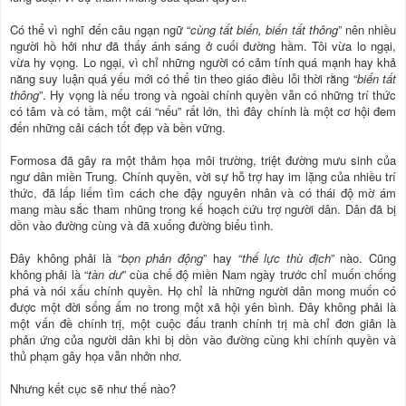
Có thể vì nghĩ đến câu ngạn ngữ “
cùng tất biến, biến tất thông
” nên nhiều
người hồ hởi như đã thấy ánh sáng ở cuối đường hầm. Tôi vừa lo ngại,
vừa hy vọng. Lo ngại, vì chỉ những người có cảm tính quá mạnh hay khả
năng suy luận quá yếu mới có thể tin theo giáo điều lỗi thời rằng “
biến tất
thông
”. Hy vọng là nếu trong và ngoài chính quyền vẫn có những trí thức
có tâm và có tầm, một cái “nếu” rất lớn, thì đây chính là một cơ hội đem
đến những cải cách tốt đẹp và bền vững.
Formosa đã gây ra một thảm họa môi trường, triệt đường mưu sinh của
ngư dân miền Trung. Chính quyền, vời sự hỗ trợ hay im lặng của nhiều trí
thức, đã lấp liếm tìm cách che đậy nguyên nhân và có thái độ mờ ám
mang màu sắc tham nhũng trong kế hoạch cứu trợ người dân. Dân đã bị
dồn vào đường cùng và đã xuống đường biểu tình.
Đây không phải là “
bọn phản động
” hay “
thế lực thù địch
” nào. Cũng
không phải là “
tàn dư
” cùa chế độ miền Nam ngày trước chỉ muốn chống
phá và nói xấu chính quyền. Họ chỉ là những người dân mong muốn có
được một đời sống ấm no trong một xã hội yên bình. Đây không phải là
một vấn đề chính trị, một cuộc đấu tranh chính trị mà chỉ đơn giản là
phản ứng của người dân khi bị dồn vào đường cùng khi chính quyền và
thủ phạm gây họa vẫn nhởn nhơ.
Nhưng kết cục sẽ như thế nào?