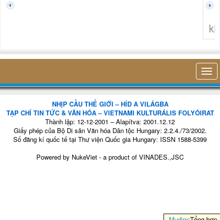
không 
NHỊP CẦU THẾ GIỚI – HÍD A VILÁGBA
TẠP CHÍ TIN TỨC & VĂN HÓA – VIETNAMI KULTURÁLIS FOLYÓIRAT
Thành lập: 12-12-2001 – Alapítva: 2001.12.12
Giấy phép của Bộ Di sản Văn hóa Dân tộc Hungary: 2.2.4./73/2002.
Số đăng kí quốc tế tại Thư viện Quốc gia Hungary: ISSN 1588-5399
Powered by
NukeViet
- a product of
VINADES.,JSC
Mudim
:Tổng hợp