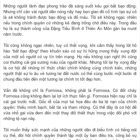
Những người lãnh đạo phong trào đã sáng suốt kêu gọi bất bạo động.
Nhưng chỉ cần vài người dân nóng nảy hay bọn gian đồ cố tình tạo sự cố
là sẽ không tránh được bạo động và đổ máu. Tôi sẽ không ngạc nhiên
nếu trong chính quyền có những kẻ đang trông chờ điều này. Trong đầu
họ là sự thành công của Đặng Tiểu Bình ở Thiên An Môn gần ba mươi
năm trước.
Tôi cũng không ngạc nhiên, tuy có thất vọng, khi cảm thấy trong lời hô
hào “
bất bạo động
” theo khuôn sáo có sự hí hửng mong thấy xung đột
của một số người có uy tín trên mạng. Họ nếu không cạn nghĩ thì cũng
coi thường cái giá xương máu của người khác. Nhưng tôi lại hy vọng đây
là cơ hội để những trí thức chân chính không cùng chính kiến, những
người thật sự lo âu về tương lai đất nước có thể cùng bước một bước đi
chung đầu tiên đến một tương lai chính trị tốt đẹp hơn.
Vấn đề không chỉ là Formosa, không phải là Formosa. Có đốt cháy
Formosa cũng không đem lại lợi ích thực tiễn gì. Formosa hiện nay chỉ là
cái gai trước mắt. Gốc rễ của mọi tai họa đều do ba tệ nạn của chính
quyền: thiếu minh bạch, bất tài và tham nhũng. Có thể đây là cơ hội để
vừa nhổ gai vừa đem đến một thay đổi thiết thực trong việc đối phó với
những tệ nạn này.
Tôi muốn thấy sức mạnh của những người dân đi biểu tình có tiếng nói
cụ thể, đòi hỏi chính quyền thành lập một ủy ban điều tra, công bố vụ