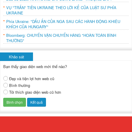
VỤ "TRẤN" TIỀN UKRAINE THEO LỜI KỂ CỦA LUẬT SƯ PHÍA
UKRAINE
Phía Ukraine: "DẤU ẤN CỦA NGA SAU CÁC HÀNH ĐỘNG KHIÊU
KHÍCH CỦA HUNGARY"
Bloomberg: CHUYẾN VẬN CHUYỂN HÀNG "HOÀN TOÀN BÌNH
THƯỜNG"
Khảo sát
Bạn thấy giao diện web mới thế nào?
Đẹp và tiện lợi hơn web cũ
Bình thường
Tôi thích giao diện web cũ hơn