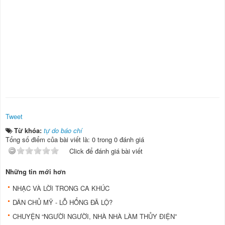
Tweet
Từ khóa:
tự do báo chí
Tổng số điểm của bài viết là: 0 trong 0 đánh giá
Click để đánh giá bài viết
Những tin mới hơn
NHẠC VÀ LỜI TRONG CA KHÚC
DÂN CHỦ MỸ - LỖ HỔNG ĐÃ LỘ?
CHUYỆN “NGƯỜI NGƯỜI, NHÀ NHÀ LÀM THỦY ĐIỆN”