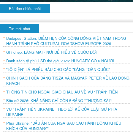
Bài đọc nhiều nhất
Tin mới nhất
Budapest Station: ĐIỂM HẸN CỦA CỘNG ĐỒNG VIỆT NAM TRONG
HÀNH TRÌNH PHỞ CULTURAL ROADSHOW EUROPE 2026
Ghi chép: LÀNG MAI - NƠI ĐỂ HIỂU VỀ CUỘC ĐỜI
Danh sách tỷ phú USD thế giới 2026: HUNGARY CÓ 6 NGƯỜI
"LỘ DIỆN" LÁ PHIẾU BẦU CHO CÁC "ĐẢNG TOÀN QUỐC"
CHÍNH SÁCH CỦA ĐẢNG TISZA VÀ MAGYAR PÉTER VỀ LAO ĐỘNG
KHÁCH
THÔNG TIN CHO NGOẠI GIAO CHÂU ÂU VỀ VỤ "TRẤN" TIỀN
Bầu cử 2026: KHẢ NĂNG CHỈ CÒN 5 ĐẢNG "THƯỢNG ĐÀI"!
VỤ "TRẤN" TIỀN UKRAINE THEO LỜI KỂ CỦA LUẬT SƯ PHÍA
UKRAINE
Phía Ukraine: "DẤU ẤN CỦA NGA SAU CÁC HÀNH ĐỘNG KHIÊU
KHÍCH CỦA HUNGARY"