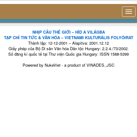
NHỊP CẦU THẾ GIỚI – HÍD A VILÁGBA
TẠP CHÍ TIN TỨC & VĂN HÓA – VIETNAMI KULTURÁLIS FOLYÓIRAT
Thành lập: 12-12-2001 – Alapítva: 2001.12.12
Giấy phép của Bộ Di sản Văn hóa Dân tộc Hungary: 2.2.4./73/2002.
Số đăng kí quốc tế tại Thư viện Quốc gia Hungary: ISSN 1588-5399
Powered by
NukeViet
- a product of
VINADES.,JSC