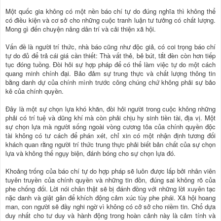
Một quốc gia không có một nền báo chí tự do đúng nghĩa thì không thể
có điều kiện và cơ sở cho những cuộc tranh luận tư tưởng có chất lượng.
Mong gì đến chuyện nâng dân trí và cải thiện xã hội.
Vấn đề là người trí thức, nhà báo cũng như độc giả, có coi trọng báo chí
tự do đủ để trả cái giá cần thiết: Thà vất thẻ, bẻ bút, tắt đèn còn hơn tiếp
tục đóng tuồng. Đòi hỏi sự hợp pháp để có thể làm việc tự do một cách
quang minh chính đại. Bảo đảm sự trung thực và chất lượng thông tin
bằng danh dự của chính mình trước công chúng chứ không phải sự bảo
kê của chính quyền.
Đây là một sự chọn lựa khó khăn, đòi hỏi người trong cuộc không những
phải có trí tuệ và dũng khí mà còn phải chịu hy sinh tiền tài, địa vị. Một
sự chọn lựa mà người sống ngoài vòng cương tỏa của chính quyền độc
tài không có tư cách để phán xét, chỉ xin có một nhận định tương đối
khách quan rằng người trí thức trung thực phải biết bản chất của sự chọn
lựa và không thể ngụy biện, đánh bóng cho sự chọn lựa đó.
Khoảng trống của báo chí tự do hợp pháp sẽ luôn được lấp bởi nhân viên
tuyên truyền của chính quyền và những tin đồn, đúng sai không rõ của
phe chống đối. Lời nói chân thật sẽ bị đánh đồng với những lời xuyên tạc
nặc danh và giật gân để khích động cảm xúc tùy phe phái. Xã hội hoang
man, con người sẽ đầy nghi ngờ vì không có cở sở cho niềm tin. Chổ dựa
duy nhất cho tư duy và hành động trong hoàn cảnh này là cảm tính và