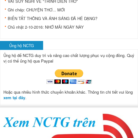
VÀI SUY NGHĨ VỀ “TRÌNH DIỄN THƠ”
Ghi chép: CHUYỆN THƠ... MỚI
BIẾN TẤT THÔNG VÀ ÁNH SÁNG ĐÃ HÉ DẠNG?
Chủ nhật 2-10-2016: NHỚ MÃI NGÀY NÀY
Ủng hộ NCTG
Ủng hộ để NCTG duy trì và nâng cao chất lượng phục vụ cộng đồng.
Quý
vị có thể ủng hộ qua Paypal
Hoặc qua nhiều hình thức chuyển khoản.khác. Thông tin chi tiết vui lòng
xem tại đây
.