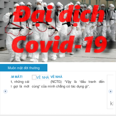
Muôn mặt đời thường
BẠN NAM MẤT!
VỀ NHÀ
TG) “Xời, những cái
(NCTG) “Vậy là “đấu tranh đến
tươi mới gọi là mới
cùng” của mình chẳng có tác dụng gì”.
không 