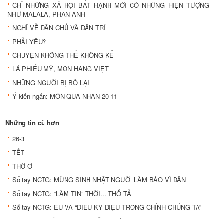
CHỈ NHỮNG XÃ HỘI BẤT HẠNH MỚI CÓ NHỮNG HIỆN TƯỢNG
NHƯ MALALA, PHAN ANH
NGHĨ VỀ DÂN CHỦ VÀ DÂN TRÍ
PHẢI YÊU?
CHUYỆN KHÔNG THỂ KHÔNG KỂ
LÁ PHIẾU MỸ, MÓN HÀNG VIỆT
NHỮNG NGƯỜI BỊ BỎ LẠI
Ý kiến ngắn: MÓN QUÀ NHÂN 20-11
Những tin cũ hơn
26-3
TẾT
THỜ Ơ
Sổ tay NCTG: MỪNG SINH NHẬT NGƯỜI LÀM BÁO VÌ DÂN
Sổ tay NCTG: “LÀM TIN” THỜI... THỔ TẢ
Sổ tay NCTG: EU VÀ “ĐIỀU KỲ DIỆU TRONG CHÍNH CHÚNG TA”