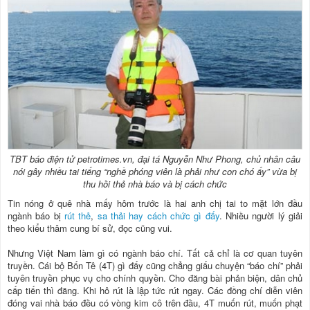
TBT báo điện tử petrotimes.vn, đại tá Nguyễn Như Phong, chủ nhân câu
nói gây nhiều tai tiếng “nghề phóng viên là phải như con chó ấy” vừa bị
thu hồi thẻ nhà báo và bị cách chức
Tin nóng ở quê nhà mấy hôm trước là hai anh chị tai to mặt lớn đầu
ngành báo bị
rút thẻ
,
sa thải hay cách chức gì đấy
. Nhiều người lý giải
theo kiểu thâm cung bí sử, đọc cũng vui.
Nhưng Việt Nam làm gì có ngành báo chí. Tất cả chỉ là cơ quan tuyên
truyền. Cái bộ Bốn Tê (4T) gì đấy cũng chẳng giấu chuyện “báo chí” phải
tuyên truyền phục vụ cho chính quyền. Cho đăng bài phản biện, dân chủ
cấp tiến thì đăng. Khi hô rút là lập tức rút ngay. Các đồng chí diễn viên
đóng vai nhà báo đều có vòng kim cô trên đầu, 4T muốn rút, muốn phạt