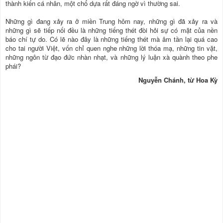
thành kiến cá nhân, một chổ dựa rất đáng ngờ vì thường sai.
Những gì đang xảy ra ở miền Trung hôm nay, những gì đã xảy ra và
những gì sẽ tiếp nối đều là những tiếng thét đòi hỏi sự có mặt của nền
báo chí tự do. Có lẽ nào đây là những tiếng thét mà âm tần lại quá cao
cho tai người Việt, vốn chỉ quen nghe những lời thóa mạ, những tin vặt,
những ngôn từ đạo đức nhàn nhạt, và những lý luận xà quành theo phe
phái?
Nguyễn Chánh, từ Hoa Kỳ