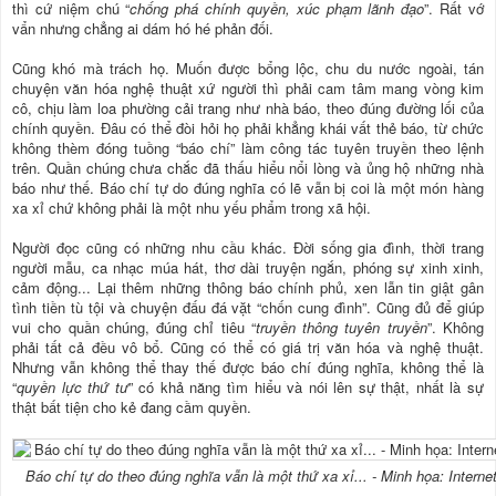
thì cứ niệm chú “
chống phá chính quyền, xúc phạm lãnh đạo
”. Rất vớ
vẩn nhưng chẳng ai dám hó hé phản đối.
Cũng khó mà trách họ. Muốn được bổng lộc, chu du nước ngoài, tán
chuyện văn hóa nghệ thuật xứ người thì phải cam tâm mang vòng kim
cô, chịu làm loa phường cải trang như nhà báo, theo đúng đường lối của
chính quyền. Đâu có thể đòi hỏi họ phải khẳng khái vất thẻ báo, từ chức
không thèm đóng tuồng “báo chí” làm công tác tuyên truyền theo lệnh
trên. Quần chúng chưa chắc đã thấu hiểu nổi lòng và ủng hộ những nhà
báo như thế. Báo chí tự do đúng nghĩa có lẽ vẫn bị coi là một món hàng
xa xỉ chứ không phải là một nhu yếu phẩm trong xã hội.
Người đọc cũng có những nhu cầu khác. Đời sống gia đình, thời trang
người mẫu, ca nhạc múa hát, thơ dài truyện ngắn, phóng sự xinh xinh,
cảm động... Lại thêm những thông báo chính phủ, xen lẫn tin giật gân
tình tiền tù tội và chuyện đấu đá vặt “chốn cung đình”. Cũng đủ để giúp
vui cho quần chúng, đúng chỉ tiêu “
truyền thông tuyên truyền
”. Không
phải tất cả đều vô bổ. Cũng có thể có giá trị văn hóa và nghệ thuật.
Nhưng vẫn không thể thay thế được báo chí đúng nghĩa, không thể là
“
quyền lực thứ tư
” có khả năng tìm hiểu và nói lên sự thật, nhất là sự
thật bất tiện cho kẻ đang cầm quyền.
Báo chí tự do theo đúng nghĩa vẫn là một thứ xa xỉ... - Minh họa: Interne