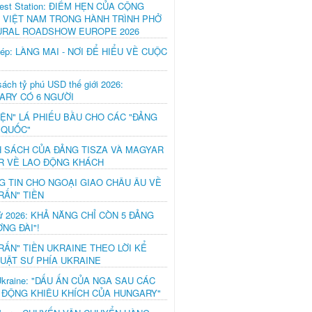
est Station: ĐIỂM HẸN CỦA CỘNG
 VIỆT NAM TRONG HÀNH TRÌNH PHỞ
URAL ROADSHOW EUROPE 2026
hép: LÀNG MAI - NƠI ĐỂ HIỂU VỀ CUỘC
ách tỷ phú USD thế giới 2026:
ARY CÓ 6 NGƯỜI
IỆN" LÁ PHIẾU BẦU CHO CÁC "ĐẢNG
 QUỐC"
H SÁCH CỦA ĐẢNG TISZA VÀ MAGYAR
R VỀ LAO ĐỘNG KHÁCH
G TIN CHO NGOẠI GIAO CHÂU ÂU VỀ
RẤN" TIỀN
ử 2026: KHẢ NĂNG CHỈ CÒN 5 ĐẢNG
NG ĐÀI"!
RẤN" TIỀN UKRAINE THEO LỜI KỂ
LUẬT SƯ PHÍA UKRAINE
Ukraine: "DẤU ẤN CỦA NGA SAU CÁC
 ĐỘNG KHIÊU KHÍCH CỦA HUNGARY"