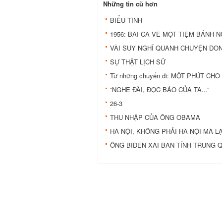
Những tin cũ hơn
BIỂU TÌNH
1956: BÀI CA VỀ MỘT TIỆM BÁNH NG
VÀI SUY NGHĨ QUANH CHUYỆN DON
SỰ THẬT LỊCH SỬ
Từ những chuyến đi: MỘT PHÚT CH
“NGHE ĐÀI, ĐỌC BÁO CỦA TA...”
26-3
THU NHẬP CỦA ÔNG OBAMA
HÀ NỘI, KHÔNG PHẢI HÀ NỘI MÀ LẠ
ÔNG BIDEN XÀI BÀN TÍNH TRUNG 