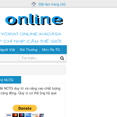
Đặt làm trang chủ
Người Việt
Đời Thường
Nhìn Ra TG
 hộ NCTG
để NCTG duy trì và nâng cao chất lượng
 cộng đồng.
Quý vị có thể ủng hộ qua