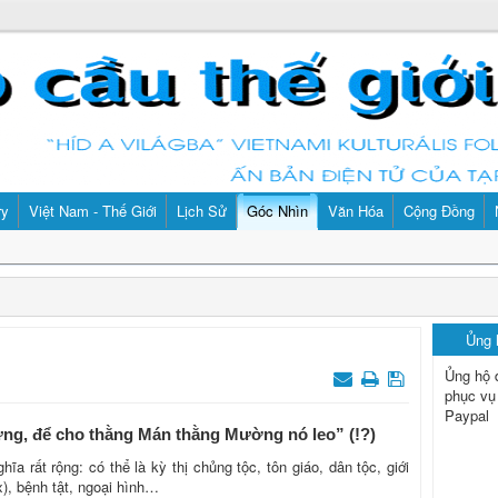
ry
Việt Nam - Thế Giới
Lịch Sử
Góc Nhìn
Văn Hóa
Cộng Đồng
Ủng
Ủng hộ 
phục vụ
Paypal
ừng, để cho thằng Mán thằng Mường nó leo” (!?)
a rất rộng: có thể là kỳ thị chủng tộc, tôn giáo, dân tộc, giới
x), bệnh tật, ngoại hình…