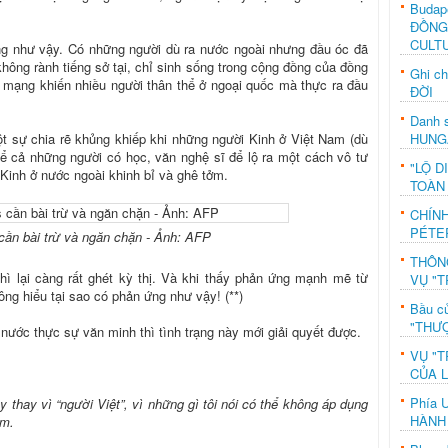
Budap
ĐỒNG
CULT
ng như vậy. Có những người dù ra nước ngoài nhưng đầu óc đã
không rành tiếng sở tại, chỉ sinh sống trong cộng đồng của đồng
Ghi c
 mạng khiến nhiều người thân thể ở ngoại quốc mà thực ra đầu
ĐỜI
Danh s
HUNG
t sự chia rẽ khủng khiếp khi những người Kinh ở Việt Nam (dù
kể cả những người có học, văn nghệ sĩ để lộ ra một cách vô tư
"LỘ D
Kinh ở nước ngoài khinh bỉ và ghê tởm.
TOÀN
CHÍN
PÉTE
 cần bài trừ và ngăn chặn - Ảnh: AFP
THÔN
hì lại càng rất ghét kỳ thị. Và khi thấy phản ứng mạnh mẽ từ
VỤ "T
ông hiểu tại sao có phản ứng như vậy! (**)
Bầu c
"THƯỢ
 nước thực sự văn minh thì tình trạng này mới giải quyết được.
VỤ "T
CỦA 
Phía 
ày thay vì “người Việt”, vì những gì tôi nói có thể không áp dụng
HÀNH
am.