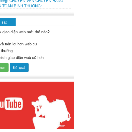
mberg: CHUYẾN VẬN CHUYỂN HÀNG
N TOÀN BÌNH THƯỜNG"
 sát
y giao diện web mới thế nào?
và tiện lợi hơn web cũ
 thường
thích giao diện web cũ hơn