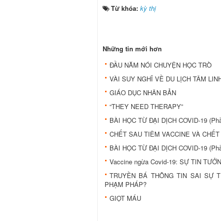
Từ khóa:
kỳ thị
Những tin mới hơn
ĐẦU NĂM NÓI CHUYỆN HỌC TRÒ
VÀI SUY NGHĨ VỀ DU LỊCH TÂM LIN
GIÁO DỤC NHÂN BẢN
“THEY NEED THERAPY”
BÀI HỌC TỪ ĐẠI DỊCH COVID-19 (Phầ
CHẾT SAU TIÊM VACCINE VÀ CHẾT
BÀI HỌC TỪ ĐẠI DỊCH COVID-19 (Phầ
Vaccine ngừa Covid-19: SỰ TIN TƯ
TRUYỀN BÁ THÔNG TIN SAI SỰ T
PHẠM PHÁP?
GIỌT MÁU