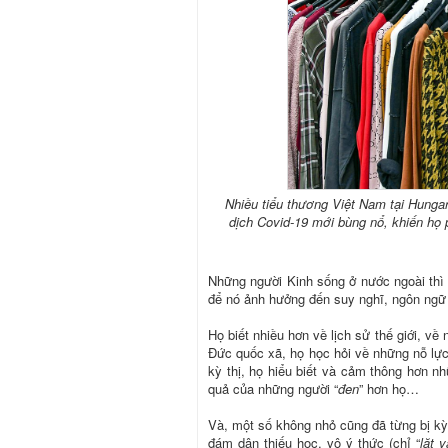
Nhiều tiểu thương Việt Nam tại Hungar
dịch Covid-19 mới bùng nổ, khiến họ p
Những người Kinh sống ở nước ngoài thì c
để nó ảnh hưởng đến suy nghĩ, ngôn ngữ
Họ biết nhiều hơn về lịch sử thế giới, v
Đức quốc xã, họ học hỏi về những nỗ lực
kỳ thị, họ hiểu biết và cảm thông hơn 
quả của những người “
đen
” hơn họ…
Và, một số không nhỏ cũng đã từng bị kỳ t
đám dân thiếu học, vô ý thức (chỉ “
lặt v