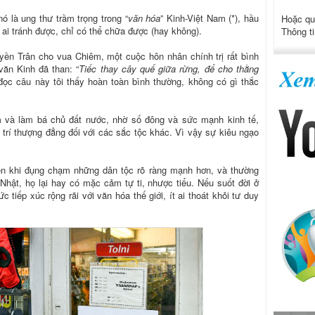
nó là ung thư trầm trọng trong “
văn hóa
” Kinh-Việt Nam (*), hầu
Hoặc qu
 ai tránh được, chỉ có thể chữa được (hay không).
Thông ti
ền Trân cho vua Chiêm, một cuộc hôn nhân chính trị rất bình
văn Kinh đã than: “
Tiếc thay cây quế giữa rừng, để cho thằng
 đọc câu này tôi thấy hoàn toàn bình thường, không có gì thắc
m và làm bá chủ đất nước, nhờ số đông và sức mạnh kinh tế,
ị trí thượng đẳng đối với các sắc tộc khác. Vì vậy sự kiêu ngạo
n khi đụng chạm những dân tộc rõ ràng mạnh hơn, và thường
 Nhật, họ lại hay có mặc cảm tự ti, nhược tiểu. Nếu suốt đời ở
c tiếp xúc rộng rãi với văn hóa thế giới, ít ai thoát khỏi tư duy