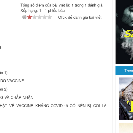
Tổng số điểm của bài viết là: 1 trong 1 đánh giá
Xếp hạng:
1
-
1
phiếu bầu
Click để đánh giá bài viết
H
Theo
n 1)
 DO VACCINE
n 2)
ỞNG VÀ CHẤP NHẬN
HẬT VỀ VACCINE KHÁNG COVID-19 CÓ NÊN BỊ COI LÀ