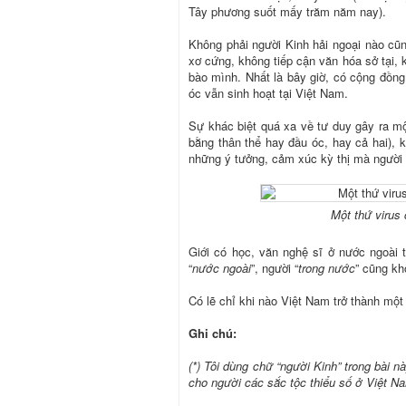
Tây phương suốt mấy trăm năm nay).
Không phải người Kinh hải ngoại nào cũ
xơ cứng, không tiếp cận văn hóa sở tại, 
bào mình. Nhất là bây giờ, có cộng đồng
óc vẫn sinh hoạt tại Việt Nam.
Sự khác biệt quá xa về tư duy gây ra mộ
bằng thân thể hay đầu óc, hay cả hai), 
những ý tưởng, cảm xúc kỳ thị mà người 
Một thứ virus
Giới có học, văn nghệ sĩ ở nước ngoài t
“
nước ngoài
”, người “
trong nước
” cũng kh
Có lẽ chỉ khi nào Việt Nam trở thành một
Ghi chú:
(*) Tôi dùng chữ “người Kinh” trong bài n
cho người các sắc tộc thiểu số ở Việt N