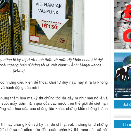
y cũng bị kỳ thị dưới hình thức và mức độ khác nhau khi đại
hải trương biển “Chúng tôi là Việt Nam” - Ảnh: Marjai János
(24.hu)
ó những điều kiện để thoát khỏi tư duy này, hay ít ra là không
 và hành động của mình.
ề những thảm họa mà kỳ thị chủng tộc đã gây ra như nạn nô lệ và
 suốt mấy trăm năm qua của các nước trên thế giới để diệt nạn
Bài 
những văn hóa của các chủng tộc khác, chứng kiến những thành
Tin 
hị hay chứng kiến sự kỳ thị, dù chỉ lặt vặt, thường là từ những
ặt
” nhờ sự cố gắng sửa đổi, ngăn chặn kỳ thị trong các xã hội