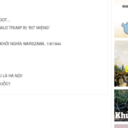
ỌT...
ALD TRUMP BỊ “BỊT MIỆNG”
O KHỞI NGHĨA WARSZAWA, 1/8/1944
I LÀ HÀ NỘI!
QUỐC?