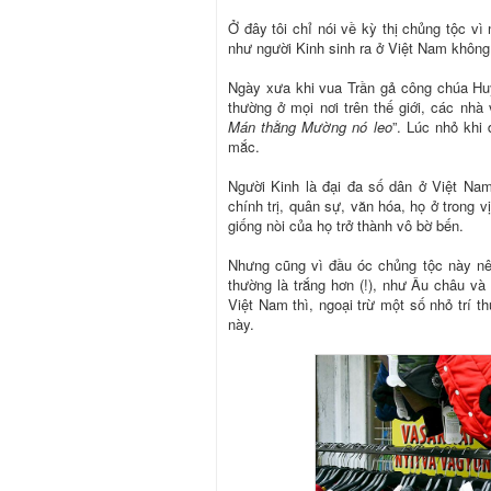
Ở đây tôi chỉ nói về kỳ thị chủng tộc vì 
như người Kinh sinh ra ở Việt Nam không
Ngày xưa khi vua Trần gả công chúa Huy
thường ở mọi nơi trên thế giới, các nhà 
Mán thằng Mường nó leo
”. Lúc nhỏ khi
mắc.
Người Kinh là đại đa số dân ở Việt Na
chính trị, quân sự, văn hóa, họ ở trong v
giống nòi của họ trở thành vô bờ bến.
Nhưng cũng vì đầu óc chủng tộc này nê
thường là trắng hơn (!), như Âu châu và
Việt Nam thì, ngoại trừ một số nhỏ trí thứ
này.