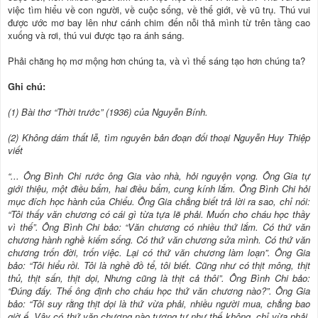
việc tìm hiểu về con người, về cuộc sống, về thế giới, về vũ trụ. Thú vui
được ước mơ bay lên như cánh chim đến nỗi thả mình từ trên tầng cao
xuống và rơi, thú vui được tạo ra ánh sáng.
Phải chăng họ mơ mộng hơn chúng ta, và vì thế sáng tạo hơn chúng ta?
Ghi chú:
(1) Bài thơ “Thời trước” (1936) của Nguyễn Bính.
(2) Không dám thất lễ, tìm nguyên bản đoạn đối thoại Nguyễn Huy Thiệp
viết
“... Ông Bình Chi rước ông Gia vào nhà, hỏi nguyện vọng. Ông Gia tự
giới thiệu, một điều bẩm, hai điều bẩm, cung kính lắm. Ông Bình Chi hỏi
mục đích học hành của Chiểu. Ông Gia chẳng biết trả lời ra sao, chỉ nói:
“Tôi thấy văn chương có cái gì từa tựa lẽ phải. Muốn cho cháu học thầy
vì thế”. Ông Bình Chi bảo: “Văn chương có nhiều thứ lắm. Có thứ văn
chương hành nghề kiếm sống. Có thứ văn chương sửa mình. Có thứ văn
chương trốn đời, trốn việc. Lại có thứ văn chương làm loạn”. Ông Gia
bảo: “Tôi hiểu rồi. Tôi là nghề đồ tể, tôi biết. Cũng như có thịt mông, thịt
thủ, thịt sấn, thịt dọi, Nhưng cũng là thịt cả thôi”. Ông Bình Chi bảo:
“Ðúng đấy. Thế ông định cho cháu học thứ văn chương nào?”. Ông Gia
bảo: “Tôi suy rằng thịt dọi là thứ vừa phải, nhiều người mua, chẳng bao
giờ ế. Vậy có thứ văn chương nào tương tự như thế không, chỉ vừa phải,