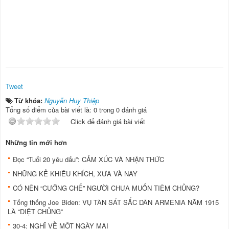
Tweet
Từ khóa:
Nguyễn Huy Thiệp
Tổng số điểm của bài viết là: 0 trong 0 đánh giá
Click để đánh giá bài viết
Những tin mới hơn
Đọc “Tuổi 20 yêu dấu”: CẢM XÚC VÀ NHẬN THỨC
NHỮNG KẺ KHIÊU KHÍCH, XƯA VÀ NAY
CÓ NÊN “CƯỠNG CHẾ” NGƯỜI CHƯA MUỐN TIÊM CHỦNG?
Tổng thống Joe Biden: VỤ TÀN SÁT SẮC DÂN ARMENIA NĂM 1915
LÀ “DIỆT CHỦNG”
30-4: NGHĨ VỀ MỘT NGÀY MAI