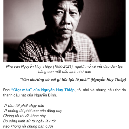
Nhà văn Nguyễn Huy Thiệp (1950-2021), người mổ xẻ vết đau dân tộc
bằng con mắt sắc lạnh như dao
“Văn chương có cái gì từa tựa lẽ phải” (Nguyễn Huy Thiệp)
Đọc
“Giọt máu” của Nguyễn Huy Thiệp
, tôi nhớ về những câu thơ đã
thành câu hát của Nguyễn Bính.
Vì tằm tôi phải chạy dâu
Vì chồng tôi phải qua cầu đắng cay
Chồng tôi thi đỗ khoa này
Bõ công kinh sử từ ngày lấy tôi
Kẻo không rồi chúng bạn cười