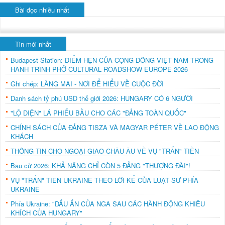
Bài đọc nhiều nhất
Tin mới nhất
Budapest Station: ĐIỂM HẸN CỦA CỘNG ĐỒNG VIỆT NAM TRONG
HÀNH TRÌNH PHỞ CULTURAL ROADSHOW EUROPE 2026
Ghi chép: LÀNG MAI - NƠI ĐỂ HIỂU VỀ CUỘC ĐỜI
Danh sách tỷ phú USD thế giới 2026: HUNGARY CÓ 6 NGƯỜI
"LỘ DIỆN" LÁ PHIẾU BẦU CHO CÁC "ĐẢNG TOÀN QUỐC"
CHÍNH SÁCH CỦA ĐẢNG TISZA VÀ MAGYAR PÉTER VỀ LAO ĐỘNG
KHÁCH
THÔNG TIN CHO NGOẠI GIAO CHÂU ÂU VỀ VỤ "TRẤN" TIỀN
Bầu cử 2026: KHẢ NĂNG CHỈ CÒN 5 ĐẢNG "THƯỢNG ĐÀI"!
VỤ "TRẤN" TIỀN UKRAINE THEO LỜI KỂ CỦA LUẬT SƯ PHÍA
UKRAINE
Phía Ukraine: "DẤU ẤN CỦA NGA SAU CÁC HÀNH ĐỘNG KHIÊU
KHÍCH CỦA HUNGARY"