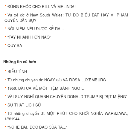
ĐỪNG KHÓC CHO BILL VÀ MELINDA!
Vụ xé cờ ở New South Wales: TỰ DO BIỂU ĐẠT HAY VI PHẠM
QUYỀN DÂN SỰ?
NỖI NIỀM NẾU ĐƯỢC KỂ RA...
“TAY NHANH HƠN NÃO”
QUY-BA
Những tin cũ hơn
BIỂU TÌNH
Từ những chuyến đi: NGÀY 8/3 VÀ ROSA LUXEMBURG
1956: BÀI CA VỀ MỘT TIỆM BÁNH NGỌT...
VÀI SUY NGHĨ QUANH CHUYỆN DONALD TRUMP BỊ “BỊT MIỆNG”
SỰ THẬT LỊCH SỬ
Từ những chuyến đi: MỘT PHÚT CHO KHỞI NGHĨA WARSZAWA,
1/8/1944
“NGHE ĐÀI, ĐỌC BÁO CỦA TA...”