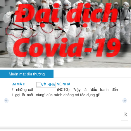
Muôn mặt đời thường
BẠN NAM MẤT!
VỀ NHÀ
TG) “Xời, những cái
(NCTG) “Vậy là “đấu tranh đến
tươi mới gọi là mới
cùng” của mình chẳng có tác dụng gì”.
không 