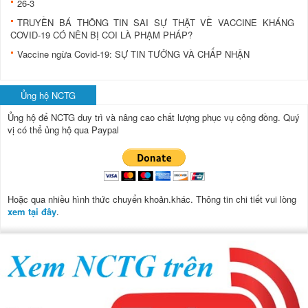
26-3
TRUYỀN BÁ THÔNG TIN SAI SỰ THẬT VỀ VACCINE KHÁNG
COVID-19 CÓ NÊN BỊ COI LÀ PHẠM PHÁP?
Vaccine ngừa Covid-19: SỰ TIN TƯỞNG VÀ CHẤP NHẬN
Ủng hộ NCTG
Ủng hộ để NCTG duy trì và nâng cao chất lượng phục vụ cộng đồng.
Quý
vị có thể ủng hộ qua Paypal
Hoặc qua nhiều hình thức chuyển khoản.khác. Thông tin chi tiết vui lòng
xem tại đây
.