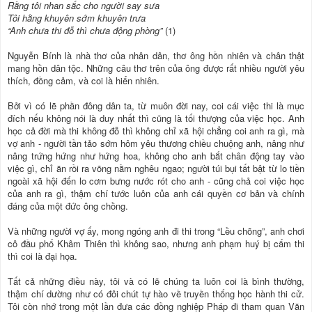
Rằng tôi nhan sắc cho người say sưa
Tôi hằng khuyên sớm khuyên trưa
“Anh chưa thi đỗ thì chưa động phòng”
(1)
Nguyễn Bính là nhà thơ của nhân dân, thơ ông hồn nhiên và chân thật
mang hồn dân tộc. Những câu thơ trên của ông được rất nhiều người yêu
thích, đồng cảm, và coi là hiển nhiên.
Bởi vì có lẽ phần đông dân ta, từ muôn đời nay, coi cái việc thi là mục
đích nếu không nói là duy nhất thì cũng là tối thượng của việc học. Anh
học cả đời mà thi không đỗ thì không chỉ xã hội chẳng coi anh ra gì, mà
vợ anh - người tần tảo sớm hôm yêu thương chiều chuộng anh, nâng như
nâng trứng hứng như hứng hoa, không cho anh bắt chân động tay vào
việc gì, chỉ ăn rồi ra võng nằm nghêu ngao; người túi bụi tất bật từ lo tiền
ngoài xã hội đến lo cơm bưng nước rót cho anh - cũng chả coi việc học
của anh ra gì, thậm chí tước luôn của anh cái quyền cơ bản và chính
đáng của một đức ông chồng.
Và những người vợ ấy, mong ngóng anh đi thi trong “Lều chõng”, anh chơi
cô đầu phố Khâm Thiên thì không sao, nhưng anh phạm huý bị cấm thi
thì coi là đại họa.
Tất cả những điều này, tôi và có lẽ chúng ta luôn coi là bình thường,
thậm chí dường như có đôi chút tự hào về truyền thống học hành thi cử.
Tôi còn nhớ trong một lần đưa các đồng nghiệp Pháp đi tham quan Văn