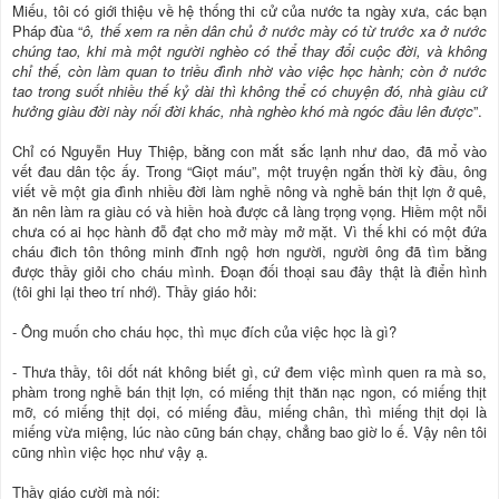
Miếu, tôi có giới thiệu về hệ thống thi cử của nước ta ngày xưa, các bạn
Pháp đùa “
ô, thế xem ra nền dân chủ ở nước mày có từ trước xa ở nước
chúng tao, khi mà một người nghèo có thể thay đổi cuộc đời, và không
chỉ thế, còn làm quan to triều đình nhờ vào việc học hành; còn ở nước
tao trong suốt nhiều thế kỷ dài thì không thể có chuyện đó, nhà giàu cứ
hưởng giàu đời này nối đời khác, nhà nghèo khó mà ngóc đầu lên được
”.
Chỉ có Nguyễn Huy Thiệp, bằng con mắt sắc lạnh như dao, đã mổ vào
vết đau dân tộc ấy. Trong “Giọt máu”, một truyện ngắn thời kỳ đầu, ông
viết về một gia đình nhiều đời làm nghề nông và nghề bán thịt lợn ở quê,
ăn nên làm ra giàu có và hiền hoà được cả làng trọng vọng. Hiềm một nỗi
chưa có ai học hành đỗ đạt cho mở mày mở mặt. Vì thế khi có một đứa
cháu đich tôn thông minh đĩnh ngộ hơn người, người ông đã tìm bằng
được thầy giỏi cho cháu mình. Đoạn đối thoại sau đây thật là điển hình
(tôi ghi lại theo trí nhớ). Thầy giáo hỏi:
- Ông muốn cho cháu học, thì mục đích của việc học là gì?
- Thưa thầy, tôi dốt nát không biết gì, cứ đem việc mình quen ra mà so,
phàm trong nghề bán thịt lợn, có miếng thịt thăn nạc ngon, có miếng thịt
mỡ, có miếng thịt dọi, có miếng đầu, miếng chân, thì miếng thịt dọi là
miếng vừa miệng, lúc nào cũng bán chạy, chẳng bao giờ lo ế. Vậy nên tôi
cũng nhìn việc học như vậy ạ.
Thầy giáo cười mà nói: