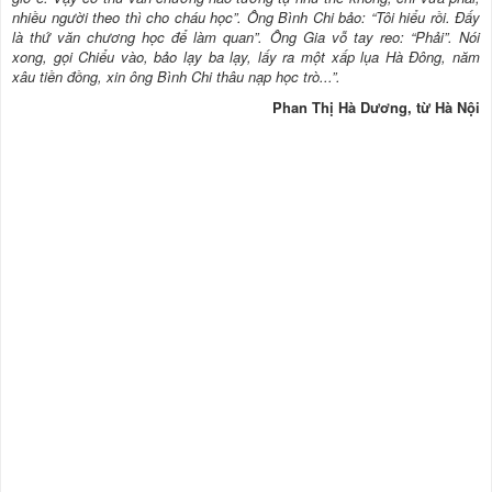
nhiều người theo thì cho cháu học”. Ông Bình Chi bảo: “Tôi hiểu rồi. Ðấy
là thứ văn chương học để làm quan”. Ông Gia vỗ tay reo: “Phải”. Nói
xong, gọi Chiểu vào, bảo lạy ba lạy, lấy ra một xấp lụa Hà Ðông, năm
xâu tiền đồng, xin ông Bình Chi thâu nạp học trò...”.
Phan Thị Hà Dương, từ Hà Nội