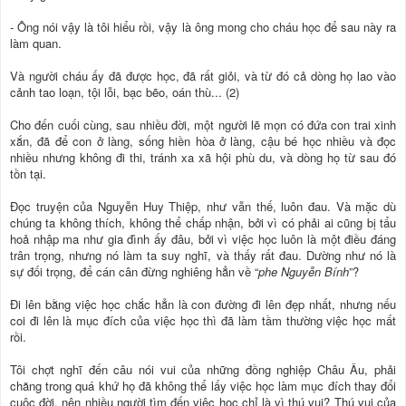
- Ông nói vậy là tôi hiểu rồi, vậy là ông mong cho cháu học để sau này ra
làm quan.
Và người cháu ấy đã được học, đã rất giỏi, và từ đó cả dòng họ lao vào
cảnh tao loạn, tội lỗi, bạc bẽo, oán thù... (2)
Cho đến cuối cùng, sau nhiều đời, một người lẽ mọn có đứa con trai xinh
xắn, đã để con ở làng, sống hiền hòa ở làng, cậu bé học nhiều và đọc
nhiều nhưng không đi thi, tránh xa xã hội phù du, và dòng họ từ sau đó
tồn tại.
Đọc truyện của Nguyễn Huy Thiệp, như vẫn thế, luôn đau. Và mặc dù
chúng ta không thích, không thể chấp nhận, bởi vì có phải ai cũng bị tẩu
hoả nhập ma như gia đình ấy đâu, bởi vì việc học luôn là một điều đáng
trân trọng, nhưng nó làm ta suy nghĩ, và thấy rất đau. Dường như nó là
sự đối trọng, để cán cân đừng nghiêng hẳn về “
phe Nguyễn Bính
”?
Đi lên bằng việc học chắc hẳn là con đường đi lên đẹp nhất, nhưng nếu
coi đi lên là mục đích của việc học thì đã làm tầm thường việc học mất
rồi.
Tôi chợt nghĩ đến câu nói vui của những đồng nghiệp Châu Âu, phải
chăng trong quá khứ họ đã không thể lấy việc học làm mục đích thay đổi
cuộc đời, nên nhiều người tìm đến việc học chỉ là vì thú vui? Thú vui của