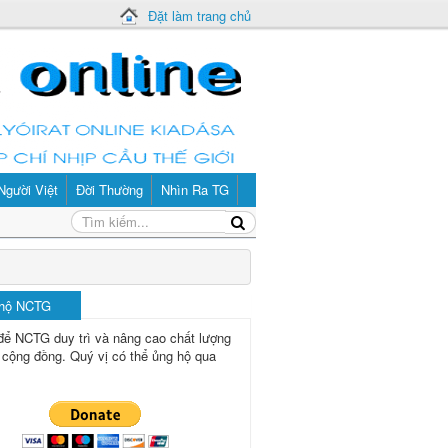
Đặt làm trang chủ
Người Việt
Đời Thường
Nhìn Ra TG
 hộ NCTG
để NCTG duy trì và nâng cao chất lượng
 cộng đồng.
Quý vị có thể ủng hộ qua