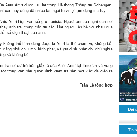
ủa Anis Amri được lưu lại trong Hệ thống Thông tin Schengen.
hi can này cũng đã nhiều lần ngồi tù vì tội lạm dụng ma túy.
Anis Amri hiện vẫn sống ở Tunisia. Người em của nghi can nói
hấy anh trai trong các tin tức. Hai người liên hệ với nhau qua
ết số điện thoại của anh.
y không thể hình dung được là Amri là thủ phạm vụ khủng bố,
 đáng phải chịu mọi hình phạt, và gia đình phản đối chủ nghĩa
ững kẻ khủng bố.
 tra nơi cư trú trên giấy tờ của Anis Amri tại Emerich và vùng
 sót trong văn bản quyết định kiểm tra nên mọi việc đã diễn ra
Trần Lê tổng hợp
Bài 
Tin 