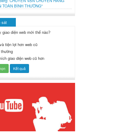
mberg: CHUYẾN VẬN CHUYỂN HÀNG
N TOÀN BÌNH THƯỜNG"
 sát
y giao diện web mới thế nào?
và tiện lợi hơn web cũ
 thường
thích giao diện web cũ hơn