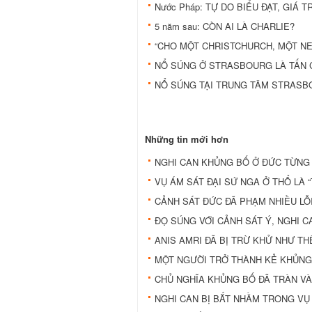
Nước Pháp: TỰ DO BIỂU ĐẠT, GIÁ T
5 năm sau: CÒN AI LÀ CHARLIE?
“CHO MỘT CHRISTCHURCH, MỘT NE
NỔ SÚNG Ở STRASBOURG LÀ TẤN
NỔ SÚNG TẠI TRUNG TÂM STRAS
Những tin mới hơn
NGHI CAN KHỦNG BỐ Ở ĐỨC TỪNG
VỤ ÁM SÁT ĐẠI SỨ NGA Ở THỔ LÀ “
CẢNH SÁT ĐỨC ĐÃ PHẠM NHIỀU LỖ
ĐỌ SÚNG VỚI CẢNH SÁT Ý, NGHI 
ANIS AMRI ĐÃ BỊ TRỪ KHỬ NHƯ TH
MỘT NGƯỜI TRỞ THÀNH KẺ KHỦNG
CHỦ NGHĨA KHỦNG BỐ ĐÃ TRÀN VÀ
NGHI CAN BỊ BẮT NHẦM TRONG VỤ