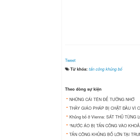
Tweet
Từ khóa:
tấn công khủng bố
Theo dòng sự kiện
NHỮNG CÁI TÊN ĐỂ TƯỞNG NHỚ
THẦY GIÁO PHÁP BỊ CHẶT ĐẦU VÌ 
Khủng bố ở Vienna: SÁT THỦ TỪN
“NƯỚC ÁO BỊ TẤN CÔNG VÀO KHOẢN
TẤN CÔNG KHỦNG BỐ LỚN TẠI TRU