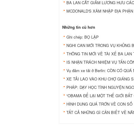
BA LAN CẮT GIẢM LƯƠNG HƯU CÁ
MCDONALD'S XÂM NHẬP ĐỊA PHẬN
Những tin cũ hơn
Ghi chép: BỌ LẬP
NGHI CAN MỚI TRONG VỤ KHỦNG B
THÔNG TIN MỚI VỀ TÀI XẾ BA LAN
IS NHẬN TRÁCH NHIỆM VỤ TẤN CÔ
Vụ đâm xe tải ở Berlin: CÒN CÓ QU
XE TẢI LAO VÀO KHU CHỢ GIÁNG S
PHÁP: DẠY HỌC TÌNH NGUYỆN NGO
“OBAMA ĐỂ LẠI MỘT THẾ GIỚI BẤT 
HÌNH DUNG QUÁ TRỚN VỀ CON SỐ 
TẤT CẢ NHỮNG GÌ CẦN BIẾT VỀ NĂ