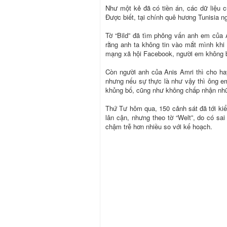
Như một kẻ đã có tiền án, các dữ liệu c
Được biết, tại chính quê hương Tunisia ng
Tờ “Bild” đã tìm phỏng vấn anh em của 
rằng anh ta không tin vào mắt mình khi t
mạng xã hội Facebook, người em không bi
Còn người anh của Anis Amri thì cho ha
nhưng nếu sự thực là như vậy thì ông em
khủng bố, cũng như không chấp nhận nh
Thứ Tư hôm qua, 150 cảnh sát đã tới kiểm
lân cận, nhưng theo tờ “Welt”, do có sai
chậm trễ hơn nhiều so với kế hoạch.