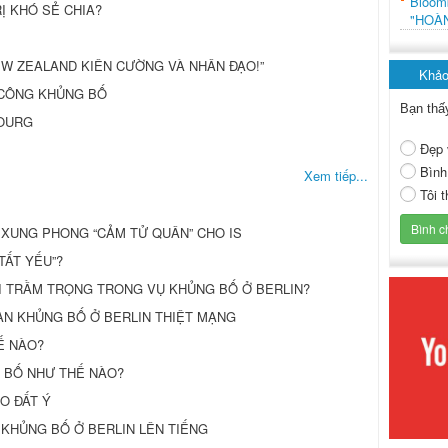
Bloo
RỊ KHÓ SẺ CHIA?
"HOÀ
W ZEALAND KIÊN CƯỜNG VÀ NHÂN ĐẠO!”
Khảo
 CÔNG KHỦNG BỐ
Bạn thấ
BOURG
Đẹp 
Bình
Xem tiếp...
Tôi 
 XUNG PHONG “CẢM TỬ QUÂN” CHO IS
TẤT YẾU”?
I TRẦM TRỌNG TRONG VỤ KHỦNG BỐ Ở BERLIN?
CAN KHỦNG BỐ Ở BERLIN THIỆT MẠNG
Ế NÀO?
 BỐ NHƯ THẾ NÀO?
O ĐẤT Ý
 KHỦNG BỐ Ở BERLIN LÊN TIẾNG