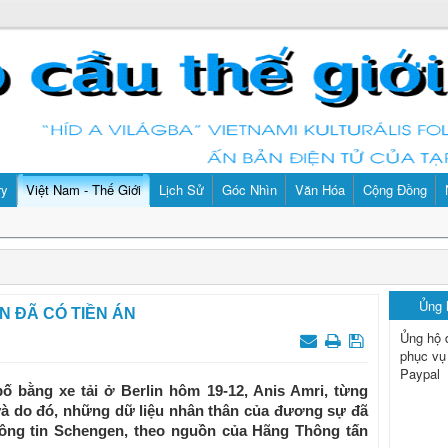
ry
Việt Nam - Thế Giới
Lịch Sử
Góc Nhìn
Văn Hóa
Cộng Đồng
Ủng
AN ĐÃ CÓ TIỀN ÁN
Ủng hộ 
phục vụ
Paypal
 bằng xe tải ở Berlin hôm 19-12, Anis Amri, từng
và do đó, những dữ liệu nhân thân của đương sự đã
ông tin Schengen, theo nguồn của Hãng Thông tấn