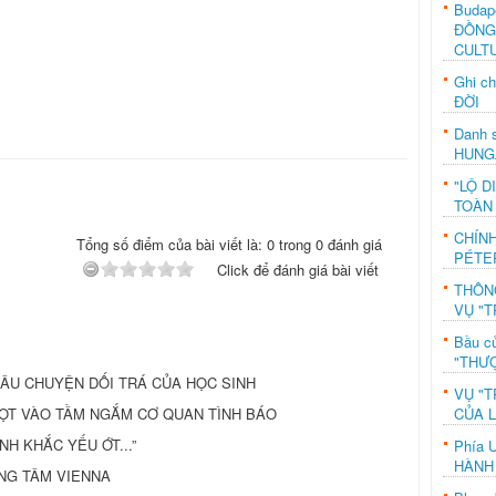
Budap
ĐỒNG
CULT
Ghi c
ĐỜI
Danh s
HUNG
"LỘ D
TOÀN
CHÍN
Tổng số điểm của bài viết là: 0 trong 0 đánh giá
PÉTE
Click để đánh giá bài viết
THÔN
VỤ "T
Bầu c
"THƯỢ
CÂU CHUYỆN DỐI TRÁ CỦA HỌC SINH
VỤ "T
CỦA 
G LỌT VÀO TẦM NGẮM CƠ QUAN TÌNH BÁO
H KHẮC YẾU ỚT...”
Phía 
HÀNH
NG TÂM VIENNA