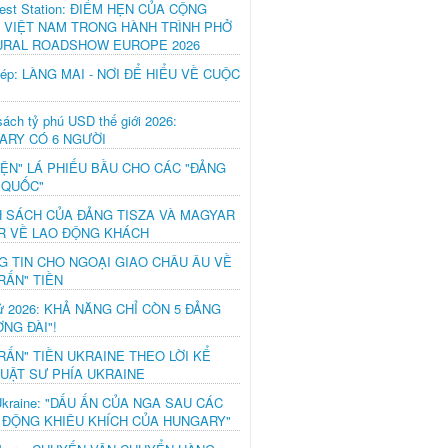
est Station: ĐIỂM HẸN CỦA CỘNG
 VIỆT NAM TRONG HÀNH TRÌNH PHỞ
URAL ROADSHOW EUROPE 2026
hép: LÀNG MAI - NƠI ĐỂ HIỂU VỀ CUỘC
ách tỷ phú USD thế giới 2026:
ARY CÓ 6 NGƯỜI
IỆN" LÁ PHIẾU BẦU CHO CÁC "ĐẢNG
 QUỐC"
H SÁCH CỦA ĐẢNG TISZA VÀ MAGYAR
R VỀ LAO ĐỘNG KHÁCH
G TIN CHO NGOẠI GIAO CHÂU ÂU VỀ
RẤN" TIỀN
ử 2026: KHẢ NĂNG CHỈ CÒN 5 ĐẢNG
NG ĐÀI"!
RẤN" TIỀN UKRAINE THEO LỜI KỂ
LUẬT SƯ PHÍA UKRAINE
Ukraine: "DẤU ẤN CỦA NGA SAU CÁC
 ĐỘNG KHIÊU KHÍCH CỦA HUNGARY"