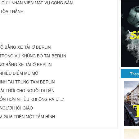
C CỰU NHÂN VIÊN MẬT VỤ CỘNG SẢN
 TÒA THÁNH
Ố BẰNG XE TẢI Ở BERLIN
 TRONG VỤ KHỦNG BỐ TẠI BERLIN
NG BẰNG XE TẢI Ở BERLIN
Á NHIỀU ĐIỂM MÙ MỜ
Theo
INH TẠI TRUNG TÂM BERLIN
ÀI TRỜI CHO NGƯỜI DI DÂN
ỔN HƠN NHIỀU KHI ÔNG RA ĐI...”
NGƯỜI HỒI GIÁO
M 2016 TRÊN MỘT TẤM HÌNH