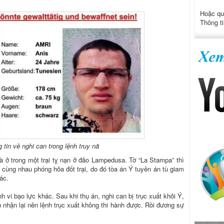
Hoặc qu
Thông ti
tin về nghi can trong lệnh truy nã
 ở trong một trại tỵ nạn ở đảo Lampedusa. Tờ “La Stampa” thì
 cùng nhau phóng hỏa đốt trại, do đó tòa án Ý tuyên án tù giam
ác.
h vi bạo lực khác. Sau khi thụ án, nghi can bị trục xuất khỏi Ý,
 nhận lại nên lệnh trục xuất không thi hành được. Rồi đương sự