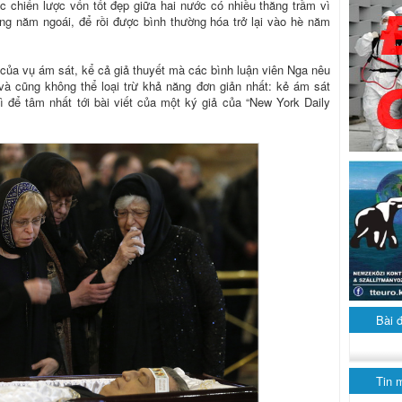
c chiến lược vốn tốt đẹp giữa hai nước có nhiều thăng trầm vì
rong năm ngoái, để rồi được bình thường hóa trở lại vào hè năm
ủa vụ ám sát, kể cả giả thuyết mà các bình luận viên Nga nêu
và cũng không thể loại trừ khả năng đơn giản nhất: kẻ ám sát
ì để tâm nhất tới bài viết của một ký giả của “New York Daily
Bài 
Tin 