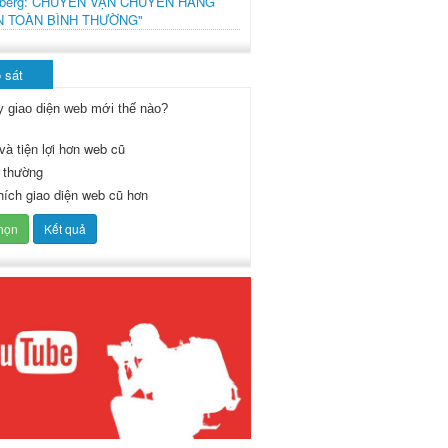
mberg: CHUYẾN VẬN CHUYỂN HÀNG
N TOÀN BÌNH THƯỜNG"
 sát
y giao diện web mới thế nào?
và tiện lợi hơn web cũ
 thường
thích giao diện web cũ hơn