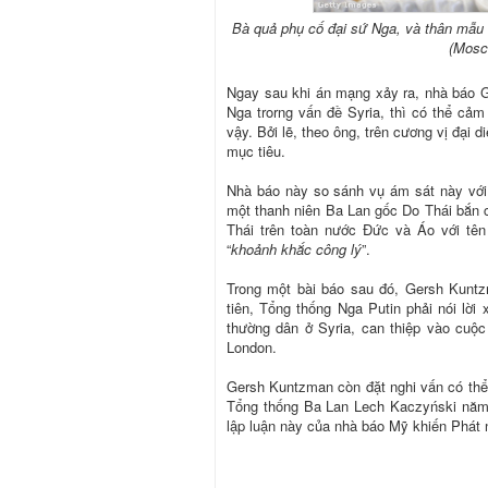
Bà quả phụ cố đại sứ Nga, và thân mẫu 
(Mosc
Ngay sau khi án mạng xảy ra, nhà báo G
Nga trorng vấn đề Syria, thì có thể cảm
vậy. Bởi lẽ, theo ông, trên cương vị đại 
mục tiêu.
Nhà báo này so sánh vụ ám sát này với 
một thanh niên Ba Lan gốc Do Thái bắn c
Thái trên toàn nước Đức và Áo với tên g
“
khoảnh khắc công lý
”.
Trong một bài báo sau đó, Gersh Kuntzm
tiên, Tổng thống Nga Putin phải nói lời 
thường dân ở Syria, can thiệp vào cuộc
London.
Gersh Kuntzman còn đặt nghi vấn có thể 
Tổng thống Ba Lan Lech Kaczyński năm 
lập luận này của nhà báo Mỹ khiến Phát n