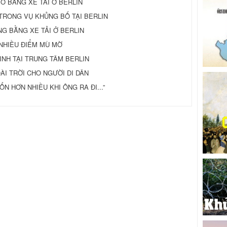
Ố BẰNG XE TẢI Ở BERLIN
 TRONG VỤ KHỦNG BỐ TẠI BERLIN
NG BẰNG XE TẢI Ở BERLIN
Á NHIỀU ĐIỂM MÙ MỜ
INH TẠI TRUNG TÂM BERLIN
ÀI TRỜI CHO NGƯỜI DI DÂN
ỔN HƠN NHIỀU KHI ÔNG RA ĐI...”