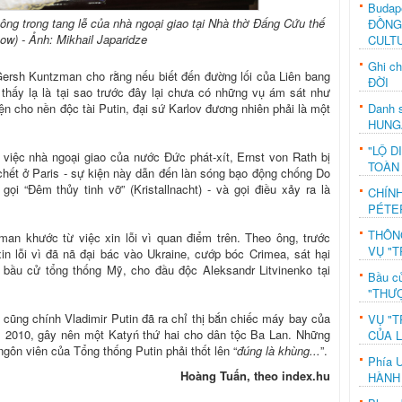
Budap
ông trong tang lễ của nhà ngoại giao tại Nhà thờ Đấng Cứu thế
ĐỒNG
ow) - Ảnh: Mikhail Japaridze
CULT
Ghi c
ersh Kuntzman cho rằng nếu biết đến đường lối của Liên bang
ĐỜI
 thấy lạ là tại sao trước đây lại chưa có những vụ ám sát như
diện cho nền độc tài Putin, đại sứ Karlov đương nhiên phải là một
Danh s
HUNG
"LỘ D
việc nhà ngoại giao của nước Đức phát-xít, Ernst von Rath bị
TOÀN
hết ở Paris - sự kiện này dẫn đến làn sóng bạo động chống Do
ọi “Đêm thủy tinh vỡ” (Kristallnacht) - và gọi điều xảy ra là
CHÍN
PÉTE
THÔN
an khước từ việc xin lỗi vì quan điểm trên. Theo ông, trước
VỤ "T
xin lỗi vì đã nã đại bác vào Ukraine, cướp bóc Crimea, sát hại
 bầu cử tổng thống Mỹ, cho đầu độc Aleksandr Litvinenko tại
Bầu c
"THƯỢ
cũng chính Vladimir Putin đã ra chỉ thị bắn chiếc máy bay của
VỤ "T
2010, gây nên một Katyń thứ hai cho dân tộc Ba Lan. Những
CỦA 
gôn viên của Tổng thống Putin phải thốt lên “
đúng là khùng...
”.
Phía 
Hoàng Tuấn, theo index.hu
HÀNH