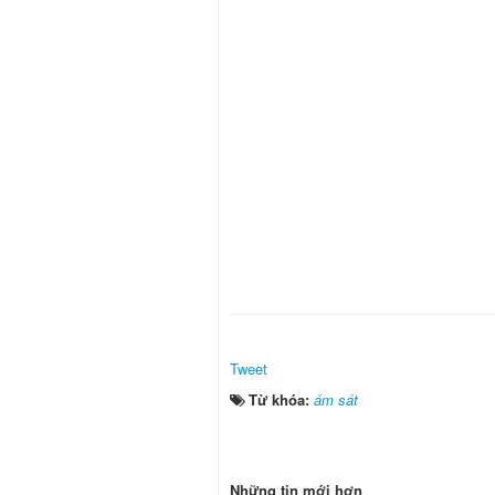
Tweet
Từ khóa:
ám sát
Những tin mới hơn