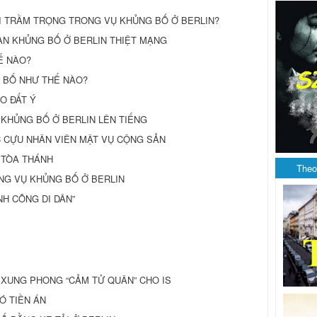
I TRẦM TRỌNG TRONG VỤ KHỦNG BỐ Ở BERLIN?
CAN KHỦNG BỐ Ở BERLIN THIỆT MẠNG
Ế NÀO?
 BỐ NHƯ THẾ NÀO?
O ĐẤT Ý
 KHỦNG BỐ Ở BERLIN LÊN TIẾNG
C CỰU NHÂN VIÊN MẬT VỤ CỘNG SẢN
 TÒA THÁNH
Theo
NG VỤ KHỦNG BỐ Ở BERLIN
NH CÔNG DI DÂN”
 XUNG PHONG “CẢM TỬ QUÂN” CHO IS
CÓ TIỀN ÁN