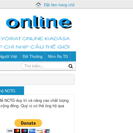
Đặt làm trang chủ
Người Việt
Đời Thường
Nhìn Ra TG
 hộ NCTG
để NCTG duy trì và nâng cao chất lượng
 cộng đồng.
Quý vị có thể ủng hộ qua