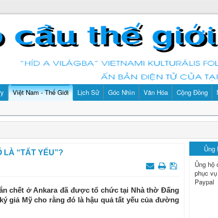
ry
Việt Nam - Thế Giới
Lịch Sử
Góc Nhìn
Văn Hóa
Cộng Đồng
Ủng
Ổ LÀ “TẤT YẾU”?
Ủng hộ 
phục vụ
Paypal
bắn chết ở Ankara đã được tổ chức tại Nhà thờ Đấng
ký giả Mỹ cho rằng đó là hậu quả tất yếu của đường