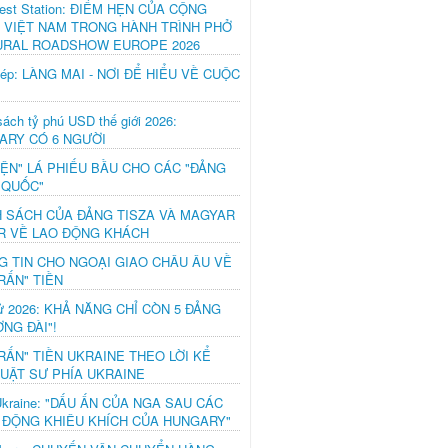
est Station: ĐIỂM HẸN CỦA CỘNG
 VIỆT NAM TRONG HÀNH TRÌNH PHỞ
URAL ROADSHOW EUROPE 2026
hép: LÀNG MAI - NƠI ĐỂ HIỂU VỀ CUỘC
ách tỷ phú USD thế giới 2026:
ARY CÓ 6 NGƯỜI
IỆN" LÁ PHIẾU BẦU CHO CÁC "ĐẢNG
 QUỐC"
H SÁCH CỦA ĐẢNG TISZA VÀ MAGYAR
R VỀ LAO ĐỘNG KHÁCH
G TIN CHO NGOẠI GIAO CHÂU ÂU VỀ
RẤN" TIỀN
ử 2026: KHẢ NĂNG CHỈ CÒN 5 ĐẢNG
NG ĐÀI"!
RẤN" TIỀN UKRAINE THEO LỜI KỂ
LUẬT SƯ PHÍA UKRAINE
Ukraine: "DẤU ẤN CỦA NGA SAU CÁC
 ĐỘNG KHIÊU KHÍCH CỦA HUNGARY"