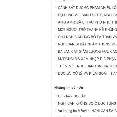
CẢNH SÁT ĐỨC ĐÃ PHẠM NHIỀU LỖ
ĐỌ SÚNG VỚI CẢNH SÁT Ý, NGHI 
ANIS AMRI ĐÃ BỊ TRỪ KHỬ NHƯ TH
MỘT NGƯỜI TRỞ THÀNH KẺ KHỦNG
CHỦ NGHĨA KHỦNG BỐ ĐÃ TRÀN VÀ
NGHI CAN BỊ BẮT NHẦM TRONG VỤ
BA LAN CẮT GIẢM LƯƠNG HƯU CÁ
MCDONALD'S XÂM NHẬP ĐỊA PHẬN
THÊM MỘT NGHI CAN TUNISIA TRO
ĐỨC ĐÃ “XỬ LÝ VÀ KIỂM SOÁT THÀ
Những tin cũ hơn
Ghi chép: BỌ LẬP
NGHI CAN KHỦNG BỐ Ở ĐỨC TỪNG
Vụ khủng bố ở Berlin: NGHI CAN ĐÃ 