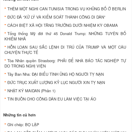
THÊM MỘT NGHI CAN TUNISIA TRONG VỤ KHỦNG BỐ Ở BERLIN
ĐỨC ĐÃ “XỬ LÝ VÀ KIỂM SOÁT THÀNH CÔNG DI DÂN”
CÁCH BIỆT XÃ HỘI TĂNG TRƯỞNG DƯỚI NHIỆM KỲ OBAMA
Tổng thống Mỹ đời thứ 45 Donald Trump: NHỮNG TUYÊN BỐ
KHIẾM NHÃ
HỖN LOẠN SAU SẮC LỆNH DI TRÚ CỦA TRUMP VÀ MỘT CÂU
CHUYỆN THỰC TẾ
Tòa Nhân quyền Strasborg: PHẢI ĐỂ NHÀ BÁO TÁC NGHIỆP TỰ
DO TRONG NGHỊ VIỆN
Tây Ban Nha: ĐẠI BIỂU TÌNH ỦNG HỘ NGƯỜI TỴ NẠN
ĐỨC TRỤC XUẤT LƯỢNG KỶ LỤC NGƯỜI XIN TỴ NẠN
NHẬT KÝ MAIDAN (Phần 1)
TIN BUỒN CHO CÔNG DÂN EU LÀM VIỆC TẠI ÁO
Những tin cũ hơn
Ghi chép: BỌ LẬP