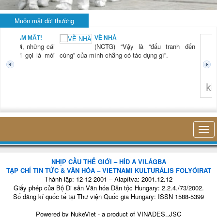
Muôn mặt đời thường
BẠN NAM MẤT!
VỀ NHÀ
TG) “Xời, những cái
(NCTG) “Vậy là “đấu tranh đến
tươi mới gọi là mới
cùng” của mình chẳng có tác dụng gì”.
không 
NHỊP CẦU THẾ GIỚI – HÍD A VILÁGBA
TẠP CHÍ TIN TỨC & VĂN HÓA – VIETNAMI KULTURÁLIS FOLYÓIRAT
Thành lập: 12-12-2001 – Alapítva: 2001.12.12
Giấy phép của Bộ Di sản Văn hóa Dân tộc Hungary: 2.2.4./73/2002.
Số đăng kí quốc tế tại Thư viện Quốc gia Hungary: ISSN 1588-5399
Powered by
NukeViet
- a product of
VINADES.,JSC