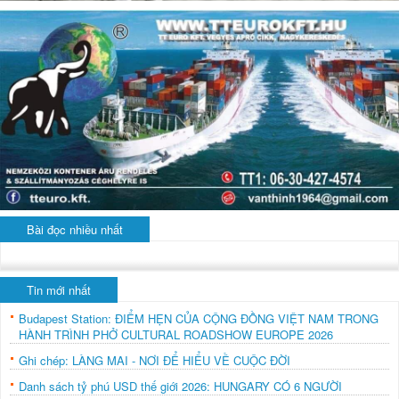
Bài đọc nhiều nhất
Tin mới nhất
Budapest Station: ĐIỂM HẸN CỦA CỘNG ĐỒNG VIỆT NAM TRONG
HÀNH TRÌNH PHỞ CULTURAL ROADSHOW EUROPE 2026
Ghi chép: LÀNG MAI - NƠI ĐỂ HIỂU VỀ CUỘC ĐỜI
Danh sách tỷ phú USD thế giới 2026: HUNGARY CÓ 6 NGƯỜI