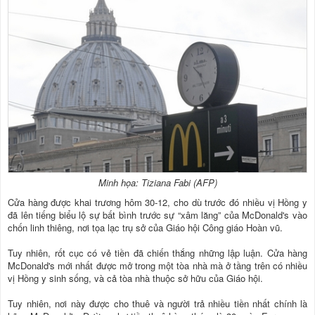
Minh họa: Tiziana Fabi (AFP)
Cửa hàng được khai trương hôm 30-12, cho dù trước đó nhiều vị Hồng y
đã lên tiếng biểu lộ sự bất bình trước sự “xâm lăng” của McDonald's vào
chốn linh thiêng, nơi tọa lạc trụ sở của Giáo hội Công giáo Hoàn vũ.
Tuy nhiên, rốt cục có vẻ tiền đã chiến thắng những lập luận. Cửa hàng
McDonald's mới nhất được mở trong một tòa nhà mà ở tầng trên có nhiều
vị Hồng y sinh sống, và cả tòa nhà thuộc sở hữu của Giáo hội.
Tuy nhiên, nơi này được cho thuê và người trả nhiều tiền nhất chính là