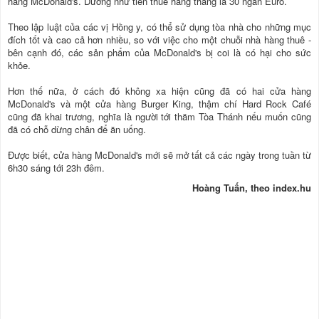
hãng McDonald's. Dường như tiền thuê hàng tháng là 30 ngàn Euro.
Theo lập luật của các vị Hồng y, có thể sử dụng tòa nhà cho những mục
đích tốt và cao cả hơn nhiều, so với việc cho một chuỗi nhà hàng thuê -
bên cạnh đó, các sản phẩm của McDonald's bị coi là có hại cho sức
khỏe.
Hơn thế nữa, ở cách đó không xa hiện cũng đã có hai cửa hàng
McDonald's và một cửa hàng Burger King, thậm chí Hard Rock Café
cũng đã khai trương, nghĩa là người tới thăm Tòa Thánh nếu muốn cũng
đã có chỗ dừng chân để ăn uống.
Được biết, cửa hàng McDonald's mới sẽ mở tất cả các ngày trong tuần từ
6h30 sáng tới 23h đêm.
Hoàng Tuấn, theo index.hu