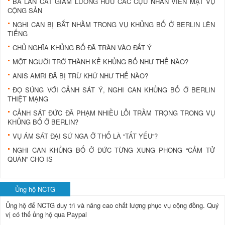
BA LAN CẮT GIẢM LƯƠNG HƯU CÁC CỰU NHÂN VIÊN MẬT VỤ
CỘNG SẢN
NGHI CAN BỊ BẮT NHẦM TRONG VỤ KHỦNG BỐ Ở BERLIN LÊN
TIẾNG
CHỦ NGHĨA KHỦNG BỐ ĐÃ TRÀN VÀO ĐẤT Ý
MỘT NGƯỜI TRỞ THÀNH KẺ KHỦNG BỐ NHƯ THẾ NÀO?
ANIS AMRI ĐÃ BỊ TRỪ KHỬ NHƯ THẾ NÀO?
ĐỌ SÚNG VỚI CẢNH SÁT Ý, NGHI CAN KHỦNG BỐ Ở BERLIN
THIỆT MẠNG
CẢNH SÁT ĐỨC ĐÃ PHẠM NHIỀU LỖI TRẦM TRỌNG TRONG VỤ
KHỦNG BỐ Ở BERLIN?
VỤ ÁM SÁT ĐẠI SỨ NGA Ở THỔ LÀ “TẤT YẾU”?
NGHI CAN KHỦNG BỐ Ở ĐỨC TỪNG XUNG PHONG “CẢM TỬ
QUÂN” CHO IS
Ủng hộ NCTG
Ủng hộ để NCTG duy trì và nâng cao chất lượng phục vụ cộng đồng.
Quý
vị có thể ủng hộ qua Paypal