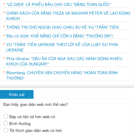
"LỘ DIỆN" LÁ PHIẾU BẦU CHO CÁC "ĐẢNG TOÀN QUỐC"
CHÍNH SÁCH CỦA ĐẢNG TISZA VÀ MAGYAR PÉTER VỀ LAO ĐỘNG
KHÁCH
THÔNG TIN CHO NGOẠI GIAO CHÂU ÂU VỀ VỤ "TRẤN" TIỀN
Bầu cử 2026: KHẢ NĂNG CHỈ CÒN 5 ĐẢNG "THƯỢNG ĐÀI"!
VỤ "TRẤN" TIỀN UKRAINE THEO LỜI KỂ CỦA LUẬT SƯ PHÍA
UKRAINE
Phía Ukraine: "DẤU ẤN CỦA NGA SAU CÁC HÀNH ĐỘNG KHIÊU
KHÍCH CỦA HUNGARY"
Bloomberg: CHUYẾN VẬN CHUYỂN HÀNG "HOÀN TOÀN BÌNH
THƯỜNG"
Khảo sát
Bạn thấy giao diện web mới thế nào?
Đẹp và tiện lợi hơn web cũ
Bình thường
Tôi thích giao diện web cũ hơn