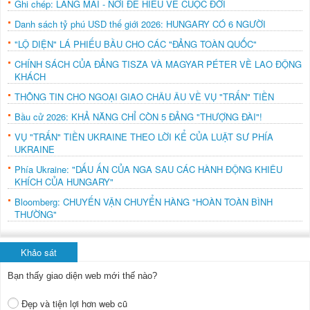
Ghi chép: LÀNG MAI - NƠI ĐỂ HIỂU VỀ CUỘC ĐỜI
Danh sách tỷ phú USD thế giới 2026: HUNGARY CÓ 6 NGƯỜI
"LỘ DIỆN" LÁ PHIẾU BẦU CHO CÁC "ĐẢNG TOÀN QUỐC"
CHÍNH SÁCH CỦA ĐẢNG TISZA VÀ MAGYAR PÉTER VỀ LAO ĐỘNG
KHÁCH
THÔNG TIN CHO NGOẠI GIAO CHÂU ÂU VỀ VỤ "TRẤN" TIỀN
Bầu cử 2026: KHẢ NĂNG CHỈ CÒN 5 ĐẢNG "THƯỢNG ĐÀI"!
VỤ "TRẤN" TIỀN UKRAINE THEO LỜI KỂ CỦA LUẬT SƯ PHÍA
UKRAINE
Phía Ukraine: "DẤU ẤN CỦA NGA SAU CÁC HÀNH ĐỘNG KHIÊU
KHÍCH CỦA HUNGARY"
Bloomberg: CHUYẾN VẬN CHUYỂN HÀNG "HOÀN TOÀN BÌNH
THƯỜNG"
Khảo sát
Bạn thấy giao diện web mới thế nào?
Đẹp và tiện lợi hơn web cũ