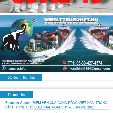
Bài đọc nhiều nhất
Tin mới nhất
Budapest Station: ĐIỂM HẸN CỦA CỘNG ĐỒNG VIỆT NAM TRONG
HÀNH TRÌNH PHỞ CULTURAL ROADSHOW EUROPE 2026