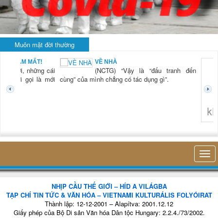
Muôn mặt đời thường
BẠN NAM MẤT!
VỀ NHÀ
TG) “Xời, những cái
(NCTG) “Vậy là “đấu tranh đến
tươi mới gọi là mới
cùng” của mình chẳng có tác dụng gì”.
không 
NHỊP CẦU THẾ GIỚI – HÍD A VILÁGBA
TẠP CHÍ TIN TỨC & VĂN HÓA – VIETNAMI KULTURÁLIS FOLYÓIRAT
Thành lập: 12-12-2001 – Alapítva: 2001.12.12
Giấy phép của Bộ Di sản Văn hóa Dân tộc Hungary: 2.2.4./73/2002.