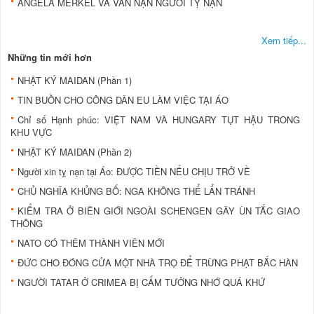
ANGELA MERKEL VÀ VẤN NẠN NGƯỜI TỴ NẠN
Xem tiếp...
Những tin mới hơn
NHẬT KÝ MAIDAN (Phần 1)
TIN BUỒN CHO CÔNG DÂN EU LÀM VIỆC TẠI ÁO
Chỉ số Hạnh phúc: VIỆT NAM VÀ HUNGARY TỤT HẬU TRONG
KHU VỰC
NHẬT KÝ MAIDAN (Phần 2)
Người xin tỵ nạn tại Áo: ĐƯỢC TIỀN NẾU CHỊU TRỞ VỀ
CHỦ NGHĨA KHỦNG BỐ: NGA KHÔNG THỂ LẨN TRÁNH
KIỂM TRA Ở BIÊN GIỚI NGOÀI SCHENGEN GÂY ÙN TẮC GIAO
THÔNG
NATO CÓ THÊM THÀNH VIÊN MỚI
ĐỨC CHO ĐÓNG CỬA MỘT NHÀ TRỌ ĐỂ TRỪNG PHẠT BẮC HÀN
NGƯỜI TATAR Ở CRIMEA BỊ CẤM TƯỞNG NHỚ QUÁ KHỨ