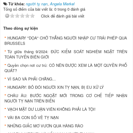
Từ khóa:
người tỵ nạn
,
Angela Merkel
Tổng số điểm của bài viết là: 0 trong 0 đánh giá
Click để đánh giá bài viết
Theo dòng sự kiện
HUNGARY "DỌA" CHỞ THẲNG NGƯỜI NHẬP CƯ TRÁI PHÉP QUA
BRUSSELS
Từ giữa tháng 9/2024: ĐỨC KIỂM SOÁT NGHIÊM NGẶT TRÊN
TOÀN TUYẾN BIÊN GIỚI
Quyền chọn nơi cư trú: CÓ NÊN ĐƯỢC XEM LÀ MỘT QUYỀN PHỔ
QUÁT?
VÌ SAO VÀ PHẢI CHĂNG...
HUNGARY: BỎ ĐÓI NGƯỜI XIN TỴ NẠN, BỊ EU XỬ LÝ
CHÂU ÂU: BƯỚC NGOẶT MỚI TRONG CƠ CHẾ TIẾP NHẬN
NGƯỜI TỴ NẠN TRÊN BIỂN
VẠCH MẶT DƯ LUẬN VIÊN KHÔNG PHẢI LÀ TỘI!
VÀI BA CON SỐ VỀ TỴ NẠN
NHỮNG GIẤC MƠ VƯƠN QUA HÀNG RÀO