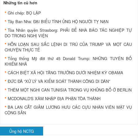
Những tin cũ hơn
Ghi chép: BỌ LẬP
Tây Ban Nha: ĐẠI BIỂU TÌNH ỦNG HỘ NGƯỜI TỴ NẠN
Tòa Nhân quyền Strasborg: PHẢI ĐỂ NHÀ BÁO TÁC NGHIỆP TỰ
DO TRONG NGHỊ VIỆN
HỖN LOẠN SAU SẮC LỆNH DI TRÚ CỦA TRUMP VÀ MỘT CÂU
CHUYỆN THỰC TẾ
Tổng thống Mỹ đời thứ 45 Donald Trump: NHỮNG TUYÊN BỐ
KHIẾM NHÃ
CÁCH BIỆT XÃ HỘI TĂNG TRƯỞNG DƯỚI NHIỆM KỲ OBAMA
ĐỨC ĐÃ “XỬ LÝ VÀ KIỂM SOÁT THÀNH CÔNG DI DÂN”
THÊM MỘT NGHI CAN TUNISIA TRONG VỤ KHỦNG BỐ Ở BERLIN
MCDONALD'S XÂM NHẬP ĐỊA PHẬN TÒA THÁNH
BA LAN CẮT GIẢM LƯƠNG HƯU CÁC CỰU NHÂN VIÊN MẬT VỤ
CỘNG SẢN
Ủng hộ NCTG