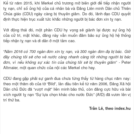
Kể từ năm 2015, khi Merkel chủ trương mở biên giới để tiếp nhận người
tỵ nạn, chỉ số ủng hộ của cá nhân bà và Đảng Liên minh Dân chủ Thiên
Chúa giáo (CDU) ngày càng bị thuyên giảm. Do đó, lãnh đạo CDU quyết
định thực hiện trục xuất tức khắc những người bị bác đơn xin tỵ nạn.
Với động thái đó, một phần CDU hy vọng sẽ giành lại được sự ủng hộ
của cử tri, mặt khác, đảng này vẫn muốn đảm bảo sự ủng hộ hệ thống
tiếp nhận tỵ nạn và di dân ở một tầm cao.
“
Năm 2016 có 700 ngàn đơn xin tỵ nạn, và 300 ngàn đơn đạ bị bác. Giờ
đây chúng tôi sẽ cho về nước càng nhanh càng tốt những người bị bác
đơn, vì nếu không sự xác tín của chúng tôi sẽ bị thuyên giảm
” - Peter
Altmaier, một quan chức của nội các Merkel cho hay.
CDU đang gặp phải sự ganh đua chưa từng thấy từ hàng chục năm nay:
theo một thăm dò của tờ “Bild”, lần đầu tiên kể từ năm 2006, Đảng Xã hội
Dân chủ Đức đã “
vượt mặt
” liên minh bảo thủ, còn đảng cực hữu và bài
xích người tỵ nạn “Sự lựa chọn khác cho nước Đức” (AfD) đã vươn lên vị
trí thứ ba.
Trần Lê, theo index.hu