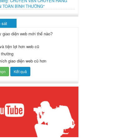
mberg: CHUYẾN VẬN CHUYỂN HÀNG
N TOÀN BÌNH THƯỜNG"
 sát
y giao diện web mới thế nào?
và tiện lợi hơn web cũ
 thường
thích giao diện web cũ hơn