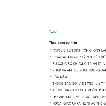
Tweet
Theo dòng sự kiện
"CUỘC CHIẾN SINH TỒN CHỐNG LẠI
Emmanuel Macron: "KỶ NGUYÊN MỚI
EU CÔNG BỐ CHƯƠNG TRÌNH TÁI 
PHÁP VÀ ANH ĐỀ XUẤT NGỪNG BẮ
BỐN NĂM
THÔNG BÁO GÓI VIỆN TRỢ 10,5 TỶ
TRUMP TIN RẰNG NGA MUỐN HÒA 
Liên Âu: "UKRAINE LÀ MỘT NỀN DÂ
NGOẠI GIAO UKRAINE NHẮC THẾ G