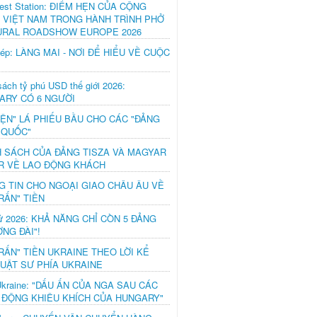
est Station: ĐIỂM HẸN CỦA CỘNG
 VIỆT NAM TRONG HÀNH TRÌNH PHỞ
URAL ROADSHOW EUROPE 2026
hép: LÀNG MAI - NƠI ĐỂ HIỂU VỀ CUỘC
ách tỷ phú USD thế giới 2026:
ARY CÓ 6 NGƯỜI
IỆN" LÁ PHIẾU BẦU CHO CÁC "ĐẢNG
 QUỐC"
H SÁCH CỦA ĐẢNG TISZA VÀ MAGYAR
R VỀ LAO ĐỘNG KHÁCH
G TIN CHO NGOẠI GIAO CHÂU ÂU VỀ
RẤN" TIỀN
ử 2026: KHẢ NĂNG CHỈ CÒN 5 ĐẢNG
NG ĐÀI"!
RẤN" TIỀN UKRAINE THEO LỜI KỂ
LUẬT SƯ PHÍA UKRAINE
Ukraine: "DẤU ẤN CỦA NGA SAU CÁC
 ĐỘNG KHIÊU KHÍCH CỦA HUNGARY"