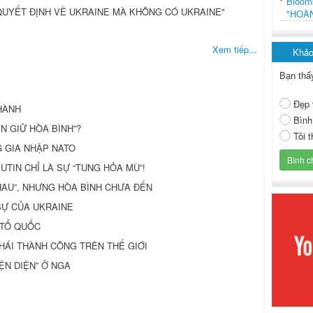
Bloo
Ể QUYẾT ĐỊNH VỀ UKRAINE MÀ KHÔNG CÓ UKRAINE"
"HOÀ
Xem tiếp...
Khảo
Bạn thấ
Đẹp 
HÀNH
Bình
ÌN GIỮ HÒA BÌNH”?
Tôi 
G GIA NHẬP NATO
PUTIN CHỈ LÀ SỰ “TUNG HỎA MÙ”!
HAU”, NHƯNG HÒA BÌNH CHƯA ĐẾN
SỰ CỦA UKRAINE
 TỔ QUỐC
 HÁI THÀNH CÔNG TRÊN THẾ GIỚI
ỆN DIỆN” Ở NGA