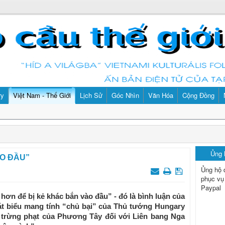
ry
Việt Nam - Thế Giới
Lịch Sử
Góc Nhìn
Văn Hóa
Cộng Đồng
Ủng
O ĐẦU”
Ủng hộ 
phục vụ
Paypal
ơn để bị kẻ khác bắn vào đầu” - đó là bình luận của
át biểu mang tính “chủ bại” của Thủ tướng Hungary
h trừng phạt của Phương Tây đối với Liên bang Nga