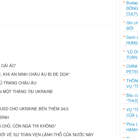
Budap
ĐỒNG
CULT
Ghi c
ĐỜI
Danh s
HUNG
"LỘ D
TOÀN
 CÁI ÁC"
CHÍN
PÉTE
, KHI AN NINH CHÂU ÂU BỊ ĐE DỌA"
THÔN
VŨ TRANG CHÂU ÂU
VỤ "T
N MỘT THÁNG TẠI UKRAINE
Bầu c
"THƯỢ
 USD CHO UKRAINE BÊN THỀM 24/2
VỤ "T
CỦA 
BÌNH
Phía 
N CHỦ, CÒN NGA THÌ KHÔNG"
HÀNH
IỚI VỀ SỰ TOÀN VẸN LÃNH THỔ CỦA NƯỚC NÀY