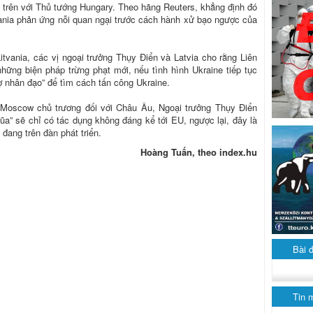
ư trên với Thủ tướng Hungary. Theo hãng Reuters, khẳng định đó
ania phản ứng nỗi quan ngại trước cách hành xử bạo ngược của
itvania, các vị ngoại trưởng Thụy Điển và Latvia cho rằng Liên
ững biện pháp trừng phạt mới, nếu tình hình Ukraine tiếp tục
ợ nhân đạo” để tìm cách tấn công Ukraine.
oscow chủ trương đối với Châu Âu, Ngoại trưởng Thụy Điển
đũa” sẽ chỉ có tác dụng không đáng kể tới EU, ngược lại, đây là
đang trên đàn phát triển.
Hoàng Tuấn, theo index.hu
Bài 
Tin 