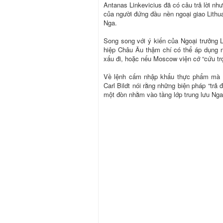
Antanas Linkevicius đã có câu trả lời nh
của người đứng đầu nền ngoại giao Lithu
Nga.
Song song với ý kiến của Ngoại trưởng L
hiệp Châu Âu thậm chí có thể áp dụng nh
xấu đi, hoặc nếu Moscow viện cớ “cứu tr
Về lệnh cấm nhập khẩu thực phẩm mà M
Carl Bildt nói rằng những biện pháp “trả 
một đòn nhằm vào tầng lớp trung lưu Nga 