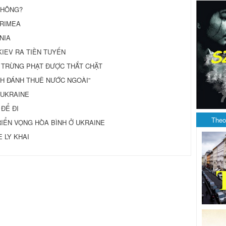
 KHÔNG?
CRIMEA
NIA
KIEV RA TIỀN TUYẾN
H TRỪNG PHẠT ĐƯỢC THẮT CHẶT
NH ĐÁNH THUÊ NƯỚC NGOÀI”
 UKRAINE
 ĐỂ ĐI
Theo
IỂN VỌNG HÒA BÌNH Ở UKRAINE
 LY KHAI