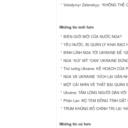
Volodymyr Zelenskyy: "KHÔNG TH
Những tin mới hơn
BIÊN GIỚI MỚI CỦA NƯỚC NGA?
YÊU NƯỚC, BỊ QUÂN LY KHAI BẠO 
BINH LÍNH NGA TỚI UKRAINE ĐỂ “G
NGA “XÚI” MỸ “CAN” UKRAINE ĐỪN
Thủ tướng Ukraine: KẾ HOẠCH CỦA 
NGA VÀ UKRAINE “XÍCH LẠI GẦN N
MỘT CÁI NHÌN VỀ THẤT BẠI QUÂN 
Ukraine: TẤM LÒNG NGƯỜI DÂN VỚI
Phần Lan: BỘ TEM ĐỒNG TÍNH GẶT
TRÙM KHỦNG BỐ CHÍNH TRỊ LẠI “HI
Những tin cũ hơn