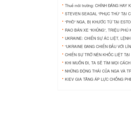
Thuế môi trường: CHÍNH ĐÁNG HAY
STEVEN SEAGAL “PHỤC THÙ” TẠI 
“PHÒ” NGA, BỊ KHƯỚC TỪ TẠI ESTO
RAO BÁN XE “KHỦNG”, TRIỆU PHÚ 
UKRAINE: CHIẾN SỰ ÁC LIỆT, LỆN
“UKRAINE ĐANG CHIẾN ĐẤU VỚI LÍ
CHIẾN SỰ TRỞ NÊN KHỐC LIỆT TẠI
KHI MUỐN ĐI, TA SẼ TÌM MỌI CÁCH
NHỮNG ĐỘNG THÁI CỦA NGA VÀ TR
KIEV GIA TĂNG ÁP LỰC CHỐNG PHE