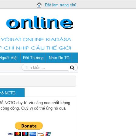
Đặt làm trang chủ
Người Việt
Đời Thường
Nhìn Ra TG
 hộ NCTG
để NCTG duy trì và nâng cao chất lượng
 cộng đồng.
Quý vị có thể ủng hộ qua