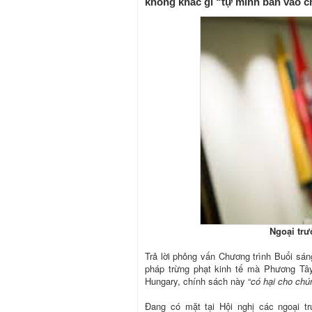
không khác gì “tự mình bắn vào c
Ngoại trư
Trả lời phỏng vấn Chương trình Buổi sá
pháp trừng phạt kinh tế mà Phương Tây
Hungary, chính sách này “
có hại cho chú
Đang có mặt tại Hội nghị các ngoại tr