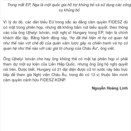
Trong mắt EP, Nga là một quốc gia hỗ trợ khủng bố và sử dụng các công
cụ khủng bố
Vì lý do đó, các dân biểu EU trong sắc áo đảng cầm quyền FIDESZ dù
có mặt trong phiên họp, nhưng đã không bấm nút biểu quyết, theo thông
cáo của ông Ujhelyi István, một nghị sĩ Hungary trong EP, hiện là chính
khách độc lập. Bằng hành động này, “
họ đã thể hiện rõ họ có quan hệ
như thế nào với chế độ của quân xâm lược gây ra chiến tranh và họ có
quan hệ như thế nào với các giá trị chung của Châu Âu
”, ông viết.
Ông Ujhelyi István cho hay ông không thể có mặt tại phiên họp vì phải
tham dự một sự kiện của Liên Hiệp Quốc, nhưng ông ủng hộ nghị quyết
nói trên. Được biết, Hungary có 21 đại diện được cử tri nước này bầu trực
tiếp để tham gia Nghị viện Châu Âu, trong đó có 13 vị thuộc liên minh
cầm quyền cánh hữu FIDESZ-KDNP.
Nguyễn Hoàng Linh