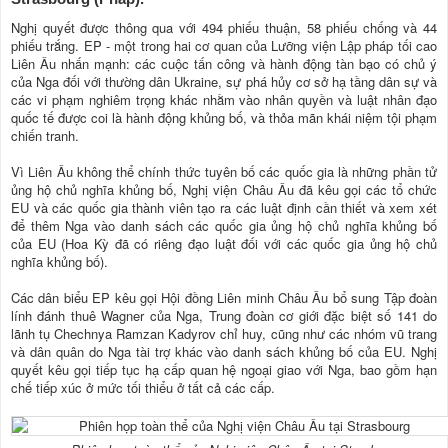
Nghị quyết được thông qua với 494 phiếu thuận, 58 phiếu chống và 44
phiếu trắng. EP - một trong hai cơ quan của Lưỡng viện Lập pháp tối cao
Liên Âu nhấn mạnh: các cuộc tấn công và hành động tàn bạo có chủ ý
của Nga đối với thường dân Ukraine, sự phá hủy cơ sở hạ tầng dân sự và
các vi phạm nghiêm trọng khác nhằm vào nhân quyền và luật nhân đạo
quốc tế được coi là hành động khủng bố, và thỏa mãn khái niệm tội phạm
chiến tranh.
Vì Liên Âu không thể chính thức tuyên bố các quốc gia là những phần tử
ủng hộ chủ nghĩa khủng bố, Nghị viện Châu Âu đã kêu gọi các tổ chức
EU và các quốc gia thành viên tạo ra các luật định cần thiết và xem xét
để thêm Nga vào danh sách các quốc gia ủng hộ chủ nghĩa khủng bố
của EU (Hoa Kỳ đã có riêng đạo luật đối với các quốc gia ủng hộ chủ
nghĩa khủng bố).
Các dân biểu EP kêu gọi Hội đồng Liên minh Châu Âu bổ sung Tập đoàn
lính đánh thuê Wagner của Nga, Trung đoàn cơ giới đặc biệt số 141 do
lãnh tụ Chechnya Ramzan Kadyrov chỉ huy, cũng như các nhóm vũ trang
và dân quân do Nga tài trợ khác vào danh sách khủng bố của EU. Nghị
quyết kêu gọi tiếp tục hạ cấp quan hệ ngoại giao với Nga, bao gồm hạn
chế tiếp xúc ở mức tối thiểu ở tất cả các cấp.