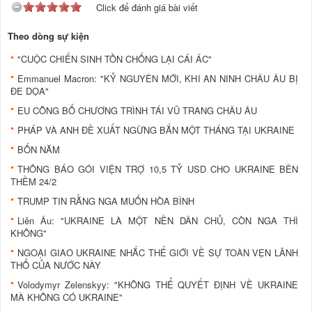
Click để đánh giá bài viết
Theo dòng sự kiện
"CUỘC CHIẾN SINH TỒN CHỐNG LẠI CÁI ÁC"
Emmanuel Macron: "KỶ NGUYÊN MỚI, KHI AN NINH CHÂU ÂU BỊ
ĐE DỌA"
EU CÔNG BỐ CHƯƠNG TRÌNH TÁI VŨ TRANG CHÂU ÂU
PHÁP VÀ ANH ĐỀ XUẤT NGỪNG BẮN MỘT THÁNG TẠI UKRAINE
BỐN NĂM
THÔNG BÁO GÓI VIỆN TRỢ 10,5 TỶ USD CHO UKRAINE BÊN
THỀM 24/2
TRUMP TIN RẰNG NGA MUỐN HÒA BÌNH
Liên Âu: "UKRAINE LÀ MỘT NỀN DÂN CHỦ, CÒN NGA THÌ
KHÔNG"
NGOẠI GIAO UKRAINE NHẮC THẾ GIỚI VỀ SỰ TOÀN VẸN LÃNH
THỔ CỦA NƯỚC NÀY
Volodymyr Zelenskyy: "KHÔNG THỂ QUYẾT ĐỊNH VỀ UKRAINE
MÀ KHÔNG CÓ UKRAINE"