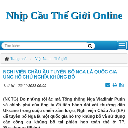
Nhịp Cầu Thế Giới Online
Trang nhất
Việt Nam - Thế giới
NGHỊ VIỆN CHÂU ÂU TUYÊN BỐ NGA LÀ QUỐC GIA
ỦNG HỘ CHỦ NGHĨA KHỦNG BỐ
Thứ tư - 23/11/2022 06:09
(NCTG) Do những tội ác mà Tổng thống Nga Vladimir Putin
và chính phủ của ông ta đã tiến hành đối với thường dân
Ukraine trong cuộc chiến xâm lược, Nghị viện Châu Âu (EP)
đã tuyên bố Nga là một quốc gia hỗ trợ khủng bố và sử dụng
các công cụ khủng bố tại phiên họp toàn thể ở TP.
Strasbourg (Pháp).