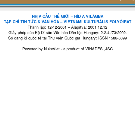
NHỊP CẦU THẾ GIỚI – HÍD A VILÁGBA
TẠP CHÍ TIN TỨC & VĂN HÓA – VIETNAMI KULTURÁLIS FOLYÓIRAT
Thành lập: 12-12-2001 – Alapítva: 2001.12.12
Giấy phép của Bộ Di sản Văn hóa Dân tộc Hungary: 2.2.4./73/2002.
Số đăng kí quốc tế tại Thư viện Quốc gia Hungary: ISSN 1588-5399
Powered by
NukeViet
- a product of
VINADES.,JSC