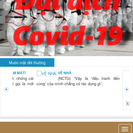
Muôn mặt đời thường
BẠN NAM MẤT!
VỀ NHÀ
TG) “Xời, những cái
(NCTG) “Vậy là “đấu tranh đến
tươi mới gọi là mới
cùng” của mình chẳng có tác dụng gì”.
không 