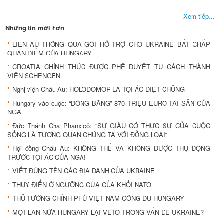
Xem tiếp...
Những tin mới hơn
LIÊN ÂU THÔNG QUA GÓI HỖ TRỢ CHO UKRAINE BẤT CHẤP
QUAN ĐIỂM CỦA HUNGARY
CROATIA CHÍNH THỨC ĐƯỢC PHÊ DUYỆT TƯ CÁCH THÀNH
VIÊN SCHENGEN
Nghị viện Châu Âu: HOLODOMOR LÀ TỘI ÁC DIỆT CHỦNG
Hungary vào cuộc: “ĐÓNG BĂNG” 870 TRIỆU EURO TÀI SẢN CỦA
NGA
Đức Thánh Cha Phanxicô: “SỰ GIÀU CÓ THỰC SỰ CỦA CUỘC
SỐNG LÀ TƯƠNG QUAN CHÚNG TA VỚI ĐỒNG LOẠI”
Hội đồng Châu Âu: KHÔNG THỂ VÀ KHÔNG ĐƯỢC THỤ ĐỘNG
TRƯỚC TỘI ÁC CỦA NGA!
VIẾT ĐÚNG TÊN CÁC ĐỊA DANH CỦA UKRAINE
THỤY ĐIỂN Ở NGƯỠNG CỬA CỦA KHỐI NATO
THỦ TƯỚNG CHÍNH PHỦ VIỆT NAM CÔNG DU HUNGARY
MỘT LẦN NỮA HUNGARY LẠI VETO TRONG VẤN ĐỀ UKRAINE?