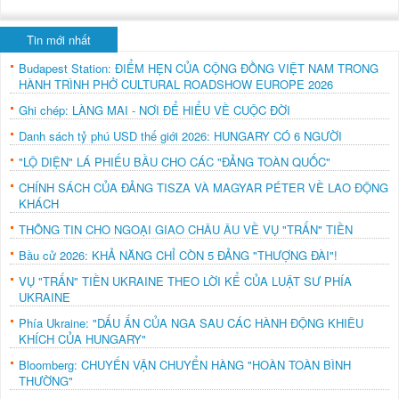
Tin mới nhất
Budapest Station: ĐIỂM HẸN CỦA CỘNG ĐỒNG VIỆT NAM TRONG
HÀNH TRÌNH PHỞ CULTURAL ROADSHOW EUROPE 2026
Ghi chép: LÀNG MAI - NƠI ĐỂ HIỂU VỀ CUỘC ĐỜI
Danh sách tỷ phú USD thế giới 2026: HUNGARY CÓ 6 NGƯỜI
"LỘ DIỆN" LÁ PHIẾU BẦU CHO CÁC "ĐẢNG TOÀN QUỐC"
CHÍNH SÁCH CỦA ĐẢNG TISZA VÀ MAGYAR PÉTER VỀ LAO ĐỘNG
KHÁCH
THÔNG TIN CHO NGOẠI GIAO CHÂU ÂU VỀ VỤ "TRẤN" TIỀN
Bầu cử 2026: KHẢ NĂNG CHỈ CÒN 5 ĐẢNG "THƯỢNG ĐÀI"!
VỤ "TRẤN" TIỀN UKRAINE THEO LỜI KỂ CỦA LUẬT SƯ PHÍA
UKRAINE
Phía Ukraine: "DẤU ẤN CỦA NGA SAU CÁC HÀNH ĐỘNG KHIÊU
KHÍCH CỦA HUNGARY"
Bloomberg: CHUYẾN VẬN CHUYỂN HÀNG "HOÀN TOÀN BÌNH
THƯỜNG"