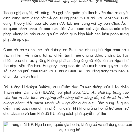
Phiên họp toàn thể của Nghị viện Châu Âu tại Strasbourg
Trong nghị quyết, EP cũng kêu gọi các quốc gia thành viên đưa ra quyết
định càng sớm càng tốt về gói trừng phạt thứ 9 đối với Moscow. Cuối
cùng, theo ý kiến của EP, các nước EU nên cùng với Ủy ban Châu Âu -
cơ quan hành pháp tối cao của Liên Âu - xem xét việc đưa ra các biện
pháp chống lại các quốc gia tìm cách giúp Nga lách các biện pháp trừng
phạt đã áp đặt.
Cuộc bỏ phiếu có thể mở đường để Putin và chính phủ Nga phải chịu
trách nhiệm về những tội ác chiến tranh nếu chúng được chứng tỏ. Tuy
nhiên, báo chí lưu ý rằng không phải ai cũng ủng hộ việc lên án Nga như
thế này. Một dân biểu Hungary trong sắc áo liên minh cầm quyền thuộc
số ít chính phủ thân thiện với Putin ở Châu Âu, nói rằng trọng tâm nên là
chấm dứt chiến tranh.
Đó là ông Hidvéghi Balázs, cựu Giám đốc Truyền thông của Liên đoàn
Thanh niên Dân chủ (FIDESZ), với phát biểu: “
Liên Âu phải tập trung vào
việc tạo ra hòa bình và ngừng bắn càng sớm càng tốt, và đó sẽ là tình
huống chấm dứt chiến tranh và xung đột quân sự
”. Đây cũng là quan
điểm nhất quán của chính phủ Hungary, khi không ủng hộ hỗ trợ quân sự
cho Ukraine và làm khó dễ EU bằng cách phủ quyết mọi thứ.