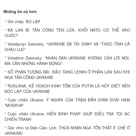
Những tin cũ hơn
Ghi chép: BỌ LẬP
BA LAN BỊ TẤN CÔNG TÊN LỬA, KHỐI NATO CÓ THỂ VÀO
CUỘC?
Volodymyr Zelensky: “UKRAINE ĐÃ TÁI SINH” VÀ “THỨC TỈNH CẢ
CHÂU LỤC”
Volodimir Zelensky: “NHÂN DÂN UKRAINE KHÔNG CẦN LỜI NÓI,
MÀ CẦN NHỮNG HÀNH ĐỘNG!”
SỐ PHẬN TƯỢNG ĐÀI, BẢO TÀNG LENIN Ở PHẦN LAN SAU KHI
NGA TẤN CÔNG UKRAINE
RUSLANA: KẾ HOẠCH KINH TỞM CỦA PUTIN LÀ HỦY DIỆT NỀN
ĐỘC LẬP CỦA UKRAINE
Cuộc chiến Ukraine: Ý NGHĨA CỦA TRẬN BẮN CHÌM SOÁI HẠM
“MOSKVA”
Cuộc chiến Ukraine: HIẾN BINH PHÁP GIÚP ĐIỀU TRA TỘI ÁC
CHIẾN TRANH
Góc nhìn từ Điện Cẩm Linh: THỪA NHẬN NGA TỔN THẤT Ê CHỀ Ở
UKRAINE!