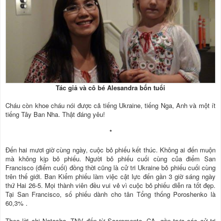
Tác giả và cô bé Alesandra bốn tuổi
Cháu còn khoe cháu nói được cả tiếng Ukraine, tiếng Nga, Anh và một ít
tiếng Tây Ban Nha. Thật đáng yêu!
*
Đến hai mươi giờ cùng ngày, cuộc bỏ phiếu kết thúc. Không ai đến muộn
mà không kịp bỏ phiếu. Người bỏ phiếu cuối cùng của điểm San
Francisco (điểm cuối) đồng thời cũng là cử tri Ukraine bỏ phiếu cuối cùng
trên thế giới. Ban Kiểm phiếu làm việc cật lực đến gần 3 giờ sáng ngày
thứ Hai 26-5. Mọi thành viên đều vui vẻ vì cuộc bỏ phiếu diễn ra tốt đẹp.
Tại San Francisco, số phiếu dành cho tân Tổng thống Poroshenko là
60,3% .
Theo lời chị Natasha, TNV đến từ Sacramento, CA, gần trưa các cử tri