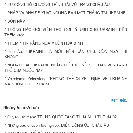
EU CÔNG BỐ CHƯƠNG TRÌNH TÁI VŨ TRANG CHÂU ÂU
PHÁP VÀ ANH ĐỀ XUẤT NGỪNG BẮN MỘT THÁNG TẠI UKRAINE
BỐN NĂM
THÔNG BÁO GÓI VIỆN TRỢ 10,5 TỶ USD CHO UKRAINE BÊN
THỀM 24/2
TRUMP TIN RẰNG NGA MUỐN HÒA BÌNH
Liên Âu: "UKRAINE LÀ MỘT NỀN DÂN CHỦ, CÒN NGA THÌ
KHÔNG"
NGOẠI GIAO UKRAINE NHẮC THẾ GIỚI VỀ SỰ TOÀN VẸN LÃNH
THỔ CỦA NƯỚC NÀY
Volodymyr Zelenskyy: "KHÔNG THỂ QUYẾT ĐỊNH VỀ UKRAINE
MÀ KHÔNG CÓ UKRAINE"
Xem tiếp...
Những tin mới hơn
Quyền lực mềm: TRUNG QUỐC ĐANG THUA NHƯ THẾ NÀO?
Những câu chuyện tác nghiệp: BIỂN ĐÔNG Ở... CHÂU ÂU