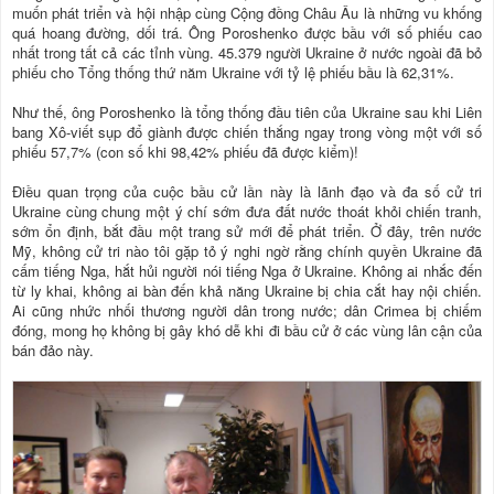
muốn phát triển và hội nhập cùng Cộng đồng Châu Âu là những vu khống
quá hoang đường, dối trá. Ông Poroshenko được bầu với số phiếu cao
nhất trong tất cả các tỉnh vùng. 45.379 người Ukraine ở nước ngoài đã bỏ
phiếu cho Tổng thống thứ năm Ukraine với tỷ lệ phiếu bầu là 62,31%.
Như thế, ông Poroshenko là tổng thống đầu tiên của Ukraine sau khi Liên
bang Xô-viết sụp đổ giành được chiến thắng ngay trong vòng một với số
phiếu 57,7% (con số khi 98,42% phiếu đã được kiểm)!
Điều quan trọng của cuộc bầu cử lần này là lãnh đạo và đa số cử tri
Ukraine cùng chung một ý chí sớm đưa đất nước thoát khỏi chiến tranh,
sớm ổn định, bắt đầu một trang sử mới để phát triển. Ở đây, trên nước
Mỹ, không cử tri nào tôi gặp tỏ ý nghi ngờ rằng chính quyền Ukraine đã
cấm tiếng Nga, hắt hủi người nói tiếng Nga ở Ukraine. Không ai nhắc đến
từ ly khai, không ai bàn đến khả năng Ukraine bị chia cắt hay nội chiến.
Ai cũng nhức nhối thương người dân trong nước; dân Crimea bị chiếm
đóng, mong họ không bị gây khó dễ khi đi bầu cử ở các vùng lân cận của
bán đảo này.