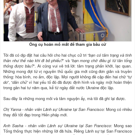
Ông cụ hoãn mổ mắt để tham gia bầu cử
Tôi đã có dịp đặt hai câu hỏi cho hai chục cử tri “
bạn có tâm trạng và tinh
thần như thế nào khi đi bỏ phiếu?
” và “
bạn mong chờ điều gì từ tân tổng
thống được bầu?
”. Ai cũng vui vẻ trả lời: tâm trạng phấn khởi, lạc quan.
Những mong đợi từ vị nguyên thủ quốc gia mới cũng đơn giản và truyền
thống: hòa bình, no ấm, độc lập. Mọi người không đề cập đến hai chữ “
tự
do
”, “
dân chủ
” vì hai yếu tố đó đã được định hình và ngày một hoàn thiện
trong gần hai tư năm qua, kể từ ngày đất nước Ukraine độc lập.
Sau đây là những mong mỏi và tâm nguyện ấy, mà tôi đã ghi lại được.
Chị Yanna - nhân viên Lãnh sự Ukraine tại San Francisco:
Mong có nhiều
thay đổi tốt đẹp trong Hiến pháp mới.
Anh Sasha - nhân viên Lãnh sự Ukraine tại San Francisco:
Mong sao
Tổng thống thực hiện những lời đã hứa. Riêng Lãnh sự tại San Francisco