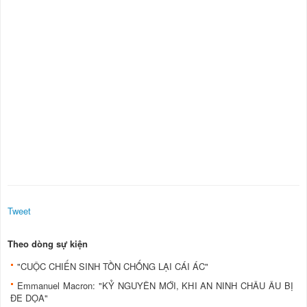
Tweet
Theo dòng sự kiện
"CUỘC CHIẾN SINH TỒN CHỐNG LẠI CÁI ÁC"
Emmanuel Macron: "KỶ NGUYÊN MỚI, KHI AN NINH CHÂU ÂU BỊ
ĐE DỌA"