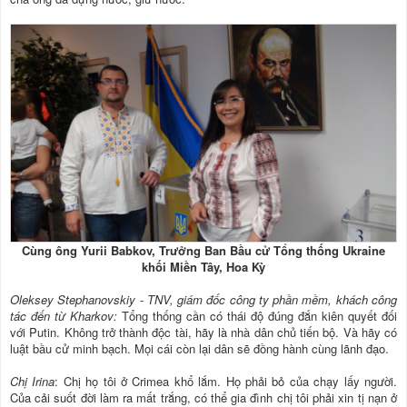
Cùng ông Yurii Babkov, Trưởng Ban Bầu cử Tổng thống Ukraine
khối Miền Tây, Hoa Kỳ
Oleksey Stephanovskiy - TNV, giám đốc công ty phần mềm, khách công
tác đến từ Kharkov:
Tổng thống cần có thái độ đúng đắn kiên quyết đối
với Putin. Không trở thành độc tài, hãy là nhà dân chủ tiến bộ. Và hãy có
luật bầu cử minh bạch. Mọi cái còn lại dân sẽ đồng hành cùng lãnh đạo.
Chị Irina
: Chị họ tôi ở Crimea khổ lắm. Họ phải bỏ của chạy lấy người.
Của cải suốt đời làm ra mất trắng, có thể gia đình chị tôi phải xin tị nạn ở