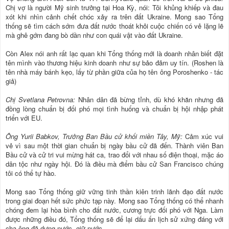
Chị vợ là người Mỹ sinh trưởng tại Hoa Kỳ, nói: Tôi khủng khiếp và đau
xót khi nhìn cảnh chết chóc xảy ra trên đất Ukraine. Mong sao Tổng
thống sẽ tìm cách sớm đưa đất nước thoát khỏi cuộc chiến có vẻ lặng lẽ
mà ghê gớm đang bò dần như con quái vật vào đất Ukraine.
Còn Alex nói anh rất lạc quan khi Tổng thống mới là doanh nhân biết đặt
tên mình vào thương hiệu kinh doanh như sự bảo đảm uy tín. (Roshen là
tên nhà máy bánh kẹo, lấy từ phần giữa của họ tên ông Poroshenko - tác
giả)
Chị Svetlana Petrovna:
Nhân dân đã bừng tỉnh, dù khó khăn nhưng đã
đồng lòng chuẩn bị đối phó mọi tình huống và chuẩn bị hội nhập phát
triển với EU.
Ông Yurii Babkov, Trưởng Ban Bầu cử khối miền Tây, Mỹ:
Cảm xúc vui
vẻ vì sau một thời gian chuẩn bị ngày bầu cử đã đến. Thành viên Ban
Bầu cử và cử tri vui mừng hát ca, trao đổi với nhau số điện thoại, mặc áo
dân tộc như ngày hội. Đó là điều mà điểm bầu cử San Francisco chúng
tôi có thể tự hào.
Mong sao Tổng thống giữ vững tinh thần kiên trinh lãnh đạo đất nước
trong giai đoạn hết sức phức tạp này. Mong sao Tổng thống có thể nhanh
chóng đem lại hòa bình cho đất nước, cương trực đối phó với Nga. Làm
được những điều đó, Tổng thống sẽ để lại dấu ấn lịch sử xứng đáng với
cha ông đã dựng nước, giữ nước.