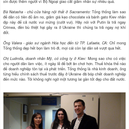
xin được thêm người vì Bộ Ngoại giao cắt giảm nhân sự nhiều quá.
Bà Natasha - chủ cửa hàng nội thất ở Sacramento:
Tống thống làm sao
để dân có tiền đủ ấm no, giảm giá kẹo chocolate và bánh gato Kiev nhân
dịp này để cả nước vui mừng (cười vui). Hãy nói với Putin là trả ngay
Crimea, đền bù thiệt hại gây ra ở Ukraine thì chúng ta trả ngay nợ khí
đốt.
Ông Valera - giáo sư ngành Hóa học đến từ TP. Lafaete, CA:
Chỉ mong
Tổng thống dẹp hết bọn làm trò đi, mọi cái còn lại dân sẽ vượt qua hết.
Chị Ludmila, doanh nhân Mỹ, có công ty ở Kiev:
Mong sao cho có việc
cho người dân làm việc, ít ngày lễ để bớt ăn chơi hơn. Thuế khóa thế nào
để doanh nghiệp tồn tại và phát triển. Tổng thống là nhà kinh doanh, ông
từng hiểu chính sách thuế trước đây ở Ukraine đã bóp chết doanh nghiệp
đến mức nào. Tôi không nghi ngờ một tương lai gần tốt đẹp cho đất nước.