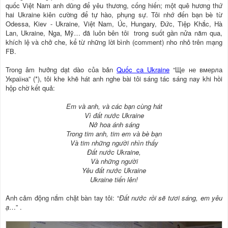
quốc Việt Nam anh dũng để yêu thương, cống hiến; một quê hương thứ
hai Ukraine kiên cường để tự hào, phụng sự. Tôi nhớ đến bạn bè từ
Odessa, Kiev - Ukraine, Việt Nam, Úc, Hungary, Đức, Tiệp Khắc, Hà
Lan, Ukraine, Nga, Mỹ… đã luôn bên tôi trong suốt gần nửa năm qua,
khích lệ và chở che, kể từ những lời bình (comment) nho nhỏ trên mạng
FB.
Trong âm hưởng dạt dào của bản
Quốc ca Ukraine
“Ще не вмерла
Україна” (*), tôi khe khẽ hát anh nghe bài tôi sáng tác sáng nay khi hồi
hộp chờ kết quả:
Em và anh, và các bạn cùng hát
Vì đất nước Ukraine
Nở hoa ánh sáng
Trong tim anh, tim em và bè bạn
Và tim những người nhìn thấy
Đất nước Ukraine,
Và những người
Yêu đất nước Ukraine
Ukraine tiến lên!
Anh cảm động nắm chặt bàn tay tôi: “
Đất nước rồi sẽ tươi sáng, em yêu
ạ
…”
.