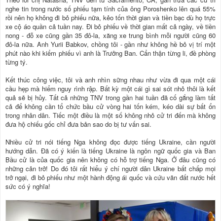
nghe tin trong nước số phiếu tạm tính của ông Poroshenko lên quá 55%
rồi nên họ không đi bỏ phiếu nữa, kẻo tốn thời gian và tiền bạc dù họ trực
xe cộ áo quần cả tuần nay. Đi bỏ phiếu về thời gian mất cả ngày, về tiền
nong - đỗ xe cũng gần 35 đô-la, xăng xe trung bình mỗi người cũng 60
đô-la nữa. Anh Yurii Babkov, chồng tôi - gần như không hề bỏ vị trí một
phút nào khi kiểm phiếu vì anh là Trưởng Ban. Cẩn thận từng li, đề phòng
từng tý.
Kết thúc công việc, tôi và anh nhìn sững nhau như vừa đi qua một cái
cầu hẹp mà hiểm nguy rình rập. Bất kỳ một cái gì sai sót nhỏ thôi là kết
quả sẽ bị hủy. Tất cả những TNV trong gần hai tuần đã cố gắng làm tất
cả để không cần tổ chức bầu cử vòng hai tốn kém, kéo dài sự bất ổn
trong nhân dân. Tiếc một điều là một số không nhỏ cử tri đến mà không
đưa hộ chiếu gốc chỉ đưa bản sao do bị tư vấn sai.
Nhiều cử tri nói tiếng Nga không đọc được tiếng Ukraine, cần người
hướng dẫn. Đã có ý kiến là tiếng Ukraine là ngôn ngữ quốc gia và Ban
Bầu cử là của quốc gia nên không có hỗ trợ tiếng Nga. Ở đâu cũng có
những cản trở! Do đó tôi rất hiểu ý chí người dân Ukraine bất chấp mọi
trở ngại, đi bỏ phiếu như một hành động ái quốc và cứu vãn đất nước hết
sức có ý nghĩa!