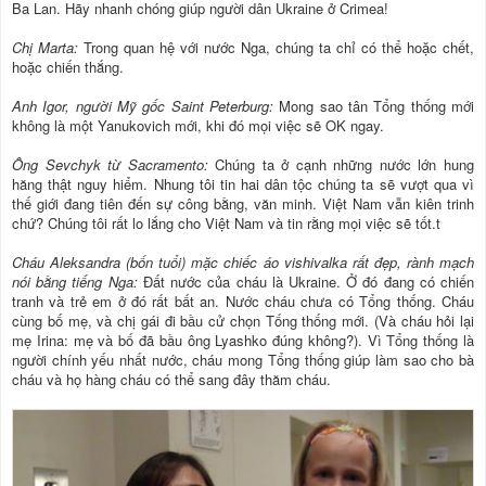
Ba Lan. Hãy nhanh chóng giúp người dân Ukraine ở Crimea!
Chị Marta:
Trong quan hệ với nước Nga, chúng ta chỉ có thể hoặc chết,
hoặc chiến thắng.
Anh Igor, người Mỹ gốc Saint Peterburg:
Mong sao tân Tổng thống mới
không là một Yanukovich mới, khi đó mọi việc sẽ OK ngay.
Ông Sevchyk từ Sacramento:
Chúng ta ở cạnh những nước lớn hung
hăng thật nguy hiểm. Nhung tôi tin hai dân tộc chúng ta sẽ vượt qua vì
thế giới đang tiên đến sự công bằng, văn minh. Việt Nam vẫn kiên trinh
chứ? Chúng tôi rất lo lắng cho Việt Nam và tin rằng mọi việc sẽ tốt.t
Cháu Aleksandra (bốn tuổi) mặc chiếc áo vishivalka rất đẹp, rành mạch
nói bằng tiếng Nga:
Đất nước của cháu là Ukraine. Ở đó đang có chiến
tranh và trẻ em ở đó rất bất an. Nước cháu chưa có Tổng thống. Cháu
cùng bố mẹ, và chị gái đi bầu cử chọn Tống thống mới. (Và cháu hỏi lại
mẹ Irina: mẹ và bố đã bầu ông Lyashko đúng không?). Vì Tổng thống là
người chính yếu nhất nước, cháu mong Tổng thống giúp làm sao cho bà
cháu và họ hàng cháu có thể sang đây thăm cháu.