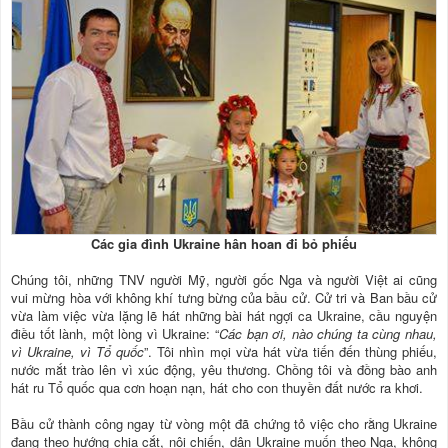
Các gia đình Ukraine hân hoan đi bỏ phiếu
Chúng tôi, những TNV người Mỹ, người gốc Nga và người Việt ai cũng
vui mừng hòa với không khí tưng bừng của bầu cử. Cử tri và Ban bầu cử
vừa làm việc vừa lặng lẽ hát những bài hát ngợi ca Ukraine, cầu nguyện
điều tốt lành, một lòng vì Ukraine: “
Các bạn ơi, nào chúng ta cùng nhau,
vì Ukraine, vì Tổ quốc
”. Tôi nhìn mọi vừa hát vừa tiến đến thùng phiếu,
nước mắt trào lên vì xúc động, yêu thương. Chồng tôi và đồng bào anh
hát ru Tổ quốc qua cơn hoạn nạn, hát cho con thuyền đất nước ra khơi.
Bầu cử thành công ngay từ vòng một đã chứng tỏ việc cho rằng Ukraine
đang theo hướng chia cắt, nội chiến, dân Ukraine muốn theo Nga, không