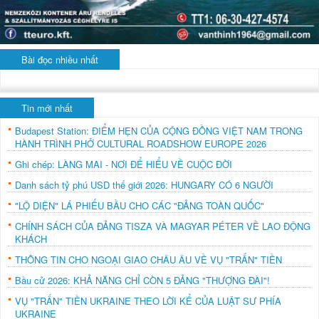
Bài đọc nhiều nhất
Tin mới nhất
Budapest Station: ĐIỂM HẸN CỦA CỘNG ĐỒNG VIỆT NAM TRONG
HÀNH TRÌNH PHỞ CULTURAL ROADSHOW EUROPE 2026
Ghi chép: LÀNG MAI - NƠI ĐỂ HIỂU VỀ CUỘC ĐỜI
Danh sách tỷ phú USD thế giới 2026: HUNGARY CÓ 6 NGƯỜI
"LỘ DIỆN" LÁ PHIẾU BẦU CHO CÁC "ĐẢNG TOÀN QUỐC"
CHÍNH SÁCH CỦA ĐẢNG TISZA VÀ MAGYAR PÉTER VỀ LAO ĐỘNG
KHÁCH
THÔNG TIN CHO NGOẠI GIAO CHÂU ÂU VỀ VỤ "TRẤN" TIỀN
Bầu cử 2026: KHẢ NĂNG CHỈ CÒN 5 ĐẢNG "THƯỢNG ĐÀI"!
VỤ "TRẤN" TIỀN UKRAINE THEO LỜI KỂ CỦA LUẬT SƯ PHÍA
UKRAINE