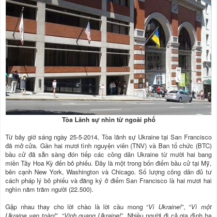
Tòa Lãnh sự nhìn từ ngoài phố
Từ bảy giờ sáng ngày 25-5-2014, Tòa lãnh sự Ukraine tại San Francisco
đã mở cửa. Gần hai mươi tình nguyện viên (TNV) và Ban tổ chức (BTC)
bầu cử đã sẵn sàng đón tiếp các công dân Ukraine từ mười hai bang
miền Tây Hoa Kỳ đến bỏ phiếu. Đây là một trong bốn điểm bầu cử tại Mỹ,
bên cạnh New York, Washington và Chicago. Số lượng công dân đủ tư
cách pháp lý bỏ phiếu và đăng ký ở điểm San Francisco là hai mươi hai
nghìn năm trăm người (22.500).
Gặp nhau thay cho lời chào là lời cầu mong “
Vì Ukraine!
”, “
Vì một
Ukraine vẹn toàn!
”, “
Vinh quang Ukraine!
”. Nhiều người đi cả gia đình ba