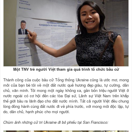
Một TNV trẻ người Việt tham gia quá trình tổ chức bầu cử
Thành công của cuộc bầu cử Tổng thống Ukraine cũng là ước mơ, mong
mỏi của bạn bè tôi về một đất nước quê hương đẹp giàu, tự cường, dân
chủ, văn minh. Tôi mong một ngày không xa, gần bốn triệu người Việt ở
nước ngoài có cơ hội đến các tòa Đại sứ, Lãnh sự Việt Nam trên khắp
thế giới bầu ra lãnh đạo cho đất nước mình. Tất cả người Việt đều chung
lòng đồng hành cùng đất nước đi về phía trước, với mong mỏi độc lập, tự
do, dân chủ, hạnh phúc cho mọi người.
Chùm ảnh những cử tri Ukraine đi bỏ phiếu tại San Francisco: