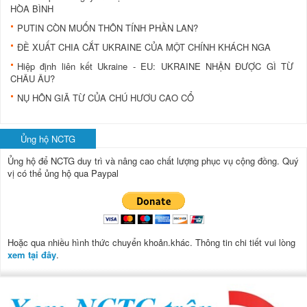
HÒA BÌNH
PUTIN CÒN MUỐN THÔN TÍNH PHẦN LAN?
ĐỀ XUẤT CHIA CẮT UKRAINE CỦA MỘT CHÍNH KHÁCH NGA
Hiệp định liên kết Ukraine - EU: UKRAINE NHẬN ĐƯỢC GÌ TỪ
CHÂU ÂU?
NỤ HÔN GIÃ TỪ CỦA CHÚ HƯƠU CAO CỔ
Ủng hộ NCTG
Ủng hộ để NCTG duy trì và nâng cao chất lượng phục vụ cộng đồng.
Quý
vị có thể ủng hộ qua Paypal
Hoặc qua nhiều hình thức chuyển khoản.khác. Thông tin chi tiết vui lòng
xem tại đây
.