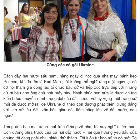
Cùng các cô gái Ukraine
Cách đây hai mươi sáu năm, hàng ngày đi học qua nhà máy bánh kẹo
Roshen, khi đó tên là Karl Marx, tôi không thể nghĩ rằng một ngày lại có
cơ hội tham gia công tác tổ chức bầu cử và tiếp xúc trực tiếp với những
cử tri bầu cho ông chủ nhà máy này. Hạnh phúc hơn nữa là được chứng
kiến bước chuyển mình trọng đại của đất nước, với hy vọng một trang sử
mới đã được mở ra, để Ukraine đi theo con đường phát triển, xứng đáng
với lịch sử lâu đời, văn hóa giàu có, tiềm năng lớn về đất nước, con
người.
Trong ánh ban mai xanh mát trên đường về nhà, tôi suy nghĩ miên man.
Con đường phía trước của cả hai đất nước – hai quê hương yêu dấu của
chúng tôi đang phải chịu nhiều thử thách. Tôi luôn tự hào mình có một Tổ