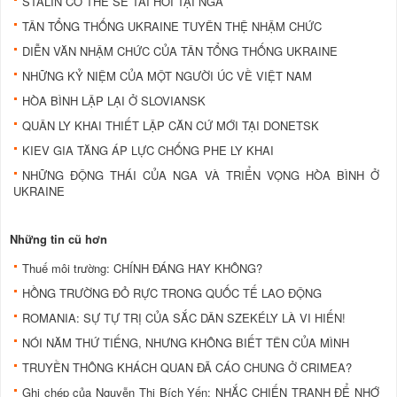
STALIN CÓ THỂ SẼ TÁI HỒI TẠI NGA
TÂN TỔNG THỐNG UKRAINE TUYÊN THỆ NHẬM CHỨC
DIỄN VĂN NHẬM CHỨC CỦA TÂN TỔNG THỐNG UKRAINE
NHỮNG KỶ NIỆM CỦA MỘT NGƯỜI ÚC VỀ VIỆT NAM
HÒA BÌNH LẬP LẠI Ở SLOVIANSK
QUÂN LY KHAI THIẾT LẬP CĂN CỨ MỚI TẠI DONETSK
KIEV GIA TĂNG ÁP LỰC CHỐNG PHE LY KHAI
NHỮNG ĐỘNG THÁI CỦA NGA VÀ TRIỂN VỌNG HÒA BÌNH Ở
UKRAINE
Những tin cũ hơn
Thuế môi trường: CHÍNH ĐÁNG HAY KHÔNG?
HỒNG TRƯỜNG ĐỎ RỰC TRONG QUỐC TẾ LAO ĐỘNG
ROMANIA: SỰ TỰ TRỊ CỦA SẮC DÂN SZEKÉLY LÀ VI HIẾN!
NÓI NĂM THỨ TIẾNG, NHƯNG KHÔNG BIẾT TÊN CỦA MÌNH
TRUYỀN THÔNG KHÁCH QUAN ĐÃ CÁO CHUNG Ở CRIMEA?
Ghi chép của Nguyễn Thị Bích Yến: NHẮC CHIẾN TRANH ĐỂ NHỚ