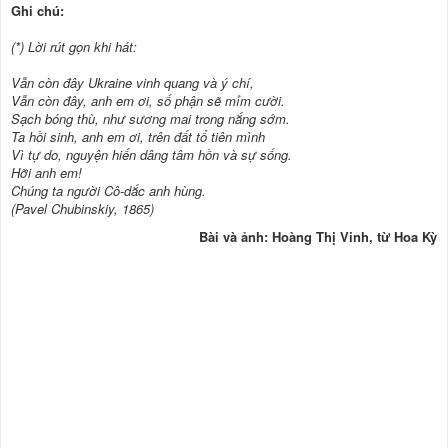
Ghi chú:
(*) Lời rút gọn khi hát:
Vẫn còn đây Ukraine vinh quang và ý chí,
Vẫn còn đây, anh em ơi, số phận sẽ mỉm cười.
Sạch bóng thù, như sương mai trong nắng sớm.
Ta hồi sinh, anh em ơi, trên đất tổ tiên mình
Vì tự do, nguyện hiến dâng tâm hồn và sự sống.
Hỡi anh em!
Chúng ta người Cô-dắc anh hùng.
(Pavel Chubinskiy, 1865)
Bài và ảnh: Hoàng Thị Vinh, từ Hoa Kỳ