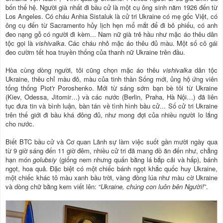
bốn thế hệ. Người già nhất đi bầu cử là một cụ ông sinh năm 1926 đến từ
Los Angeles. Có cháu Anhia Sistaluk là cử tri Ukraine có mẹ gốc Việt, có
ông cụ đến từ Sacramento hủy lịch hẹn mổ mắt để đi bỏ phiếu, có anh
đeo nạng gỗ có người đi kèm... Nam nữ già trẻ hầu như mặc áo thêu dân
tộc gọi là
vishivalka
. Các cháu nhỏ mặc áo thêu đủ màu. Một số cô gái
đeo cườm tết hoa truyền thống của thanh nữ Ukraine trên đầu.
Hòa cùng dòng người, tôi cũng chọn mặc áo thêu
vishivalka
dân tộc
Ukraine, thêu chỉ màu đỏ, màu của tinh thần Sống mới, ủng hộ ứng viên
tổng thống Piot'r Poroshenko. Mới từ sáng sớm bạn bè tôi từ Ukraine
(Kiev, Odessa, Jitomir…) và các nước (Berlin, Praha, Hà Nội…) đã liên
tục đưa tin và bình luận, bàn tán về tình hình bầu cử... Số cử tri Ukraine
trên thế giới đi bầu khá đông đủ, như mong đợi của nhiều người lo lắng
cho nước.
Biết BTC bầu cử và Cơ quan Lãnh sự làm việc suốt gần mười ngày qua
từ 9 giờ sáng đến 11 giờ đêm, nhiều cử tri đã mang đồ ăn đến như, chẳng
hạn món
golubsiy
(giống nem nhưng quấn bằng lá bắp cải và hấp), bánh
ngọt, hoa quả. Đặc biệt có một chiếc bánh ngọt khắc quốc huy Ukraine,
một chiếc khác tô màu xanh bầu trời, vàng đồng lúa như màu cờ Ukraine
và dòng chữ bằng kem viết lên: “
Ukraine, chúng con luôn bên Người!
”.