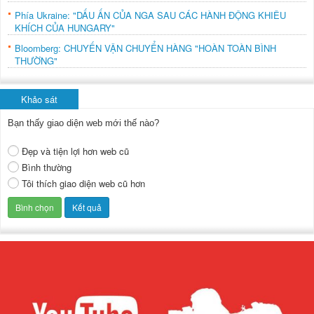
Phía Ukraine: "DẤU ẤN CỦA NGA SAU CÁC HÀNH ĐỘNG KHIÊU
KHÍCH CỦA HUNGARY"
Bloomberg: CHUYẾN VẬN CHUYỂN HÀNG "HOÀN TOÀN BÌNH
THƯỜNG"
Khảo sát
Bạn thấy giao diện web mới thế nào?
Đẹp và tiện lợi hơn web cũ
Bình thường
Tôi thích giao diện web cũ hơn