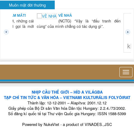
Muôn mặt đời thường
BẠN NAM MẤT!
VỀ NHÀ
TG) “Xời, những cái
(NCTG) “Vậy là “đấu tranh đến
tươi mới gọi là mới
cùng” của mình chẳng có tác dụng gì”.
không 
NHỊP CẦU THẾ GIỚI – HÍD A VILÁGBA
TẠP CHÍ TIN TỨC & VĂN HÓA – VIETNAMI KULTURÁLIS FOLYÓIRAT
Thành lập: 12-12-2001 – Alapítva: 2001.12.12
Giấy phép của Bộ Di sản Văn hóa Dân tộc Hungary: 2.2.4./73/2002.
Số đăng kí quốc tế tại Thư viện Quốc gia Hungary: ISSN 1588-5399
Powered by
NukeViet
- a product of
VINADES.,JSC