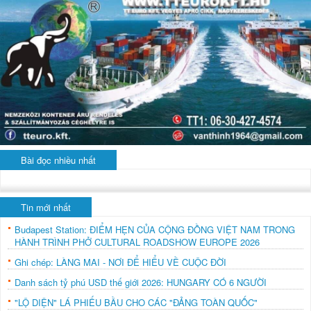
Bài đọc nhiều nhất
Tin mới nhất
Budapest Station: ĐIỂM HẸN CỦA CỘNG ĐỒNG VIỆT NAM TRONG
HÀNH TRÌNH PHỞ CULTURAL ROADSHOW EUROPE 2026
Ghi chép: LÀNG MAI - NƠI ĐỂ HIỂU VỀ CUỘC ĐỜI
Danh sách tỷ phú USD thế giới 2026: HUNGARY CÓ 6 NGƯỜI
"LỘ DIỆN" LÁ PHIẾU BẦU CHO CÁC "ĐẢNG TOÀN QUỐC"