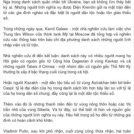
Nga trong danh sách quân nhân tới Ukraine, bạn sẽ không tìm thấy bất
kỳ ai. Những người lính nghĩa vụ được Điện Kremlin gửi ra mặt trận đến
từ các gia đình nghèo và đặc biệt là người dân tộc hoặc tôn giáo thiểu
số.
Trong những ngày qua, Kamil Galeev - một nhà nghiên cứu làm việc cho
Trung tâm Wilson của think tank Mỹ tại Moscow đã tổng hợp và nghiên
cứu các thông báo trên báo chí địa phương danh sách những người lính
nhập viện và tử trận.
Nhà nghiên cứu đi đến kết luận: danh sách này có nhiều người mang họ
Hồi giáo có nguồn gốc từ Cộng hòa Dagestan ở vùng Kavkaz và cả
những người Tatars ở Crimea - một nhóm dân có nguồn gốc Thổ Nhĩ Kỳ
thường bị xếp ở bậc thang cuối cùng trong xã hội.
Hoặc người Kazakh - một dân tộc tiểu số từ vùng Astrakhan bên bờ biển
Caspi: tỷ lệ đại diện của họ trong danh sách lớn hơn bảy lần so với tỷ lệ
của họ trong dân số chung; đây cũng lại là một dân tộc thiểu số.
Thêm vào đó là những thanh niên đến từ vùng nông thôn hoặc các thị
trấn nhỏ của vùng Siberia. Và từ đây, có thể biết rõ hơn về nguồn gốc
của những người lính nghĩa vụ này. Hầu hết trong số họ đến từ những gia
đình có hoàn cảnh khó khăn.
Vladimir Putin, sau khi phủ nhận, cuối cùng cũng thừa nhận, hai tuần