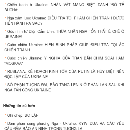
Chiến tranh ở Ukraine: NHÂN VẬT MANG BIỆT DANH “ĐỒ TỂ
BUCHA”
Nga xâm lược Ukraine: ĐIỀU TRA TỘI PHẠM CHIẾN TRANH ĐƯỢC
TIẾN HÀNH RA SAO?
Góc nhìn từ Điện Cẩm Linh: THỪA NHẬN NGA TỔN THẤT Ê CHỀ Ở
UKRAINE!
Cuộc chiến Ukraine: HIẾN BINH PHÁP GIÚP ĐIỀU TRA TỘI ÁC
CHIẾN TRANH
Cuộc chiến Ukraine: Ý NGHĨA CỦA TRẬN BẮN CHÌM SOÁI HẠM
“MOSKVA”
RUSLANA: KẾ HOẠCH KINH TỞM CỦA PUTIN LÀ HỦY DIỆT NỀN
ĐỘC LẬP CỦA UKRAINE
SỐ PHẬN TƯỢNG ĐÀI, BẢO TÀNG LENIN Ở PHẦN LAN SAU KHI
NGA TẤN CÔNG UKRAINE
Những tin cũ hơn
Ghi chép: BỌ LẬP
Đàm phán song phương Nga - Ukraine: KYIV ĐƯA RA CÁC YÊU
CẦU ĐẢM BẢO AN NINH TRONG TƯƠNG LAI