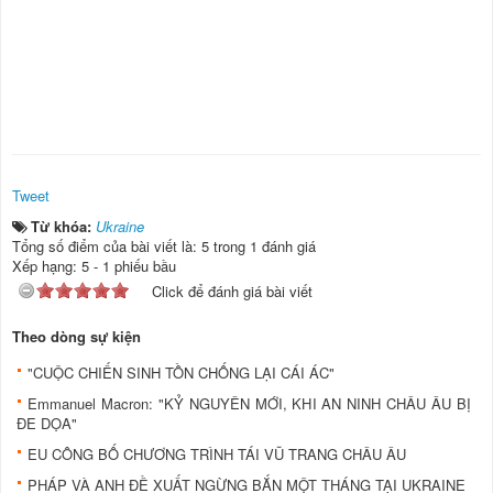
Tweet
Từ khóa:
Ukraine
Tổng số điểm của bài viết là: 5 trong 1 đánh giá
Xếp hạng:
5
-
1
phiếu bầu
Click để đánh giá bài viết
Theo dòng sự kiện
"CUỘC CHIẾN SINH TỒN CHỐNG LẠI CÁI ÁC"
Emmanuel Macron: "KỶ NGUYÊN MỚI, KHI AN NINH CHÂU ÂU BỊ
ĐE DỌA"
EU CÔNG BỐ CHƯƠNG TRÌNH TÁI VŨ TRANG CHÂU ÂU
PHÁP VÀ ANH ĐỀ XUẤT NGỪNG BẮN MỘT THÁNG TẠI UKRAINE