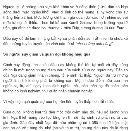
Ngược lại, ở những khu vực khó khăn và ở nông thôn (13% dân số Nga
sống dưới mức nghèo khổ), việc đi lính có thể mang lại hy vọng cho sự
thăng tiến xã hội. Mức lương khi tham gia quân đội cao hơn nhiều so với
mức lương tối thiểu. Theo lời kể của Kamil Galeev, trong trường hợp tử
trận, gia đình sẽ được bồi thường 7 triệu Rúp, tương đương 70.000 Euro.
Điều này đủ để làm im lặng bất kỳ sự phản đối nào. Tất nhiên là chưa kể
đến những tuyên truyền tôn vinh các tử sĩ “
như những anh hùng
”.
Số người suy giảm và quân đội không hiệu quả
Cách huy động lính chiến đấu này không thể tồn tại mãi và đây cũng
chính là một trong những điểm yếu của cách sử dụng người này. Dân số
của Nga đang giảm nhanh chóng, tỷ lệ sinh rất thấp. Nguồn dự trữ những
người lính trẻ không phải là không cạn. Một nhược điểm nữa của lính
nghĩa vụ là, chỉ ngay theo định nghĩa thôi, bản thân họ đã hoàn toàn
không có kinh nghiệm như quân nhân chuyên nghiệp.
Vì vậy hiệu quả quân sự của họ trên tiền tuyến thấp hơn rất nhiều.
Cuối cùng, không loại trừ đến một thời điểm nào đó, nếu số lượng binh
lính Nga thiệt mạng tiếp tục tăng lên thì sẽ nảy sinh sự phẫn nộ từ các
gia đình. Gần đây nhất Nga đã thừa nhận họ có 1.350 lính tử trận, một
con số có vẻ tương đối nhỏ (so với thực tế), nhưng điều này đã là đáng