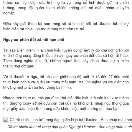
trước, sự hiện diện của lính nghĩa vụ trong số lính được gửi ra chiến
trường, trong đội quân tham chiến không chỉ có quân nhân chuyên
nghiệp.
Điều này giải thích tại sao trong số tù binh bị bắt tại Ukraine lại có sự
hiện diện rất nhiều những gương mặt còn rất trẻ.
Nguy cơ phản đối xã hội hạn chế
Tại sao Điện Kremlin lại chọn kiểu tuyển dụng này: lý do khá đơn giản bởi
vì ở những cộng đồng thiểu số này nguy cơ phản đối của xã hội rất thấp.
Theo đúng nghĩa của từ, những người lính này đang thực sự bị biến
thành “
bia đỡ đạn
”.
Về lý thuyết, ở Nga, tất cả nam giới trong độ tuổi từ 18 đến 27 đều phải
thực hiện nghĩa vụ quân sự trong một năm. Và lính nghĩa vụ đại diện cho
khoảng một phần ba lực lượng binh lính.
Nhưng trên thực tế, các gia đình khá giả, đặc biệt là ở các khu vực thành
thị, thường xoay sở để cứu con trai của họ khỏi phải nhập ngũ thông qua
một giấy xác nhận tình trạng sức khỏe hoặc một chứng chỉ học tập.
Có rất nhiều lính trẻ trong đạo quân Nga tại Ukraine - Ảnh chụp màn hình