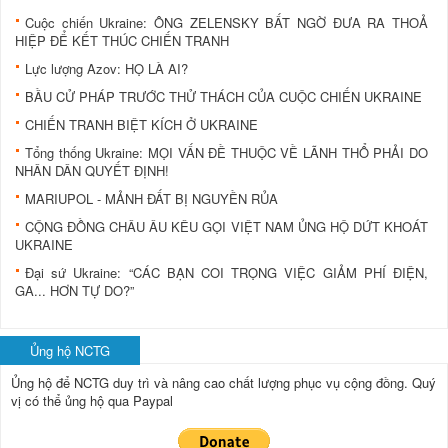
Cuộc chiến Ukraine: ÔNG ZELENSKY BẤT NGỜ ĐƯA RA THOẢ
HIỆP ĐỂ KẾT THÚC CHIẾN TRANH
Lực lượng Azov: HỌ LÀ AI?
BẦU CỬ PHÁP TRƯỚC THỬ THÁCH CỦA CUỘC CHIẾN UKRAINE
CHIẾN TRANH BIỆT KÍCH Ở UKRAINE
Tổng thống Ukraine: MỌI VẤN ĐỀ THUỘC VỀ LÃNH THỔ PHẢI DO
NHÂN DÂN QUYẾT ĐỊNH!
MARIUPOL - MẢNH ĐẤT BỊ NGUYỀN RỦA
CỘNG ĐỒNG CHÂU ÂU KÊU GỌI VIỆT NAM ỦNG HỘ DỨT KHOÁT
UKRAINE
Đại sứ Ukraine: “CÁC BẠN COI TRỌNG VIỆC GIẢM PHÍ ĐIỆN,
GA... HƠN TỰ DO?”
Ủng hộ NCTG
Ủng hộ để NCTG duy trì và nâng cao chất lượng phục vụ cộng đồng.
Quý
vị có thể ủng hộ qua Paypal