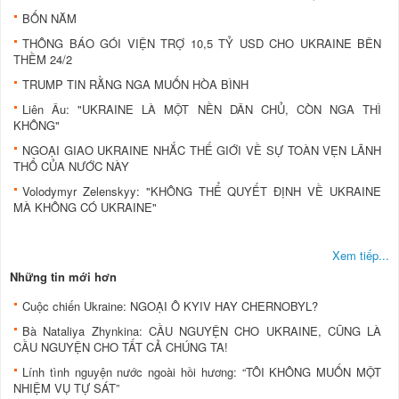
BỐN NĂM
THÔNG BÁO GÓI VIỆN TRỢ 10,5 TỶ USD CHO UKRAINE BÊN
THỀM 24/2
TRUMP TIN RẰNG NGA MUỐN HÒA BÌNH
Liên Âu: "UKRAINE LÀ MỘT NỀN DÂN CHỦ, CÒN NGA THÌ
KHÔNG"
NGOẠI GIAO UKRAINE NHẮC THẾ GIỚI VỀ SỰ TOÀN VẸN LÃNH
THỔ CỦA NƯỚC NÀY
Volodymyr Zelenskyy: "KHÔNG THỂ QUYẾT ĐỊNH VỀ UKRAINE
MÀ KHÔNG CÓ UKRAINE"
Xem tiếp...
Những tin mới hơn
Cuộc chiến Ukraine: NGOẠI Ô KYIV HAY CHERNOBYL?
Bà Nataliya Zhynkina: CẦU NGUYỆN CHO UKRAINE, CŨNG LÀ
CẦU NGUYỆN CHO TẤT CẢ CHÚNG TA!
Lính tình nguyện nước ngoài hồi hương: “TÔI KHÔNG MUỐN MỘT
NHIỆM VỤ TỰ SÁT”