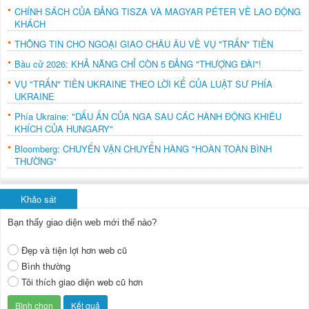
CHÍNH SÁCH CỦA ĐẢNG TISZA VÀ MAGYAR PÉTER VỀ LAO ĐỘNG
KHÁCH
THÔNG TIN CHO NGOẠI GIAO CHÂU ÂU VỀ VỤ "TRẤN" TIỀN
Bầu cử 2026: KHẢ NĂNG CHỈ CÒN 5 ĐẢNG "THƯỢNG ĐÀI"!
VỤ "TRẤN" TIỀN UKRAINE THEO LỜI KỂ CỦA LUẬT SƯ PHÍA
UKRAINE
Phía Ukraine: "DẤU ẤN CỦA NGA SAU CÁC HÀNH ĐỘNG KHIÊU
KHÍCH CỦA HUNGARY"
Bloomberg: CHUYẾN VẬN CHUYỂN HÀNG "HOÀN TOÀN BÌNH
THƯỜNG"
Khảo sát
Bạn thấy giao diện web mới thế nào?
Đẹp và tiện lợi hơn web cũ
Bình thường
Tôi thích giao diện web cũ hơn