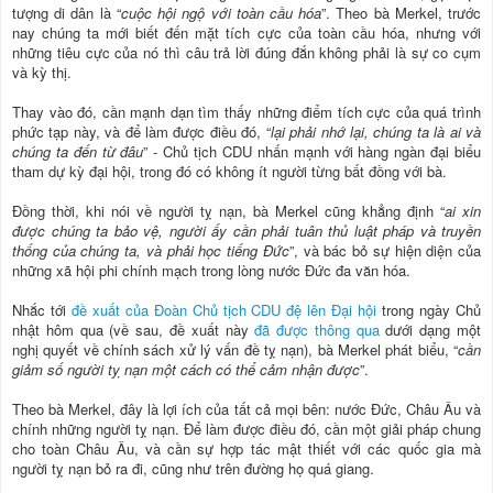
tượng di dân là “
cuộc hội ngộ với toàn cầu hóa
”. Theo bà Merkel, trước
nay chúng ta mới biết đến mặt tích cực của toàn cầu hóa, nhưng với
những tiêu cực của nó thì câu trả lời đúng đắn không phải là sự co cụm
và kỳ thị.
Thay vào đó, cần mạnh dạn tìm thấy những điểm tích cực của quá trình
phức tạp này, và để làm được điều đó, “
lại phải nhớ lại, chúng ta là ai và
chúng ta đến từ đâu
” - Chủ tịch CDU nhấn mạnh với hàng ngàn đại biểu
tham dự kỳ đại hội, trong đó có không ít người từng bất đồng với bà.
Đồng thời, khi nói về người tỵ nạn, bà Merkel cũng khẳng định “
ai xin
được chúng ta bảo vệ, người ấy cần phải tuân thủ luật pháp và truyền
thống của chúng ta, và phải học tiếng Đức
”, và bác bỏ sự hiện diện của
những xã hội phi chính mạch trong lòng nước Đức đa văn hóa.
Nhắc tới
đề xuất của Đoàn Chủ tịch CDU đệ lên Đại hội
trong ngày Chủ
nhật hôm qua (về sau, đề xuất này
đã được thông qua
dưới dạng một
nghị quyết về chính sách xử lý vấn đề tỵ nạn), bà Merkel phát biểu, “
cần
giảm số người tỵ nạn một cách có thể cảm nhận được
”.
Theo bà Merkel, đây là lợi ích của tất cả mọi bên: nước Đức, Châu Âu và
chính những người tỵ nạn. Để làm được điều đó, cần một giải pháp chung
cho toàn Châu Âu, và cần sự hợp tác mật thiết với các quốc gia mà
người tỵ nạn bỏ ra đi, cũng như trên đường họ quá giang.