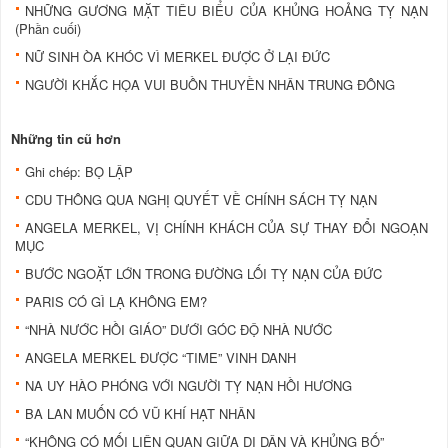
NHỮNG GƯƠNG MẶT TIÊU BIỂU CỦA KHỦNG HOẢNG TỴ NẠN
(Phần cuối)
NỮ SINH ÒA KHÓC VÌ MERKEL ĐƯỢC Ở LẠI ĐỨC
NGƯỜI KHẮC HỌA VUI BUỒN THUYỀN NHÂN TRUNG ĐÔNG
Những tin cũ hơn
Ghi chép: BỌ LẬP
CDU THÔNG QUA NGHỊ QUYẾT VỀ CHÍNH SÁCH TỴ NẠN
ANGELA MERKEL, VỊ CHÍNH KHÁCH CỦA SỰ THAY ĐỔI NGOẠN
MỤC
BƯỚC NGOẶT LỚN TRONG ĐƯỜNG LỐI TỴ NẠN CỦA ĐỨC
PARIS CÓ GÌ LẠ KHÔNG EM?
“NHÀ NƯỚC HỒI GIÁO” DƯỚI GÓC ĐỘ NHÀ NƯỚC
ANGELA MERKEL ĐƯỢC “TIME” VINH DANH
NA UY HÀO PHÓNG VỚI NGƯỜI TỴ NẠN HỒI HƯƠNG
BA LAN MUỐN CÓ VŨ KHÍ HẠT NHÂN
“KHÔNG CÓ MỐI LIÊN QUAN GIỮA DI DÂN VÀ KHỦNG BỐ”