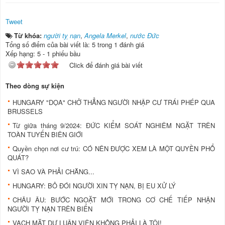
Tweet
Từ khóa:
người tỵ nạn
,
Angela Merkel
,
nước Đức
Tổng số điểm của bài viết là: 5 trong 1 đánh giá
Xếp hạng:
5
-
1
phiếu bầu
Click để đánh giá bài viết
Theo dòng sự kiện
HUNGARY "DỌA" CHỞ THẲNG NGƯỜI NHẬP CƯ TRÁI PHÉP QUA
BRUSSELS
Từ giữa tháng 9/2024: ĐỨC KIỂM SOÁT NGHIÊM NGẶT TRÊN
TOÀN TUYẾN BIÊN GIỚI
Quyền chọn nơi cư trú: CÓ NÊN ĐƯỢC XEM LÀ MỘT QUYỀN PHỔ
QUÁT?
VÌ SAO VÀ PHẢI CHĂNG...
HUNGARY: BỎ ĐÓI NGƯỜI XIN TỴ NẠN, BỊ EU XỬ LÝ
CHÂU ÂU: BƯỚC NGOẶT MỚI TRONG CƠ CHẾ TIẾP NHẬN
NGƯỜI TỴ NẠN TRÊN BIỂN
VẠCH MẶT DƯ LUẬN VIÊN KHÔNG PHẢI LÀ TỘI!