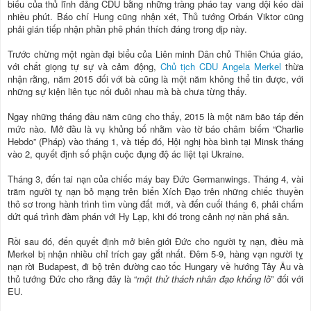
biểu của thủ lĩnh đảng CDU bằng những tràng pháo tay vang dội kéo dài
nhiều phút. Báo chí Hung cũng nhận xét, Thủ tướng Orbán Viktor cũng
phải gián tiếp nhận phần phê phán thích đáng trong dịp này.
Trước chừng một ngàn đại biểu của Liên minh Dân chủ Thiên Chúa giáo,
với chất giọng tự sự và cảm động,
Chủ tịch CDU Angela Merkel
thừa
nhận rằng, năm 2015 đối với bà cũng là một năm không thể tin được, với
những sự kiện liên tục nối đuôi nhau mà bà chưa từng thấy.
Ngay những tháng đầu năm cũng cho thấy, 2015 là một năm bão táp đến
mức nào. Mở đầu là vụ khủng bố nhằm vào tờ báo châm biếm “Charlie
Hebdo” (Pháp) vào tháng 1, và tiếp đó, Hội nghị hòa bình tại Minsk tháng
vào 2, quyết định số phận cuộc đụng độ ác liệt tại Ukraine.
Tháng 3, đến tai nạn của chiếc máy bay Đức Germanwings. Tháng 4, vài
trăm người tỵ nạn bỏ mạng trên biển Xích Đạo trên những chiếc thuyền
thô sơ trong hành trình tìm vùng đất mới, và đến cuối tháng 6, phải chấm
dứt quá trình đàm phán với Hy Lạp, khi đó trong cảnh nợ nần phá sản.
Rồi sau đó, đến quyết định mở biên giới Đức cho người tỵ nạn, điều mà
Merkel bị nhận nhiều chỉ trích gay gắt nhất. Đêm 5-9, hàng vạn người tỵ
nạn rời Budapest, đi bộ trên đường cao tốc Hungary về hướng Tây Âu và
thủ tướng Đức cho rằng đây là “
một thử thách nhân đạo khổng lồ
” đối với
EU.