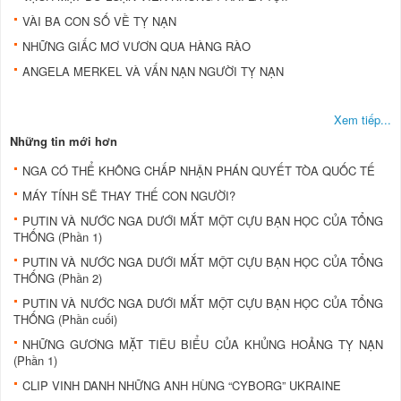
VÀI BA CON SỐ VỀ TỴ NẠN
NHỮNG GIẤC MƠ VƯƠN QUA HÀNG RÀO
ANGELA MERKEL VÀ VẤN NẠN NGƯỜI TỴ NẠN
Xem tiếp...
Những tin mới hơn
NGA CÓ THỂ KHÔNG CHẤP NHẬN PHÁN QUYẾT TÒA QUỐC TẾ
MÁY TÍNH SẼ THAY THẾ CON NGƯỜI?
PUTIN VÀ NƯỚC NGA DƯỚI MẮT MỘT CỰU BẠN HỌC CỦA TỔNG
THỐNG (Phần 1)
PUTIN VÀ NƯỚC NGA DƯỚI MẮT MỘT CỰU BẠN HỌC CỦA TỔNG
THỐNG (Phần 2)
PUTIN VÀ NƯỚC NGA DƯỚI MẮT MỘT CỰU BẠN HỌC CỦA TỔNG
THỐNG (Phần cuối)
NHỮNG GƯƠNG MẶT TIÊU BIỂU CỦA KHỦNG HOẢNG TỴ NẠN
(Phần 1)
CLIP VINH DANH NHỮNG ANH HÙNG “CYBORG” UKRAINE