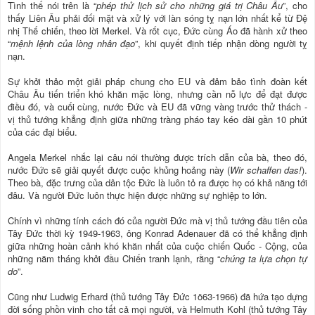
Tình thế nói trên là “
phép thử lịch sử cho những giá trị Châu Âu
”, cho
thấy Liên Âu phải đối mặt và xử lý với làn sóng tỵ nạn lớn nhất kể từ Đệ
nhị Thế chiến, theo lời Merkel. Và rốt cục, Đức cùng Áo đã hành xử theo
“
mệnh lệnh của lòng nhân đạo
”, khi quyết định tiếp nhận dòng người tỵ
nạn.
Sự khởi thảo một giải pháp chung cho EU và đảm bảo tình đoàn kết
Châu Âu tiến triển khó khăn mặc lòng, nhưng cần nỗ lực để đạt được
điều đó, và cuối cùng, nước Đức và EU đã vững vàng trước thử thách -
vị thủ tướng khẳng định giữa những tràng pháo tay kéo dài gần 10 phút
của các đại biểu.
Angela Merkel nhắc lại câu nói thường được trích dẫn của bà, theo đó,
nước Đức sẽ giải quyết được cuộc khủng hoảng này (
Wir schaffen das!
).
Theo bà, đặc trưng của dân tộc Đức là luôn tỏ ra được họ có khả năng tới
đâu. Và người Đức luôn thực hiện được những sự nghiệp to lớn.
Chính vì những tính cách đó của người Đức mà vị thủ tướng đầu tiên của
Tây Đức thời kỳ 1949-1963, ông Konrad Adenauer đã có thể khẳng định
giữa những hoàn cảnh khó khăn nhất của cuộc chiến Quốc - Cộng, của
những năm tháng khởi đầu Chiến tranh lạnh, rằng “
chúng ta lựa chọn tự
do
”.
Cũng như Ludwig Erhard (thủ tướng Tây Đức 1ö63-1966) đã hứa tạo dựng
đời sống phồn vinh cho tất cả mọi người, và Helmuth Kohl (thủ tướng Tây