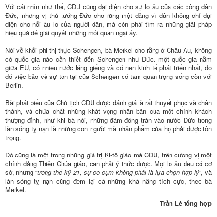
Với cái nhìn như thế, CDU cũng đại diện cho sự lo âu của các công dân
Đức, nhưng vị thủ tướng Đức cho rằng một đảng vì dân không chỉ đại
diện cho nỗi âu lo của người dân, mà còn phải tìm ra những giải pháp
hiệu quả để giải quyết những mối quan ngại ấy.
Nói về khối phi thị thực Schengen, bà Merkel cho rằng ở Châu Âu, không
có quốc gia nào cần thiết đến Schengen như Đức, một quốc gia nằm
giữa EU, có nhiều nước láng giếng và có nền kinh tế phát triển nhất, do
đó việc bảo vệ sự tồn tại của Schengen có tầm quan trọng sống còn với
Berlin.
Bài phát biểu của Chủ tịch CDU được đánh giá là rất thuyết phục và chân
thành, và chứa chất những khát vọng nhân bản của một chính khách
thượng đỉnh, như khi bà nói, những đám đông tràn vào nước Đức trong
làn sóng tỵ nạn là những con người mà nhân phẩm của họ phải được tôn
trọng.
Đó cũng là một trong những giá trị Ki-tô giáo mà CDU, trên cương vị một
chính đảng Thiên Chúa giáo, cần phải ý thức được. Mọi lo âu đều có cơ
sở, nhưng “
trong thế kỷ 21, sự co cụm không phải là lựa chọn hợp lý
”, và
làn sóng tỵ nạn cũng đem lại cả những khả năng tích cực, theo bà
Merkel.
Trần Lê tổng hợp