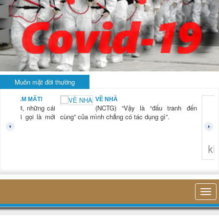
Muôn mặt đời thường
 NAM MẤT!
VỀ NHÀ
“Xời, những cái
(NCTG) “Vậy là “đấu tranh đến
 mới gọi là mới
cùng” của mình chẳng có tác dụng gì”.
không nghĩ