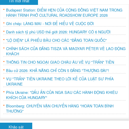
Tin mới nhất
Budapest Station: ĐIỂM HẸN CỦA CỘNG ĐỒNG VIỆT NAM TRONG
HÀNH TRÌNH PHỞ CULTURAL ROADSHOW EUROPE 2026
Ghi chép: LÀNG MAI - NƠI ĐỂ HIỂU VỀ CUỘC ĐỜI
Danh sách tỷ phú USD thế giới 2026: HUNGARY CÓ 6 NGƯỜI
"LỘ DIỆN" LÁ PHIẾU BẦU CHO CÁC "ĐẢNG TOÀN QUỐC"
CHÍNH SÁCH CỦA ĐẢNG TISZA VÀ MAGYAR PÉTER VỀ LAO ĐỘNG
KHÁCH
THÔNG TIN CHO NGOẠI GIAO CHÂU ÂU VỀ VỤ "TRẤN" TIỀN
Bầu cử 2026: KHẢ NĂNG CHỈ CÒN 5 ĐẢNG "THƯỢNG ĐÀI"!
VỤ "TRẤN" TIỀN UKRAINE THEO LỜI KỂ CỦA LUẬT SƯ PHÍA
UKRAINE
Phía Ukraine: "DẤU ẤN CỦA NGA SAU CÁC HÀNH ĐỘNG KHIÊU
KHÍCH CỦA HUNGARY"
Bloomberg: CHUYẾN VẬN CHUYỂN HÀNG "HOÀN TOÀN BÌNH
THƯỜNG"
Khảo sát