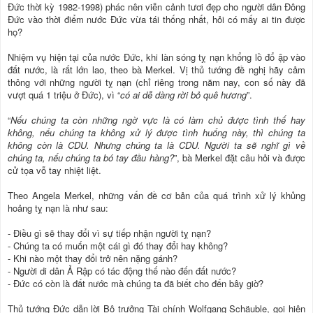
Đức thời kỳ 1982-1998) phác nên viễn cảnh tươi đẹp cho người dân Đông
Đức vào thời điểm nước Đức vừa tái thống nhất, hỏi có mấy ai tin được
họ?
Nhiệm vụ hiện tại của nước Đức, khi làn sóng tỵ nạn khổng lồ đổ ập vào
đất nước, là rất lớn lao, theo bà Merkel. Vị thủ tướng đề nghị hãy cảm
thông với những người tỵ nạn (chỉ riêng trong năm nay, con số này đã
vượt quá 1 triệu ở Đức), vì “
có ai dễ dàng rời bỏ quê hương
”.
“
Nếu chúng ta còn những ngờ vực là có làm chủ được tình thế hay
không, nếu chúng ta không xử lý được tình huống này, thì chúng ta
không còn là CDU. Nhưng chúng ta là CDU. Người ta sẽ nghĩ gì về
chúng ta, nếu chúng ta bó tay đầu hàng?
”, bà Merkel đặt câu hỏi và được
cử tọa vỗ tay nhiệt liệt.
Theo Angela Merkel, những vấn đề cơ bản của quá trình xử lý khủng
hoảng tỵ nạn là như sau:
- Điều gì sẽ thay đổi vì sự tiếp nhận người tỵ nạn?
- Chúng ta có muốn một cái gì đó thay đổi hay không?
- Khi nào một thay đổi trở nên nặng gánh?
- Người di dân Ả Rập có tác động thế nào đến đất nước?
- Đức có còn là đất nước mà chúng ta đã biết cho đến bây giờ?
Thủ tướng Đức dẫn lời Bộ trưởng Tài chính Wolfgang Schäuble, gọi hiện