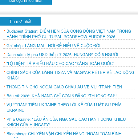
Bài đọc nhiều nhất
Tin mới nhất
Budapest Station: ĐIỂM HẸN CỦA CỘNG ĐỒNG VIỆT NAM TRONG
HÀNH TRÌNH PHỞ CULTURAL ROADSHOW EUROPE 2026
Ghi chép: LÀNG MAI - NƠI ĐỂ HIỂU VỀ CUỘC ĐỜI
Danh sách tỷ phú USD thế giới 2026: HUNGARY CÓ 6 NGƯỜI
"LỘ DIỆN" LÁ PHIẾU BẦU CHO CÁC "ĐẢNG TOÀN QUỐC"
CHÍNH SÁCH CỦA ĐẢNG TISZA VÀ MAGYAR PÉTER VỀ LAO ĐỘNG
KHÁCH
THÔNG TIN CHO NGOẠI GIAO CHÂU ÂU VỀ VỤ "TRẤN" TIỀN
Bầu cử 2026: KHẢ NĂNG CHỈ CÒN 5 ĐẢNG "THƯỢNG ĐÀI"!
VỤ "TRẤN" TIỀN UKRAINE THEO LỜI KỂ CỦA LUẬT SƯ PHÍA
UKRAINE
Phía Ukraine: "DẤU ẤN CỦA NGA SAU CÁC HÀNH ĐỘNG KHIÊU
KHÍCH CỦA HUNGARY"
Bloomberg: CHUYẾN VẬN CHUYỂN HÀNG "HOÀN TOÀN BÌNH