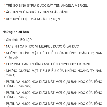
TRẺ SƠ SINH SYRIA ĐƯỢC ĐẶT TÊN ANGELA MERKEL
ÁO HẠN CHẾ NGƯỜI TỴ NẠN NHẬP CẢNH
ÁO QUYẾT LIỆT VỚI NGƯỜI TỴ NẠN
Những tin cũ hơn
Ghi chép: BỌ LẬP
NỮ SINH ÒA KHÓC VÌ MERKEL ĐƯỢC Ở LẠI ĐỨC
NHỮNG GƯƠNG MẶT TIÊU BIỂU CỦA KHỦNG HOẢNG TỴ NẠN
(Phần cuối)
CLIP VINH DANH NHỮNG ANH HÙNG “CYBORG” UKRAINE
NHỮNG GƯƠNG MẶT TIÊU BIỂU CỦA KHỦNG HOẢNG TỴ NẠN
(Phần 1)
PUTIN VÀ NƯỚC NGA DƯỚI MẮT MỘT CỰU BẠN HỌC CỦA TỔNG
THỐNG (Phần cuối)
PUTIN VÀ NƯỚC NGA DƯỚI MẮT MỘT CỰU BẠN HỌC CỦA TỔNG
THỐNG (Phần 2)
PUTIN VÀ NƯỚC NGA DƯỚI MẮT MỘT CỰU BẠN HỌC CỦA TỔNG