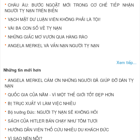
CHÂU ÂU: BƯỚC NGOẶT MỚI TRONG CƠ CHẾ TIẾP NHẬN
NGƯỜI TỴ NẠN TRÊN BIỂN
VẠCH MẶT DƯ LUẬN VIÊN KHÔNG PHẢI LÀ TỘI!
VÀI BA CON SỐ VỀ TỴ NẠN
NHỮNG GIẤC MƠ VƯƠN QUA HÀNG RÀO
ANGELA MERKEL VÀ VẤN NẠN NGƯỜI TỴ NẠN
Xem tiếp...
Những tin mới hơn
ANGELA MERKEL CÁM ƠN NHỮNG NGƯỜI ĐÃ GIÚP ĐỠ DÂN TỴ
NẠN
QUỐC GIA CỦA NĂM - VÌ MỘT THẾ GIỚI TỐT ĐẸP HƠN
BỊ TRỤC XUẤT VÌ LÀM VIỆC NHIỀU
Bộ trưởng Đức: NGƯỜI TỴ NẠN SẼ KHÔNG HỎI
SÁCH CỦA HITLER BÁN CHẠY NHƯ TÔM TƯƠI
HƯỚNG DẪN VIÊN THỔ CỨU NHIỀU DU KHÁCH ĐỨC
VÌ SAO NÊN NỖI?