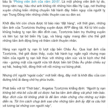
bầu là
“Phóng viên ảnh của năm 2015”
. Là một phóng viên ảnh tự do,
trong năm nay, hầu như anh không rời những hòn đảo Hy Lạp, nơi thường
xuyên chứng kiến những chuyến hải hành đầy hiểm nguy của người tỵ
nạn Trung Đông trên những chiếc thuyền cao su đơn sơ.
Khởi đầu khi còn chưa được tờ báo nào “đặt hàng”, với thời gian, những
tấm ảnh của Tzortzinis thường xuyên được AFP đăng tải. Kể từ khi cuộc
khủng hoảng tỵ nạn lên đến đỉnh cao, Tzortzinis bám trụ thường xuyên
và liên tục tại bờ biển Hy Lạp, và hàng ngày mang đến cho thế giới
những tấm ảnh động lòng về thảm cảnh thuyền nhân.
Hàng vạn người tỵ nạn lũ lượt cập bến Châu Âu. Qua loạt ảnh của
Tzortzinis, thế giới được thấy, cuộc hải hành tuy ngắn ngủi nhưng mạo
hiểm của người tỵ nạn kết thúc với những cảm xúc và bi kịch như thế
nào - gương mặt của người vừa tới được bến bờ Châu Âu phản chiếu sự
sợ hãi, hoảng hốt, đồng thời với nỗi mừng vui bừng phát.
Nhưng chỉ người “ngoài cuộc” mới biết rằng, đây mới là khởi đầu của con
đường khổ ải đang chờ họ phía trước.
Phát biểu với tờ “Thời báo”, Angelos Tzortzinis khẳng định: “
Người tỵ nạn
không bỏ nhà bỏ cửa để có được hai ba tấm ảnh đăng vài phút trên báo.
Mục đích của tôi không phải là để làm nhân chứng cho những sự kiện
diễn ra. Tôi tìm cách chụp ảnh sao cho những tấm ảnh ấy đặt ra câu hỏi
về tương lai những con người này
”.