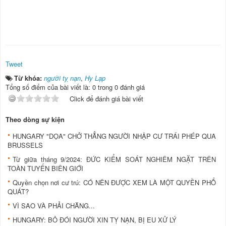
Tweet
Từ khóa:
người tỵ nạn
,
Hy Lạp
Tổng số điểm của bài viết là: 0 trong 0 đánh giá
Click để đánh giá bài viết
Theo dòng sự kiện
HUNGARY "DỌA" CHỞ THẲNG NGƯỜI NHẬP CƯ TRÁI PHÉP QUA
BRUSSELS
Từ giữa tháng 9/2024: ĐỨC KIỂM SOÁT NGHIÊM NGẶT TRÊN
TOÀN TUYẾN BIÊN GIỚI
Quyền chọn nơi cư trú: CÓ NÊN ĐƯỢC XEM LÀ MỘT QUYỀN PHỔ
QUÁT?
VÌ SAO VÀ PHẢI CHĂNG...
HUNGARY: BỎ ĐÓI NGƯỜI XIN TỴ NẠN, BỊ EU XỬ LÝ