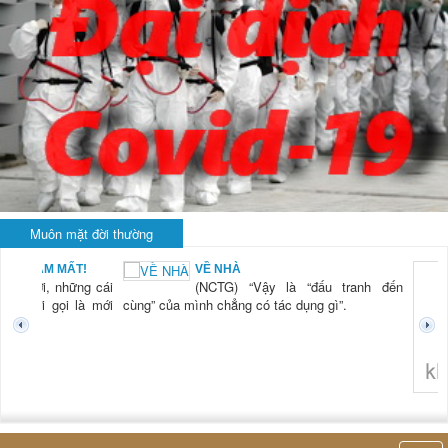
Muôn mặt đời thường
BẠN NAM MẤT!
VỀ NHÀ
TG) “Xời, những cái
(NCTG) “Vậy là “đấu tranh đến
tươi mới gọi là mới
cùng” của mình chẳng có tác dụng gì”.
không 