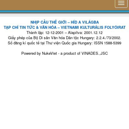
NHỊP CẦU THẾ GIỚI – HÍD A VILÁGBA
TẠP CHÍ TIN TỨC & VĂN HÓA – VIETNAMI KULTURÁLIS FOLYÓIRAT
Thành lập: 12-12-2001 – Alapítva: 2001.12.12
Giấy phép của Bộ Di sản Văn hóa Dân tộc Hungary: 2.2.4./73/2002.
Số đăng kí quốc tế tại Thư viện Quốc gia Hungary: ISSN 1588-5399
Powered by
NukeViet
- a product of
VINADES.,JSC