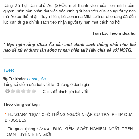
Đảng Xã hội Dân chủ Áo (SPÖ), một thành viên của liên minh cầm
quyền, hiện còn phản đối việc xác định giới hạn trên của số người tỵ nạn
mà Áo có thể nhận. Tuy nhiên, bà Johanna Mikl-Leitner cho rằng đã đến
lúc cần từ giã chính sách tiếp nhận người tỵ nạn một cách hồ hởi.
Trần Lê, theo index.hu
* Bạn nghĩ rằng Châu Âu cần một chính sách thống nhất như thế
nào để xử lý được làn sóng tỵ nạn hiện tại? Hãy chia sẻ với NCTG.
Tweet
Từ khóa:
tỵ nạn
,
Áo
Tổng số điểm của bài viết là: 0 trong 0 đánh giá
Click để đánh giá bài viết
Theo dòng sự kiện
HUNGARY "DỌA" CHỞ THẲNG NGƯỜI NHẬP CƯ TRÁI PHÉP QUA
BRUSSELS
Từ giữa tháng 9/2024: ĐỨC KIỂM SOÁT NGHIÊM NGẶT TRÊN
TOÀN TUYẾN BIÊN GIỚI