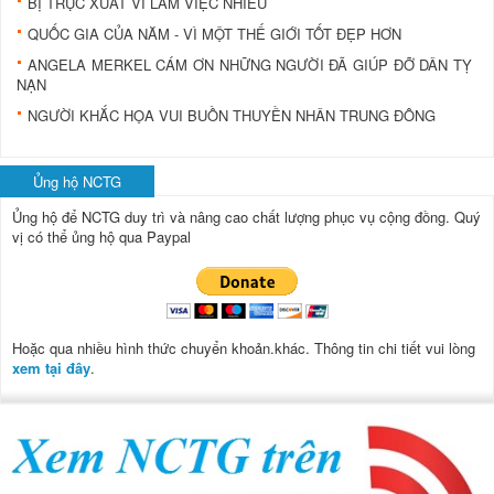
BỊ TRỤC XUẤT VÌ LÀM VIỆC NHIỀU
QUỐC GIA CỦA NĂM - VÌ MỘT THẾ GIỚI TỐT ĐẸP HƠN
ANGELA MERKEL CÁM ƠN NHỮNG NGƯỜI ĐÃ GIÚP ĐỠ DÂN TỴ
NẠN
NGƯỜI KHẮC HỌA VUI BUỒN THUYỀN NHÂN TRUNG ĐÔNG
Ủng hộ NCTG
Ủng hộ để NCTG duy trì và nâng cao chất lượng phục vụ cộng đồng.
Quý
vị có thể ủng hộ qua Paypal
Hoặc qua nhiều hình thức chuyển khoản.khác. Thông tin chi tiết vui lòng
xem tại đây
.