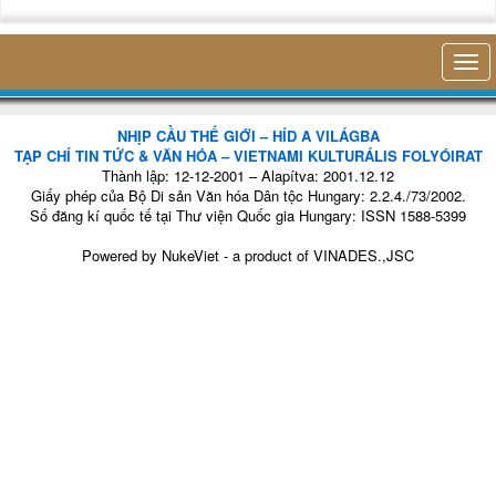
không 
NHỊP CẦU THẾ GIỚI – HÍD A VILÁGBA
TẠP CHÍ TIN TỨC & VĂN HÓA – VIETNAMI KULTURÁLIS FOLYÓIRAT
Thành lập: 12-12-2001 – Alapítva: 2001.12.12
Giấy phép của Bộ Di sản Văn hóa Dân tộc Hungary: 2.2.4./73/2002.
Số đăng kí quốc tế tại Thư viện Quốc gia Hungary: ISSN 1588-5399
Powered by
NukeViet
- a product of
VINADES.,JSC