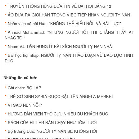
TRUYỀN THÔNG HUNG ĐƯA TIN VỀ ĐẠI HỘI ĐẢNG 12
ÁO ĐƯA RA GIỚI HẠN TRONG VIỆC TIẾP NHẬN NGƯỜI TỴ NẠN
Nhân viên xã hội Đức: “KHÔNG THỂ HIỂU NỔI, VÀ BẤT LỰC”
Ahmad Mohammad: “NHƯNG NGƯỜI TỐT THÌ CHẲNG THẤY AI
NHẮC TỚI”
Nhóm V4: DÂN HUNG ÍT BÀI XÍCH NGƯỜI TỴ NẠN NHẤT
Bài học hội nhập: NGƯỜI TỴ NẠN THẢO LUẬN VỀ BẠO LỰC TÌNH
DỤC
Những tin cũ hơn
Ghi chép: BỌ LẬP
TRẺ SƠ SINH SYRIA ĐƯỢC ĐẶT TÊN ANGELA MERKEL
VÌ SAO NÊN NỖI?
HƯỚNG DẪN VIÊN THỔ CỨU NHIỀU DU KHÁCH ĐỨC
SÁCH CỦA HITLER BÁN CHẠY NHƯ TÔM TƯƠI
Bộ trưởng Đức: NGƯỜI TỴ NẠN SẼ KHÔNG HỎI