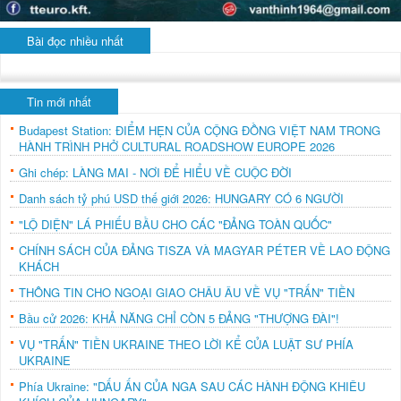
Bài đọc nhiều nhất
Tin mới nhất
Budapest Station: ĐIỂM HẸN CỦA CỘNG ĐỒNG VIỆT NAM TRONG
HÀNH TRÌNH PHỞ CULTURAL ROADSHOW EUROPE 2026
Ghi chép: LÀNG MAI - NƠI ĐỂ HIỂU VỀ CUỘC ĐỜI
Danh sách tỷ phú USD thế giới 2026: HUNGARY CÓ 6 NGƯỜI
"LỘ DIỆN" LÁ PHIẾU BẦU CHO CÁC "ĐẢNG TOÀN QUỐC"
CHÍNH SÁCH CỦA ĐẢNG TISZA VÀ MAGYAR PÉTER VỀ LAO ĐỘNG
KHÁCH
THÔNG TIN CHO NGOẠI GIAO CHÂU ÂU VỀ VỤ "TRẤN" TIỀN
Bầu cử 2026: KHẢ NĂNG CHỈ CÒN 5 ĐẢNG "THƯỢNG ĐÀI"!
VỤ "TRẤN" TIỀN UKRAINE THEO LỜI KỂ CỦA LUẬT SƯ PHÍA
UKRAINE
Phía Ukraine: "DẤU ẤN CỦA NGA SAU CÁC HÀNH ĐỘNG KHIÊU