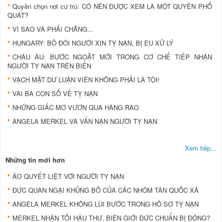
Quyền chọn nơi cư trú: CÓ NÊN ĐƯỢC XEM LÀ MỘT QUYỀN PHỔ
QUÁT?
VÌ SAO VÀ PHẢI CHĂNG...
HUNGARY: BỎ ĐÓI NGƯỜI XIN TỴ NẠN, BỊ EU XỬ LÝ
CHÂU ÂU: BƯỚC NGOẶT MỚI TRONG CƠ CHẾ TIẾP NHẬN
NGƯỜI TỴ NẠN TRÊN BIỂN
VẠCH MẶT DƯ LUẬN VIÊN KHÔNG PHẢI LÀ TỘI!
VÀI BA CON SỐ VỀ TỴ NẠN
NHỮNG GIẤC MƠ VƯƠN QUA HÀNG RÀO
ANGELA MERKEL VÀ VẤN NẠN NGƯỜI TỴ NẠN
Xem tiếp...
Những tin mới hơn
ÁO QUYẾT LIỆT VỚI NGƯỜI TỴ NẠN
ĐỨC QUAN NGẠI KHỦNG BỐ CỦA CÁC NHÓM TÂN QUỐC XÃ
ANGELA MERKEL KHÔNG LÙI BƯỚC TRONG HỒ SƠ TỴ NẠN
MERKEL NHẬN TỐI HẬU THƯ, BIÊN GIỚI ĐỨC CHUẨN BỊ ĐÓNG?