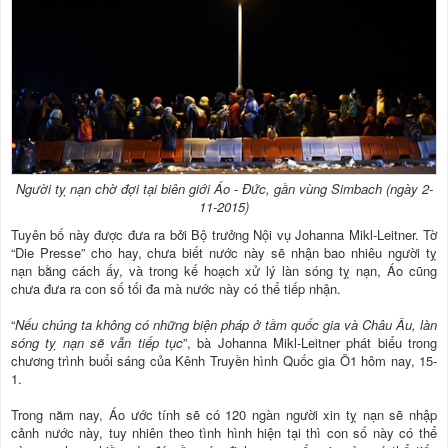
Người tỵ nạn chờ đợi tại biên giới Áo - Đức, gần vùng Simbach (ngày 2-
11-2015)
Tuyên bố này được đưa ra bởi Bộ trưởng Nội vụ Johanna Mikl-Leitner. Tờ
“Die Presse” cho hay, chưa biết nước này sẽ nhận bao nhiêu người tỵ
nạn bằng cách ấy, và trong kế hoạch xử lý làn sóng tỵ nạn, Áo cũng
chưa đưa ra con số tối đa mà nước này có thể tiếp nhận.
“
Nếu chúng ta không có những biện pháp ở tầm quốc gia và Châu Âu, làn
sóng tỵ nạn sẽ vẫn tiếp tục
”, bà Johanna Mikl-Leitner phát biểu trong
chương trình buổi sáng của Kênh Truyền hình Quốc gia Ö1 hôm nay, 15-
1.
Trong năm nay, Áo ước tính sẽ có 120 ngàn người xin tỵ nạn sẽ nhập
cảnh nước này, tuy nhiên theo tình hình hiện tại thì con số này có thể