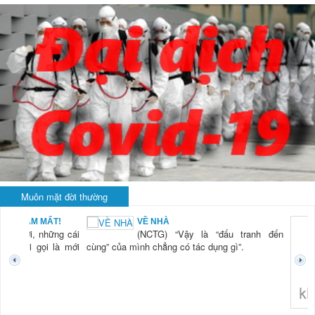
Muôn mặt đời thường
BẠN NAM MẤT!
VỀ NHÀ
TG) “Xời, những cái
(NCTG) “Vậy là “đấu tranh đến
tươi mới gọi là mới
cùng” của mình chẳng có tác dụng gì”.