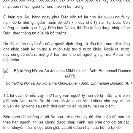
còn cao hơn nhiều, do đó cần xác định xem quốc gia này có thể tiếp
nhận bao nhiêu người tỵ nạn, theo vị bộ trưởng.
Ở biên giới Áo, hàng ngày phía Đức vẫn trả lại cho Áo 2-300 người tỵ
nạn, đó là những người muốn đệ đơn xin quy chế tỵ nạn tại Đức. Còn
những ai muốn qua Thụy Điển hay Na Uy thì đều không được nhập cảnh
Đức, theo thông tin của bà bộ trưởng.
Do đó, chính quyền Áo cũng quyết định rằng, từ đầu tuần sau sẽ không
cho nhập cảnh Áo những ai muốn tiếp tục đi nước khác. Ngoài ra, nước
này cũng sẽ đưa ra một giới hạn trên cho số người tỵ nạn mà Áo có thể
tiếp nhận.
Bộ trưởng Nội vụ Áo Johanna Mikl-Leitner - Ảnh: Emmanuel Dunand (AFP
Trả lời câu hỏi nếu vậy nhỡ hàng vạn người tỵ nạn sẽ bị mắc lại ở biên
giới phía Nam nước Áo thì sao, bà Johanna Mikl-Leitner cho hay, chính
quyền Áo hy vọng sau một thời gian thì số người tỵ nạn sẽ giảm.
Bên cạnh đó, những ai tới Áo sau khi nước này đã tiếp nhận đủ con số
theo hạn ngạch, thì sẽ không được nhập cảnh, mà phải chờ đợi tại các
khu “chuyển tiếp” ở dọc biên giới, và chỉ được nhận các hỗ trợ tại đó.