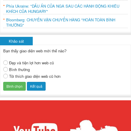
Phía Ukraine: "DẤU ẤN CỦA NGA SAU CÁC HÀNH ĐỘNG KHIÊU
KHÍCH CỦA HUNGARY"
Bloomberg: CHUYẾN VẬN CHUYỂN HÀNG "HOÀN TOÀN BÌNH
THƯỜNG"
Khảo sát
Bạn thấy giao diện web mới thế nào?
Đẹp và tiện lợi hơn web cũ
Bình thường
Tôi thích giao diện web cũ hơn