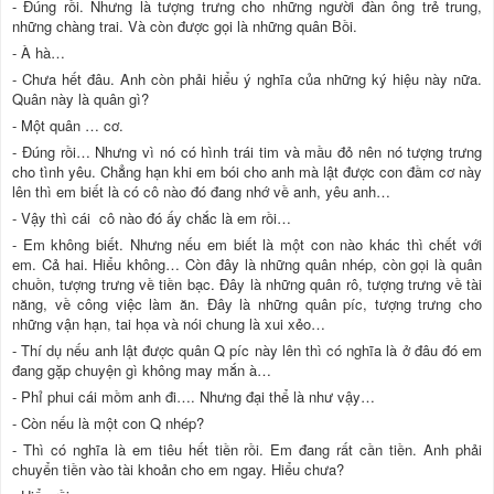
- Đúng rồi. Nhưng là tượng trưng cho những người đàn ông trẻ trung,
những chàng trai. Và còn được gọi là những quân Bồi.
- À hà…
- Chưa hết đâu. Anh còn phải hiểu ý nghĩa của những ký hiệu này nữa.
Quân này là quân gì?
- Một quân … cơ.
- Đúng rồi… Nhưng vì nó có hình trái tim và mầu đỏ nên nó tượng trưng
cho tình yêu. Chẳng hạn khi em bói cho anh mà lật được con đầm cơ này
lên thì em biết là có cô nào đó đang nhớ về anh, yêu anh…
- Vậy thì cái cô nào đó ấy chắc là em rồi…
- Em không biết. Nhưng nếu em biết là một con nào khác thì chết với
em. Cả hai. Hiểu không… Còn đây là những quân nhép, còn gọi là quân
chuồn, tượng trưng về tiền bạc. Đây là những quân rô, tượng trưng về tài
năng, về công việc làm ăn. Đây là những quân píc, tượng trưng cho
những vận hạn, tai họa và nói chung là xui xẻo…
- Thí dụ nếu anh lật được quân Q píc này lên thì có nghĩa là ở đâu đó em
đang gặp chuyện gì không may mắn à…
- Phỉ phui cái mồm anh đi…. Nhưng đại thể là như vậy…
- Còn nếu là một con Q nhép?
- Thì có nghĩa là em tiêu hết tiền rồi. Em đang rất cần tiền. Anh phải
chuyển tiền vào tài khoản cho em ngay. Hiểu chưa?