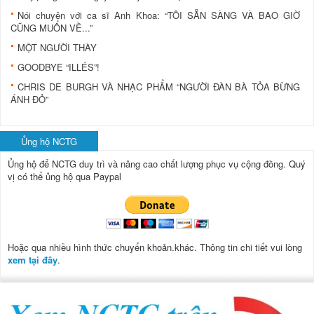
Nói chuyện với ca sĩ Anh Khoa: “TÔI SẴN SÀNG VÀ BAO GIỜ
CŨNG MUỐN VỀ...”
MỘT NGƯỜI THÀY
GOODBYE “ILLÉS”!
CHRIS DE BURGH VÀ NHẠC PHẨM “NGƯỜI ĐÀN BÀ TỎA BỪNG
ÁNH ĐỎ”
Ủng hộ NCTG
Ủng hộ để NCTG duy trì và nâng cao chất lượng phục vụ cộng đồng.
Quý
vị có thể ủng hộ qua Paypal
Hoặc qua nhiều hình thức chuyển khoản.khác. Thông tin chi tiết vui lòng
xem tại đây
.