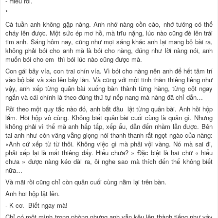
- Hiểu rồi.
*
Cả tuần anh không gặp nàng. Anh nhớ nàng cồn cào, nhớ tưởng có thể
cháy lên được. Một sức ép mơ hồ, mà trĩu nặng, lúc nào cũng đè lên trái
tim anh. Sáng hôm nay, cũng như mọi sáng khác anh lại mang bộ bài ra,
không phải bói cho anh mà là bói cho nàng, đúng như lời nàng nói, anh
muốn bói cho em thì bói lúc nào cũng được mà.
Con gái bảy vía, con trai chín vía. Vì bói cho nàng nên anh để hết tâm trí
vào bộ bài và xáo lên bảy lần. Và cũng với một tinh thần thiêng liêng như
vậy, anh xếp từng quân bài xuống bàn thành từng hàng, từng cột ngay
ngắn và cái chính là theo đúng thứ tự nếp nang mà nàng đã chỉ dẫn…
Rồi theo một quy tắc nào đó, anh bắt đầu lật từng quân bài. Anh hồi hộp
lắm. Hồi hộp vô cùng. Không biết quân bài cuối cùng là quân gì. Nhưng
không phải vì thế mà anh hấp tấp, xếp ẩu, dẫn đến nhầm lẫn được. Bên
tai anh như còn văng vẳng giọng nói thanh thanh rất ngọt ngào của nàng:
«Anh cứ xếp từ từ thôi. Không việc gì mà phải vội vàng. Nó mà sai đi,
phải xếp lại là mất thiêng đấy. Hiểu chưa? » Đặc biệt là hai chữ « hiểu
chưa » được nàng kéo dài ra, ôi nghe sao mà thích đến thế không biết
nữa…
Và mãi rồi cũng chỉ còn quân cuối cùng nằm lại trên bàn.
Anh hồi hộp lật lên.
- K cơ. Biết ngay mà!
Chỉ có một mình trong phòng nhưng anh vẫn kêu lên thành tiếng như vậy