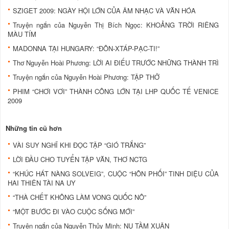
SZIGET 2009: NGÀY HỘI LỚN CỦA ÂM NHẠC VÀ VĂN HÓA
Truyện ngắn của Nguyễn Thị Bích Ngọc: KHOẢNG TRỜI RIÊNG
MÀU TÍM
MADONNA TẠI HUNGARY: “ĐÔN-XTÁP-PẠC-TI!”
Thơ Nguyễn Hoài Phương: LỜI AI ĐIẾU TRƯỚC NHỮNG THÀNH TRÌ
Truyện ngắn của Nguyễn Hoài Phương: TẬP THỞ
PHIM “CHƠI VƠI” THÀNH CÔNG LỚN TẠI LHP QUỐC TẾ VENICE
2009
Những tin cũ hơn
VÀI SUY NGHĨ KHI ĐỌC TẬP “GIÓ TRẮNG”
LỜI ĐẦU CHO TUYỂN TẬP VĂN, THƠ NCTG
“KHÚC HÁT NÀNG SOLVEIG”, CUỘC “HÔN PHỐI” TINH DIỆU CỦA
HAI THIÊN TÀI NA UY
“THÀ CHẾT KHÔNG LÀM VONG QUỐC NÔ”
“MỘT BƯỚC ĐI VÀO CUỘC SỐNG MỚI”
Truyện ngắn của Nguyễn Thủy Minh: NỤ TẦM XUÂN