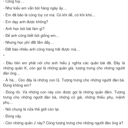
- Cũng tùy…
- Như kiểu em vẫn bói hàng ngày ấy…
- Em đã bảo là cũng tùy cơ mà. Có khi dễ, có khi khó…
- Em dạy anh được không?
- Anh học bói bài làm gì?
- Để anh cũng biết bói giống em…
- Nhưng học phí đắt lắm đấy…
- Đắt bao nhiêu anh cũng trang trải được mà…
*
- Đầu tiên em phải nói cho anh hiểu ý nghĩa các quân bài đã. Đây là
những quân K, còn gọi là những quân già, tượng trưng cho những người
đàn ông…
- À hà… Còn đây là những con Q. Tượng trưng cho những người đàn bà.
Đúng không em?
- Đúng rồi. Và những con này còn được gọi là những quân đầm. Tượng
trưng cho những người đàn bà, những cô gái, những thiếu phụ, mệnh
phụ…
- Nói chung là nửa thế giới còn lại.
- Đúng vậy.
- Còn những quân J này? Cũng tượng trưng cho những người đàn ông à?