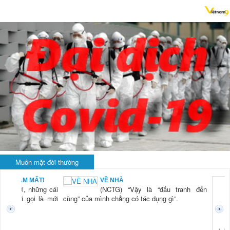
Muôn mặt đời thường
BẠN NAM MẤT!
VỀ NHÀ
TG) “Xời, những cái
(NCTG) “Vậy là “đấu tranh đến
tươi mới gọi là mới
cùng” của mình chẳng có tác dụng gì”.