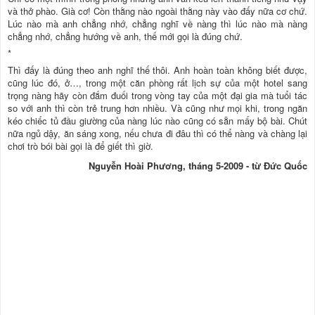
và thở phào. Già cơ! Còn thằng nào ngoài thằng này vào đấy nữa cơ chứ.
Lúc nào mà anh chẳng nhớ, chẳng nghĩ về nàng thì lúc nào mà nàng
chẳng nhớ, chẳng hướng về anh, thế mới gọi là đúng chứ.
*
Thì đấy là đúng theo anh nghĩ thế thôi. Anh hoàn toàn không biết được,
cũng lúc đó, ở…, trong một căn phòng rất lịch sự của một hotel sang
trọng nàng hãy còn đắm đuối trong vòng tay của một đại gia mà tuổi tác
so với anh thì còn trẻ trung hơn nhiều. Và cũng như mọi khi, trong ngăn
kéo chiếc tủ đầu giường của nàng lúc nào cũng có sẵn mấy bộ bài. Chút
nữa ngủ dậy, ăn sáng xong, nếu chưa đi đâu thì có thể nàng và chàng lại
chơi trò bói bài gọi là để giết thì giờ.
Nguyễn Hoài Phương, tháng 5-2009 - từ Đức Quốc