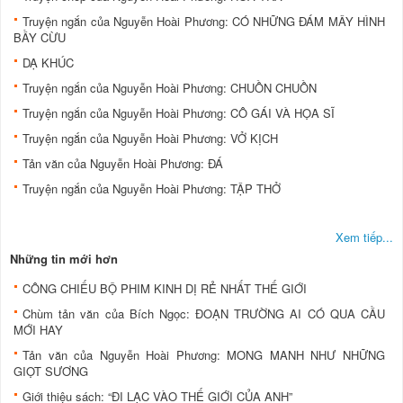
Truyện ngắn của Nguyễn Hoài Phương: CÓ NHỮNG ĐÁM MÂY HÌNH
BẦY CỪU
DẠ KHÚC
Truyện ngắn của Nguyễn Hoài Phương: CHUỒN CHUỒN
Truyện ngắn của Nguyễn Hoài Phương: CÔ GÁI VÀ HỌA SĨ
Truyện ngắn của Nguyễn Hoài Phương: VỞ KỊCH
Tản văn của Nguyễn Hoài Phương: ĐÁ
Truyện ngắn của Nguyễn Hoài Phương: TẬP THỞ
Xem tiếp...
Những tin mới hơn
CÔNG CHIẾU BỘ PHIM KINH DỊ RẺ NHẤT THẾ GIỚI
Chùm tản văn của Bích Ngọc: ĐOẠN TRƯỜNG AI CÓ QUA CẦU
MỚI HAY
Tản văn của Nguyễn Hoài Phương: MONG MANH NHƯ NHỮNG
GIỌT SƯƠNG
Giới thiệu sách: “ĐI LẠC VÀO THẾ GIỚI CỦA ANH”