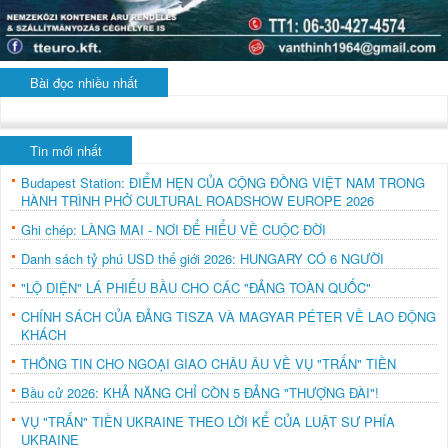
Bài đọc nhiều nhất
Tin mới nhất
Budapest Station: ĐIỂM HẸN CỦA CỘNG ĐỒNG VIỆT NAM TRONG
HÀNH TRÌNH PHỞ CULTURAL ROADSHOW EUROPE 2026
Ghi chép: LÀNG MAI - NƠI ĐỂ HIỂU VỀ CUỘC ĐỜI
Danh sách tỷ phú USD thế giới 2026: HUNGARY CÓ 6 NGƯỜI
"LỘ DIỆN" LÁ PHIẾU BẦU CHO CÁC "ĐẢNG TOÀN QUỐC"
CHÍNH SÁCH CỦA ĐẢNG TISZA VÀ MAGYAR PÉTER VỀ LAO ĐỘNG
KHÁCH
THÔNG TIN CHO NGOẠI GIAO CHÂU ÂU VỀ VỤ "TRẤN" TIỀN
Bầu cử 2026: KHẢ NĂNG CHỈ CÒN 5 ĐẢNG "THƯỢNG ĐÀI"!
VỤ "TRẤN" TIỀN UKRAINE THEO LỜI KỂ CỦA LUẬT SƯ PHÍA
UKRAINE