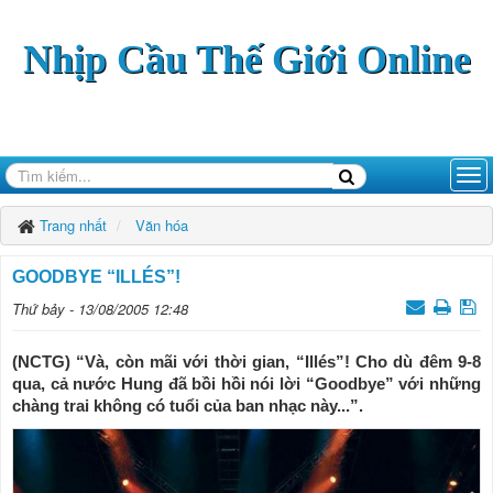
Nhịp Cầu Thế Giới Online
Trang nhất
Văn hóa
GOODBYE “ILLÉS”!
Thứ bảy - 13/08/2005 12:48
(NCTG) “Và, còn mãi với thời gian, “Illés”! Cho dù đêm 9-8
qua, cả nước Hung đã bồi hồi nói lời “Goodbye” với những
chàng trai không có tuổi của ban nhạc này...”.