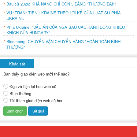
Bầu cử 2026: KHẢ NĂNG CHỈ CÒN 5 ĐẢNG "THƯỢNG ĐÀI"!
VỤ "TRẤN" TIỀN UKRAINE THEO LỜI KỂ CỦA LUẬT SƯ PHÍA
UKRAINE
Phía Ukraine: "DẤU ẤN CỦA NGA SAU CÁC HÀNH ĐỘNG KHIÊU
KHÍCH CỦA HUNGARY"
Bloomberg: CHUYẾN VẬN CHUYỂN HÀNG "HOÀN TOÀN BÌNH
THƯỜNG"
Khảo sát
Bạn thấy giao diện web mới thế nào?
Đẹp và tiện lợi hơn web cũ
Bình thường
Tôi thích giao diện web cũ hơn