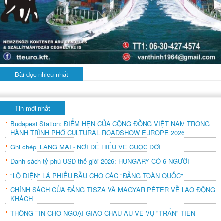
Bài đọc nhiều nhất
Tin mới nhất
Budapest Station: ĐIỂM HẸN CỦA CỘNG ĐỒNG VIỆT NAM TRONG
HÀNH TRÌNH PHỞ CULTURAL ROADSHOW EUROPE 2026
Ghi chép: LÀNG MAI - NƠI ĐỂ HIỂU VỀ CUỘC ĐỜI
Danh sách tỷ phú USD thế giới 2026: HUNGARY CÓ 6 NGƯỜI
"LỘ DIỆN" LÁ PHIẾU BẦU CHO CÁC "ĐẢNG TOÀN QUỐC"
CHÍNH SÁCH CỦA ĐẢNG TISZA VÀ MAGYAR PÉTER VỀ LAO ĐỘNG
KHÁCH
THÔNG TIN CHO NGOẠI GIAO CHÂU ÂU VỀ VỤ "TRẤN" TIỀN