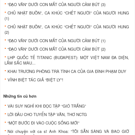
“ĐẠO VĂN” DƯỚI CON MẮT CỦA NGƯỜI CẦM BÚT (3)
CHỦ NHẬT BUỒN”, CA KHÚC “CHẾT NGƯỜI” CỦA NGƯỜI HUNG
(1)
CHỦ NHẬT BUỒN”, CA KHÚC “CHẾT NGƯỜI” CỦA NGƯỜI HUNG
(2)
“ĐẠO VĂN” DƯỚI CON MẮT CỦA NGƯỜI CẦM BÚT (1)
“ĐẠO VĂN” DƯỚI CON MẮT CỦA NGƯỜI CẦM BÚT (2)
LHP QUỐC TẾ TITANIC (BUDAPEST): MỘT VIỆT NAM ĐA DIỆN,
LẮM SẮC MÀU...
KHAI TRƯƠNG PHÒNG TRÀ TÌNH CA CỦA GIA ĐÌNH PHẠM DUY
VĨNH BIỆT TÁC GIẢ “BIỆT LY”!
Những tin cũ hơn
VÀI SUY NGHĨ KHI ĐỌC TẬP “GIÓ TRẮNG”
LỜI ĐẦU CHO TUYỂN TẬP VĂN, THƠ NCTG
“MỘT BƯỚC ĐI VÀO CUỘC SỐNG MỚI”
Nói chuyện với ca sĩ Anh Khoa: “TÔI SẴN SÀNG VÀ BAO GIỜ