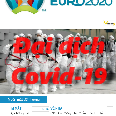
Muôn mặt đời thường
BẠN NAM MẤT!
VỀ NHÀ
TG) “Xời, những cái
(NCTG) “Vậy là “đấu tranh đến