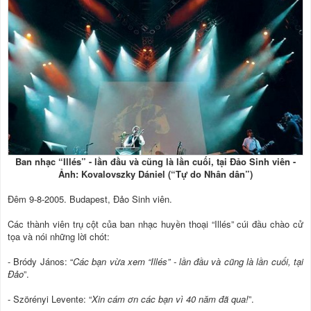
Ban nhạc “Illés” - lần đầu và cũng là lần cuối, tại Đảo Sinh viên -
Ảnh: Kovalovszky Dániel (“Tự do Nhân dân”)
Đêm 9-8-2005. Budapest, Đảo Sinh viên.
Các thành viên trụ cột của ban nhạc huyền thoại “Illés” cúi đầu chào cử
tọa và nói những lời chót:
- Bródy János: “
Các bạn vừa xem “Illés” - lần đầu và cũng là lần cuối, tại
Đảo
”.
- Szörényi Levente: “
Xin cám ơn các bạn vì 40 năm đã qua!
”.