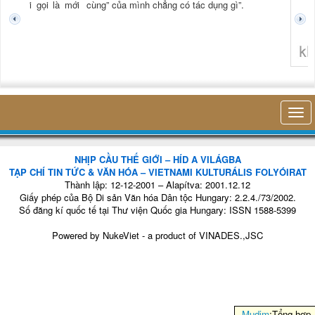
tươi mới gọi là mới
cùng” của mình chẳng có tác dụng gì”.
không 
NHỊP CẦU THẾ GIỚI – HÍD A VILÁGBA
TẠP CHÍ TIN TỨC & VĂN HÓA – VIETNAMI KULTURÁLIS FOLYÓIRAT
Thành lập: 12-12-2001 – Alapítva: 2001.12.12
Giấy phép của Bộ Di sản Văn hóa Dân tộc Hungary: 2.2.4./73/2002.
Số đăng kí quốc tế tại Thư viện Quốc gia Hungary: ISSN 1588-5399
Powered by
NukeViet
- a product of
VINADES.,JSC
Mudim
:Tổng hợp