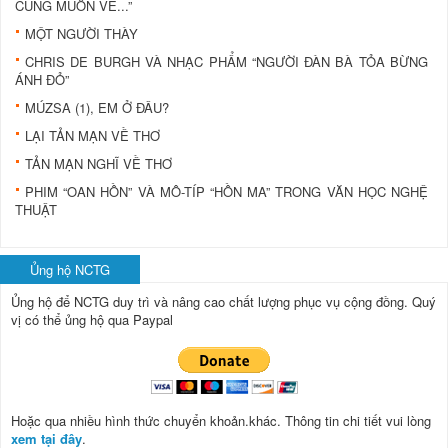
CŨNG MUỐN VỀ...”
MỘT NGƯỜI THÀY
CHRIS DE BURGH VÀ NHẠC PHẨM “NGƯỜI ĐÀN BÀ TỎA BỪNG
ÁNH ĐỎ”
MÚZSA (1), EM Ở ĐÂU?
LẠI TẢN MẠN VỀ THƠ
TẢN MẠN NGHĨ VỀ THƠ
PHIM “OAN HỒN” VÀ MÔ-TÍP “HỒN MA” TRONG VĂN HỌC NGHỆ
THUẬT
Ủng hộ NCTG
Ủng hộ để NCTG duy trì và nâng cao chất lượng phục vụ cộng đồng.
Quý
vị có thể ủng hộ qua Paypal
Hoặc qua nhiều hình thức chuyển khoản.khác. Thông tin chi tiết vui lòng
xem tại đây
.