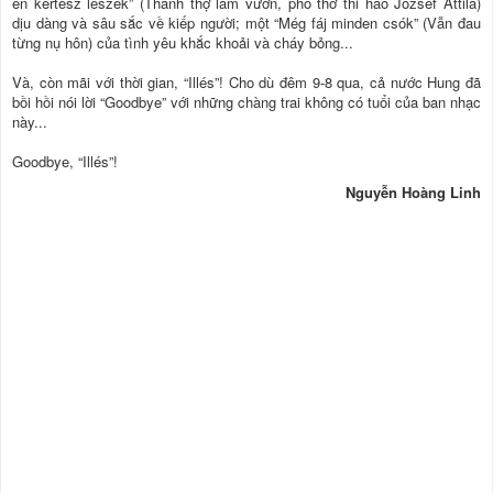
én kertész leszek” (Thành thợ làm vườn, phổ thơ thi hào József Attila)
dịu dàng và sâu sắc về kiếp người; một “Még fáj minden csók” (Vẫn đau
từng nụ hôn) của tình yêu khắc khoải và cháy bỏng...
Và, còn mãi với thời gian, “Illés”! Cho dù đêm 9-8 qua, cả nước Hung đã
bồi hồi nói lời “Goodbye” với những chàng trai không có tuổi của ban nhạc
này...
Goodbye, “Illés”!
Nguyễn Hoàng Linh