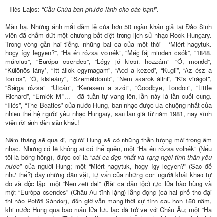
- Illés Lajos: “
Cầu Chúa ban phước lành cho các bạn!
”.
Màn hạ. Những ánh mắt đẫm lệ của hơn 50 ngàn khán giả tại Đảo Sinh
viên đã chấm dứt một chương bất diệt trong lịch sử nhạc Rock Hungary.
Trong vòng gần hai tiếng, những bài ca của một thời - “Miért hagytuk,
hogy így legyen?”, “Ha én rózsa volnék”, “Még fáj minden csók”, “1848.
március”, “Európa csendes”, “Légy jó kicsit hozzám”, “Ó, mondd”,
“Különös lány”, “Itt állok egymagam”, “Add a kezed”, “Kugli”, “Az ész a
fontos”, “Ó, kisleány”, “Szemétdomb”, “Nem akarok állni”, “Kis virágot”,
“Sárga rózsa”, “Utcán”, “Keresem a szót”, “Goodbye, London”, “Little
Richard”, “Emlék M.”... - đã tuần tự vang lên, lần này là lần cuối cùng.
“Illés”, “The Beatles” của nước Hung, ban nhạc được ưa chuộng nhất của
nhiều thế hệ người yêu nhạc Hungary, sau lần giã từ năm 1981, nay vĩnh
viễn rời ánh đèn sân khấu!
Năm tháng sẽ qua đi, người Hung sẽ có những thần tượng mới trong âm
nhạc. Nhưng có lẽ không ai có thể quên, một “Ha én rózsa volnék” (Nếu
tôi là bông hồng), được coi là “
bài ca đẹp nhất và rạng ngời tinh thần yêu
nước
” của người Hung; một “Miért hagytuk, hogy így legyen?” (Sao để
như thế?) đầy những dằn vặt, tự vấn của những con người khát khao tự
do và độc lập; một “Nemzeti dal” (Bài ca dân tộc) rực lửa hào hùng và
một “Európa csendes” (Châu Âu tĩnh lặng) lắng đọng (cả hai phổ thơ đại
thi hào Petõfi Sándor), đến giờ vẫn mang thời sự tính sau hơn 150 năm,
khi nước Hung qua bao máu lửa lưu lạc đã trở về với Châu Âu; một “Ha