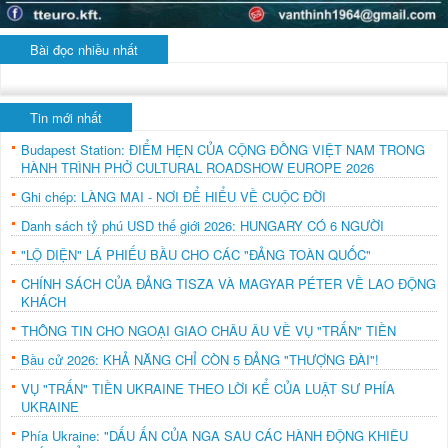
Bài đọc nhiều nhất
Tin mới nhất
Budapest Station: ĐIỂM HẸN CỦA CỘNG ĐỒNG VIỆT NAM TRONG
HÀNH TRÌNH PHỞ CULTURAL ROADSHOW EUROPE 2026
Ghi chép: LÀNG MAI - NƠI ĐỂ HIỂU VỀ CUỘC ĐỜI
Danh sách tỷ phú USD thế giới 2026: HUNGARY CÓ 6 NGƯỜI
"LỘ DIỆN" LÁ PHIẾU BẦU CHO CÁC "ĐẢNG TOÀN QUỐC"
CHÍNH SÁCH CỦA ĐẢNG TISZA VÀ MAGYAR PÉTER VỀ LAO ĐỘNG
KHÁCH
THÔNG TIN CHO NGOẠI GIAO CHÂU ÂU VỀ VỤ "TRẤN" TIỀN
Bầu cử 2026: KHẢ NĂNG CHỈ CÒN 5 ĐẢNG "THƯỢNG ĐÀI"!
VỤ "TRẤN" TIỀN UKRAINE THEO LỜI KỂ CỦA LUẬT SƯ PHÍA
UKRAINE
Phía Ukraine: "DẤU ẤN CỦA NGA SAU CÁC HÀNH ĐỘNG KHIÊU