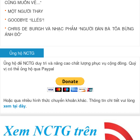
CŨNG MUỐN VỀ...”
MỘT NGƯỜI THÀY
GOODBYE “ILLÉS”!
CHRIS DE BURGH VÀ NHẠC PHẨM “NGƯỜI ĐÀN BÀ TỎA BỪNG
ÁNH ĐỎ”
Ủng hộ NCTG
Ủng hộ để NCTG duy trì và nâng cao chất lượng phục vụ cộng đồng.
Quý
vị có thể ủng hộ qua Paypal
Hoặc qua nhiều hình thức chuyển khoản.khác. Thông tin chi tiết vui lòng
xem tại đây
.