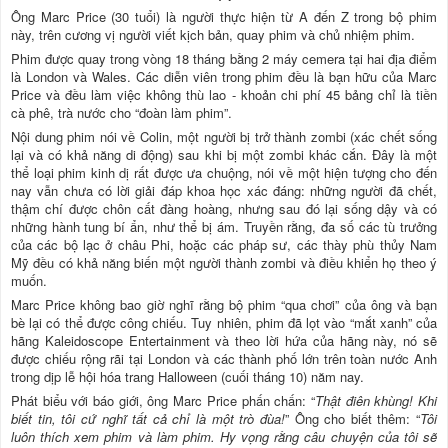
Ông Marc Price (30 tuổi) là người thực hiện từ A đến Z trong bộ phim
này, trên cương vị người viết kịch bản, quay phim và chủ nhiệm phim.
Phim được quay trong vòng 18 tháng bằng 2 máy cemera tại hai địa điểm
là London và Wales. Các diễn viên trong phim đều là bạn hữu của Marc
Price và đều làm việc không thù lao - khoản chi phí 45 bảng chỉ là tiền
cà phê, trà nước cho “đoàn làm phim”.
Nội dung phim nói về Colin, một người bị trở thành zombi (xác chết sống
lại và có khả năng di động) sau khi bị một zombi khác cắn. Đây là một
thể loại phim kinh dị rất được ưa chuộng, nói về một hiện tượng cho đến
nay vẫn chưa có lời giải đáp khoa học xác đáng: những người đã chết,
thậm chí được chôn cất đàng hoàng, nhưng sau đó lại sống dậy và có
những hành tung bí ẩn, như thể bị ám. Truyền rằng, đa số các tù trưởng
của các bộ lạc ở châu Phi, hoặc các pháp sư, các thày phù thủy Nam
Mỹ đều có khả năng biến một người thành zombi và điều khiển họ theo ý
muốn.
Marc Price không bao giờ nghĩ rằng bộ phim “qua chơi” của ông và bạn
bè lại có thể được công chiếu. Tuy nhiên, phim đã lọt vào “mắt xanh” của
hãng Kaleidoscope Entertainment và theo lời hứa của hãng này, nó sẽ
được chiếu rộng rãi tại London và các thành phố lớn trên toàn nước Anh
trong dịp lễ hội hóa trang Halloween (cuối tháng 10) năm nay.
Phát biểu với báo giới, ông Marc Price phấn chấn: “
Thật điên khùng! Khi
biết tin, tôi cứ nghĩ tất cả chỉ là một trò đùa!
” Ông cho biết thêm: “
Tôi
luôn thích xem phim và làm phim. Hy vọng rằng câu chuyện của tôi sẽ