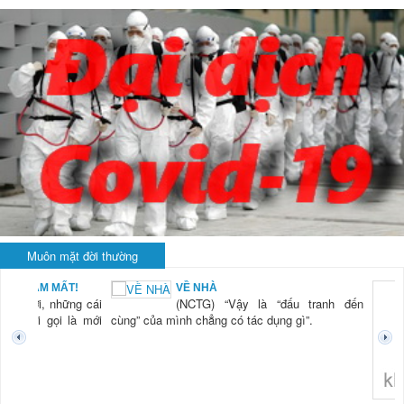
Muôn mặt đời thường
BẠN NAM MẤT!
VỀ NHÀ
TG) “Xời, những cái
(NCTG) “Vậy là “đấu tranh đến
tươi mới gọi là mới
cùng” của mình chẳng có tác dụng gì”.