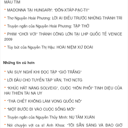
MÀU TÍM
MADONNA TẠI HUNGARY: “ĐÔN-XTÁP-PẠC-TI!”
Thơ Nguyễn Hoài Phương: LỜI AI ĐIẾU TRƯỚC NHỮNG THÀNH TRÌ
Truyện ngắn của Nguyễn Hoài Phương: TẬP THỞ
PHIM “CHƠI VƠI” THÀNH CÔNG LỚN TẠI LHP QUỐC TẾ VENICE
2009
Tùy bút của Nguyễn Thị Hậu: HOÀI NIỆM XỨ ĐOÀI
Những tin cũ hơn
VÀI SUY NGHĨ KHI ĐỌC TẬP “GIÓ TRẮNG”
LỜI ĐẦU CHO TUYỂN TẬP VĂN, THƠ NCTG
“KHÚC HÁT NÀNG SOLVEIG”, CUỘC “HÔN PHỐI” TINH DIỆU CỦA
HAI THIÊN TÀI NA UY
“THÀ CHẾT KHÔNG LÀM VONG QUỐC NÔ”
“MỘT BƯỚC ĐI VÀO CUỘC SỐNG MỚI”
Truyện ngắn của Nguyễn Thủy Minh: NỤ TẦM XUÂN
Nói chuyện với ca sĩ Anh Khoa: “TÔI SẴN SÀNG VÀ BAO GIỜ