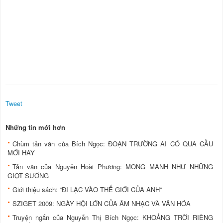
Tweet
Những tin mới hơn
Chùm tản văn của Bích Ngọc: ĐOẠN TRƯỜNG AI CÓ QUA CẦU
MỚI HAY
Tản văn của Nguyễn Hoài Phương: MONG MANH NHƯ NHỮNG
GIỌT SƯƠNG
Giới thiệu sách: “ĐI LẠC VÀO THẾ GIỚI CỦA ANH”
SZIGET 2009: NGÀY HỘI LỚN CỦA ÂM NHẠC VÀ VĂN HÓA
Truyện ngắn của Nguyễn Thị Bích Ngọc: KHOẢNG TRỜI RIÊNG