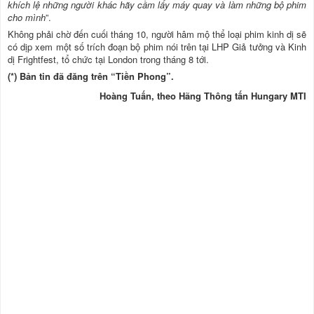
khích lệ những người khác hãy cầm lấy máy quay và làm những bộ phim
cho mình
”.
Không phải chờ đến cuối tháng 10, người hâm mộ thể loại phim kinh dị sẽ
có dịp xem một số trích đoạn bộ phim nói trên tại LHP Giả tưởng và Kinh
dị Frightfest, tổ chức tại London trong tháng 8 tới.
(*) Bản tin đã đăng trên “Tiền Phong”.
Hoàng Tuấn, theo Hãng Thông tấn Hungary MTI