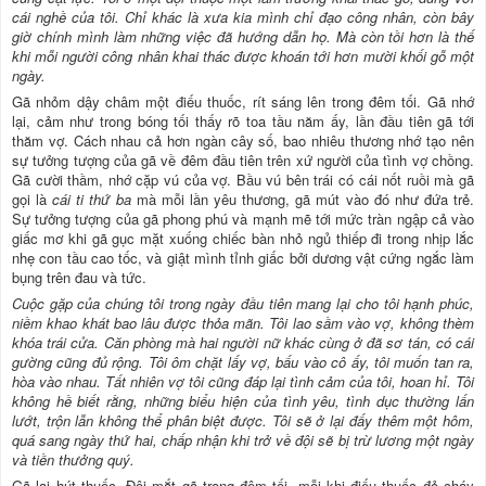
cái nghề của tôi. Chỉ khác là xưa kia mình chỉ đạo công nhân, còn bây
giờ chính mình làm những việc đã hướng dẫn họ. Mà còn tồi hơn là thế
khi mỗi người công nhân khai thác được khoán tới hơn mười khối gỗ một
ngày.
Gã nhỏm dậy châm một điếu thuốc, rít sáng lên trong đêm tối. Gã nhớ
lại, cảm như trong bóng tối thấy rõ toa tầu năm ấy, lần đầu tiên gã tới
thăm vợ. Cách nhau cả hơn ngàn cây số, bao nhiêu thương nhớ tạo nên
sự tưởng tượng của gã về đêm đầu tiên trên xứ người của tình vợ chồng.
Gã cười thầm, nhớ cặp vú của vợ. Bầu vú bên trái có cái nốt ruồi mà gã
gọi là
cái ti thứ ba
mà mỗi lần yêu thương, gã mút vào đó như đứa trẻ.
Sự tưởng tượng của gã phong phú và mạnh mẽ tới mức tràn ngập cả vào
giấc mơ khi gã gục mặt xuống chiếc bàn nhỏ ngủ thiếp đi trong nhịp lắc
nhẹ con tầu cao tốc, và giật mình tỉnh giấc bởi dương vật cứng ngắc làm
bụng trên đau và tức.
Cuộc gặp của chúng tôi trong ngày đầu tiên mang lại cho tôi hạnh phúc,
niềm khao khát bao lâu được thỏa mãn. Tôi lao sầm vào vợ, không thèm
khóa trái cửa. Căn phòng mà hai người nữ khác cùng ở đã sơ tán, có cái
gường cũng đủ rộng. Tôi ôm chặt lấy vợ, bấu vào cô ấy, tôi muốn tan ra,
hòa vào nhau. Tất nhiên vợ tôi cũng đáp lại tình cảm của tôi, hoan hỉ. Tôi
không hề biết rằng, những biểu hiện của tình yêu, tình dục thường lấn
lướt, trộn lẫn không thể phân biệt được. Tôi sẽ ở lại đấy thêm một hôm,
quá sang ngày thứ hai, chấp nhận khi trở về đội sẽ bị trừ lương một ngày
và tiền thưởng quý.
Gã lại hút thuốc. Đôi mắt gã trong đêm tối, mỗi khi điếu thuốc đỏ cháy