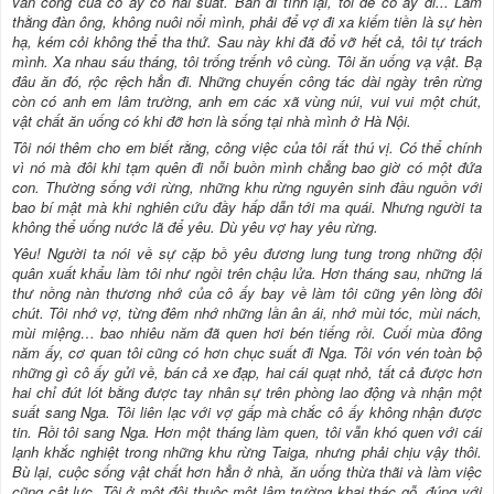
văn công của cô ấy có hai suất. Bàn đi tính lại, tôi để cô ấy đi... Làm
thằng đàn ông, không nuôi nổi mình, phải để vợ đi xa kiếm tiền là sự hèn
hạ, kém cỏi không thể tha thứ. Sau này khi đã đổ vỡ hết cả, tôi tự trách
mình. Xa nhau sáu tháng, tôi trống trếnh vô cùng. Tôi ăn uống vạ vật. Bạ
đâu ăn đó, rộc rệch hẳn đi. Những chuyến công tác dài ngày trên rừng
còn có anh em lâm trường, anh em các xã vùng núi, vui vui một chút,
vật chất ăn uống có khi đỡ hơn là sống tại nhà mình ở Hà Nội.
Tôi nói thêm cho em biết rằng, công việc của tôi rất thú vị. Có thể chính
vì nó mà đôi khi tạm quên đi nỗi buồn mình chẳng bao giờ có một đứa
con. Thường sống với rừng, những khu rừng nguyên sinh đầu nguồn với
bao bí mật mà khi nghiên cứu đầy hấp dẫn tới ma quái. Nhưng người ta
không thể uống nước lã để yêu. Dù yêu vợ hay yêu rừng.
Yêu! Người ta nói về sự cặp bồ yêu đương lung tung trong những đội
quân xuất khẩu làm tôi như ngồi trên chậu lửa. Hơn tháng sau, những lá
thư nồng nàn thương nhớ của cô ấy bay về làm tôi cũng yên lòng đôi
chút. Tôi nhớ vợ, từng đêm nhớ những lần ân ái, nhớ mùi tóc, mùi nách,
mùi miệng… bao nhiêu năm đã quen hơi bén tiếng rồi. Cuối mùa đông
năm ấy, cơ quan tôi cũng có hơn chục suất đi Nga. Tôi vón vén toàn bộ
những gì cô ấy gửi về, bán cả xe đạp, hai cái quạt nhỏ, tất cả được hơn
hai chỉ đút lót bằng được tay nhân sự trên phòng lao động và nhận một
suất sang Nga. Tôi liên lạc với vợ gấp mà chắc cô ấy không nhận được
tin. Rồi tôi sang Nga. Hơn một tháng làm quen, tôi vẫn khó quen với cái
lạnh khắc nghiệt trong những khu rừng Taiga, nhưng phải chịu vậy thôi.
Bù lại, cuộc sống vật chất hơn hẳn ở nhà, ăn uống thừa thãi và làm việc
cũng cật lực. Tôi ở một đội thuộc một lâm trường khai thác gỗ, đúng với