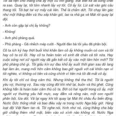
Tôi đã nện cho thằng cha ấy một cú trời giáng. Bất biết kẻ đó sống chết
ra sao. Quay lại, tôi tóm nhanh lấy vợ tôi. Cô ấy lùi. Lùi sát vào góc cầu
thang tối. Tôi bạt tai vợ mấy cái liền. Thế là chấm dứt. Tôi chạy lên gác
như một thằng điên và thu xếp khăn gói, lao ra nhà ga về Mát rồi quay lại
đội.
- Anh còn gặp lại chị ấy không?
- Không!
- Anh phũ phàng quá.
- Phũ phàng - Gã nhếch mép cười - Người đàn bà tôi yêu đã phản bội.
Cô ta ích kỷ hay thời buổi khó khăn làm cô ấy không muốn có con và tôi
hay cô ta có lỗi. Hay cô ta hoàn toàn vô sinh đã chán cả tôi nữa. Hay
cuộc sống nơi xứ người này đã gắn kết cô ấy vào một tâm hồn mới? Tôi
phũ phàng chó gì. Tôi giấu kín sự đau khổ ấy suốt thời gian sau đó lang
bạt làm ăn, mang mối hờn căm không bao giờ nguôi với cái khốn nạn vì
tôi nghèo, vì không có tiền và cũng chính vì tiền mà tôi đã mất cô ấy.
Khi ấy tôi chỉ có lòng căm thù. Nhưng không thể tha thứ. Tôi là người
yêu vợ, thương vợ. Sau này cũng đôi khi nhớ lại, buồn và thù ghét. Cũng
không hẳn là hoàn toàn căm thù cô ta. Bởi có hai người trong cô ấy, một
người vợ thương yêu hết mực, say đắm và nồng nàn, một con người
phản bội, lừa dối. Vả lại ngay khi tôi quay lại Mát thì châu Âu biến động.
Nước Đức thống nhất và bao điều xảy ra trong nước Nga bấy giờ. Hàng
loạt đội Việt Nam tan rã. Tôi nghe nói, hình như nó, cùng thằng cha bây
giờ chẳng thèm nhớ mặt, biến vào xó xỉnh nào không rõ. Nước Nga