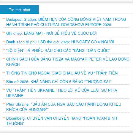
Tin mới nhất
Budapest Station: ĐIỂM HẸN CỦA CỘNG ĐỒNG VIỆT NAM TRONG
HÀNH TRÌNH PHỞ CULTURAL ROADSHOW EUROPE 2026
Ghi chép: LÀNG MAI - NƠI ĐỂ HIỂU VỀ CUỘC ĐỜI
Danh sách tỷ phú USD thế giới 2026: HUNGARY CÓ 6 NGƯỜI
"LỘ DIỆN" LÁ PHIẾU BẦU CHO CÁC "ĐẢNG TOÀN QUỐC"
CHÍNH SÁCH CỦA ĐẢNG TISZA VÀ MAGYAR PÉTER VỀ LAO ĐỘNG
KHÁCH
THÔNG TIN CHO NGOẠI GIAO CHÂU ÂU VỀ VỤ "TRẤN" TIỀN
Bầu cử 2026: KHẢ NĂNG CHỈ CÒN 5 ĐẢNG "THƯỢNG ĐÀI"!
VỤ "TRẤN" TIỀN UKRAINE THEO LỜI KỂ CỦA LUẬT SƯ PHÍA
UKRAINE
Phía Ukraine: "DẤU ẤN CỦA NGA SAU CÁC HÀNH ĐỘNG KHIÊU
KHÍCH CỦA HUNGARY"
Bloomberg: CHUYẾN VẬN CHUYỂN HÀNG "HOÀN TOÀN BÌNH
THƯỜNG"