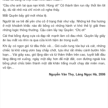
“Cầu cho anh tai qua nạn khỏi. Hùng ơi!” Cô thành tâm run rảy thốt lên lời
ấy, dù rất nhỏ mà chỉ mình cô nghe thấy.
Mắt Quyên bấy giờ mới nhòa lệ.
Người lái xe trẻ để yên cho cô ở trạng thái như vậy. Những kẻ tha hương
ở một khoảnh khắc nào đó bỗng có những hành vi khó thể lý giải theo
những logic thông thường. Cậu cầm lấy tay Quyên: “Chị ơi!”
Cái thai bỗng đụng cựa và đạp rất mạnh làm cô đau nhói. Quyên lấy giấy
ăn lau mắt và nhìn ra qua cửa kính tiệm ăn trong suốt.
Khi ấy có ngọn gió từ đâu thốc về… Gió cuốn tung tóe bụi và cát, những
chiếc lá khô vàng ươm bay chấp chới, tựa như rất nhiều cánh bướm hỗn
loạn… Vài giây sau, gió lặng dần và từ thăm thẳm trên cao, tuyết bắt đầu
lãng đãng rơi xuống, ngày một dầy hơn để mặt đất, con đường ngoài kia
bỗng phút chốc biến thành một dải khăn trắng muốt chạy dài miên man,
vô tận...
Nguyễn Văn Thọ, Láng Ngọc Hà, 2006