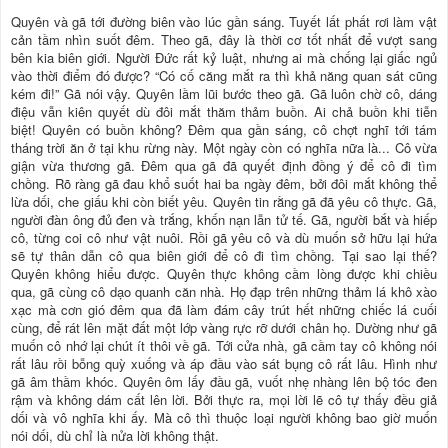
Quyên và gã tới đường biên vào lúc gần sáng. Tuyết lất phất rơi làm vật
cản tầm nhìn suốt đêm. Theo gã, đây là thời cơ tốt nhất để vượt sang
bên kia biên giới. Người Đức rất kỷ luật, nhưng ai mà chống lại giấc ngủ
vào thời điểm đó được? “Có cố căng mắt ra thì khả năng quan sát cũng
kém đi!” Gã nói vậy. Quyên lầm lũi bước theo gã. Gã luôn chờ cô, dáng
điệu vẫn kiên quyết dù đôi mắt thăm thảm buồn. Ai chả buồn khi tiễn
biệt! Quyên có buồn không? Đêm qua gần sáng, cô chợt nghĩ tới tám
tháng trời ăn ở tại khu rừng này. Một ngày còn có nghĩa nữa là... Cô vừa
giận vừa thương gã. Đêm qua gã đã quyết định đồng ý để cô đi tìm
chồng. Rõ ràng gã đau khổ suốt hai ba ngày đêm, bởi đôi mắt không thể
lừa dối, che giấu khi còn biết yêu. Quyên tin rằng gã đã yêu cô thực. Gã,
người đàn ông đủ đen và trắng, khốn nạn lẫn tử tế. Gã, người bắt và hiếp
cô, từng coi cô như vật nuôi. Rồi gã yêu cô và dù muốn sở hữu lại hứa
sẽ tự thân dẫn cô qua biên giới để cô đi tìm chồng. Tại sao lại thế?
Quyên không hiểu được. Quyên thực không cầm lòng được khi chiều
qua, gã cùng cô dạo quanh căn nhà. Họ đạp trên những thảm lá khô xào
xạc mà cơn gió đêm qua đã làm đám cây trút hết những chiếc lá cuối
cùng, để rát lên mặt đất một lớp vàng rực rỡ dưới chân họ. Dường như gã
muốn cô nhớ lại chút ít thôi về gã. Tới cửa nhà, gã cầm tay cô không nói
rất lâu rồi bỗng quỳ xuống và áp đầu vào sát bụng cô rất lâu. Hình như
gã âm thầm khóc. Quyên ôm lấy đầu gã, vuốt nhẹ nhàng lên bộ tóc đen
rậm và không dám cất lên lời. Bởi thực ra, mọi lời lẽ cô tự thấy đều giả
dối và vô nghĩa khi ấy. Mà cô thì thuộc loại người không bao giờ muốn
nói dối, dù chỉ là nửa lời không thật.