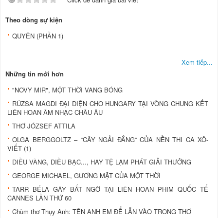
Theo dòng sự kiện
QUYÊN (PHẦN 1)
Xem tiếp...
Những tin mới hơn
"NOVY MIR", MỘT THỜI VANG BÓNG
RÚZSA MAGDI ĐẠI DIỆN CHO HUNGARY TẠI VÒNG CHUNG KẾT
LIÊN HOAN ÂM NHẠC CHÂU ÂU
THƠ JÓZSEF ATTILA
OLGA BERGGOLTZ – “CÂY NGẢI ĐẮNG” CỦA NỀN THI CA XÔ-
VIẾT (1)
DIỀU VÀNG, DIỀU BẠC..., HAY TỆ LẠM PHÁT GIẢI THƯỞNG
GEORGE MICHAEL, GƯƠNG MẶT CỦA MỘT THỜI
TARR BÉLA GÂY BẤT NGỜ TẠI LIÊN HOAN PHIM QUỐC TẾ
CANNES LẦN THỨ 60
Chùm thơ Thụy Anh: TÊN ANH EM ĐỂ LẪN VÀO TRONG THƠ