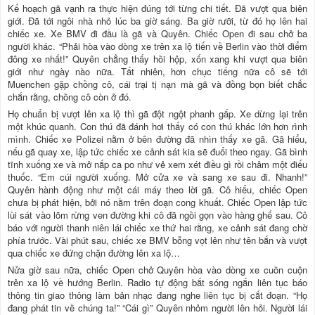
Kế hoạch gã vạnh ra thực hiện đúng tới từng chi tiết. Đã vượt qua biên
giới. Đã tới ngôi nhà nhỏ lúc ba giờ sáng. Ba giờ rưỡi, từ đó họ lên hai
chiếc xe. Xe BMV đi đầu là gã và Quyên. Chiếc Open đi sau chở ba
người khác. “Phải hòa vào dòng xe trên xa lộ tiến về Berlin vào thời điểm
đông xe nhất!” Quyên chẳng thấy hồi hộp, xốn xang khi vượt qua biên
giới như ngày nào nữa. Tất nhiên, hơn chục tiếng nữa cô sẽ tới
Muenchen gặp chồng cô, cái trại tị nạn mà gã và đồng bọn biết chắc
chắn rằng, chồng cô còn ở đó.
Họ chuẩn bị vượt lên xa lộ thì gã đột ngột phanh gấp. Xe dừng lại trên
một khúc quanh. Con thú đã đánh hơi thấy có con thú khác lớn hơn rình
mình. Chiếc xe Polizei nằm ở bên đường đã nhìn thấy xe gã. Gã hiểu,
nếu gã quay xe, lập tức chiếc xe cảnh sát kia sẽ đuổi theo ngay. Gã bình
tĩnh xuống xe và mở nắp ca po như vẻ xem xét điều gì rồi châm một điếu
thuốc. “Em cúi người xuống. Mở cửa xe và sang xe sau đi. Nhanh!”
Quyên hành động như một cái máy theo lời gã. Cô hiểu, chiếc Open
chưa bị phát hiện, bởi nó nằm trên đoạn cong khuất. Chiếc Open lập tức
lùi sát vào lõm rừng ven đường khi cô đã ngồi gọn vào hàng ghế sau. Cô
báo với người thanh niên lái chiếc xe thứ hai rằng, xe cảnh sát đang chờ
phía trước. Vài phút sau, chiếc xe BMV bỗng vọt lên như tên bắn và vượt
qua chiếc xe đứng chặn đường lên xa lộ…
Nửa giờ sau nữa, chiếc Open chở Quyên hòa vào dòng xe cuồn cuộn
trên xa lộ về hướng Berlin. Radio tự động bắt sóng ngắn liên tục báo
thông tin giao thông làm bản nhạc đang nghe liên tục bị cắt đoạn. “Họ
đang phát tin về chúng ta!” “Cái gì” Quyên nhỏm người lên hỏi. Người lái