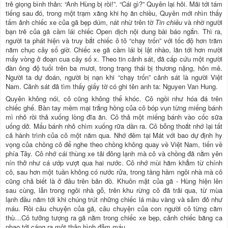
trẻ giọng bình thản: “Anh Hùng bị rồi!”. “Cái gì?” Quyên lại hỏi. Mãi tới tám
tiếng sau đó, trong một trạm xăng khi họ ăn chiều, Quyên mới nhìn thấy
tấm ảnh chiếc xe của gã bẹp dúm, nát nhừ trên tờ
Tin chiều
và nhờ người
bạn trẻ của gã cầm lái chiếc Open dịch nội dung bài báo ngắn. Thì ra,
người ta phát hiện và truy bắt chiếc ô tô “chạy trốn” với tốc độ hơn trăm
năm chục cây số giờ. Chiếc xe gã cầm lái bị lật nhào, lăn tới hơn mười
mấy vòng ở đoạn cua cây số x. Theo tin cảnh sát, đã cấp cứu một người
đàn ông độ tuổi trên ba mươi, trong trạng thái bị thương nặng, hôn mê.
Người ta dự đoán, người bị nạn khi “chạy trốn” cảnh sát là người Việt
Nam. Cảnh sát đã tìm thấy giấy tờ có ghi tên anh ta: Nguyen Van Hung.
Quyên không nói, cô cũng không thể khóc. Cô ngồi như hóa đá trên
chiếc ghế. Bàn tay mềm mại trắng hồng của cô bóp vụn từng miếng bánh
mì nhỏ rồi thả xuống lòng đĩa ăn. Cô thả một miếng bánh vào cốc sữa
uống dở. Mẩu bánh nhỏ chìm xuống rữa dần ra. Cô bỗng thoắt nhớ lại tất
cả hành trình của cô một năm qua. Nhớ đêm tại Mát với bao dự định hy
vọng của chồng cô để nghe theo chồng không quay về Việt Nam, tiến về
phía Tây. Cô nhớ cái thùng xe tải đông lạnh mà cô và chồng đã nằm yên
nín thở như cá ướp vượt qua hai nước. Cô nhớ mùi hăm khẳm từ chính
cô, sau hơn một tuần không có nước rửa, trong tầng hầm ngôi nhà mà cô
cũng chả biết là ở đâu trên bản đồ. Khuôn mặt của gã - Hùng hiện lên
sau cùng, lẫn trong ngôi nhà gỗ, trên khu rừng cô đã trải qua, từ mùa
lạnh đầu năm tới khi chúng trút những chiếc lá màu vàng và sẫm đỏ như
máu. Rồi câu chuyện của gã, câu chuyện của con người cô từng căm
thù…Cô tưởng tượng ra gã nằm trong chiếc xe bẹp, cảnh chiếc băng ca
nhao tới cáng ra một thân hình đẫm máu…