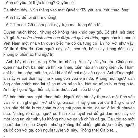
- Anh có yêu tôi thực không? Quyên nói.
Gã nhỏm dậy. Nhìn thẳng vào mắt Quyên: “Tôi yêu em. Yêu thực lòng”
- Anh hãy để tôi đi tìm chồng!
- Ai? Tìm ai? Gã nhỏm phắt dậy trợn mắt trong đêm tối.
Quyên muốn khóc. Nhưng cô không nên khóc bây giờ. Cô phải nói thực
với gã.
Sự chân thành cảm hóa được cả quỷ và thần
, ngày nào khi còn ở
Việt Nam một nhà văn quen biết mẹ cô đã từng có lần nói với như vậy.
Cô tin ở điều đó. Con người này, gã, theo cô, hôm nay, trong đêm nay,
không bị phần ác thú ngự trị.
- Anh hãy cho em sang Đức tìm chồng. Anh ấy rất yêu em. Chúng em
quen nhau hơn ba năm và khi xa nhau, tuần nào anh cũng điện về. Thậm
chí hai, ba ngày một lần, có khi chỉ để nói một câu ngắn. Anh đừng nghĩ,
anh ấy vì cái thai này mà không còn yêu em nữa. Không một người đàn
ông chân chính nào lại sỉ nhục vợ mình khi biết vợ mình bị cưỡng bức.
Anh ấy học ở Nga, tiến sĩ, là trí thức. Anh hiểu không?
Gã bần thần suy nghĩ, thao thức. Người đàn bà này thực có một tình yêu
và niềm tin ghê gớm với chồng. Gã cảm thấy ghen với cái thằng cha vớ
vẩn nào đó đã bước chân xuống cái phao trước, để vợ ở lại đi chuyến
sau. Nhưng rõ ràng, người có thân xác tuyệt vời để gã đam mê này có
một lòng tin và tình yêu không như vợ gã và chính cả gã. Gã ước ao một
người đàn bà như Quyên, nhưng không thể chiếm giữ được cô ấy, người
đã có con với gã, con người tuyệt vời này. Không thể! Gã biết…
*