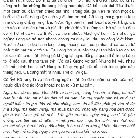
cũng ánh lên những tia sáng hồng man dại. Gã bất ngờ dụi điếu thuốc
một cách dữ dằn trên chiếc đĩa nhỏ. Trong đầu gã hiện ra mồn một cái
buổi chiều dài dằng dặc chờ vợ đi làm ca hai. Gã lang thang quanh khu
nhà ở cũng chẳng rộng lắm. Nước Nga bao la, lạnh bao la tuyết trắng. Gã
mò vào một quán rượu và giết thì giờ ở đó với những vại Kờ-vát màu đen
có vị hơi chua và vài li Vốt va thơm phức. Mười giờ kém năm phút, gã
ngừng uống và trả tiền nhanh chóng rồi quay lại khu lao động Việt Nam.
Mười giờ đêm, dọc hành lang loáng thoáng đám công nhân đi ca ba và từ
nhà máy hết ca 2 trở về. Gã uống hơi quá nên thấy lạnh bèn kéo cổ áo
rét cao lên che mặt. Bỗng gã khựng lại nghe tiếng ai quen thế trong bóng
tối ở góc cầu thang tầng trệt. Vợ gã? Giọng vợ gã? Những kẻ yêu nhau
có thể thính hơn chó? Đúng là tiếng vợ gã, dù rất nhỏ trong góc cầu
thang hẹp. Gã căng mắt ra nhìn. Trời ơi, vợ gã.
Cô ấy! Rõ ràng là vợ hắn đang ngửa mặt lên đón nhận nụ hôn của một
người đàn ông áo lông khoác ngắn to xù màu xám.
Ngay khi đó tôi giận lắm. Mãi về sau này, sống lâu hơn ở Nga, tôi mới
biết là cái việc tất nhiên đến nó sẽ đến. Những người đàn bà ra đi xứ
người kiếm ăn gửi tiền về cho chồng con, đa số đều phải gá vào ai đó
mà sống, mà kiếm hàng, mà mua bán đổi chác lấy hàng hóa bán được
giá ở Việt Nam gửi về nhà. “Lửa gần rơm lâu ngày cũng bén.” Dù yêu
chồng con thế nào đi nữa, thì tình yêu, một thực thể tinh thần như một
cơ thể sống, ở một vùng đất khác, thêm chất vi lượng khác, đã mọc chồi
mới thay thế những ngày hôm qua và ra hoa kết trái khác.