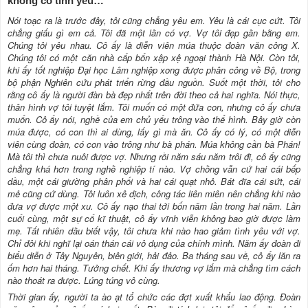
không có tình yêu…
Nói toạc ra là trước đây, tôi cũng chẳng yêu em. Yêu là cái cục cứt. Tôi
chẳng giấu gì em cả. Tôi đã một lần có vợ. Vợ tôi đẹp gần bằng em.
Chúng tôi yêu nhau. Cô ấy là diễn viên múa thuộc đoàn văn công X.
Chúng tôi có một căn nhà cấp bốn xập xệ ngoại thành Hà Nội. Còn tôi,
khi ấy tốt nghiệp Đại học Lâm nghiệp xong được phân công về Bộ, trong
bộ phận Nghiên cứu phát triển rừng đầu nguồn. Suốt một thời, tôi cho
rằng cô ấy là người đàn bà đẹp nhất trên đời theo cả hai nghĩa. Nói thực,
thân hình vợ tôi tuyệt lắm. Tôi muốn có một đứa con, nhưng cô ấy chưa
muốn. Cô ấy nói, nghề của em chủ yếu trông vào thể hình. Bây giờ còn
múa được, có con thì ai dùng, lấy gì mà ăn. Cô ấy có lý, có một diễn
viên cùng đoàn, có con vào trông như bà phán. Múa không cần bà Phán!
Mà tôi thì chưa nuôi được vợ. Nhưng rồi năm sáu năm trôi đi, cô ấy cũng
chẳng khá hơn trong nghề nghiệp tí nào. Vợ chồng vẫn cứ hai cái bếp
dầu, một cái giường phân phối và hai cái quạt nhỏ. Bát đĩa cái sứt, cái
mẻ cũng cứ dùng. Tôi luôn xê dịch, công tác liên miên nên chẳng khi nào
đưa vợ được một xu. Cô ấy nạo thai tới bốn năm lần trong hai năm. Lần
cuối cùng, một sự cố kĩ thuật, cô ấy vĩnh viễn không bao giờ được làm
mẹ. Tất nhiên dầu biết vậy, tôi chưa khi nào hao giảm tình yêu với vợ.
Chỉ đôi khi nghĩ lại oán thán cái vô dụng của chính mình. Năm ấy đoàn đi
biểu diễn ở Tây Nguyên, biên giới, hải đảo. Ba tháng sau về, cô ấy lăn ra
ốm hơn hai tháng. Tưởng chết. Khi ấy thương vợ lắm mà chẳng tìm cách
nào thoát ra được. Lúng túng vô cùng.
Thời gian ấy, người ta ào ạt tổ chức các đợt xuất khẩu lao động. Đoàn