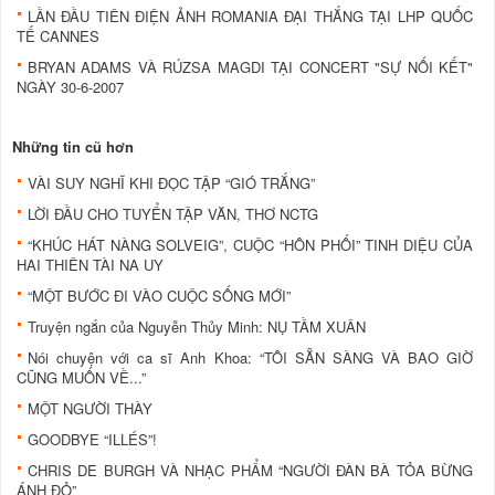
LẦN ĐẦU TIÊN ĐIỆN ẢNH ROMANIA ĐẠI THẮNG TẠI LHP QUỐC
TẾ CANNES
BRYAN ADAMS VÀ RÚZSA MAGDI TẠI CONCERT "SỰ NỐI KẾT"
NGÀY 30-6-2007
Những tin cũ hơn
VÀI SUY NGHĨ KHI ĐỌC TẬP “GIÓ TRẮNG”
LỜI ĐẦU CHO TUYỂN TẬP VĂN, THƠ NCTG
“KHÚC HÁT NÀNG SOLVEIG”, CUỘC “HÔN PHỐI” TINH DIỆU CỦA
HAI THIÊN TÀI NA UY
“MỘT BƯỚC ĐI VÀO CUỘC SỐNG MỚI”
Truyện ngắn của Nguyễn Thủy Minh: NỤ TẦM XUÂN
Nói chuyện với ca sĩ Anh Khoa: “TÔI SẴN SÀNG VÀ BAO GIỜ
CŨNG MUỐN VỀ...”
MỘT NGƯỜI THÀY
GOODBYE “ILLÉS”!
CHRIS DE BURGH VÀ NHẠC PHẨM “NGƯỜI ĐÀN BÀ TỎA BỪNG
ÁNH ĐỎ”