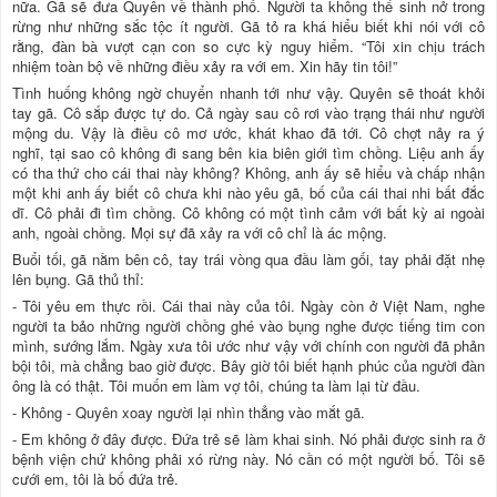
nữa. Gã sẽ đưa Quyên về thành phố. Người ta không thể sinh nở trong
rừng như những sắc tộc ít người. Gã tỏ ra khá hiểu biết khi nói với cô
rằng, đàn bà vượt cạn con so cực kỳ nguy hiểm. “Tôi xin chịu trách
nhiệm toàn bộ về những điều xảy ra với em. Xin hãy tin tôi!”
Tình huống không ngờ chuyển nhanh tới như vậy. Quyên sẽ thoát khỏi
tay gã. Cô sắp được tự do. Cả ngày sau cô rơi vào trạng thái như người
mộng du. Vậy là điều cô mơ ước, khát khao đã tới. Cô chợt nảy ra ý
nghĩ, tại sao cô không đi sang bên kia biên giới tìm chồng. Liệu anh ấy
có tha thứ cho cái thai này không? Không, anh ấy sẽ hiểu và chấp nhận
một khi anh ấy biết cô chưa khi nào yêu gã, bố của cái thai nhi bất đắc
dĩ. Cô phải đi tìm chồng. Cô không có một tình cảm với bất kỳ ai ngoài
anh, ngoài chồng. Mọi sự đã xảy ra với cô chỉ là ác mộng.
Buổi tối, gã nằm bên cô, tay trái vòng qua đầu làm gối, tay phải đặt nhẹ
lên bụng. Gã thủ thỉ:
- Tôi yêu em thực rồi. Cái thai này của tôi. Ngày còn ở Việt Nam, nghe
người ta bảo những người chồng ghé vào bụng nghe được tiếng tim con
mình, sướng lắm. Ngày xưa tôi ước như vậy với chính con người đã phản
bội tôi, mà chẳng bao giờ được. Bây giờ tôi biết hạnh phúc của người đàn
ông là có thật. Tôi muốn em làm vợ tôi, chúng ta làm lại từ đầu.
- Không - Quyên xoay người lại nhìn thẳng vào mắt gã.
- Em không ở đây được. Đứa trẻ sẽ làm khai sinh. Nó phải được sinh ra ở
bệnh viện chứ không phải xó rừng này. Nó cần có một người bố. Tôi sẽ
cưới em, tôi là bố đứa trẻ.