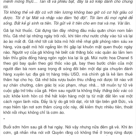
mênh mông thực… Tan rã và phiêu bạt, đấy là số kiếp dành cho chúng
tôi.
Tôi không thể về đội cũ với tiền lương không bao giờ có cơ hội giầu có
được. Tôi ở lại Mát và nhập vào đám “bộ đội”. Tôi làm đủ mọi nghề để
sống. Bất kể gì sinh ra tiền. Tôi gửi về ít tiền cho em trai và mẹ. Vài lần.
Gã lại hút thuốc. Cái đựng tàn đầy những đầu mẩu quăn chùn nom bẩn
thỉu. Gã nhớ lại những ngày trôi nổi, khi tiền như nước chảy vào túi và lại
ào ào mất đi. Gã nhớ tới cái bữa mồ hôi nhễ nhại giải phóng năm sáu xe
hàng, vừa quệt mồ hôi ngẩng lên thì gặp lại khuôn mặt quen thuộc ngày
nào. Người vợ của gã không hề biết cái thằng bốc vác quần áo lấm lem
bẩn thỉu giữa đống hàng ngồn ngộn kia lại là gã. Mùi nước hoa Chanel 5
theo gió bay quẩn theo gió thốc vào gã, bay theo bước chân của một
người đàn bà nom sang trọng đi sóng đôi bên một đại gia chuyên đánh
hàng xuyên lục địa giá trị hàng triệu USD, mà chính gã là kẻ làm thuê
thảm hại cho họ. Gã nhớ bữa rượu buồn thiu chẳng nói được lời nào với
sự chán chường, cảm giác bị xúc phạm, nhục nhã… tới muốn tự tử về
cuộc gặp trớ trêu của gã. Hôm sau người ta không thấy
thằng bốc vác
có
sức khỏe kinh hồn có thể hất kiện hàng một tạ từ mặt đất lên vai một
cách ngon lành nữa. Đấy là lý do gã trôi dạt, rồi tới tận biên giới Đức, và
mạo hiểm tận nơi sơn thâm cùng cốc này, để kiếm thực nhiều tiền, thoát
khỏi nỗi nhục không chỉ là cơm áo.
*
Buổi sớm hôm sau gã đi hai ngày. Nói vậy nhưng nửa đêm gã về. Khi ăn
cơm, gã nhẩn nha nói với Quyên rằng cô không thể ở trong rừng được