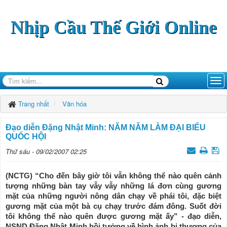
Nhịp Cầu Thế Giới Online
Trang nhất
Văn hóa
Đạo diễn Đặng Nhật Minh: NĂM NĂM LÀM ĐẠI BIỂU
QUỐC HỘI
Thứ sáu - 09/02/2007 02:25
(NCTG) “Cho đến bây giờ tôi vẫn không thể nào quên cảnh
tượng những bàn tay vẫy vẫy những lá đơn cùng gương
mặt của những người nông dân chạy về phái tôi, đặc biệt
gương mặt của một bà cụ chạy trước đám đông. Suốt đời
tôi không thể nào quên được gương mặt ấy” - đạo diễn,
NSND Đặng Nhật Minh hồi tưởng về hình ảnh bi thương của