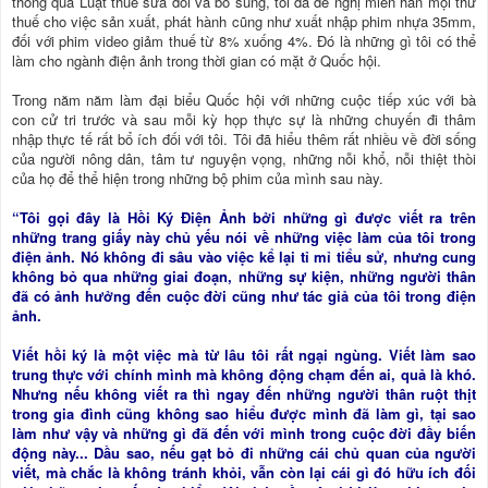
thông qua Luật thuế sửa đổi và bổ sung, tôi đã đề nghị miễn hẳn mọi thứ
thuế cho việc sản xuất, phát hành cũng như xuất nhập phim nhựa 35mm,
đối với phim video giảm thuế từ 8% xuống 4%. Đó là những gì tôi có thể
làm cho ngành điện ảnh trong thời gian có mặt ở Quốc hội.
Trong năm năm làm đại biểu Quốc hội với những cuộc tiếp xúc với bà
con cử tri trước và sau mỗi kỳ họp thực sự là những chuyến đi thâm
nhập thực tế rất bổ ích đối với tôi. Tôi đã hiểu thêm rất nhiều về đời sống
của người nông dân, tâm tư nguyện vọng, những nỗi khổ, nỗi thiệt thòi
của họ để thể hiện trong những bộ phim của mình sau này.
“Tôi gọi đây là Hồi Ký Điện Ảnh bởi những gì được viết ra trên
những trang giấy này chủ yếu nói về những việc làm của tôi trong
điện ảnh. Nó không đi sâu vào việc kể lại tỉ mỉ tiểu sử, nhưng cung
không bỏ qua những giai đoạn, những sự kiện, những người thân
đã có ảnh hưởng đến cuộc đời cũng như tác giả của tôi trong điện
ảnh.
Viết hồi ký là một việc mà từ lâu tôi rất ngại ngùng. Viết làm sao
trung thực với chính mình mà không động chạm đến ai, quả là khó.
Nhưng nếu không viết ra thì ngay đến những người thân ruột thịt
trong gia đình cũng không sao hiểu được mình đã làm gì, tại sao
làm như vậy và những gì đã đến với mình trong cuộc đời đầy biến
động này... Dầu sao, nếu gạt bỏ đi những cái chủ quan của người
viết, mà chắc là không tránh khỏi, vẫn còn lại cái gì đó hữu ích đối