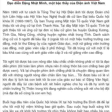
Đạo diễn Đặng Nhật Minh, một bậc thầy của Điện ảnh Việt Nam
Năm 1993 với tư cách là Tổng Thư ký Hội Điện ảnh tôi được Đoàn chủ
tịch Liên hiệp các Hội Văn học Nghệ thuật đề cử làm Đại biểu Quốc hội
khóa IX (1993-1997). Ủy ban Trung ương Mặt trận Tổ quốc Việt Nam giới
thiệu tôi về ứng cử tại tỉnh Thanh Hóa. Tại đây Mặt trận Tổ quốc Tỉnh lại
giới thiệu tôi về ứng cử tại đơn vị bầu cử gồm ba huyện Quảng Xương,
Tĩnh Gia, Nông Cống, những huyện nghèo nhất trong Tỉnh. Danh sách
ứng cử có 5 người để bầu lấy 3 (ngoài tôi có một hiệu trưởng trường cao
đẳng, một bí thư Đảng ủy của ngành Giáo dục, một nữ giảng viên trường
cao đẳng, một giáo viên cấp 3 phổ thông). Tôi đã trúng cử với một tỉ lệ
bầu khá cao cùng với anh giáo viên cấp 3 và nữ giảng viên cao đẳng.
Tôi nghĩ tôi được bà con nông dân bầu chắc chắn không phải vì tôi là đạo
diễn phim (tôi toàn làm phim nhựa nên ở nông thôn bà con chẳng bao giờ
được xem). Vả lại chuyện phim ảnh chẳng phải là chuyện đáng quan tâm
đối với những người nông dân chân lấm tay bùn... Tôi được bầu có lẽ vì
khi đọc lý lịch bà con biết tôi là con của giáo sư bác sĩ Đặng Văn Ngữ,
người đã đẩy lùi căn bệnh sốt rét hiểm nghèo cho họ và đã hy sinh tại
chiến trường Trị Thiên trong khi đang nghiên cứu chống sốt rét cho bộ đội
(mà đại đa số cũng là con em họ).
Buổi họp đầu tiên của Quốc hội khóa IX tại hội trường Ba Đình đã để lại
cho tôi một kỷ niệm không bao giờ quên. Sau cuộc họp buổi sáng khi
vừa lên xe rời khỏi hội trường tôi nhìn thấy không biết bao nhiêu bà con