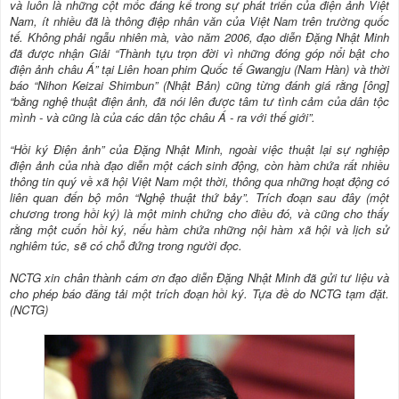
và luôn là những cột mốc đáng kể trong sự phát triển của điện ảnh Việt
Nam, ít nhiều đã là thông điệp nhân văn của Việt Nam trên trường quốc
tế. Không phải ngẫu nhiên mà, vào năm 2006, đạo diễn Đặng Nhật Minh
đã được nhận Giải “Thành tựu trọn đời vì những đóng góp nổi bật cho
điện ảnh châu Á” tại Liên hoan phim Quốc tế Gwangju (Nam Hàn) và thời
báo “Nihon Keizai Shimbun” (Nhật Bản) cũng từng đánh giá rằng [ông]
“bằng nghệ thuật điện ảnh, đã nói lên được tâm tư tình cảm của dân tộc
mình - và cũng là của các dân tộc châu Á - ra với thế giới”.
“Hồi ký Điện ảnh” của Đặng Nhật Minh, ngoài việc thuật lại sự nghiệp
điện ảnh của nhà đạo diễn một cách sinh động, còn hàm chứa rất nhiều
thông tin quý về xã hội Việt Nam một thời, thông qua những hoạt động có
liên quan đến bộ môn “Nghệ thuật thứ bảy”. Trích đoạn sau đây (một
chương trong hồi ký) là một minh chứng cho điều đó, và cũng cho thấy
rằng một cuốn hồi ký, nếu hàm chứa những nội hàm xã hội và lịch sử
nghiêm túc, sẽ có chỗ đứng trong người đọc.
NCTG xin chân thành cám ơn đạo diễn Đặng Nhật Minh đã gửi tư liệu và
cho phép báo đăng tải một trích đoạn hồi ký. Tựa đề do NCTG tạm đặt.
(NCTG)