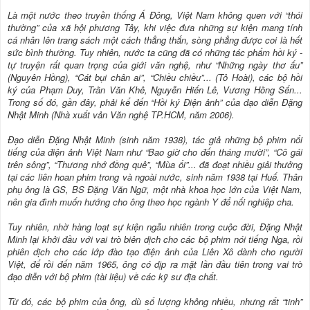
Là một nước theo truyền thống Á Đông, Việt Nam không quen với “thói
thường” của xã hội phương Tây, khi việc đưa những sự kiện mang tính
cá nhân lên trang sách một cách thẳng thắn, sòng phẳng được coi là hết
sức bình thường. Tuy nhiên, nước ta cũng đã có những tác phẩm hồi ký -
tự truyện rất quan trọng của giới văn nghệ, như “Những ngày thơ ấu”
(Nguyên Hồng), “Cát bụi chân ai”, “Chiều chiều”... (Tô Hoài), các bộ hồi
ký của Phạm Duy, Trần Văn Khê, Nguyễn Hiến Lê, Vương Hồng Sến...
Trong số đó, gần đây, phải kể đến “Hồi ký Điện ảnh” của đạo diễn Đặng
Nhật Minh (Nhà xuất vản Văn nghệ TP.HCM, năm 2006).
Đạo diễn Đặng Nhật Minh (sinh năm 1938), tác giả những bộ phim nổi
tiếng của điện ảnh Việt Nam như “Bao giờ cho đến tháng mười”, “Cô gái
trên sông”, “Thương nhớ đồng quê”, “Mùa ổi”... đã đoạt nhiều giải thưởng
tại các liên hoan phim trong và ngoài nước, sinh năm 1938 tại Huế. Thân
phụ ông là GS, BS Đặng Văn Ngữ, một nhà khoa học lớn của Việt Nam,
nên gia đình muốn hướng cho ông theo học ngành Y để nối nghiệp cha.
Tuy nhiên, nhờ hàng loạt sự kiện ngẫu nhiên trong cuộc đời, Đặng Nhật
Minh lại khởi đầu với vai trò biên dịch cho các bộ phim nói tiếng Nga, rồi
phiên dịch cho các lớp đào tạo điện ảnh của Liên Xô dành cho người
Việt, để rồi đến năm 1965, ông có dịp ra mặt lần đầu tiên trong vai trò
đạo diễn với bộ phim (tài liệu) về các kỹ sư địa chất.
Từ đó, các bộ phim của ông, dù số lượng không nhiều, nhưng rất “tinh”