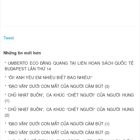
Tweet
Những tin mới hơn
UMBERTO ECO ĐĂNG QUANG TẠI LIÊN HOAN SÁCH QUỐC TẾ
BUDAPEST LẦN THỨ 14
“ÔI! ANH YÊU EM NHIỀU BIẾT BAO NHIÊU!”
“ĐẠO VĂN” DƯỚI CON MẮT CỦA NGƯỜI CẦM BÚT (3)
CHỦ NHẬT BUỒN”, CA KHÚC “CHẾT NGƯỜI” CỦA NGƯỜI HUNG
(1)
CHỦ NHẬT BUỒN”, CA KHÚC “CHẾT NGƯỜI” CỦA NGƯỜI HUNG
(2)
“ĐẠO VĂN” DƯỚI CON MẮT CỦA NGƯỜI CẦM BÚT (1)
“ĐẠO VĂN” DƯỚI CON MẮT CỦA NGƯỜI CẦM BÚT (2)