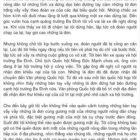
nông dân từ những tỉnh xa đứng dọc bên đường tay cầm những tờ đơn
trắng vẫy vẫy theo đoàn xe của các đại biểu quốc hội. Những chiếc xe
hòm kính nối đuôi nhau lặng lẽ lướt qua không một xe nào dừng lại. Đến
góc vườn hoa cạnh quảng trường Ba Đình tôi vỗ vai lái xe đề nghị dừng
xe. Khi vừa thấy xe tôi đi chậm lại rồi dừng hản, lập tức cả đoàn người
chạy ùa lại, tay giơ cao những lá đơn.
Nhưng không chờ tôi kịp bước xuống xe, đoàn người đã bị công an cản
lại. Lúc đó tôi hiểu ngay rằng nếu tôi tiến về phái họ dù chỉ vài bước thôi,
lập tức sẽ xẩy ra những cuộc giằng co xô xát. Tôi bèn lên xe quay về hội
trường Ba Đình. Chủ tịch Quốc hội Nông Đức Mạnh chưa về, ông còn
đang ở lại hội trường hội ý công việc. Tôi gặp ông đề nghị cử người ra
nhận đơn khiếu nại của bà con. Những lá đơn đó đã được nhận để
chuyển đến Văn phòng Quốc hội. Từ đó về sau mỗi lần quốc hội họp tôi
không nhìn thấy những bàn tay vẫy những lá đơn đứng hai bên đường
cạnh hội trường Ba Đình nữa. Văn phòng Quốc hội đã bố trí một địa điểm
để nhận đơn thư khiếu nại của cử tri tại một phố nhỏ cách xa hội trường.
Cho đến bây giờ tôi vẫn không thể nào quên cảnh tượng những bàn tay
vẫy vẫy những lá đơn cùng gương mặt của những người nông dân chạy
về phía tôi, đặc biệt gương mặt của một bà cụ chạy trước đám đông.
Suốt đời tôi không thể nào quên được gương mặt ấy. Tôi cũng không bao
giờ có thể quên được ánh mắt của những người nông dân trong những lần
tiếp xúc ở địa phương, nhìn thẳng vào chúng tôi, những người mà họ cho
là đại diện cho họ ở một cơ quan quyền lực cao nhất. Những ánh mắt