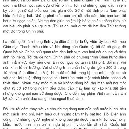
các nhà khoa học, các cựu chiến binh... Tôi nhớ những ngày đầu nhiệm
kỳ có một nữ đại biểu còn trẻ, giám đốc Sở ở một tỉnh phía Nam phát
biểu rất hăng hái. Những phát biểu của chị rất sắc sảo, táo bạo làm tôi
hết sức ngạc nhiên. Nhưng đến giữa nhiệm kỳ bỗng nhiên không thấy nữ
đại biểu đó phát biểu gì nữa. Thì ra chị mới được đề bạt làm Thứ trưởng
một Bộ trong Chính phủ.
Là một người làm trong lĩnh vực điện ảnh lại là Ủy viên Ủy ban Văn hóa
Giáo dục Thanh thiếu niên và Nhi đồng của Quốc hội tôi đã cố gắng để
Quốc hội và Chính phủ quan tâm đến lĩnh vực văn hoá nói chung và điện
ảnh nói riêng. Tôi đã đề nghị Chính phủ có chương trình Chấn hưng điện
ảnh nhằm vực dậy nền điện ảnh có nguy cơ tan rã khi phải đối mặt với
nền kinh tế thị trường. Với chương trình chấn hưng đó (gồm 200 tỉ trong
10 năm) lẽ ra điện ảnh Việt Nam đã có thể trang bị cho mình một cơ sở
vật chất kỹ thuật đàng hoàng nếu biết tính toán một cách khôn ngoan và
thiết thực. Nhiều máy móc mua về không đồng bộ, tản mạn mỗi nơi một
chút (3 cơ sở trong ngành đều được cấp máy làm kỹ xảo khá đắt tiền
nhưng không nơi nào sử dụng được. Cho đến nay phim Việt nam cần làm
kỹ xảo vẫn phải đưa sang nước ngoài thuê làm).
Đôi khi tôi cảm thấy xót xa cho những đồng tiền của nhà nước bị chi tiêu
một cách lãng phí, kém hiệu quả nhưng cảm thấy bất lực. Hội Điện ảnh
cũng như những người nghệ sĩ không bao giờ được tham khảo hoặc hỏi ý
kiến. Trước tình hình phim nhựa bị phim video lấn át, nhân Quốc hội