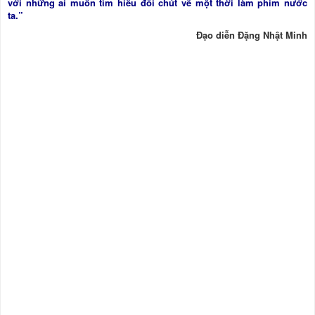
với những ai muốn tìm hiểu đôi chút về một thời làm phim nước
ta.”
Đạo diễn Đặng Nhật Minh