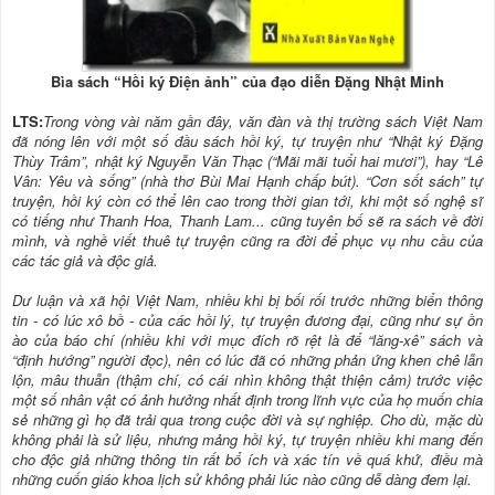
Bìa sách “Hồi ký Điện ảnh” của đạo diễn Đặng Nhật Minh
LTS:
Trong vòng vài năm gần đây, văn đàn và thị trường sách Việt Nam
đã nóng lên với một số đầu sách hồi ký, tự truyện như “Nhật ký Đặng
Thùy Trâm”, nhật ký Nguyễn Văn Thạc (“Mãi mãi tuổi hai mươi”), hay “Lê
Vân: Yêu và sống” (nhà thơ Bùi Mai Hạnh chấp bút). “Cơn sốt sách” tự
truyện, hồi ký còn có thể lên cao trong thời gian tới, khi một số nghệ sĩ
có tiếng như Thanh Hoa, Thanh Lam... cũng tuyên bố sẽ ra sách về đời
mình, và nghề viết thuê tự truyện cũng ra đời để phục vụ nhu cầu của
các tác giả và độc giả.
Dư luận và xã hội Việt Nam, nhiều khi bị bối rối trước những biển thông
tin - có lúc xô bồ - của các hồi lý, tự truyện đương đại, cũng như sự ồn
ào của báo chí (nhiều khi với mục đích rõ rệt là để “lăng-xê” sách và
“định hướng” người đọc), nên có lúc đã có những phản ứng khen chê lẫn
lộn, mâu thuẫn (thậm chí, có cái nhìn không thật thiện cảm) trước việc
một số nhân vật có ảnh hưởng nhất định trong lĩnh vực của họ muốn chia
sẻ những gì họ đã trải qua trong cuộc đời và sự nghiệp. Cho dù, mặc dù
không phải là sử liệu, nhưng mảng hồi ký, tự truyện nhiều khi mang đến
cho độc giả những thông tin rất bổ ích và xác tín về quá khứ, điều mà
những cuốn giáo khoa lịch sử không phải lúc nào cũng dễ dàng đem lại.