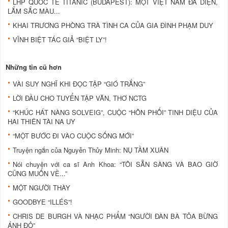
LHP QUỐC TẾ TITANIC (BUDAPEST): MỘT VIỆT NAM ĐA DIỆN,
LẮM SẮC MÀU...
KHAI TRƯƠNG PHÒNG TRÀ TÌNH CA CỦA GIA ĐÌNH PHẠM DUY
VĨNH BIỆT TÁC GIẢ “BIỆT LY”!
Những tin cũ hơn
VÀI SUY NGHĨ KHI ĐỌC TẬP “GIÓ TRẮNG”
LỜI ĐẦU CHO TUYỂN TẬP VĂN, THƠ NCTG
“KHÚC HÁT NÀNG SOLVEIG”, CUỘC “HÔN PHỐI” TINH DIỆU CỦA
HAI THIÊN TÀI NA UY
“MỘT BƯỚC ĐI VÀO CUỘC SỐNG MỚI”
Truyện ngắn của Nguyễn Thủy Minh: NỤ TẦM XUÂN
Nói chuyện với ca sĩ Anh Khoa: “TÔI SẴN SÀNG VÀ BAO GIỜ
CŨNG MUỐN VỀ...”
MỘT NGƯỜI THÀY
GOODBYE “ILLÉS”!
CHRIS DE BURGH VÀ NHẠC PHẨM “NGƯỜI ĐÀN BÀ TỎA BỪNG
ÁNH ĐỎ”