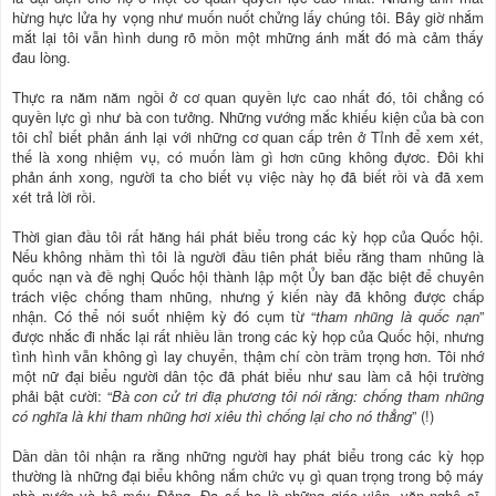
hừng hực lửa hy vọng như muốn nuốt chửng lấy chúng tôi. Bây giờ nhắm
mắt lại tôi vẫn hình dung rõ mồn một mhững ánh mắt đó mà cảm thấy
đau lòng.
Thực ra năm năm ngồi ở cơ quan quyền lực cao nhất đó, tôi chẳng có
quyền lực gì như bà con tưởng. Những vướng mắc khiếu kiện của bà con
tôi chỉ biết phản ánh lại với những cơ quan cấp trên ở Tỉnh để xem xét,
thế là xong nhiệm vụ, có muốn làm gì hơn cũng không đựơc. Đôi khi
phản ánh xong, người ta cho biết vụ việc này họ đã biết rồi và đã xem
xét trả lời rồi.
Thời gian đầu tôi rất hăng hái phát biểu trong các kỳ họp của Quốc hội.
Nếu không nhầm thì tôi là người đầu tiên phát biểu rằng tham nhũng là
quốc nạn và đề nghị Quốc hội thành lập một Ủy ban đặc biệt để chuyên
trách việc chống tham nhũng, nhưng ý kiến này đã không được chấp
nhận. Có thể nói suốt nhiệm kỳ đó cụm từ “
tham nhũng là quốc nạn
”
được nhắc đi nhắc lại rất nhiều lần trong các kỳ họp của Quốc hội, nhưng
tình hình vẫn không gì lay chuyển, thậm chí còn trầm trọng hơn. Tôi nhớ
một nữ đại biểu người dân tộc đã phát biểu như sau làm cả hội trường
phải bật cười: “
Bà con cử tri điạ phương tôi nói rằng: chống tham nhũng
có nghĩa là khi tham nhũng hơi xiêu thì chống lại cho nó thẳng
” (!)
Dần dần tôi nhận ra rằng những người hay phát biểu trong các kỳ họp
thường là những đại biểu không nắm chức vụ gì quan trọng trong bộ máy
nhà nước và bộ máy Đảng. Đa số họ là những giáo viên, văn nghệ sĩ,