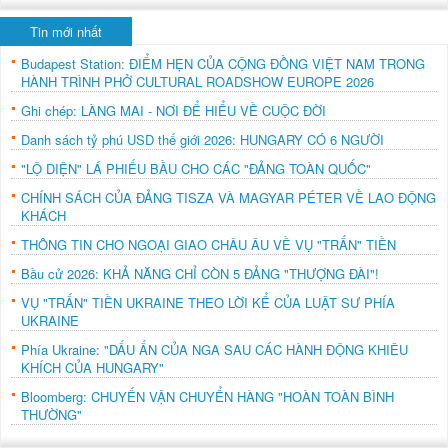
Tin mới nhất
Budapest Station: ĐIỂM HẸN CỦA CỘNG ĐỒNG VIỆT NAM TRONG
HÀNH TRÌNH PHỞ CULTURAL ROADSHOW EUROPE 2026
Ghi chép: LÀNG MAI - NƠI ĐỂ HIỂU VỀ CUỘC ĐỜI
Danh sách tỷ phú USD thế giới 2026: HUNGARY CÓ 6 NGƯỜI
"LỘ DIỆN" LÁ PHIẾU BẦU CHO CÁC "ĐẢNG TOÀN QUỐC"
CHÍNH SÁCH CỦA ĐẢNG TISZA VÀ MAGYAR PÉTER VỀ LAO ĐỘNG
KHÁCH
THÔNG TIN CHO NGOẠI GIAO CHÂU ÂU VỀ VỤ "TRẤN" TIỀN
Bầu cử 2026: KHẢ NĂNG CHỈ CÒN 5 ĐẢNG "THƯỢNG ĐÀI"!
VỤ "TRẤN" TIỀN UKRAINE THEO LỜI KỂ CỦA LUẬT SƯ PHÍA
UKRAINE
Phía Ukraine: "DẤU ẤN CỦA NGA SAU CÁC HÀNH ĐỘNG KHIÊU
KHÍCH CỦA HUNGARY"
Bloomberg: CHUYẾN VẬN CHUYỂN HÀNG "HOÀN TOÀN BÌNH
THƯỜNG"