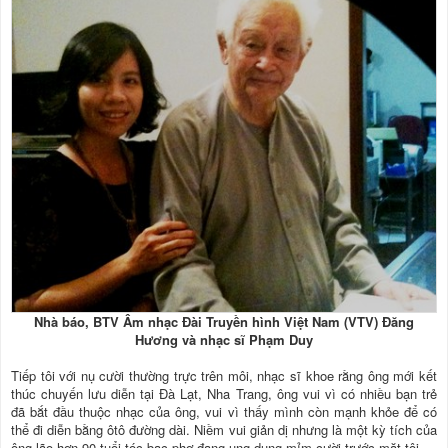
Nhà báo, BTV Âm nhạc Đài Truyền hình Việt Nam (VTV) Đăng
Hương và nhạc sĩ Phạm Duy
Tiếp tôi với nụ cười thường trực trên môi, nhạc sĩ khoe rằng ông mới kết
thúc chuyến lưu diễn tại Đà Lạt, Nha Trang, ông vui vì có nhiều bạn trẻ
đã bắt đầu thuộc nhạc của ông, vui vì thấy mình còn mạnh khỏe để có
thể đi diễn bằng ôtô đường dài. Niềm vui giản dị nhưng là một kỳ tích của
ông lão hơn 90 tuổi tóc bạc phơ đang ung dung mỉm cười trước mặt tôi.