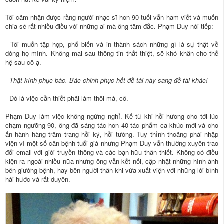
Tôi cảm nhận được rằng người nhạc sĩ hơn 90 tuổi vẫn ham viết và muốn
chia sẻ rất nhiều điều với những ai mà ông tâm đắc. Phạm Duy nói tiếp:
- Tôi muốn tập hợp, phổ biến và in thành sách những gì là sự thật về
dòng họ mình. Không mai sau thông tin thất thiệt, sẽ khó khăn cho thế
hệ sau cô ạ.
- Thật kính phục bác. Bác chinh phục hết đề tài này sang đề tài khác!
- Đó là việc cần thiết phải làm thôi mà, cô.
Phạm Duy làm việc không ngừng nghỉ. Kể từ khi hồi hương cho tới lúc
chạm ngưỡng 90, ông đã sáng tác hơn 40 tác phẩm ca khúc mới và cho
ấn hành hàng trăm trang hồi ký, hồi tưởng. Tuy thỉnh thoảng phải nhập
viện vì một số căn bệnh tuổi già nhưng Phạm Duy vẫn thường xuyên trao
đổi email với giới truyền thông và các bạn hữu thân thiết. Không có điều
kiện ra ngoài nhiều nữa nhưng ông vẫn kết nối, cập nhật những hình ảnh
bên giường bệnh, hay bên người thân khi vừa xuất viện với những lời bình
hài hước và rất duyên.