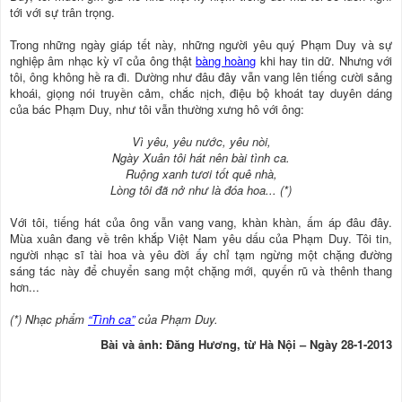
tới với sự trân trọng.
Trong những ngày giáp tết này, những người yêu quý Phạm Duy và sự
nghiệp âm nhạc kỳ vĩ của ông thật
bàng hoàng
khi hay tin dữ. Nhưng với
tôi, ông không hề ra đi. Dường như đâu đây vẫn vang lên tiếng cười sảng
khoái, giọng nói truyền cảm, chắc nịch, điệu bộ khoát tay duyên dáng
của bác Phạm Duy, như tôi vẫn thường xưng hô với ông:
Vì yêu, yêu nước, yêu nòi,
Ngày Xuân tôi hát nên bài tình ca.
Ruộng xanh tươi tốt quê nhà,
Lòng tôi đã nở như là đóa hoa... (*)
Với tôi, tiếng hát của ông vẫn vang vang, khàn khàn, ấm áp đâu đây.
Mùa xuân đang về trên khắp Việt Nam yêu dấu của Phạm Duy. Tôi tin,
người nhạc sĩ tài hoa và yêu đời ấy chỉ tạm ngừng một chặng đường
sáng tác này để chuyển sang một chặng mới, quyến rũ và thênh thang
hơn...
(*) Nhạc phẩm
“Tình ca”
của Phạm Duy.
Bài và ảnh: Đăng Hương, từ Hà Nội – Ngày 28-1-2013