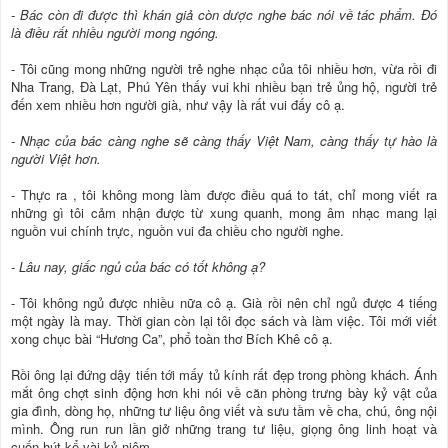
- Bác còn đi được thì khán giả còn dược nghe bác nói về tác phẩm. Đó
là điều rất nhiều người mong ngóng.
- Tôi cũng mong những người trẻ nghe nhạc của tôi nhiều hơn, vừa rồi đi
Nha Trang, Đà Lạt, Phú Yên thấy vui khi nhiều bạn trẻ ủng hộ, người trẻ
đến xem nhiều hơn người già, như vậy là rất vui đấy cô ạ.
- Nhạc của bác càng nghe sẽ càng thấy Việt Nam, càng thấy tự hào là
người Việt hơn.
- Thực ra , tôi không mong làm được điều quá to tát, chỉ mong viết ra
những gì tôi cảm nhận được từ xung quanh, mong âm nhạc mang lại
nguồn vui chính trực, nguồn vui đa chiều cho người nghe.
- Lâu nay, giấc ngủ của bác có tốt không ạ?
- Tôi không ngủ được nhiều nữa cô ạ. Già rồi nên chỉ ngủ được 4 tiếng
một ngày là may. Thời gian còn lại tôi đọc sách và làm việc. Tôi mới viết
xong chục bài “Hương Ca”, phổ toàn thơ Bích Khê cô ạ.
Rồi ông lại đứng dậy tiến tới mấy tủ kính rất đẹp trong phòng khách. Ánh
mắt ông chợt sinh động hơn khi nói về căn phòng trưng bày kỷ vật của
gia đình, dòng họ, những tư liệu ông viết và sưu tầm về cha, chú, ông nội
mình. Ông run run lần giở những trang tư liệu, giọng ông linh hoạt và
cuốn hút kể vài kỷ niệm.