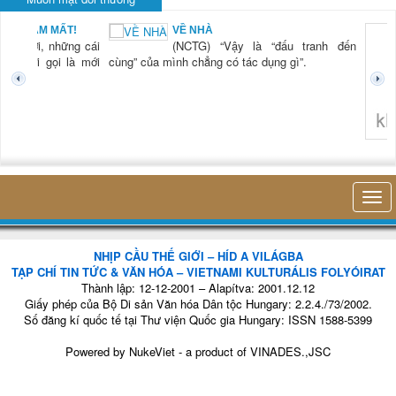
KHI RỬA BÁT CHỈ
ậy là “đấu tranh đến
LÀ... RỬA BÁT
(NCTG) “Lần đầu
 tác dụng gì”.
tiên tôi thấy hơi
thở của mình, sự
hiện diện của mình
trong cái công việc
nhỏ bé đó mà
k
không nghĩ tới bất kỳ điều gì khác. Thật là vi...
k
c
NHỊP CẦU THẾ GIỚI – HÍD A VILÁGBA
TẠP CHÍ TIN TỨC & VĂN HÓA – VIETNAMI KULTURÁLIS FOLYÓIRAT
Thành lập: 12-12-2001 – Alapítva: 2001.12.12
Giấy phép của Bộ Di sản Văn hóa Dân tộc Hungary: 2.2.4./73/2002.
Số đăng kí quốc tế tại Thư viện Quốc gia Hungary: ISSN 1588-5399
Powered by
NukeViet
- a product of
VINADES.,JSC