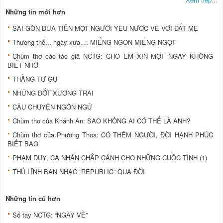
Những tin mới hơn
SÀI GÒN ĐƯA TIỄN MỘT NGƯỜI YÊU NƯỚC VỀ VỚI ĐẤT MẸ
Thương thế... ngày xưa...: MIẾNG NGON MIẾNG NGỌT
Chùm thơ các tác giả NCTG: CHO EM XIN MỘT NGÀY KHÔNG
BIẾT NHỚ
THẰNG TƯ GÙ
NHỮNG ĐỐT XƯƠNG TRAI
CÂU CHUYỆN NGÔN NGỮ
Chùm thơ của Khánh An: SAO KHÔNG AI CÓ THỂ LÀ ANH?
Chùm thơ của Phương Thoa: CÓ THÊM NGƯỜI, ĐỜI HẠNH PHÚC
BIẾT BAO
PHẠM DUY, CA NHÂN CHẮP CÁNH CHO NHỮNG CUỘC TÌNH (1)
THỦ LĨNH BAN NHẠC “REPUBLIC” QUA ĐỜI
Những tin cũ hơn
Sổ tay NCTG: “NGÀY VỀ”