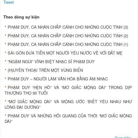
Tweet
Theo dòng sự kiện
PHẠM DUY, CA NHÂN CHẮP CÁNH CHO NHỮNG CUỘC TÌNH (3)
PHẠM DUY, CA NHÂN CHẮP CÁNH CHO NHỮNG CUỘC TÌNH (2)
PHẠM DUY, CA NHÂN CHẮP CÁNH CHO NHỮNG CUỘC TÌNH (1)
SÀI GÒN ĐƯA TIỄN MỘT NGƯỜI YÊU NƯỚC VỀ VỚI ĐẤT MẸ
“NGẬM NGÙI” VĨNH BIỆT NHẠC SĨ PHẠM DUY
(H)UYỀN THOẠI TRÊN MỘT VÙNG BIỂN
PHẠM DUY – NGƯỜI LÀM VĂN HÓA BẰNG ÂM NHẠC
PHẠM DUY “HẸN HÒ” VÀ “MƠ GIẤC MỘNG DÀI” TRONG DỊP
THƯỢNG THỌ 90 TUỔI
“MƠ GIẤC MỘNG DÀI” VÀ MỘNG ƯỚC “BIẾT YÊU NHAU NHƯ
LÒNG ĐẠI DƯƠNG”
PHẠM DUY VÀ NHỮNG HỒI QUANG CỦA THỜI “MƠ GIẤC MỘNG
DÀI”
Xem tiếp...