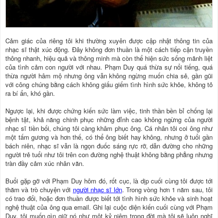
Cảm giác của riêng tôi khi thường xuyên được cập nhật thông tin của
nhạc sĩ thật xúc động. Đây không đơn thuần là một cách tiếp cận truyền
thông nhanh, hiệu quả và thông minh mà còn thể hiện sức sống mãnh liệt
của tình cảm con người với nhau. Phạm Duy quá thừa sự nổi tiếng, quá
thừa người hâm mộ nhưng ông vẫn không ngừng muốn chia sẻ, gần gũi
với công chúng bằng cách không giấu giếm tình hình sức khỏe, không tỏ
ra bí ẩn, khó gần.
Ngược lại, khi được chứng kiến sức làm việc, tinh thần bền bỉ chống lại
bệnh tật, khả năng chinh phục những đỉnh cao không ngừng của người
nhạc sĩ tiền bối, chúng tôi càng khâm phục ông. Cá nhân tôi coi ông như
một tấm gương và hơn thế, có thể ông biết hay không, nhưng ở tuổi gần
bách niên, nhạc sĩ vẫn là ngọn đuốc sáng rực rỡ, dẫn đường cho những
người trẻ tuổi như tôi trên con đường nghệ thuật không bằng phẳng nhưng
tràn đầy cảm xúc nhân văn.
Buổi gặp gỡ với Phạm Duy hôm đó, rốt cục, là dịp cuối cùng tôi được tới
thăm và trò chuyện với
người nhạc sĩ lớn
. Trong vòng hơn 1 năm sau, tôi
có trao đổi, hoặc đơn thuần được biết tới tình hình sức khỏe và sinh hoạt
nghệ thuật của ông qua email. Ghi lại cuộc diện kiến cuối cùng với Phạm
Duy, tôi muốn gìn giữ nó như một kỷ niệm trong đời mà tôi sẽ luôn nghĩ