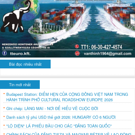
Bài đọc nhiều nhất
Tin mới nhất
Budapest Station: ĐIỂM HẸN CỦA CỘNG ĐỒNG VIỆT NAM TRONG
HÀNH TRÌNH PHỞ CULTURAL ROADSHOW EUROPE 2026
Ghi chép: LÀNG MAI - NƠI ĐỂ HIỂU VỀ CUỘC ĐỜI
Danh sách tỷ phú USD thế giới 2026: HUNGARY CÓ 6 NGƯỜI
"LỘ DIỆN" LÁ PHIẾU BẦU CHO CÁC "ĐẢNG TOÀN QUỐC"
CHÍNH SÁCH CỦA ĐẢNG TISZA VÀ MAGYAR PÉTER VỀ LAO ĐỘNG