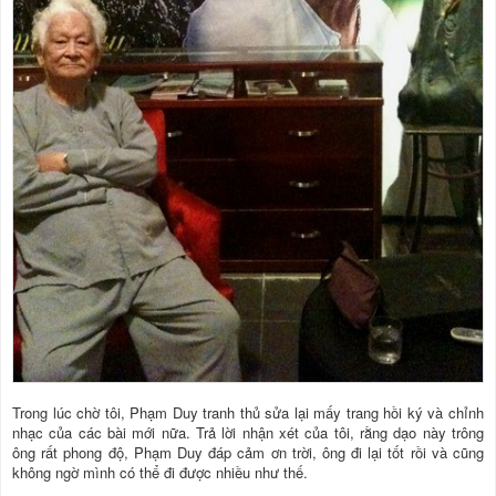
Trong lúc chờ tôi, Phạm Duy tranh thủ sửa lại mấy trang hồi ký và chỉnh
nhạc của các bài mới nữa. Trả lời nhận xét của tôi, rằng dạo này trông
ông rất phong độ, Phạm Duy đáp cảm ơn trời, ông đi lại tốt rồi và cũng
không ngờ mình có thể đi được nhiều như thế.