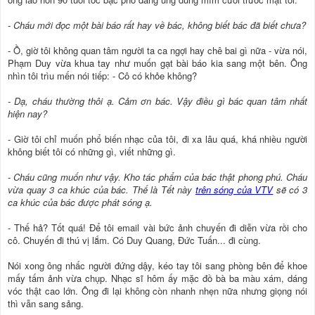
- Cháu mới đọc một bài báo rất hay về bác, không biết bác đã biết chưa?
- Ồ, giờ tôi không quan tâm người ta ca ngợi hay chê bai gì nữa - vừa nói,
Phạm Duy vừa khua tay như muốn gạt bài báo kia sang một bên. Ông
nhìn tôi trìu mến nói tiếp: - Cô có khỏe không?
- Dạ, cháu thường thôi ạ. Cảm ơn bác. Vậy điều gì bác quan tâm nhất
hiện nay?
- Giờ tôi chỉ muốn phổ biến nhạc của tôi, đi xa lâu quá, khá nhiều người
không biết tôi có những gì, viết những gì.
- Cháu cũng muốn như vậy. Kho tác phẩm của bác thật phong phú. Cháu
vừa quay 3 ca khúc của bác. Thế là Tết này
trên sóng của VTV
sẽ có 3
ca khúc của bác được phát sóng ạ.
- Thế hả? Tốt quá! Để tôi email vài bức ảnh chuyến đi diễn vừa rồi cho
cô. Chuyến đi thú vị lắm. Có Duy Quang, Đức Tuấn... đi cùng.
Nói xong ông nhấc người đứng dậy, kéo tay tôi sang phòng bên để khoe
mấy tấm ảnh vừa chụp. Nhạc sĩ hôm ấy mặc đồ bà ba màu xám, dáng
vóc thật cao lớn. Ông đi lại không còn nhanh nhẹn nữa nhưng giọng nói
thì vẫn sang sảng.