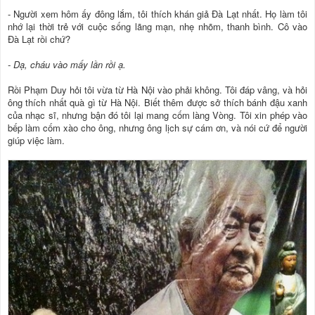
- Người xem hôm ấy đông lắm, tôi thích khán giả Đà Lạt nhất. Họ làm tôi
nhớ lại thời trẻ với cuộc sống lãng mạn, nhẹ nhõm, thanh bình. Cô vào
Đà Lạt rồi chứ?
- Dạ, cháu vào mấy lần rồi ạ.
Rồi Phạm Duy hỏi tôi vừa từ Hà Nội vào phải không. Tôi đáp vâng, và hỏi
ông thích nhất quà gì từ Hà Nội. Biết thêm được sở thích bánh đậu xanh
của nhạc sĩ, nhưng bận đó tôi lại mang cốm làng Vòng. Tôi xin phép vào
bếp làm cốm xào cho ông, nhưng ông lịch sự cám ơn, và nói cứ để người
giúp việc làm.