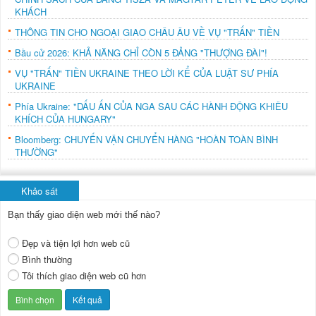
KHÁCH
THÔNG TIN CHO NGOẠI GIAO CHÂU ÂU VỀ VỤ "TRẤN" TIỀN
Bầu cử 2026: KHẢ NĂNG CHỈ CÒN 5 ĐẢNG "THƯỢNG ĐÀI"!
VỤ "TRẤN" TIỀN UKRAINE THEO LỜI KỂ CỦA LUẬT SƯ PHÍA
UKRAINE
Phía Ukraine: "DẤU ẤN CỦA NGA SAU CÁC HÀNH ĐỘNG KHIÊU
KHÍCH CỦA HUNGARY"
Bloomberg: CHUYẾN VẬN CHUYỂN HÀNG "HOÀN TOÀN BÌNH
THƯỜNG"
Khảo sát
Bạn thấy giao diện web mới thế nào?
Đẹp và tiện lợi hơn web cũ
Bình thường
Tôi thích giao diện web cũ hơn