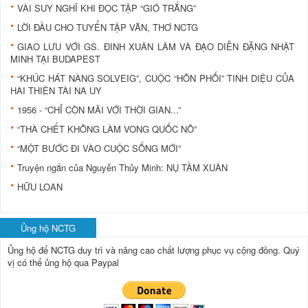
VÀI SUY NGHĨ KHI ĐỌC TẬP “GIÓ TRẮNG”
LỜI ĐẦU CHO TUYỂN TẬP VĂN, THƠ NCTG
GIAO LƯU VỚI GS. ĐINH XUÂN LÂM VÀ ĐẠO DIỄN ĐẶNG NHẬT
MINH TẠI BUDAPEST
“KHÚC HÁT NÀNG SOLVEIG”, CUỘC “HÔN PHỐI” TINH DIỆU CỦA
HAI THIÊN TÀI NA UY
1956 - “CHỈ CÒN MÃI VỚI THỜI GIAN...”
“THÀ CHẾT KHÔNG LÀM VONG QUỐC NÔ”
“MỘT BƯỚC ĐI VÀO CUỘC SỐNG MỚI”
Truyện ngắn của Nguyễn Thủy Minh: NỤ TẦM XUÂN
HỮU LOAN
Ủng hộ NCTG
Ủng hộ để NCTG duy trì và nâng cao chất lượng phục vụ cộng đồng.
Quý
vị có thể ủng hộ qua Paypal