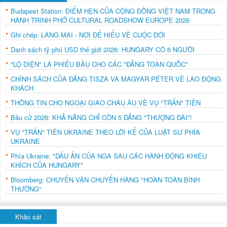
Budapest Station: ĐIỂM HẸN CỦA CỘNG ĐỒNG VIỆT NAM TRONG
HÀNH TRÌNH PHỞ CULTURAL ROADSHOW EUROPE 2026
Ghi chép: LÀNG MAI - NƠI ĐỂ HIỂU VỀ CUỘC ĐỜI
Danh sách tỷ phú USD thế giới 2026: HUNGARY CÓ 6 NGƯỜI
"LỘ DIỆN" LÁ PHIẾU BẦU CHO CÁC "ĐẢNG TOÀN QUỐC"
CHÍNH SÁCH CỦA ĐẢNG TISZA VÀ MAGYAR PÉTER VỀ LAO ĐỘNG
KHÁCH
THÔNG TIN CHO NGOẠI GIAO CHÂU ÂU VỀ VỤ "TRẤN" TIỀN
Bầu cử 2026: KHẢ NĂNG CHỈ CÒN 5 ĐẢNG "THƯỢNG ĐÀI"!
VỤ "TRẤN" TIỀN UKRAINE THEO LỜI KỂ CỦA LUẬT SƯ PHÍA
UKRAINE
Phía Ukraine: "DẤU ẤN CỦA NGA SAU CÁC HÀNH ĐỘNG KHIÊU
KHÍCH CỦA HUNGARY"
Bloomberg: CHUYẾN VẬN CHUYỂN HÀNG "HOÀN TOÀN BÌNH
THƯỜNG"
Khảo sát