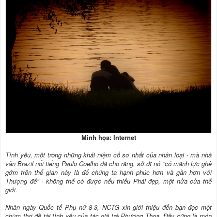
Minh họa: Internet
Tình yêu, một trong những khái niệm cổ sơ nhất của nhân loại - mà nhà
văn Brazil nổi tiếng Paulo Coelho đã cho rằng, sở dĩ nó “có mãnh lực ghê
gớm trên thế gian này là để chúng ta hạnh phúc hơn và gần hơn với
Thượng đế” - không thể có được nếu thiếu Phái đẹp, một nửa của thế
giới.
Nhân ngày Quốc tế Phụ nữ 8-3, NCTG xin giới thiệu đến bạn đọc một
chùm thơ đề tài tình yêu của tác giả trẻ Phương Thoa. Đây cũng là món