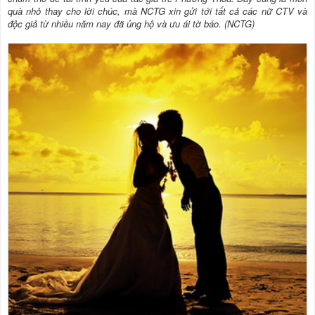
quà nhỏ thay cho lời chúc, mà NCTG xin gửi tới tất cả các nữ CTV và
độc giả từ nhiều năm nay đã ủng hộ và ưu ái tờ báo. (NCTG)