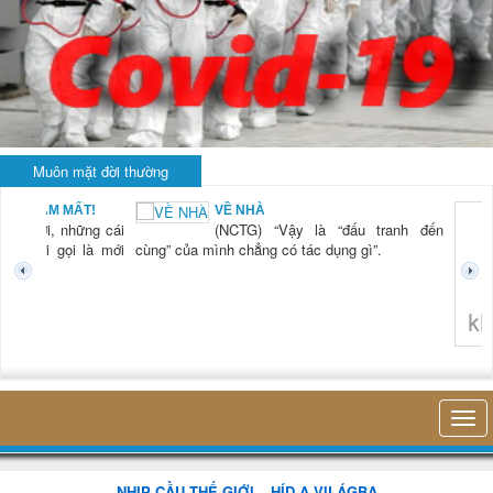
Muôn mặt đời thường
T!
VỀ NHÀ
ng cái
(NCTG) “Vậy là “đấu tranh đến
 là mới
cùng” của mình chẳng có tác dụng gì”.
không nghĩ tới bất k
NHỊP CẦU THẾ GIỚI – HÍD A VILÁGBA