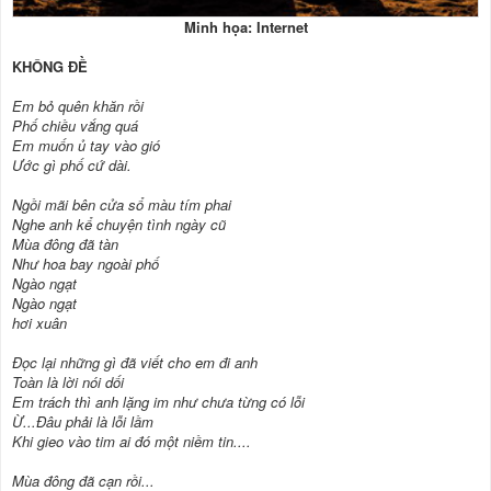
Minh họa: Internet
KHÔNG ĐỀ
Em bỏ quên khăn rồi
Phố chiều vắng quá
Em muốn ủ tay vào gió
Ước gì phố cứ dài.
Ngồi mãi bên cửa sổ màu tím phai
Nghe anh kể chuyện tình ngày cũ
Mùa đông đã tàn
Như hoa bay ngoài phố
Ngào ngạt
Ngào ngạt
hơi xuân
Đọc lại những gì đã viết cho em đi anh
Toàn là lời nói dối
Em trách thì anh lặng im như chưa từng có lỗi
Ừ...Đâu phải là lỗi lầm
Khi gieo vào tim ai đó một niềm tin....
Mùa đông đã cạn rồi...