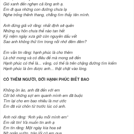
Gió xanh đến nghẹn cả lòng anh ạ.
Em đi qua những con đường chưa lạ
Nghe trống thênh thang, chẳng tìm thấy tên mình.
Anh đừng giả vờ rằng: nhất định sẽ quên
Những nụ hôn chưa thể nào tan hết
Kỷ niệm ngày xưa giờ còn nguyên dấu vết
Sao anh không thử tìm trong nỗi nhớ đêm đêm?
Em vẫn tin rằng: hạnh phúc là cho thêm
Là chờ mong và có điều để mà mong sẽ đến
Hạnh phúc có thể là... vâng, có thể là trên chặng đường tìm kiếm
Hạnh phúc là ôm được anh... thật chặt vào lòng.
CÓ THÊM NGƯỜI, ĐỜI HẠNH PHÚC BIẾT BAO
Không ồn ào, anh đã đến với em
Cởi bỏ những sợi em quanh mình em đã buộc
Tìm lại cho em bao nhiêu là mơ ước
Em đã vùi chôn từ trước lúc có anh.
Anh nói rằng: “Anh yêu mỗi mình em”
Em rất tin! Và muốn tin anh ạ
Em tin rằng: Một ngày kia hoa sẽ
Nở ngập vườn, tràn lối cũ em qua .