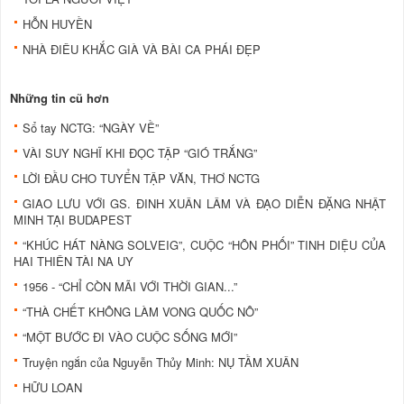
HỖN HUYỀN
NHÀ ĐIÊU KHẮC GIÀ VÀ BÀI CA PHÁI ĐẸP
Những tin cũ hơn
Sổ tay NCTG: “NGÀY VỀ”
VÀI SUY NGHĨ KHI ĐỌC TẬP “GIÓ TRẮNG”
LỜI ĐẦU CHO TUYỂN TẬP VĂN, THƠ NCTG
GIAO LƯU VỚI GS. ĐINH XUÂN LÂM VÀ ĐẠO DIỄN ĐẶNG NHẬT
MINH TẠI BUDAPEST
“KHÚC HÁT NÀNG SOLVEIG”, CUỘC “HÔN PHỐI” TINH DIỆU CỦA
HAI THIÊN TÀI NA UY
1956 - “CHỈ CÒN MÃI VỚI THỜI GIAN...”
“THÀ CHẾT KHÔNG LÀM VONG QUỐC NÔ”
“MỘT BƯỚC ĐI VÀO CUỘC SỐNG MỚI”
Truyện ngắn của Nguyễn Thủy Minh: NỤ TẦM XUÂN
HỮU LOAN