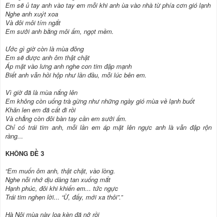
Em sẽ ủ tay anh vào tay em mỗi khi anh ùa vào nhà từ phía cơn gió lạnh
Nghe anh xuýt xoa
Và đôi môi tím ngắt
Em sưởi anh bằng môi ấm, ngọt mềm.
Ước gì giờ còn là mùa đông
Em sẽ được anh ôm thật chặt
Áp mặt vào lưng anh nghe con tim đập mạnh
Biết anh vẫn hồi hộp như lần đầu, mỗi lúc bên em.
Vì giờ đã là mùa nắng lên
Em không còn uống trà gừng như những ngày gió mùa về lạnh buốt
Khăn len em đã cất đi rồi
Và chẳng còn đôi bàn tay cần em sưởi ấm.
Chỉ có trái tim anh, mỗi lần em áp mặt lên ngực anh là vẫn đập rộn
ràng...
KHÔNG ĐỀ 3
“Em muốn ôm anh, thật chặt, vào lòng.
Nghe nỗi nhớ dịu dàng tan xuống mắt
Hạnh phúc, đôi khi khiến em... tức ngực
Trái tim nghẹn lời... “Ừ, đấy, mới xa thôi”.”
Hà Nội mùa này loa kèn đã nở rồi