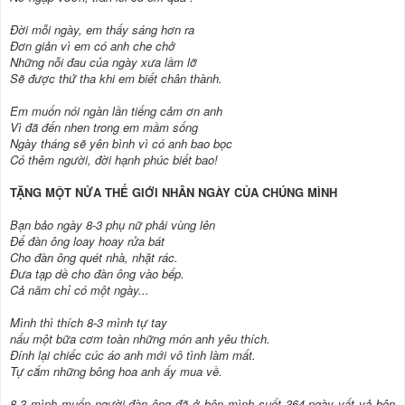
Đời mỗi ngày, em thấy sáng hơn ra
Đơn giản vì em có anh che chở
Những nỗi đau của ngày xưa lầm lỡ
Sẽ được thứ tha khi em biết chân thành.
Em muốn nói ngàn lần tiếng cảm ơn anh
Vì đã đến nhen trong em mầm sống
Ngày tháng sẽ yên bình vì có anh bao bọc
Có thêm người, đời hạnh phúc biết bao!
TẶNG MỘT NỬA THẾ GIỚI NHÂN NGÀY CỦA CHÚNG MÌNH
Bạn bảo ngày 8-3 phụ nữ phải vùng lên
Để đàn ông loay hoay rửa bát
Cho đàn ông quét nhà, nhặt rác.
Đưa tạp dề cho đàn ông vào bếp.
Cả năm chỉ có một ngày...
Mình thì thích 8-3 mình tự tay
nấu một bữa cơm toàn những món anh yêu thích.
Đính lại chiếc cúc áo anh mới vô tình làm mất.
Tự cắm những bông hoa anh ấy mua về.
8-3 mình muốn người đàn ông đã ở bên mình suốt 364 ngày vất vả bộn