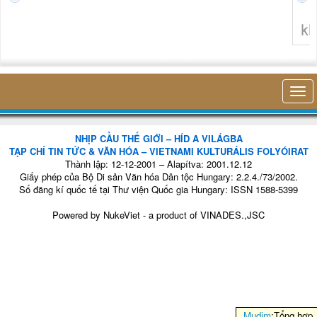
thở 
hiện 
trong
nhỏ
không nghĩ tới bất kỳ điều gì khác. 
NHỊP CẦU THẾ GIỚI – HÍD A VILÁGBA
TẠP CHÍ TIN TỨC & VĂN HÓA – VIETNAMI KULTURÁLIS FOLYÓIRAT
Thành lập: 12-12-2001 – Alapítva: 2001.12.12
Giấy phép của Bộ Di sản Văn hóa Dân tộc Hungary: 2.2.4./73/2002.
Số đăng kí quốc tế tại Thư viện Quốc gia Hungary: ISSN 1588-5399
Powered by
NukeViet
- a product of
VINADES.,JSC
Mudim
:Tổng hợp