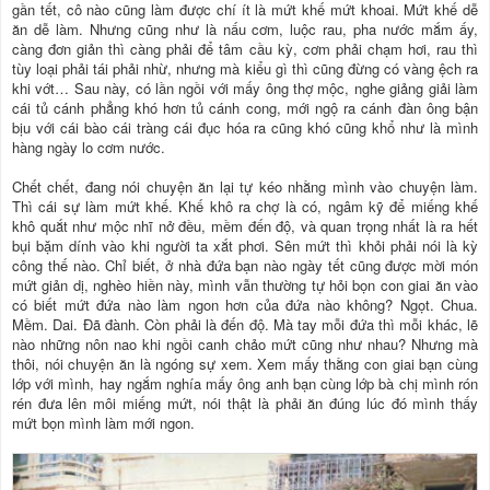
gần tết, cô nào cũng làm được chí ít là mứt khế mứt khoai. Mứt khế dễ
ăn dễ làm. Nhưng cũng như là nấu cơm, luộc rau, pha nước mắm ấy,
càng đơn giản thì càng phải để tâm cầu kỳ, cơm phải chạm hơi, rau thì
tùy loại phải tái phải nhừ, nhưng mà kiểu gì thì cũng đừng có vàng ệch ra
khi vớt… Sau này, có lần ngồi với mấy ông thợ mộc, nghe giảng giải làm
cái tủ cánh phẳng khó hơn tủ cánh cong, mới ngộ ra cánh đàn ông bận
bịu với cái bào cái tràng cái đục hóa ra cũng khó cũng khổ như là mình
hàng ngày lo cơm nước.
Chết chết, đang nói chuyện ăn lại tự kéo nhằng mình vào chuyện làm.
Thì cái sự làm mứt khế. Khế khô ra chợ là có, ngâm kỹ để miếng khế
khô quắt như mộc nhĩ nở đều, mềm đến độ, và quan trọng nhất là ra hết
bụi bặm dính vào khi người ta xắt phơi. Sên mứt thì khỏi phải nói là kỳ
công thế nào. Chỉ biết, ở nhà đứa bạn nào ngày tết cũng được mời món
mứt giản dị, nghèo hiền này, mình vẫn thường tự hỏi bọn con giai ăn vào
có biết mứt đứa nào làm ngon hơn của đứa nào không? Ngọt. Chua.
Mềm. Dai. Đã đành. Còn phải là đến độ. Mà tay mỗi đứa thì mỗi khác, lẽ
nào những nôn nao khi ngồi canh chảo mứt cũng như nhau? Nhưng mà
thôi, nói chuyện ăn là ngóng sự xem. Xem mấy thằng con giai bạn cùng
lớp với mình, hay ngắm nghía mấy ông anh bạn cùng lớp bà chị mình rón
rén đưa lên môi miếng mứt, nói thật là phải ăn đúng lúc đó mình thấy
mứt bọn mình làm mới ngon.