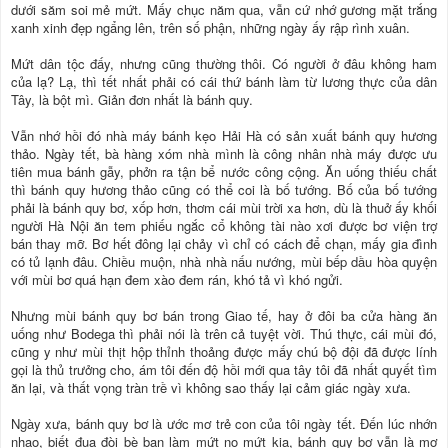
dưới săm soi mẻ mứt. Mấy chục năm qua, vẫn cứ nhớ gương mặt trắng
xanh xinh đẹp ngẩng lên, trên số phận, những ngày ấy rập rình xuân.
Mứt dân tộc đấy, nhưng cũng thường thôi. Có người ở đâu không ham
của lạ? Lạ, thì tết nhất phải có cái thứ bánh làm từ lương thực của dân
Tây, là bột mì. Giản đơn nhất là bánh quy.
Vẫn nhớ hồi đó nhà máy bánh kẹo Hải Hà có sản xuất bánh quy hương
thảo. Ngày tết, bà hàng xóm nhà mình là công nhân nhà máy được ưu
tiên mua bánh gẫy, phởn ra tận bể nước công cộng. Ăn uống thiếu chất
thì bánh quy hương thảo cũng có thể coi là bố tướng. Bố của bố tướng
phải là bánh quy bơ, xốp hơn, thơm cái mùi trời xa hơn, dù là thuở ấy khối
người Hà Nội ăn tem phiếu ngắc cổ không tài nào xơi được bơ viện trợ
bán thay mỡ. Bơ hết đông lại chảy vì chỉ có cách để chạn, mấy gia đình
có tủ lạnh đâu. Chiều muộn, nhà nhà nấu nướng, mùi bếp dầu hòa quyện
với mùi bơ quá hạn đem xào đem rán, khó tả vì khó ngửi.
Nhưng mùi bánh quy bơ bán trong Giao tế, hay ở đôi ba cửa hàng ăn
uống như Bodega thì phải nói là trên cả tuyệt vời. Thú thực, cái mùi đó,
cũng y như mùi thịt hộp thỉnh thoảng được mấy chú bộ đội đã được lính
gọi là thủ trưởng cho, ám tôi đến độ hồi mới qua tây tôi đã nhất quyết tìm
ăn lại, và thất vọng tràn trề vì không sao thấy lại cảm giác ngày xưa.
Ngày xưa, bánh quy bơ là ước mơ trẻ con của tôi ngày tết. Đến lúc nhớn
nhao, biết đua đòi bè bạn làm mứt nọ mứt kia, bánh quy bơ vẫn là mơ