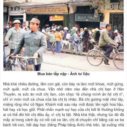
Mua bán tấp nập - Ảnh tư liệu
Nhà khá nhiều đường, lắm con gái, còn bày ra làm mứt khoai, mứt gừng,
mứt quất, mứt cà chua. Vẫn nhớ năm nào đến nhà chị bạn ở Hàn
Thuyên, ra sức ăn mứt chị làm, còn chọc “
là chúng mình ăn hộ chị tí
”,
chỉ vì món mứt cà chua của bà chị bị nhão. Bà chị gương mặt như tây,
miệng rộng như cô Ngọc Khánh mãi sau này mới được lên ngôi hoa hậu,
hát hay và học giỏi. Phải nhấn mạnh sự học của chị bởi lẽ thường không
ai có thể đòi hỏi chị điều ấy, vì chị bị liệt. Nhà khá thật, nhưng lúc đó đã
mấy ai trong cảnh ấy có nổi cái xe lăn, chị di chuyển chỉ bằng cái xe ba
bánh trẻ con, hết dạy học (tiếng Pháp tiếng Anh) nhà trên, lại xuống nhà