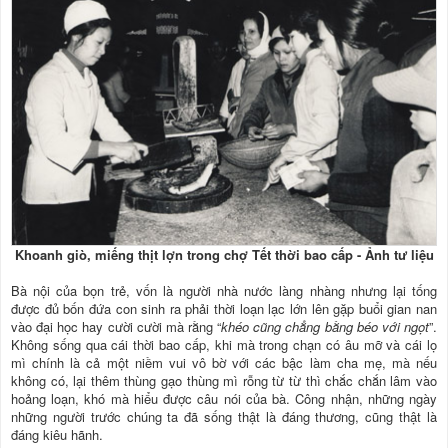
Khoanh giò, miếng thịt lợn trong chợ Tết thời bao cấp - Ảnh tư liệu
Bà nội của bọn trẻ, vốn là người nhà nước làng nhàng nhưng lại tống
được đủ bốn đứa con sinh ra phải thời loạn lạc lớn lên gặp buổi gian nan
vào đại học hay cười cười mà rằng “
khéo cũng chẳng bằng béo với ngọt
”.
Không sống qua cái thời bao cấp, khi mà trong chạn có âu mỡ và cái lọ
mì chính là cả một niềm vui vô bờ với các bậc làm cha mẹ, mà nếu
không có, lại thêm thùng gạo thùng mì rỗng từ từ thì chắc chắn lâm vào
hoảng loạn, khó mà hiểu được câu nói của bà. Công nhận, những ngày
những người trước chúng ta đã sống thật là đáng thương, cũng thật là
đáng kiêu hãnh.