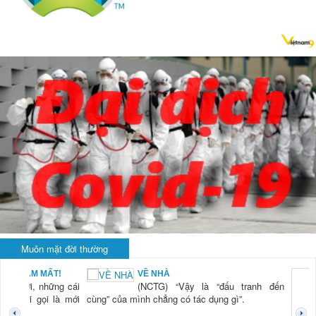
Muôn mặt đời thường
VỀ NHÀ
KHI 
(NCTG) “Vậy là “đấu tranh đến
LÀ...
(NCT
ủa mình chẳng có tác dụng gì”.
tiên 