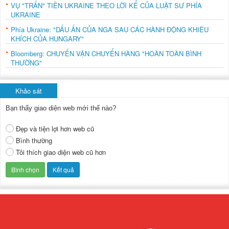
VỤ "TRẤN" TIỀN UKRAINE THEO LỜI KỂ CỦA LUẬT SƯ PHÍA
UKRAINE
Phía Ukraine: "DẤU ẤN CỦA NGA SAU CÁC HÀNH ĐỘNG KHIÊU
KHÍCH CỦA HUNGARY"
Bloomberg: CHUYẾN VẬN CHUYỂN HÀNG "HOÀN TOÀN BÌNH
THƯỜNG"
Khảo sát
Bạn thấy giao diện web mới thế nào?
Đẹp và tiện lợi hơn web cũ
Bình thường
Tôi thích giao diện web cũ hơn