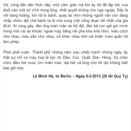
Và, cũng dần dần thức dậy, một cảm giác mà khi ấy tôi đã lập tức xua
đuổi vào một xó xỉnh trong lòng, nhất quyết không cho ngọ nguậy. Đấy là
nỗi bàng hoàng, khi rời lò bánh, quay lại nhìn những người vẫn còn đang
nhấp nhổm đợi chờ bánh ra lò cho xong một công đoạn tết nhất của gia
đình. Ai cũng gầy, đàn ông toàn mặc áo bộ đội, đàn bà con gái gói mình
trong mỗi cái áo khoác ngoài may bằng vải pha kha khá nilon, kiểu cách
như nhau, màu sắc như nhau, cố khác nhau nhờ cái khăn voan quấn hờ
làm phép.
Phơi phới xuân. Thành phố những năm sau chiến tranh những ngày ấy
thật sự chỉ có màu hoa là rực rỡ. Đào. Cúc. Quất. Dơn. Hồng. Và chân
chim đẫm hơi mưa, tím miên man, dại hết cả lòng cho tới tận không biết
bao giờ nữa.
Lê Minh Hà, từ Berlin – Ngày 6-2-2013 (26 tết Quý Tỵ)