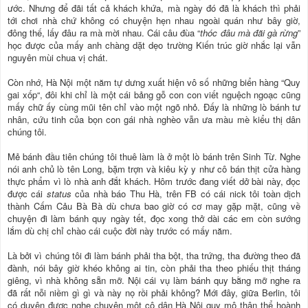
ước. Nhưng để đãi tất cả khách khứa, mà ngày đó đã là khách thì phải
tới chơi nhà chứ không có chuyện hẹn nhau ngoài quán như bây giờ,
đông thế, lấy đâu ra mà mời nhau. Cái câu đùa “
thóc đâu mà đãi gà rừng
”
học được của mấy anh chàng dặt dẹo trường Kiến trúc giờ nhắc lại vẫn
nguyên mùi chua vị chát.
Còn nhớ, Hà Nội một năm tự dưng xuất hiện vô số những biển hàng “Quy
gai xốp“, đôi khi chỉ là một cái bảng gỗ con con viết nguệch ngoạc cũng
mấy chữ ấy cùng mũi tên chỉ vào một ngõ nhỏ. Đấy là những lò bánh tư
nhân, cứu tinh của bọn con gái nhà nghèo vẫn ưa màu mè kiểu thị dân
chúng tôi.
Mẻ bánh đầu tiên chúng tôi thuê làm là ở một lò bánh trên Sinh Từ. Nghe
nói anh chủ lò tên Long, bặm trợn và kiêu kỳ y như cô bán thịt cửa hàng
thực phẩm vì lò nhà anh đắt khách. Hôm trước đang viết dở bài này, đọc
được cái
status
của nhà báo Thu Hà, trên FB có cái nick tôi toàn dịch
thành Cấm Cảu Bà Bà dù chưa bao giờ có cơ may gặp mặt, cũng về
chuyện đi làm bánh quy ngày tết, đọc xong thở dài các em còn sướng
lắm dù chị chỉ chào cái cuộc đời này trước có mấy năm.
Là bởi vì chúng tôi đi làm bánh phải tha bột, tha trứng, tha đường theo đã
đành, nói bây giờ khéo không ai tin, còn phải tha theo phiếu thịt tháng
giêng, vì nhà không sẵn mỡ. Nội cái vụ làm bánh quy bằng mỡ nghe ra
đã rất nỗi niềm gì gì và này nọ rồi phải không? Mới đây, giữa Berlin, tôi
có duyên được nghe chuyện một cô dân Hà Nội quy mô thân thể hoành