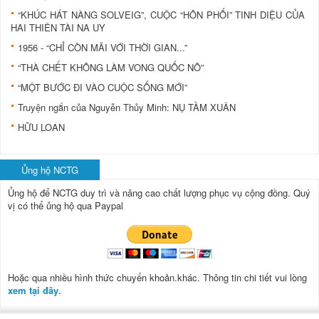
“KHÚC HÁT NÀNG SOLVEIG”, CUỘC “HÔN PHỐI” TINH DIỆU CỦA
HAI THIÊN TÀI NA UY
1956 - “CHỈ CÒN MÃI VỚI THỜI GIAN...”
“THÀ CHẾT KHÔNG LÀM VONG QUỐC NÔ”
“MỘT BƯỚC ĐI VÀO CUỘC SỐNG MỚI”
Truyện ngắn của Nguyễn Thủy Minh: NỤ TẦM XUÂN
HỮU LOAN
Ủng hộ NCTG
Ủng hộ để NCTG duy trì và nâng cao chất lượng phục vụ cộng đồng.
Quý
vị có thể ủng hộ qua Paypal
Hoặc qua nhiều hình thức chuyển khoản.khác. Thông tin chi tiết vui lòng
xem tại đây
.