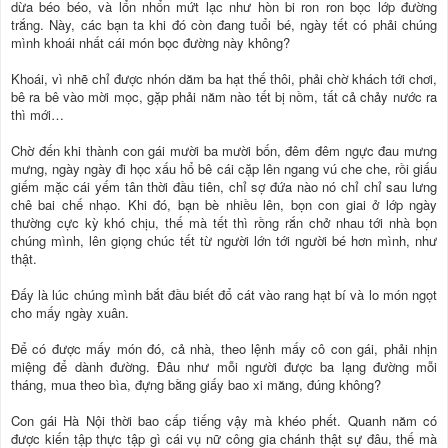
dừa béo béo, và lổn nhổn mứt lạc như hòn bi ron ron bọc lớp đường
trắng. Này, các bạn ta khi đó còn đang tuổi bé, ngày tết có phải chúng
mình khoái nhất cái món bọc đường này không?
Khoái, vì nhẽ chỉ được nhón dăm ba hạt thế thôi, phải chờ khách tới chơi,
bê ra bê vào mời mọc, gặp phải năm nào tết bị nồm, tất cả chảy nước ra
thì mới…
Chờ đến khi thành con gái mười ba mười bốn, đêm đêm ngực đau mưng
mưng, ngày ngày đi học xấu hổ bê cái cặp lên ngang vú che che, rồi giấu
giếm mặc cái yếm tân thời đầu tiên, chỉ sợ đứa nào nó chỉ chỉ sau lưng
chê bai chế nhạo. Khi đó, bạn bè nhiều lên, bọn con giai ở lớp ngày
thường cực kỳ khó chịu, thế mà tết thì rồng rắn chở nhau tới nhà bọn
chúng mình, lên giọng chúc tết từ người lớn tới người bé hơn mình, như
thật.
Đấy là lúc chúng mình bắt đầu biết đổ cát vào rang hạt bí và lo món ngọt
cho mấy ngày xuân.
Để có được mấy món đó, cả nhà, theo lệnh mấy cô con gái, phải nhịn
miệng để dành đường. Đâu như mỗi người được ba lạng đường mỗi
tháng, mua theo bìa, đựng bằng giấy bao xi măng, đúng không?
Con gái Hà Nội thời bao cấp tiếng vậy mà khéo phết. Quanh năm có
được kiến tập thực tập gì cái vụ nữ công gia chánh thật sự đâu, thế mà