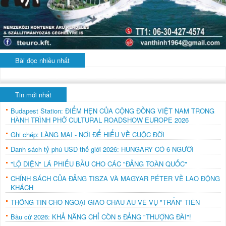
Bài đọc nhiều nhất
Tin mới nhất
Budapest Station: ĐIỂM HẸN CỦA CỘNG ĐỒNG VIỆT NAM TRONG
HÀNH TRÌNH PHỞ CULTURAL ROADSHOW EUROPE 2026
Ghi chép: LÀNG MAI - NƠI ĐỂ HIỂU VỀ CUỘC ĐỜI
Danh sách tỷ phú USD thế giới 2026: HUNGARY CÓ 6 NGƯỜI
"LỘ DIỆN" LÁ PHIẾU BẦU CHO CÁC "ĐẢNG TOÀN QUỐC"
CHÍNH SÁCH CỦA ĐẢNG TISZA VÀ MAGYAR PÉTER VỀ LAO ĐỘNG
KHÁCH
THÔNG TIN CHO NGOẠI GIAO CHÂU ÂU VỀ VỤ "TRẤN" TIỀN
Bầu cử 2026: KHẢ NĂNG CHỈ CÒN 5 ĐẢNG "THƯỢNG ĐÀI"!