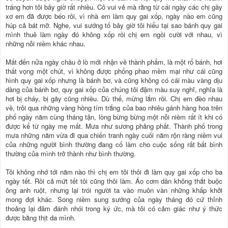
tráng hơn tôi bây giờ rất nhiều. Cô vui vẻ mà rằng từ cái ngày các chị gầy
xơ em đã được béo rồi, vì nhà em làm quy gai xốp, ngày nào em cũng
húp cả bát mỡ. Nghe, vui sướng tố bây giờ tôi hiểu tại sao bánh quy gai
mình thuê làm ngày đó không xốp rồi chị em ngồi cười với nhau, vì
những nỗi niềm khác nhau.
Mất đến nửa ngày chầu ở lò mới nhận về thành phẩm, là một rổ bánh, hơi
thất vọng một chút, vì không được phổng phao mềm mại như cái cũng
hình quy gai xốp nhưng là bánh bơ, và cũng không có cái màu vàng dịu
dàng của bánh bơ, quy gai xốp của chúng tôi đậm màu suy nghĩ, nghĩa là
hơi bị cháy, bị gãy cũng nhiều. Dù thế, mừng lắm rồi. Chị em đèo nhau
về, trôi qua những vàng hồng tím trắng của bao nhiêu gánh hàng hoa trên
phố ngày năm cùng tháng tận, lòng bừng bừng một nỗi niềm rất ít khi có
được kể từ ngày mẹ mất. Mưa như sương phảng phất. Thành phố trong
mưa những năm vừa đi qua chiến tranh ngày cuối năm rộn ràng niềm vui
của những người bình thường đang cố làm cho cuộc sống rất bất bình
thường của mình trở thành như bình thường.
Tôi không nhớ tới năm nào thì chị em tôi thôi đi làm quy gai xốp cho ba
ngày tết. Rồi cả mứt tết tôi cũng thôi làm. Áo cơm dần không thắt buộc
ông anh ruột, nhưng lại trói người ta vào muôn vàn những khấp khởi
mong đợi khác. Song niềm sung sướng của ngày tháng đó cứ thỉnh
thoảng lại đâm đánh nhói trong ký ức, mà tôi có cảm giác như ý thức
được bằng thịt da mình.