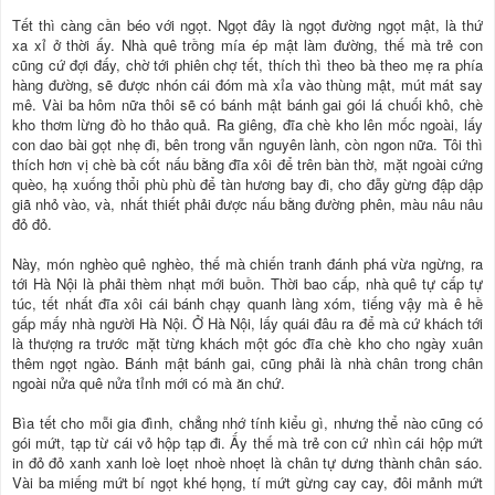
Tết thì càng cần béo với ngọt. Ngọt đây là ngọt đường ngọt mật, là thứ
xa xỉ ở thời ấy. Nhà quê trồng mía ép mật làm đường, thế mà trẻ con
cũng cứ đợi đấy, chờ tới phiên chợ tết, thích thì theo bà theo mẹ ra phía
hàng đường, sẽ được nhón cái đóm mà xỉa vào thùng mật, mút mát say
mê. Vài ba hôm nữa thôi sẽ có bánh mật bánh gai gói lá chuối khô, chè
kho thơm lừng đò ho thảo quả. Ra giêng, đĩa chè kho lên mốc ngoài, lấy
con dao bài gọt nhẹ đi, bên trong vẫn nguyên lành, còn ngon nữa. Tôi thì
thích hơn vị chè bà cốt nấu bằng đĩa xôi để trên bàn thờ, mặt ngoài cứng
quèo, hạ xuống thổi phù phù để tàn hương bay đi, cho đẫy gừng đập dập
giã nhỏ vào, và, nhất thiết phải được nấu bằng đường phên, màu nâu nâu
đỏ đỏ.
Này, món nghèo quê nghèo, thế mà chiến tranh đánh phá vừa ngừng, ra
tới Hà Nội là phải thèm nhạt mới buồn. Thời bao cấp, nhà quê tự cấp tự
túc, tết nhất đĩa xôi cái bánh chạy quanh làng xóm, tiếng vậy mà ê hề
gấp mấy nhà người Hà Nội. Ở Hà Nội, lấy quái đâu ra để mà cứ khách tới
là thượng ra trước mặt từng khách một góc đĩa chè kho cho ngày xuân
thêm ngọt ngào. Bánh mật bánh gai, cũng phải là nhà chân trong chân
ngoài nửa quê nửa tỉnh mới có mà ăn chứ.
Bìa tết cho mỗi gia đình, chẳng nhớ tính kiểu gì, nhưng thể nào cũng có
gói mứt, tạp từ cái vỏ hộp tạp đi. Ấy thế mà trẻ con cứ nhìn cái hộp mứt
in đỏ đỏ xanh xanh loè loẹt nhoè nhoẹt là chân tự dưng thành chân sáo.
Vài ba miếng mứt bí ngọt khé họng, tí mứt gừng cay cay, đôi mảnh mứt