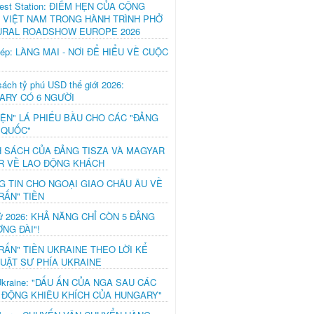
est Station: ĐIỂM HẸN CỦA CỘNG
 VIỆT NAM TRONG HÀNH TRÌNH PHỞ
URAL ROADSHOW EUROPE 2026
hép: LÀNG MAI - NƠI ĐỂ HIỂU VỀ CUỘC
ách tỷ phú USD thế giới 2026:
ARY CÓ 6 NGƯỜI
IỆN" LÁ PHIẾU BẦU CHO CÁC "ĐẢNG
 QUỐC"
H SÁCH CỦA ĐẢNG TISZA VÀ MAGYAR
R VỀ LAO ĐỘNG KHÁCH
G TIN CHO NGOẠI GIAO CHÂU ÂU VỀ
RẤN" TIỀN
ử 2026: KHẢ NĂNG CHỈ CÒN 5 ĐẢNG
NG ĐÀI"!
RẤN" TIỀN UKRAINE THEO LỜI KỂ
LUẬT SƯ PHÍA UKRAINE
Ukraine: "DẤU ẤN CỦA NGA SAU CÁC
 ĐỘNG KHIÊU KHÍCH CỦA HUNGARY"