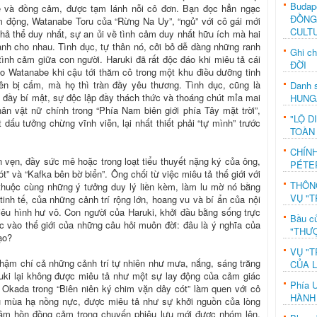
Budap
ẻ và đồng cảm, được tạm lánh nỗi cô đơn. Bạn đọc hẳn ngạc
ĐỒNG
m động, Watanabe Toru của “Rừng Na Uy”, “ngủ” với cô gái mới
CULT
khả thể duy nhất, sự an ủi về tình cảm duy nhất hữu ích mà hai
ành cho nhau. Tình dục, tự thân nó, cởi bỏ dễ dàng những ranh
Ghi c
 tình cảm giữa con người. Haruki đã rất độc đáo khi miêu tả cái
ĐỜI
o Watanabe khi cậu tới thăm cô trong một khu điều dưỡng tinh
iên bị cấm, mà họ thì tràn đầy yêu thương. Tình dục, cũng là
Danh s
n đầy bí mật, sự độc lập đầy thách thức và thoáng chút mỉa mai
HUNG
n vật nữ chính trong “Phía Nam biên giới phía Tây mặt trời”,
"LỘ D
dấu tưởng chừng vĩnh viễn, lại nhất thiết phải “tự mình” trước
TOÀN
CHÍN
n vẹn, đầy sức mê hoặc trong loạt tiểu thuyết nặng ký của ông,
PÉTE
ót” và “Kafka bên bờ biển”. Ông chối từ việc miêu tả thế giới với
THÔN
thuộc cùng những ý tưởng duy lý liền kèm, làm lu mờ nó bằng
VỤ "T
inh tế, của những cảnh trí rộng lớn, hoang vu và bí ẩn của nội
iêu hình hư vô. Con người của Haruki, khởi đầu bằng sống trực
Bầu c
 vào thế giới của những câu hỏi muôn đời: đâu là ý nghĩa của
"THƯỢ
ạo?
VỤ "T
hậm chí cả những cảnh trí tự nhiên như mưa, nắng, sáng trăng
CỦA 
ruki lại không được miêu tả như một sự lay động của cảm giác
Phía 
 Okada trong “Biên niên ký chim vặn dây cót” làm quen với cô
HÀNH
 mùa hạ nồng nực, được miêu tả như sự khởi nguồn của lòng
tâm hồn đồng cảm trong chuyến phiêu lưu mới được nhóm lên,