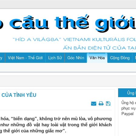
ry
Việt Nam - Thế Giới
Lịch Sử
Góc Nhìn
Văn Hóa
Cộng Đồng
Ủng
 CỦA TÌNH YÊU
Ủng hộ 
phục vụ
Paypal
 hóa, “biến dạng”, không trở nên mù lòa, vô phương
hư những đồ vật hay loài vật trong thế giới khách
g thế giới của những giấc mơ”.