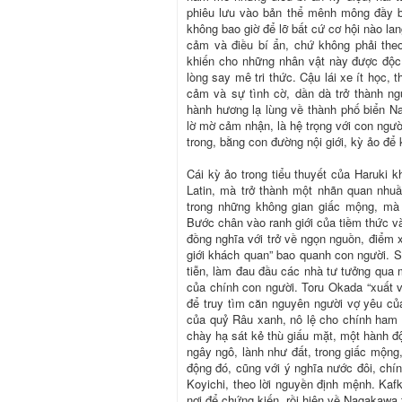
phiêu lưu vào bản thể mênh mông đầy bí
không bao giờ để lỡ bất cứ cơ hội nào lan
cảm và điều bí ẩn, chứ không phải the
khiến cho những nhân vật này được độc
lòng say mê tri thức. Cậu lái xe ít học, 
cảm và sự tình cờ, dần dà trở thành ng
hành hương lạ lùng về thành phố biển N
lờ mờ cảm nhận, là hệ trọng với con ngườ
trong, bằng con đường nội giới, kỳ ảo để
Cái kỳ ảo trong tiểu thuyết của Haruki
Latin, mà trở thành một nhãn quan nhuầ
trong những không gian giấc mộng, mà lý
Bước chân vào ranh giới của tiềm thức và
đồng nghĩa với trở về ngọn nguồn, điểm 
giới khách quan” bao quanh con người. Sự
tiễn, làm đau đầu các nhà tư tưởng qua mọ
của chính con người. Toru Okada “xuất v
để truy tìm căn nguyên người vợ yêu củ
của quỷ Râu xanh, nô lệ cho chính ham
chày hạ sát kẻ thù giấu mặt, một hành độ
ngây ngô, lành như đất, trong giấc mộng
động đó, cũng với ý nghĩa nước đôi, chín
Koyichi, theo lời nguyền định mệnh. Kaf
nơi để chứng kiến, rồi hiện về Nagakawa 