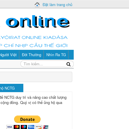
Đặt làm trang chủ
Người Việt
Đời Thường
Nhìn Ra TG
 hộ NCTG
để NCTG duy trì và nâng cao chất lượng
 cộng đồng.
Quý vị có thể ủng hộ qua