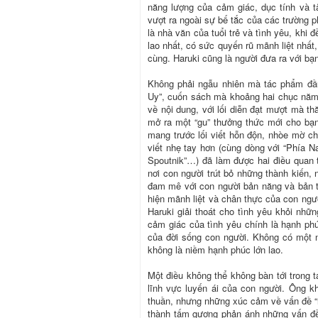
năng lượng của cảm giác, dục tính và tâ
vượt ra ngoài sự bế tắc của các trường p
là nhà văn của tuổi trẻ và tình yêu, khi 
lao nhất, có sức quyến rũ mãnh liệt nhất
cùng. Haruki cũng là người đưa ra với bạn 
Không phải ngẫu nhiên mà tác phẩm đầu
Uy”, cuốn sách mà khoảng hai chục năm
về nội dung, với lối diễn đạt mượt mà t
mở ra một “gu” thưởng thức mới cho bạn
mang trước lối viết hỗn độn, nhòe mờ ch
viết nhẹ tay hơn (cùng dòng với “Phía Na
Spoutnik”…) đã làm được hai điều quan t
nơi con người trút bỏ những thành kiến, 
đam mê với con người bản năng và bản t
hiện mãnh liệt và chân thực của con ngư
Haruki giải thoát cho tình yêu khỏi nhữn
cảm giác của tình yêu chính là hạnh phú
của đời sống con người. Không có một n
không là niềm hạnh phúc lớn lao.
Một điều không thể không bàn tới trong 
lĩnh vực luyến ái của con người. Ông kh
thuần, nhưng những xúc cảm về vấn đề “n
thành tấm gương phản ánh những vấn đề