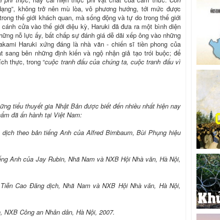
 dạng”, không trở nên mù lòa, vô phương hướng, tới mức được
trong thế giới khách quan, mà sống động và tự do trong thế giới
ánh cửa vào thế giới diệu kỳ, Haruki đã đưa ra một bình diện
những nỗ lực ấy, bất chấp sự đánh giá dễ dãi xếp ông vào những
akami Haruki xứng đáng là nhà văn - chiến sĩ tiền phong của
 sang bên những định kiến và ngộ nhận giả tạo trói buộc; để
ch thực, trong “
cuộc tranh đấu của chúng ta, cuộc tranh đấu vì
hững tiểu thuyết gia Nhật Bản được biết đến nhiều nhất hiện nay
hẩm đã ấn hành tại Việt Nam:
 dịch theo bản tiếng Anh của Alfred Birnbaum, Bùi Phụng hiệu
tiếng Anh của Jay Rubin, Nhã Nam và NXB Hội Nhà văn, Hà Nội,
ần Tiễn Cao Đăng dịch, Nhã Nam và NXB Hội Nhà văn, Hà Nội,
h, NXB Công an Nhân dân, Hà Nội, 2007.