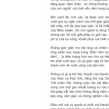
bằng quan niệm thiện - ác thông thường,
của con người: cái chết sẵn nằm trong sự 
Bên cạnh đó, tình yêu, lại được xem như
vượt qua sự ngăn cách của thời gian giữa
bất chấp mối đe dọa loạn luân, là lời kh
của Miss Saeki, khi con người ta dùng 
không cần tới một giải pháp cơ giới nào,
phi lý của sự sống, khuất phục cái chết v
Không gian giấc mơ trải rộng và chiếm ư
lửng phấn hoa vàng trong “Biên niên ký
biển”… là biểu tượng trọn vẹn cho sự ti
lớn phải vượt qua, và sự giác ngộ về tâ
thành cơm ăn nước uống của tâm hồn.
Không có gì lạ khi tiểu thuyết của Haruk
của
thiền
và thức tỉnh, tiếng hót của C
Thế chiến Hai, những cuộc tàn sát đẫm
trưng cho một góc khuất hoang vu của 
thủ pháp cắt dán (chứ không đồng hiện) 
báo ứng, cảm giác và chứng nghiệm của c
Điều mới mẻ và quyến rũ nhất mà Haruk
cảm hứng mãnh liệt và nhất quán về
cá