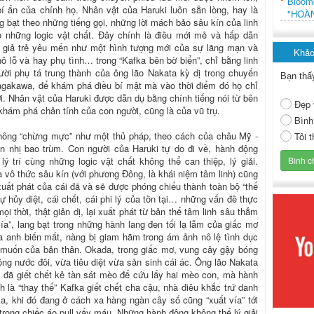
Bloo
 ẩn của chính họ. Nhân vật của Haruki luôn sẵn lòng, hay là
"HOÀ
g bạt theo những tiếng gọi, những lời mách bảo sâu kín của linh
o những logic vật chất. Đây chính là điều mới mẻ và hấp dẫn
 giả trẻ yêu mến như một hình tượng mới của sự lãng mạn và
Khảo
thô lỗ và hay phụ tình… trong “Kafka bên bờ biển”, chỉ bằng linh
ười phụ tá trung thành của ông lão Nakata kỳ dị trong chuyến
Bạn thấ
agakawa, để khám phá điều bí mật mà vào thời điểm đó họ chỉ
i. Nhân vật của Haruki được dẫn dụ bằng chính tiếng nói từ bên
Đẹp 
 khám phá chân tính của con người, cũng là của vũ trụ.
Bình
 không “chừng mực” như một thủ pháp, theo cách của châu Mỹ -
Tôi 
n nhị bao trùm. Con người của Haruki tự do đi về, hành động
 trí cùng những logic vật chất không thể can thiệp, lý giải.
 vô thức sâu kín (với phương Đông, là khái niệm tâm linh) cũng
xuất phát của cái đã và sẽ được phóng chiếu thành toàn bộ “thế
 hủy diệt, cái chết, cái phi lý của tồn tại… những vấn đề thực
i thời, thật giản dị, lại xuất phát từ bản thể tâm linh sâu thẳm
ía”, lang bạt trong những hành lang đen tối lạ lẫm của giấc mơ
a anh biến mất, nàng bị giam hãm trong ám ảnh nô lệ tình dục
 muốn của bản thân. Okada, trong giấc mơ, vung cây gậy bóng
ng nước đôi, vừa tiêu diệt vừa sản sinh cái ác. Ông lão Nakata
, đã giết chết kẻ tàn sát mèo để cứu lấy hai mèo con, mà hành
h là “thay thế” Kafka giết chết cha cậu, nhà điêu khắc trứ danh
ka, khi đó đang ở cách xa hàng ngàn cây số cũng “xuất vía” tới
trong chiếc áo pull vấy máu. Những hành động không thể lý giải