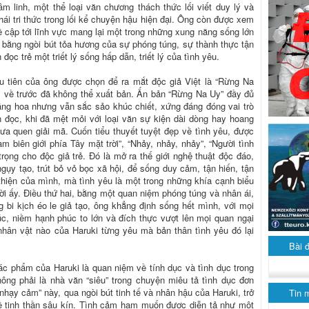
m linh, một thể loại văn chương thách thức lối viết duy lý và
hái tri thức trong lối kể chuyện hậu hiện đại. Ông còn được xem
đề cập tới lĩnh vực mang lại một trong những xung năng sống lớn
, bằng ngòi bút tỏa hương của sự phóng túng, sự thành thực tận
đọc trẻ một triết lý sống hấp dẫn, triết lý của tình yêu.
 tiên của ông được chọn để ra mắt độc giả Việt là “Rừng Na
 về trước đã không thể xuất bản. Ấn bản “Rừng Na Uy” đầy đủ
hăng hoa nhưng vẫn sắc sảo khúc chiết, xứng đáng đóng vai trò
 đọc, khi đã mệt mỏi với loại văn sự kiện dài dòng hay hoang
ưa quen giải mã. Cuốn tiểu thuyết tuyệt đẹp về tình yêu, được
m biên giới phía Tây mặt trời”, “Nhảy, nhảy, nhảy”, “Người tình
rọng cho độc giả trẻ. Đó là mở ra thế giới nghệ thuật độc đáo,
ngụy tạo, trút bỏ vỏ bọc xã hội, để sống duy cảm, tận hiến, tận
hiện của mình, mà tình yêu là một trong những khía cạnh biểu
ời ấy. Điều thứ hai, bằng một quan niệm phóng túng và nhân ái,
g bi kịch éo le giả tạo, ông khẳng định sống hết mình, với mọi
c, niềm hạnh phúc to lớn và đích thực vượt lên mọi quan ngại
hân vật nào của Haruki từng yêu mà bản thân tình yêu đó lại
Bài 
tác phẩm của Haruki là quan niệm về tính dục và tình dục trong
ông phải là nhà văn “siêu” trong chuyện miêu tả tình dục đơn
hạy cảm” này, qua ngòi bút tinh tế và nhân hậu của Haruki, trở
Tin 
 tinh thần sâu kín. Tình cảm ham muốn được diễn tả như một