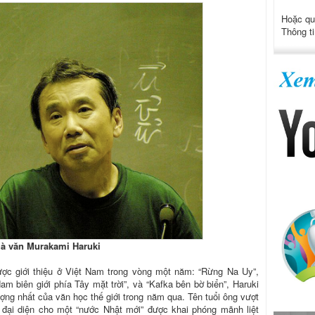
Hoặc qu
Thông ti
à văn Murakami Haruki
ược giới thiệu ở Việt Nam trong vòng một năm: “Rừng Na Uy”,
am biên giới phía Tây mặt trời”, và “Kafka bên bờ biển”, Haruki
ượng nhất của văn học thế giới trong năm qua. Tên tuổi ông vượt
, đại diện cho một “nước Nhật mới” được khai phóng mãnh liệt