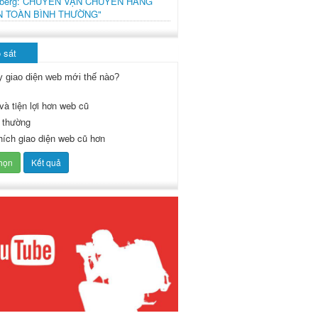
mberg: CHUYẾN VẬN CHUYỂN HÀNG
N TOÀN BÌNH THƯỜNG"
 sát
y giao diện web mới thế nào?
và tiện lợi hơn web cũ
 thường
thích giao diện web cũ hơn