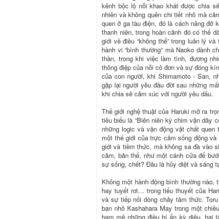
kênh bộc lộ nỗi khao khát được chia s
nhiên và không quên chi tiết nhỏ mà cả
quen ở ga tàu điện, đó là cách nâng đỡ 
thanh niên, trong hoàn cảnh đó có thể d
giới về điều “không thể” trong luân lý và
hành vi “bình thường” mà Naoko dành ch
thần, trong khi việc làm tình, đương nh
thông điệp của nỗi cô đơn và sự đóng kí
của con người, khi Shimamoto - San, nhâ
gặp lại người yêu đầu đời sau những mất 
khi chia sẻ cảm xúc với người yêu dấu.
Thế giới nghệ thuật của Haruki mở ra trọ
tiêu biểu là “Biên niên ký chim vặn dây c
những logic và vận động vật chất quen 
một thế giới của trực cảm sống động và t
giới và tiềm thức, mà không sa đà vào s
cảm, bản thể, như một cánh cửa để bước
sự sống, chết? Đâu là hủy diệt và sáng t
Không một hành động bình thường nào, t
hay tuyết rơi… trong tiểu thuyết của Ha
và sự tiếp nối dòng chảy tâm thức. Toru
bạn nhỏ Kashahara May trong một chiều
ham mê những điều bí ẩn kỳ diệu, hai 