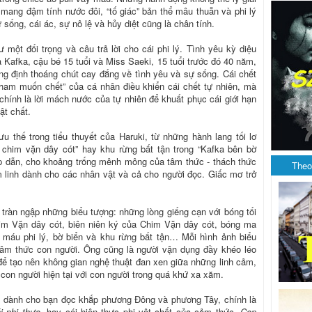
 mang đậm tính nước đôi, “tố giác” bản thể mâu thuẫn và phi lý
sống, cái ác, sự nô lệ và hủy diệt cũng là chân tính.
 một đối trọng và câu trả lời cho cái phi lý. Tình yêu kỳ diệu
 Kafka, cậu bé 15 tuổi và Miss Saeki, 15 tuổi trước đó 40 năm,
ẳng định thoáng chút cay đắng về tình yêu và sự sống. Cái chết
“ham muốn chết” của cá nhân điều khiển cái chết tự nhiên, mà
 chính là lời mách nước của tự nhiên để khuất phục cái giới hạn
ật chất.
u thế trong tiểu thuyết của Haruki, từ những hành lang tối lơ
 chim vặn dây cót” hay khu rừng bất tận trong “Kafka bên bờ
ếp dẫn, cho khoảng trống mênh mông của tâm thức - thách thức
Theo
m linh dành cho các nhân vật và cả cho người đọc. Giấc mơ trở
i tràn ngập những biểu tượng: những lòng giếng cạn với bóng tối
him Vặn dây cót, biên niên ký của Chim Vặn dây cót, bóng ma
 máu phi lý, bờ biển và khu rừng bất tận… Mỗi hình ảnh biểu
tâm thức con người. Ông cũng là người vận dụng đầy khéo léo
để tạo nên không gian nghệ thuật đan xen giữa những linh cảm,
on người hiện tại với con người trong quá khứ xa xăm.
i dành cho bạn đọc khắp phương Đông và phương Tây, chính là
i phi thực
, hay cái hiện thực phi vật chất của cảm thức.
Con