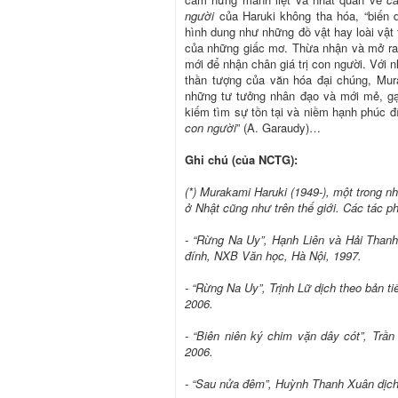
người
của Haruki không tha hóa, “biến
hình dung như những đồ vật hay loài vật 
của những giấc mơ. Thừa nhận và mở ra c
mới để nhận chân giá trị con người. Với 
thần tượng của văn hóa đại chúng, Mur
những tư tưởng nhân đạo và mới mẻ, gạt
kiếm tìm sự tồn tại và niềm hạnh phúc đí
con người
” (A. Garaudy)…
Ghi chú (của NCTG):
(*) Murakami Haruki (1949-), một trong n
ở Nhật cũng như trên thế giới. Các tác p
- “Rừng Na Uy”, Hạnh Liên và Hải Thanh
đính, NXB Văn học, Hà Nội, 1997.
- “Rừng Na Uy”, Trịnh Lữ dịch theo bản 
2006.
- “Biên niên ký chim vặn dây cót”, Tr
2006.
- “Sau nửa đêm”, Huỳnh Thanh Xuân dịc