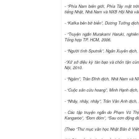
- “Phía Nam biên giới, Phía Tây mặt trờ
tiếng Nhật, Nhã Nam và NXB Hội Nhà văn
- “Kafka bên bờ biển”, Dương Tường dịc
- “Truyện ngắn Murakami Haruki, nghiên
Tổng hợp TP. HCM, 2006.
- “Người tình Sputnik”, Ngân Xuyên dịc
-“Xứ sở diệu kỳ tàn bạo và chốn tận cù
Nội, 2010.
- “Ngầm”, Trần Đĩnh dịch, Nhã Nam và N
- “Cuộc săn cừu hoang”, Minh Hạnh dịch
- “Nhảy, nhảy, nhảy”, Trần Vân Anh dịch
- Các tập truyện ngắn do Phạm Vũ Th
Kangaroo”, “Đom đóm”, “Sau cơn động đất
(Theo “Thư mục văn học Nhật Bản ở Việt