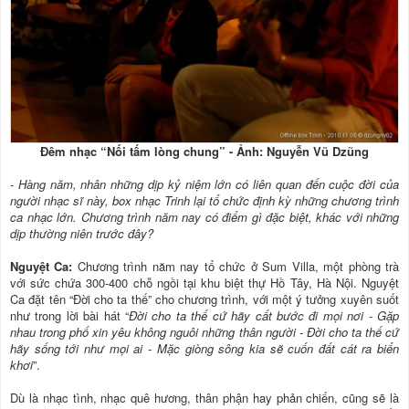
Ðêm nhạc “Nối tấm lòng chung” - Ảnh: Nguyễn Vũ Dzũng
- Hàng năm, nhân những dịp kỷ niệm lớn có liên quan đến cuộc đời của
người nhạc sĩ này, box nhạc Trinh lại tổ chức định kỳ những chương trình
ca nhạc lớn. Chương trình năm nay có điểm gì đặc biệt, khác với những
dịp thường niên trước đây?
Nguyệt Ca:
Chương trình năm nay tổ chức ở Sum Villa, một phòng trà
với sức chứa 300-400 chỗ ngồi tại khu biệt thự Hồ Tây, Hà Nội. Nguyệt
Ca đặt tên “Đời cho ta thế” cho chương trình, với một ý tưởng xuyên suốt
như trong lời bài hát “
Đời cho ta thế cứ hãy cất bước đi mọi nơi - Gặp
nhau trong phố xin yêu không nguôi những thân người - Đời cho ta thế cứ
hãy sống tới như mọi ai - Mặc giòng sông kia sẽ cuốn đất cát ra biển
khơi
”.
Dù là nhạc tình, nhạc quê hương, thân phận hay phản chiến, cũng sẽ là