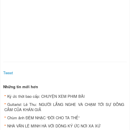
Tweet
Những tin mới hơn
Ký ức thời bao cấp: CHUYỆN XEM PHIM BÃI
Guitarist Lê Thu: NGƯỜI LẮNG NGHE VÀ CHẠM TỚI SỰ ÐỒNG
CẢM CỦA KHÁN GIẢ
Chùm ảnh ÐÊM NHẠC “ÐỜI CHO TA THẾ”
NHÀ VĂN LÊ MINH HÀ VỚI DÒNG KÝ ỨC NƠI XA XỨ