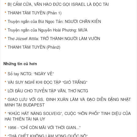
BỊ CẤM CỬA, VĂN HÀO ÐỨC GỌI ISRAEL LÀ ÐỘC TÀI
THANH TÂM TUYỀN (Phần 1)
Truyện ngắn của Bùi Ngọc Tấn: NGƯỜI CHĂN KIẾN
Truyện ngắn của Nguyễn Hoài Phương: MƯA
Thơ József Attila: TRỞ THÀNH NGƯỜI LÀM VƯỜN
THANH TÂM TUYỀN (Phần2)
Những tin cũ hơn
Sổ tay NCTG: “NGÀY VỀ”
VÀI SUY NGHĨ KHI ĐỌC TẬP “GIÓ TRẮNG”
LỜI ĐẦU CHO TUYỂN TẬP VĂN, THƠ NCTG
GIAO LƯU VỚI GS. ĐINH XUÂN LÂM VÀ ĐẠO DIỄN ĐẶNG NHẬT
MINH TẠI BUDAPEST
“KHÚC HÁT NÀNG SOLVEIG”, CUỘC “HÔN PHỐI” TINH DIỆU CỦA
HAI THIÊN TÀI NA UY
1956 - “CHỈ CÒN MÃI VỚI THỜI GIAN...”
“THÀ CHẾT KHÔNG LÀM VONG QUỐC NÔ”