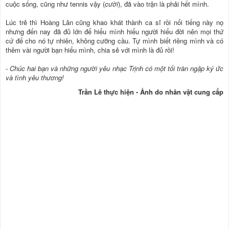
cuộc sống, cũng như tennis vậy (
cười
), đã vào trận là phải hết mình.
Lúc trẻ thì Hoàng Lân cũng khao khát thành ca sĩ rồi nổi tiếng này nọ
nhưng đến nay đã đủ lớn để hiểu mình hiểu người hiểu đời nên mọi thứ
cứ để cho nó tự nhiên, không cưỡng cầu. Tự mình biết riêng mình và có
thêm vài người bạn hiểu mình, chia sẻ với mình là đủ rồi!
- Chúc hai bạn và những người yêu nhạc Trịnh có một tối tràn ngập ký ức
và tình yêu thương!
Trần Lê thực hiện - Ảnh do nhân vật cung cấp