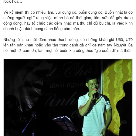
rock hóa...
Về kỷ niệm thì có nhiều lắm, vui cũng có, buồn cũng có. Buồn nhất là có
những người nghĩ rằng việc mình bỏ cả thời gian, tâm sức để gây dựng
cộng đồng, hay tổ chức các đêm nhạc mà thu chỉ đủ bù chi, là việc kinh
doanh hoặc đánh bóng danh tiếng bản thân.
Nhưng rồi sau mỗi đêm nhạc thành công, có những khán giả U60, U70
lên tận sân khấu hoặc vào tận trong cánh gà chỉ để nắm tay Nguyệt Ca
nói một lời cám ơn, làm mọi nỗi buồn kia cũng theo “gió cuốn đi” mà thôi.