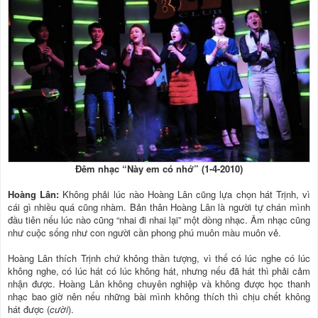
Ðêm nhạc “Này em có nhớ” (1-4-2010)
Hoàng Lân:
Không phải lúc nào Hoàng Lân cũng lựa chọn hát Trịnh, vì
cái gì nhiều quá cũng nhàm. Bản thân Hoàng Lân là người tự chán mình
đầu tiên nếu lúc nào cũng “nhai đi nhai lại” một dòng nhạc. Âm nhạc cũng
như cuộc sống như con người cần phong phú muôn màu muôn vẻ.
Hoàng Lân thích Trịnh chứ không thần tượng, vì thế có lúc nghe có lúc
không nghe, có lúc hát có lúc không hát, nhưng nếu đã hát thì phải cảm
nhận được. Hoàng Lân không chuyên nghiệp và không được học thanh
nhạc bao giờ nên nếu những bài mình không thích thì chịu chết không
hát được (
cười
).