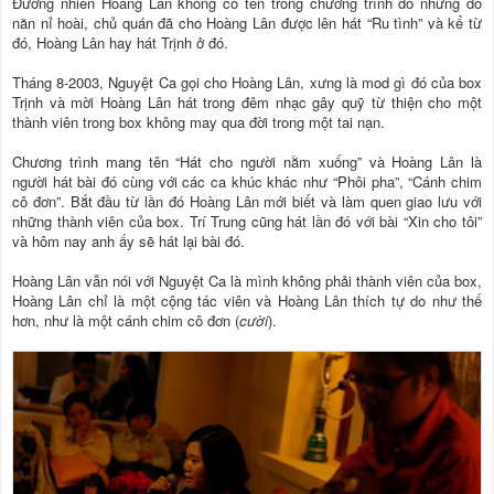
Đương nhiên Hoàng Lân không có tên trong chương trình đó nhưng do
năn nỉ hoài, chủ quán đã cho Hoàng Lân được lên hát “Ru tình” và kể từ
đó, Hoàng Lân hay hát Trịnh ở đó.
Tháng 8-2003, Nguyệt Ca gọi cho Hoàng Lân, xưng là mod gì đó của box
Trịnh và mời Hoàng Lân hát trong đêm nhạc gây quỹ từ thiện cho một
thành viên trong box không may qua đời trong một tai nạn.
Chương trình mang tên “Hát cho người nằm xuống” và Hoàng Lân là
người hát bài đó cùng với các ca khúc khác như “Phôi pha”, “Cánh chim
cô đơn”. Bắt đầu từ lần đó Hoàng Lân mới biết và làm quen giao lưu với
những thành viên của box. Trí Trung cũng hát lần đó với bài “Xin cho tôi”
và hôm nay anh ấy sẽ hát lại bài đó.
Hoàng Lân vẫn nói với Nguyệt Ca là mình không phải thành viên của box,
Hoàng Lân chỉ là một cộng tác viên và Hoàng Lân thích tự do như thế
hơn, như là một cánh chim cô đơn (
cười
).