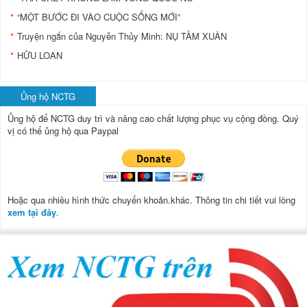
“MỘT BƯỚC ĐI VÀO CUỘC SỐNG MỚI”
Truyện ngắn của Nguyễn Thủy Minh: NỤ TẦM XUÂN
HỮU LOAN
Ủng hộ NCTG
Ủng hộ để NCTG duy trì và nâng cao chất lượng phục vụ cộng đồng.
Quý
vị có thể ủng hộ qua Paypal
Hoặc qua nhiều hình thức chuyển khoản.khác. Thông tin chi tiết vui lòng
xem tại đây
.