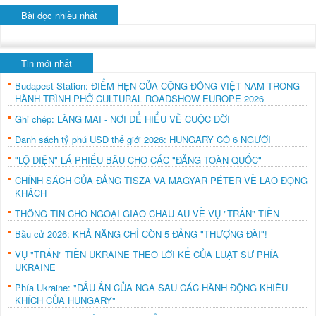
Bài đọc nhiều nhất
Tin mới nhất
Budapest Station: ĐIỂM HẸN CỦA CỘNG ĐỒNG VIỆT NAM TRONG
HÀNH TRÌNH PHỞ CULTURAL ROADSHOW EUROPE 2026
Ghi chép: LÀNG MAI - NƠI ĐỂ HIỂU VỀ CUỘC ĐỜI
Danh sách tỷ phú USD thế giới 2026: HUNGARY CÓ 6 NGƯỜI
"LỘ DIỆN" LÁ PHIẾU BẦU CHO CÁC "ĐẢNG TOÀN QUỐC"
CHÍNH SÁCH CỦA ĐẢNG TISZA VÀ MAGYAR PÉTER VỀ LAO ĐỘNG
KHÁCH
THÔNG TIN CHO NGOẠI GIAO CHÂU ÂU VỀ VỤ "TRẤN" TIỀN
Bầu cử 2026: KHẢ NĂNG CHỈ CÒN 5 ĐẢNG "THƯỢNG ĐÀI"!
VỤ "TRẤN" TIỀN UKRAINE THEO LỜI KỂ CỦA LUẬT SƯ PHÍA
UKRAINE
Phía Ukraine: "DẤU ẤN CỦA NGA SAU CÁC HÀNH ĐỘNG KHIÊU
KHÍCH CỦA HUNGARY"