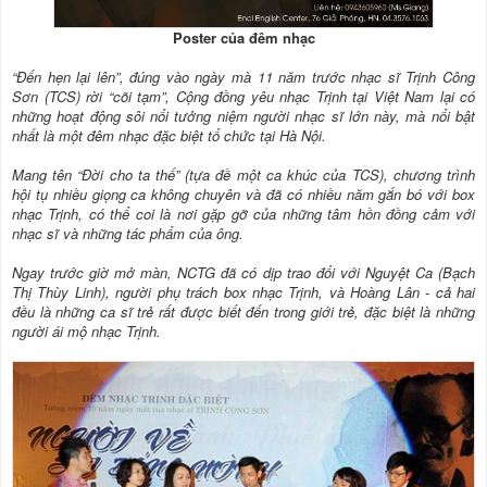
Poster của đêm nhạc
“Ðến hẹn lại lên”, đúng vào ngày mà 11 năm trước nhạc sĩ Trịnh Công
Sơn (TCS) rời “cõi tạm”, Cộng đồng yêu nhạc Trịnh tại Việt Nam lại có
những hoạt động sôi nổi tưởng niệm người nhạc sĩ lớn này, mà nổi bật
nhất là một đêm nhạc đặc biệt tổ chức tại Hà Nội.
Mang tên “Đời cho ta thế” (tựa đề một ca khúc của TCS), chương trình
hội tụ nhiều giọng ca không chuyên và đã có nhiều năm gắn bó với box
nhạc Trịnh, có thể coi là nơi gặp gỡ của những tâm hồn đồng cảm với
nhạc sĩ và những tác phẩm của ông.
Ngay trước giờ mở màn, NCTG đã có dịp trao đổi với Nguyệt Ca (Bạch
Thị Thùy Linh), người phụ trách box nhạc Trịnh, và Hoàng Lân - cả hai
đều là những ca sĩ trẻ rất được biết đến trong giới trẻ, đặc biệt là những
người ái mộ nhạc Trịnh.