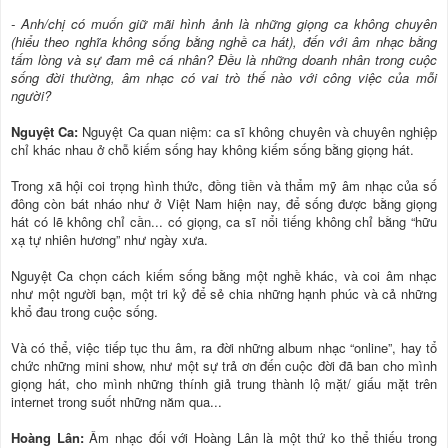
- Anh/chị có muốn giữ mãi hình ảnh là những giọng ca không chuyên
(hiểu theo nghĩa không sống bằng nghề ca hát), đến với âm nhạc bằng
tấm lòng và sự đam mê cá nhân? Ðều là những doanh nhân trong cuộc
sống đời thường, âm nhạc có vai trò thế nào với công việc của mỗi
người?
Nguyệt Ca:
Nguyệt Ca quan niệm: ca sĩ không chuyên và chuyên nghiệp
chỉ khác nhau ở chỗ kiếm sống hay không kiếm sống bằng giọng hát.
Trong xã hội coi trọng hình thức, đồng tiền và thẩm mỹ âm nhạc của số
đông còn bát nháo như ở Việt Nam hiện nay, để sống được bằng giọng
hát có lẽ không chỉ cần... có giọng, ca sĩ nổi tiếng không chỉ bằng “hữu
xạ tự nhiên hương” như ngày xưa.
Nguyệt Ca chọn cách kiếm sống bằng một nghề khác, và coi âm nhạc
như một người bạn, một tri kỷ để sẻ chia những hạnh phúc và cả những
khổ đau trong cuộc sống.
Và có thể, việc tiếp tục thu âm, ra đời những album nhạc “online”, hay tổ
chức những mini show, như một sự trả ơn đến cuộc đời đã ban cho mình
giọng hát, cho mình những thính giả trung thành lộ mặt/ giấu mặt trên
internet trong suốt những năm qua...
Hoàng Lân:
Âm nhạc đối với Hoàng Lân là một thứ ko thể thiếu trong