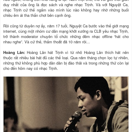
duy nhất của ông là đọc sách và nghe nhạc Trịnh. Và với Nguyệt Ca,
nhạc Trịnh cứ thế ngấm vào mình lúc nào không hay nhờ những buổi
chiều êm ái tha thẩn chơi bên cạnh ông.
Rồi cũng từ duyên nợ ấy, năm 17 tuổi, Nguyệt Ca bước vào thế giới mạng
internet, cùng một nhóm cư dân mạng khởi xướng ra CLB yêu nhạc Trịnh,
trở thành moderator chuyên tổ chức những đêm nhạc offline “hát cho
nhau nghe”. Và cứ thế, thấm thoắt đã 10 năm rồi...
Hoàng Lân:
Hoàng Lân hát Trịnh vì từ nhỏ Hoàng Lân thích hát nên
thuộc rất nhiều bài hát đủ các thể loại. Qua năm tháng chọn lọc tự nhiên,
những thứ không phù hợp dần dần bị đào thải và trong những thứ còn lại
cho đến hôm nay có nhạc Trịnh.