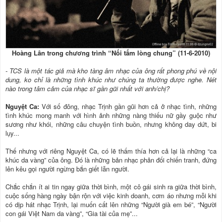
Hoàng Lân trong chương trình “Nối tấm lòng chung” (11-6-2010)
- TCS là một tác giả mà kho tàng âm nhạc của ông rất phong phú về nội
dung, ko chỉ là những tình khúc như chúng ta thường được nghe. Nét
nào trong tâm cảm của nhạc sĩ gần gũi nhất với anh/chị?
Nguyệt Ca:
Với số đông, nhạc Trịnh gần gũi hơn cả ở nhạc tình, những
tình khúc mong manh với hình ảnh những nàng thiếu nữ gầy guộc như
sương như khói, những câu chuyện tình buồn, nhưng không day dứt, bi
lụy...
Thế nhưng với riêng Nguyệt Ca, có lẽ thấm thía hơn cả lại là những “ca
khúc da vàng” của ông. Đó là những bản nhạc phản đối chiến tranh, đứng
lên kêu gọi người ngừng bắn giết lẫn người.
Chắc chắn ít ai tin ngay giữa thời bình, một cô gái sinh ra giữa thời bình,
cuộc sống hàng ngày bận rộn với việc kinh doanh, cơm áo nhưng mỗi khi
có dịp hát nhạc Trịnh, lại muốn cất lên những “Người già em bé”, “Người
con gái Việt Nam da vàng”, “Gia tài của mẹ”...