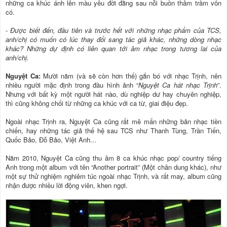
những ca khúc ánh lên màu yêu đời đằng sau nỗi buồn thâm trầm vốn
có.
- Ðược biết đến, đầu tiên và trước hết với những nhạc phẩm của TCS,
anh/chị có muốn có lúc thay đổi sang tác giả khác, những dòng nhạc
khác? Những dự định có liên quan tới âm nhạc trong tương lai của
anh/chị.
Nguyệt Ca:
Mười năm (và sẽ còn hơn thế) gắn bó với nhạc Trịnh, nên
nhiều người mặc định trong đầu hình ảnh “
Nguyệt Ca hát nhạc Trịnh
”.
Nhưng với bất kỳ một người hát nào, dù nghiệp dư hay chuyên nghiệp,
thì cũng không chối từ những ca khúc với ca từ, giai điệu đẹp.
Ngoài nhạc Trịnh ra, Nguyệt Ca cũng rất mê mẩn những bản nhạc tiền
chiến, hay những tác giả thế hệ sau TCS như Thanh Tùng, Trần Tiến,
Quốc Bảo, Đỗ Bảo, Việt Anh...
Năm 2010, Nguyệt Ca cũng thu âm 8 ca khúc nhạc pop/ country tiếng
Anh trong một album với tên “Another portrait” (Một chân dung khác), như
một sự thử nghiệm nghiêm túc ngoài nhạc Trịnh, và rất may, album cũng
nhận được nhiều lời động viên, khen ngợi.