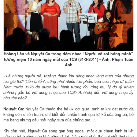
Hoàng Lân và Nguyệt Ca trong đêm nhạc “Người về soi bóng mình”
tưởng niệm 10 năm ngày mất của TCS (31-3-2011) - Ảnh: Phạm Tuấn
Anh
- Là những người trẻ, trưởng thành khi dòng nhạc lãng mạn của những
tác giả thời “tiền chiến”, cũng như nhiều tác phẩm của các nhạc sĩ miền
Nam trước 1975 đã được lưu hành tương đối rộng rãi, lý do gì khiến
anh/chị gắn bó với dòng nhạc của TCS? Anh/chị đến với dòng nhạc ấy
như thế nào?
Nguyệt Ca:
Nguyệt Ca thuộc thế hệ 8x đời giữa, sinh ra khi đất nước đã
không còn chiến tranh, chỉ biết đến chiến tranh qua lời kể của ông bà, bố
mẹ bằng những câu “cái ngày xưa của chúng tao...”.
Khi còn nhỏ, Nguyệt Ca sống gần ông ngoại, một cựu chiến binh bị liệt
nửa người, không còn khả năng đi lại. Nằm một chỗ, thú vui giết thời gian