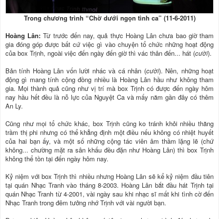
Trong chương trình “Chờ dưới ngọn tình ca” (11-6-2011)
Hoàng Lân:
Từ trước đến nay, quả thực Hoàng Lân chưa bao giờ tham
gia đóng góp được bất cứ việc gì vào chuyện tổ chức những hoạt động
của box Trịnh, ngoài việc đến ngày đến giờ thì vác thân đến... hát (
cười
).
Bản tính Hoàng Lân vốn lười nhác và cá nhân (
cười
). Nên, những hoạt
động gì mang tính cộng đồng nhiều là Hoàng Lân hầu như không tham
gia. Mọi thành quả cũng như vị trí mà box Trịnh có được đến ngày hôm
nay hầu hết đều là nỗ lực của Nguyệt Ca và mấy năm gần đây có thêm
An Ly.
Cũng như mọi tổ chức khác, box Trịnh cũng ko tránh khỏi nhiều thăng
trầm thị phi nhưng có thể khẳng định một điều nếu không có nhiệt huyết
của hai bạn ấy, và một số những cộng tác viên âm thầm lặng lẽ (chứ
không... chường mặt ra sân khấu đều đặn như Hoàng Lân) thì box Trịnh
không thể tồn tại đến ngày hôm nay.
Kỷ niệm với box Trịnh thì nhiều nhưng Hoàng Lân sẽ kể kỷ niệm đầu tiên
tại quán Nhạc Tranh vào tháng 8-2003. Hoàng Lân bắt đầu hát Trịnh tại
quán Nhạc Tranh từ 4-2001, vài ngày sau khi nhạc sĩ mất khi tình cờ đến
Nhạc Tranh trong đêm tưởng nhớ Trịnh với vài người bạn.